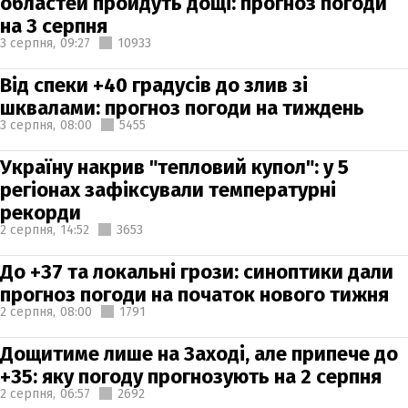
областей пройдуть дощі: прогноз погоди
на 3 серпня
3 серпня,
09:27
10933
Від спеки +40 градусів до злив зі
шквалами: прогноз погоди на тиждень
3 серпня,
08:00
5455
Україну накрив "тепловий купол": у 5
регіонах зафіксували температурні
рекорди
2 серпня,
14:52
3653
До +37 та локальні грози: синоптики дали
прогноз погоди на початок нового тижня
2 серпня,
08:00
1791
Дощитиме лише на Заході, але припече до
+35: яку погоду прогнозують на 2 серпня
2 серпня,
06:57
2692