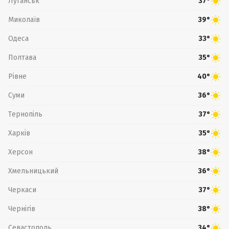
Луганськ
37°
Миколаїв
39°
Одеса
33°
Полтава
35°
Рівне
40°
Суми
36°
Тернопіль
37°
Харків
35°
Херсон
38°
Хмельницький
36°
Черкаси
37°
Чернігів
38°
Севастополь
34°