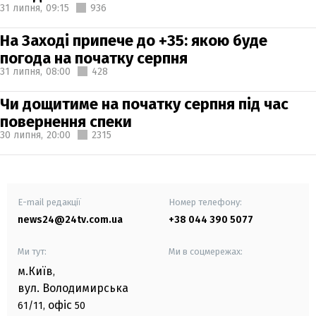
31 липня,
09:15
936
На Заході припече до +35: якою буде
погода на початку серпня
31 липня,
08:00
428
Чи дощитиме на початку серпня під час
повернення спеки
30 липня,
20:00
2315
E-mail редакції
Номер телефону:
news24@24tv.com.ua
+38 044 390 5077
Ми тут:
Ми в соцмережах:
м.Київ
,
вул. Володимирська
офіс
61/11,
50