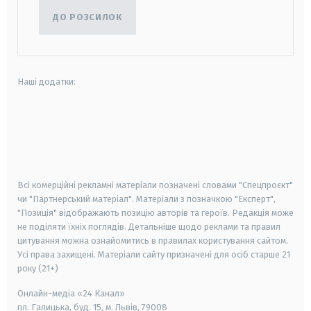
ДО РОЗСИЛОК
Наші додатки:
android
apple
smart tv
samsung smart tv
Всі комерційні рекламні матеріали позначені словами "Спецпроєкт"
чи "Партнерський матеріал". Матеріали з позначкою "Експерт",
"Позиція" відображають позицію авторів та героїв. Редакція може
не поділяти їхніх поглядів. Детальніше щодо реклами та правил
цитування можна ознайомитись в правилах користування сайтом.
Усі права захищені.
Матеріали сайту призначені для осіб старше
21
року (21+)
Онлайн-медіа «24 Канал»
пл. Галицька, буд. 15, м. Львів, 79008