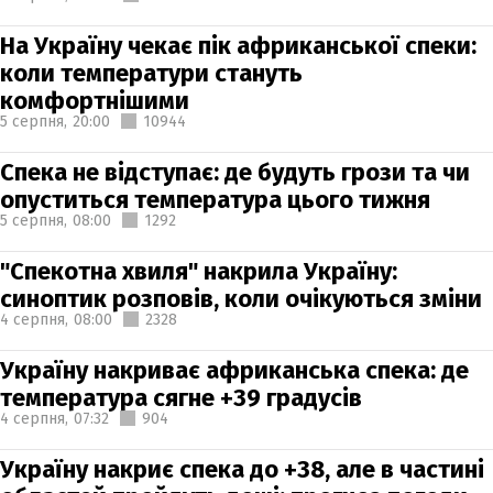
На Україну чекає пік африканської спеки:
коли температури стануть
комфортнішими
5 серпня,
20:00
10944
Спека не відступає: де будуть грози та чи
опуститься температура цього тижня
5 серпня,
08:00
1292
"Спекотна хвиля" накрила Україну:
синоптик розповів, коли очікуються зміни
4 серпня,
08:00
2328
Україну накриває африканська спека: де
температура сягне +39 градусів
4 серпня,
07:32
904
Україну накриє спека до +38, але в частині