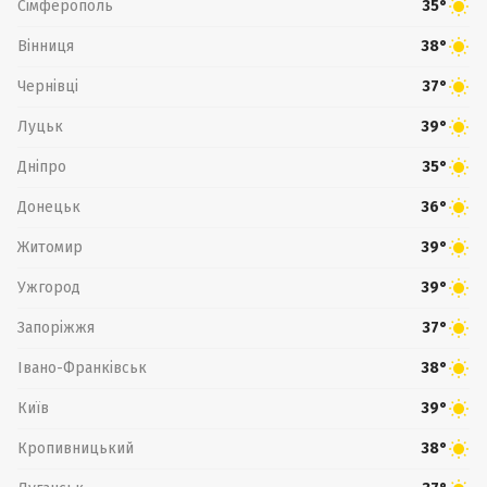
Сімферополь
35°
Вінниця
38°
Чернівці
37°
Луцьк
39°
Дніпро
35°
Донецьк
36°
Житомир
39°
Ужгород
39°
Запоріжжя
37°
Івано-Франківськ
38°
Київ
39°
Кропивницький
38°