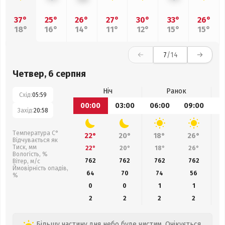
37°
25°
26°
27°
30°
33°
26°
18°
16°
14°
11°
12°
15°
15°
7
/14
Четвер, 6 серпня
Ніч
Ранок
Схід:
05:59
00:00
03:00
06:00
09:00
1
Захід:
20:58
Температура С°
22°
20°
18°
26°
Відчувається як
Тиск, мм
22°
20°
18°
26°
Вологість, %
762
762
762
762
Вітер, м/с
Ймовірність опадів,
64
70
74
56
%
0
0
1
1
2
2
2
2
Більшу частину дня небо буде чистим. Очікується