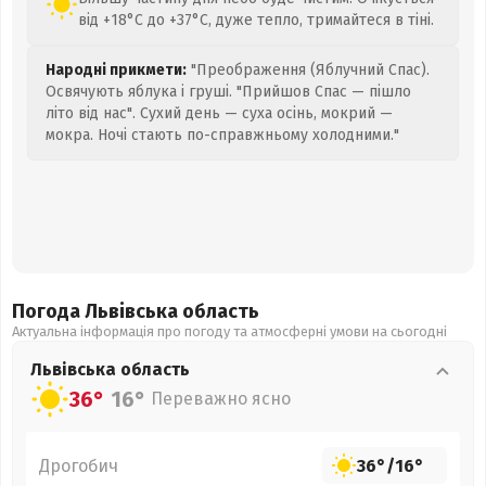
від +18°C до +37°C, дуже тепло, тримайтеся в тіні.
Народні прикмети:
"Преображення (Яблучний Спас).
Освячують яблука і груші. "Прийшов Спас — пішло
літо від нас". Сухий день — суха осінь, мокрий —
мокра. Ночі стають по-справжньому холодними."
Погода Львівська
область
Актуальна інформація про погоду та атмосферні умови на сьогодні
Львівська
область
36°
16°
Переважно ясно
Дрогобич
36°
/
16°