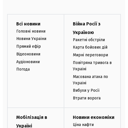
Всі новини
Війна Росії з
Головні новини
Україною
Новини України
Ракетні обстріли
Прямий ефір
Карта бойових дій
Відеоновини
Мирні переговори
Аудіоновини
Повітряна тривога в
Україні
Погода
Масована атака по
Україні
Вибухи у Росії
Втрати ворога
Мобілізація в
Новини економіки
Ціна нафти
Україні