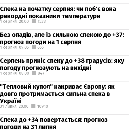
Спека на початку серпня: чи поб'є вона
рекордні показники температури
1 серпня,
20:00
1538
Без опадів, але із сильною спекою до +37:
прогноз погоди на 1 серпня
1 серпня,
09:05
655
Серпень приніс спеку до +38 градусів: яку
погоду прогнозують на вихідні
1 серпня,
08:00
844
"Тепловий купол" накриває Європу: як
довго протримається сильна спека в
Україні
31 липня,
20:00
10910
Спека до +34 повертається: прогноз
погоди на 31 липня