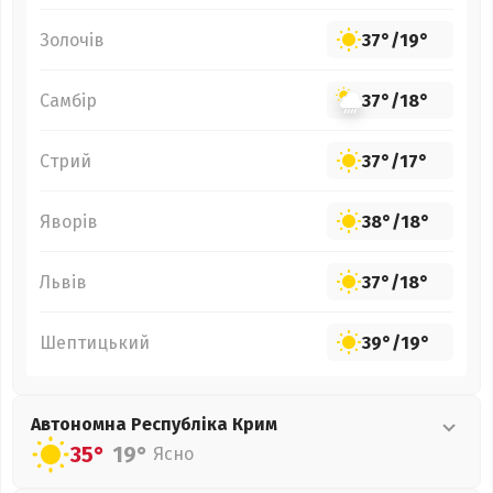
Золочів
37°
/
19°
Самбір
37°
/
18°
Стрий
37°
/
17°
Яворів
38°
/
18°
Львів
37°
/
18°
Шептицький
39°
/
19°
Автономна Республіка Крим
35°
19°
Ясно