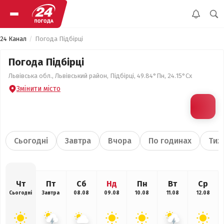
24 Канал
Погода Підбірці
Погода Підбірці
Львівська обл., Львівський район, Підбірці, 49.84°Пн, 24.15°Сх
Змінити місто
Сьогодні
Завтра
Вчора
По годинах
Тиж
Чт
Пт
Сб
Нд
Пн
Вт
Ср
Сьогодні
Завтра
08.08
09.08
10.08
11.08
12.08