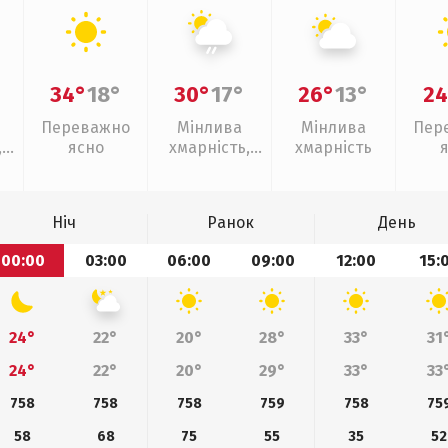
34°
18°
30°
17°
26°
13°
24
Переважно
Мінлива
Мінлива
Пер
,
ясно
хмарність,
хмарність
ощ
слабкий дощ
Ніч
Ранок
День
00:00
03:00
06:00
09:00
12:00
15:
24°
22°
20°
28°
33°
31
24°
22°
20°
29°
33°
33
758
758
758
759
758
75
58
68
75
55
35
52