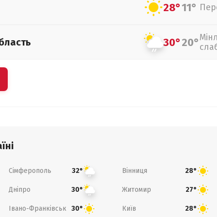
28°
11°
Пер
Мін
30°
20°
бласть
сла
їні
Сімферополь
Вінниця
32°
28°
Дніпро
Житомир
30°
27°
Івано-Франківськ
Київ
30°
28°