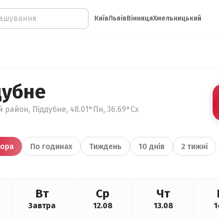
Київ
Львів
Вінниця
Хмельницький
дубне
 район, Піддубне, 48.01°Пн, 36.69°Сх
ора
По годинах
Тиждень
10 днів
2 тижні
Вт
Ср
Чт
Завтра
12.08
13.08
1