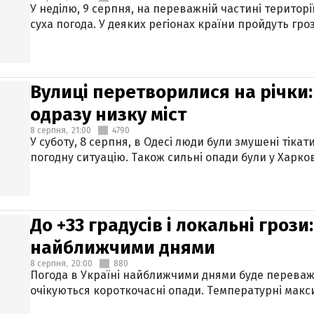
У неділю, 9 серпня, на переважній частині територі
суха погода. У деяких регіонах країни пройдуть гро
Вулиці перетворилися на річки
одразу низку міст
8 серпня,
21:00
4790
У суботу, 8 серпня, в Одесі люди були змушені тікат
погодну ситуацію. Також сильні опади були у Харкові
До +33 градусів і локальні гроз
найближчими днями
8 серпня,
20:00
880
Погода в Україні найближчими днями буде переваж
очікуються короткочасні опади. Температурні макси