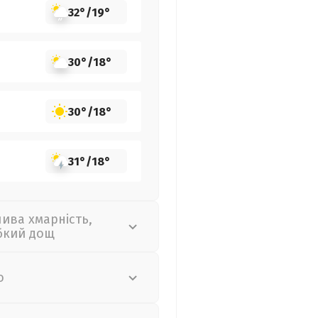
32°
/
19°
30°
/
18°
30°
/
18°
31°
/
18°
лива хмарність,
бкий дощ
о