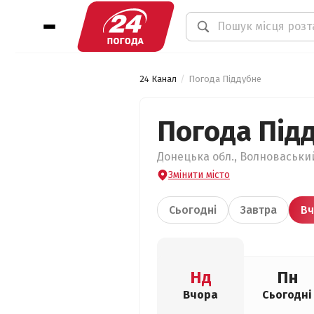
24 Канал
Погода Піддубне
Погода Під
Донецька обл., Волноваський
Змінити місто
Сьогодні
Завтра
Вч
Нд
Пн
Вчора
Сьогодні