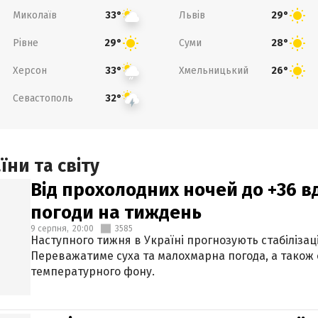
Миколаїв
Львів
33°
29°
Рівне
Суми
29°
28°
Херсон
Хмельницький
33°
26°
Севастополь
32°
ни та світу
Від прохолодних ночей до +36 в
погоди на тиждень
9 серпня,
20:00
3585
Наступного тижня в Україні прогнозують стабілізац
Переважатиме суха та малохмарна погода, а також
температурного фону.