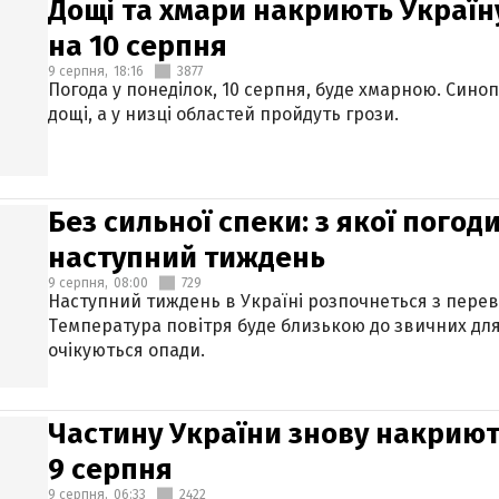
Дощі та хмари накриють Україн
на 10 серпня
9 серпня,
18:16
3877
Погода у понеділок, 10 серпня, буде хмарною. Син
дощі, а у низці областей пройдуть грози.
Без сильної спеки: з якої пого
наступний тиждень
9 серпня,
08:00
729
Наступний тиждень в Україні розпочнеться з перев
Температура повітря буде близькою до звичних для
очікуються опади.
Частину України знову накриют
9 серпня
9 серпня,
06:33
2422