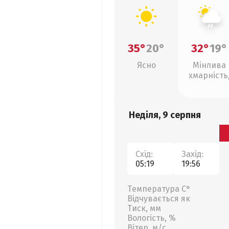
35°
20°
32°
19°
Ясно
Мінлива
хмарність
слабкий д
Неділя, 9 серпня
Схід:
Захід:
05:19
19:56
Температура С°
Відчувається як
Тиск, мм
Вологість, %
Вітер, м/с