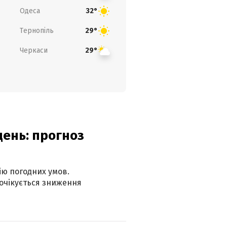
Одеса
32°
Тернопіль
29°
Черкаси
29°
день: прогноз
ію погодних умов.
 очікується зниження