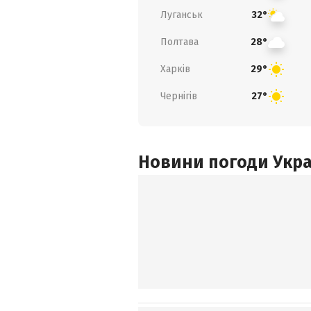
Луганськ
32°
Полтава
28°
Харків
29°
Чернігів
27°
Новини погоди Украї