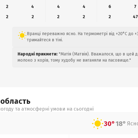
2
4
4
4
6
7
2
2
2
2
2
47
Вранці переважно ясно. На термометрі від +20°C до +
тримайтеся в тіні.
Народні прикмети:
"Матія (Матвія). Вважалося, що в цей 
молоко з корів, тому худобу не виганяли на пасовище."
а
область
огоду та атмосферні умови на сьогодні
30°
18°
Ясн