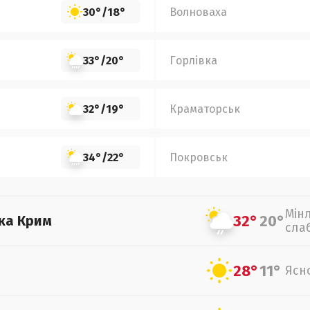
30°
/
18°
Волноваха
33°
/
20°
Горлівка
32°
/
19°
Краматорськ
34°
/
22°
Покровськ
Мін
32°
20°
ка Крим
сла
28°
11°
Ясн