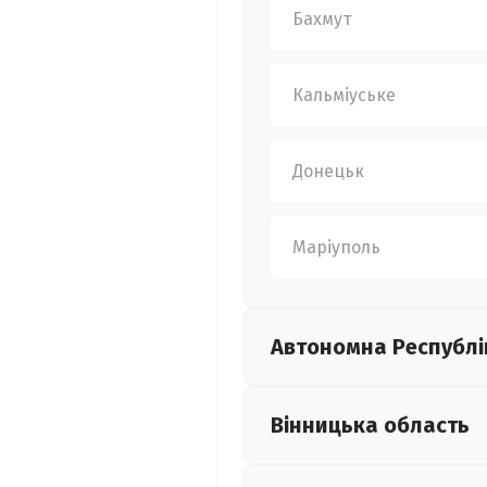
Бахмут
Кальміуське
Донецьк
Маріуполь
Автономна Республі
Вінницька
область