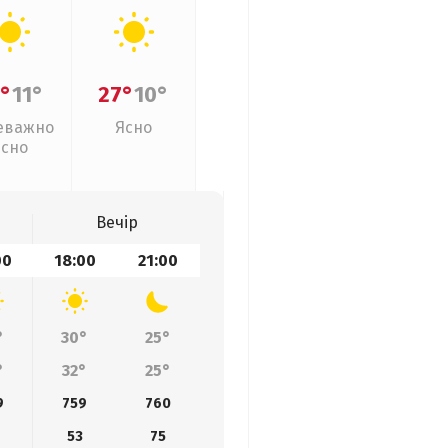
°
11°
27°
10°
еважно
Ясно
ясно
Вечір
00
18:00
21:00
°
30°
25°
°
32°
25°
9
759
760
53
75