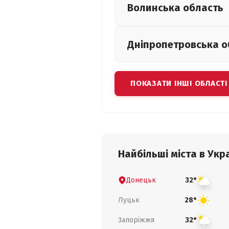
Волинська
область
Дніпропетровська
о
ПОКАЗАТИ ІНШІ ОБЛАСТІ
Найбільші міста в Укра
Донецьк
32°
Луцьк
28°
Запоріжжя
32°