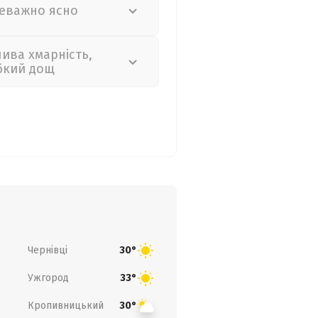
еважно ясно
лива хмарність,
бкий дощ
Чернівці
30°
Ужгород
33°
Кропивницький
30°