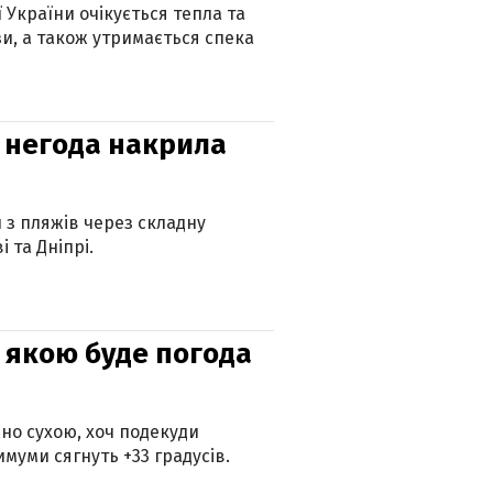
ї України очікується тепла та
зи, а також утримається спека
: негода накрила
и з пляжів через складну
 та Дніпрі.
и: якою буде погода
но сухою, хоч подекуди
муми сягнуть +33 градусів.