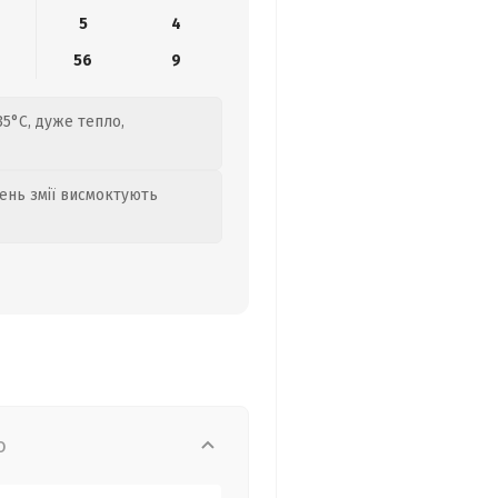
5
4
56
9
35°C, дуже тепло,
день змії висмоктують
о