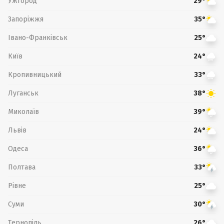
Ужгород
29°
Запоріжжя
35°
Івано-Франківськ
25°
Київ
24°
Кропивницький
33°
Луганськ
38°
Миколаїв
39°
Львів
24°
Одеса
36°
Полтава
33°
Рівне
25°
Суми
30°
Тернопіль
26°