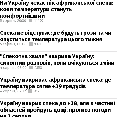
На Україну чекає пік африканської спеки:
коли температури стануть
комфортнішими
5 серпня,
20:00
11497
Спека не відступає: де будуть грози та чи
опуститься температура цього тижня
5 серпня,
08:00
1321
"Спекотна хвиля" накрила Україну:
синоптик розповів, коли очікуються зміни
4 серпня,
08:00
2350
Україну накриває африканська спека: де
температура сягне +39 градусів
4 серпня,
07:32
912
Україну накриє спека до +38, але в частині
областей пройдуть дощі: прогноз погоди
на 3 серпня