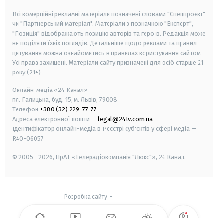
Всі комерційні рекламні матеріали позначені словами "Спецпроєкт"
чи "Партнерський матеріал". Матеріали з позначкою "Експерт",
"Позиція" відображають позицію авторів та героїв. Редакція може
не поділяти їхніх поглядів. Детальніше щодо реклами та правил
цитування можна ознайомитись в правилах користування сайтом.
Усі права захищені.
Матеріали сайту призначені для осіб старше
21
року (21+)
Онлайн-медіа «24 Канал»
пл. Галицька, буд. 15, м. Львів, 79008
Телефон
+380 (32) 229-77-77
Адреса електронної пошти —
legal@24tv.com.ua
Ідентифікатор онлайн-медіа в Реєстрі суб'єктів у сфері медіа —
R40-06057
© 2005—2026,
ПрАТ «Телерадіокомпанія "Люкс"», 24 Канал.
Розробка сайту
-