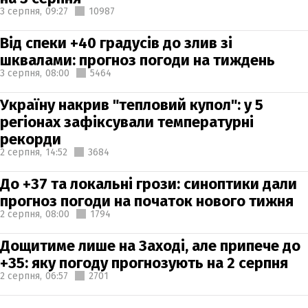
3 серпня,
09:27
10987
Від спеки +40 градусів до злив зі
шквалами: прогноз погоди на тиждень
3 серпня,
08:00
5464
Україну накрив "тепловий купол": у 5
регіонах зафіксували температурні
рекорди
2 серпня,
14:52
3684
До +37 та локальні грози: синоптики дали
прогноз погоди на початок нового тижня
2 серпня,
08:00
1794
Дощитиме лише на Заході, але припече до
+35: яку погоду прогнозують на 2 серпня
2 серпня,
06:57
2701