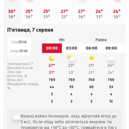
30°
25°
25°
27°
27°
24°
24°
18°
16°
11°
12°
16°
11°
10°
П'ятниця, 7 серпня
Ніч
Ранок
Схід:
05:46
00:00
03:00
06:00
09:00
1
Захід:
20:46
Температура С°
27°
23°
21°
24°
Відчувається як
Тиск, мм
27°
23°
21°
24°
Вологість, %
760
760
760
760
Вітер, м/с
Ймовірність опадів,
44
55
65
53
%
3
4
4
4
2
2
2
12
Вранці майже безхмарно, ледь відчутний вітер до
5 м/с. Після обіду небо затягнеться хмарами. На
термометрі від +18°C до +30°C, тримайтеся в тіні у