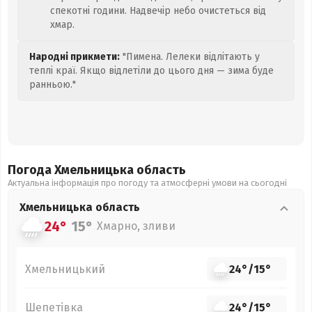
спекотні години. Надвечір небо очистеться від
хмар.
Народні прикмети:
"Пимена. Лелеки відлітають у
теплі краї. Якщо відлетіли до цього дня — зима буде
ранньою."
Погода Хмельницька
область
Актуальна інформація про погоду та атмосферні умови на сьогодні
Хмельницька
область
24°
15°
Хмарно, зливи
Хмельницький
24°
/
15°
Шепетівка
24°
/
15°