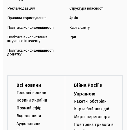
Рекламодавцям
Структура власності
Правила користування
Архів
Політика конфіденційності
Карта сайту
Політика використання
Ігри
штучного інтелекту
Політика конфіденційності
додатку
Всі новини
Війна Росії з
Головні новини
Україною
Новини України
Ракетні обстріли
Прямий ефір
Карта бойових дій
Відеоновини
Мирні переговори
Аудіоновини
Повітряна тривога в