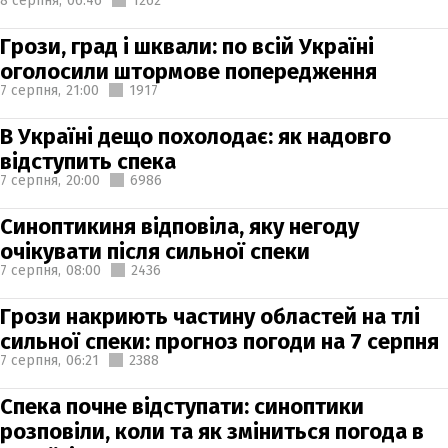
8 серпня,
06:46
1262
Грози, град і шквали: по всій Україні
оголосили штормове попередження
7 серпня,
21:00
1917
В Україні дещо похолодає: як надовго
відступить спека
7 серпня,
20:00
6986
Синоптикиня відповіла, яку негоду
очікувати після сильної спеки
7 серпня,
08:00
2436
Грози накриють частину областей на тлі
сильної спеки: прогноз погоди на 7 серпня
7 серпня,
06:21
2388
Спека почне відступати: синоптики
розповіли, коли та як зміниться погода в