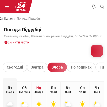
24 Канал
Погода Піддубці
Погода Піддубці
Хмельницька обл., Шепетівський район, Піддубці, 50.57°Пн, 27.09°Сх
Змінити місто
Сьогодні
Завтра
Вчора
По годинах
Тиж
Пт
Сб
Нд
Пн
Вт
Ср
Чт
Вчора
Сьогодні
Завтра
10.08
11.08
12.08
13.08