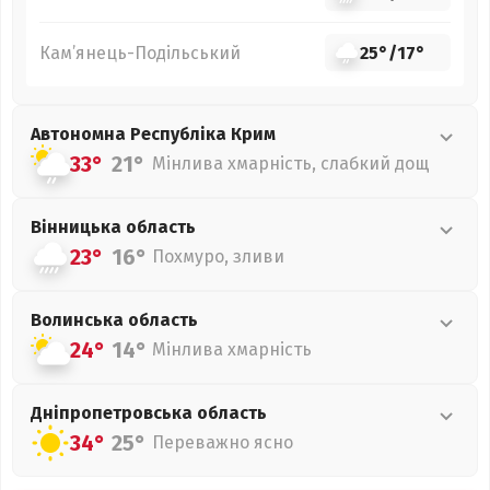
Кам’янець-Подільський
25°
/
17°
Автономна Республіка Крим
33°
21°
Мінлива хмарність, слабкий дощ
Вінницька
область
23°
16°
Похмуро, зливи
Волинська
область
24°
14°
Мінлива хмарність
Дніпропетровська
область
34°
25°
Переважно ясно