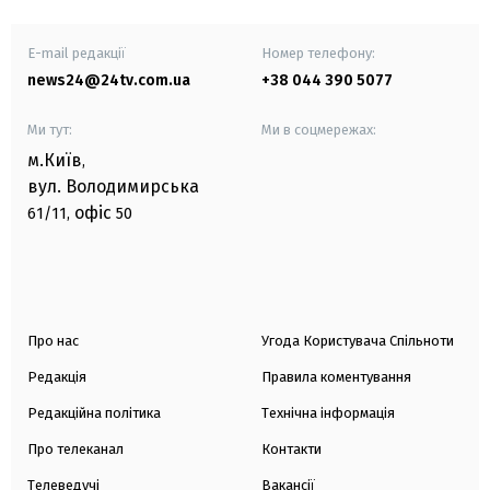
E-mail редакції
Номер телефону:
news24@24tv.com.ua
+38 044 390 5077
Ми тут:
Ми в соцмережах:
м.Київ
,
вул. Володимирська
офіс
61/11,
50
Про нас
Угода Користувача Спільноти
Редакція
Правила коментування
Редакційна політика
Технічна інформація
Про телеканал
Контакти
Телеведучі
Вакансії