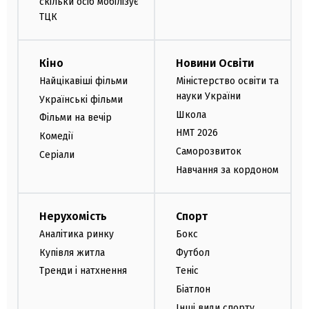
скільки осіб мобілізує
ТЦК
Кіно
Новини Освіти
Найцікавіші фільми
Міністерство освіти та
науки України
Українські фільми
Школа
Фільми на вечір
НМТ 2026
Комедії
Саморозвиток
Серіали
Навчання за кордоном
Нерухомість
Спорт
Аналітика ринку
Бокс
Купівля житла
Футбол
Тренди і натхнення
Теніс
Біатлон
Інші види спорту