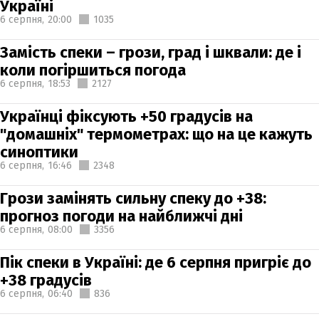
Україні
6 серпня,
20:00
1035
Замість спеки – грози, град і шквали: де і
коли погіршиться погода
6 серпня,
18:53
2127
Українці фіксують +50 градусів на
"домашніх" термометрах: що на це кажуть
синоптики
6 серпня,
16:46
2348
Грози замінять сильну спеку до +38:
прогноз погоди на найближчі дні
6 серпня,
08:00
3356
Пік спеки в Україні: де 6 серпня пригріє до
+38 градусів
6 серпня,
06:40
836