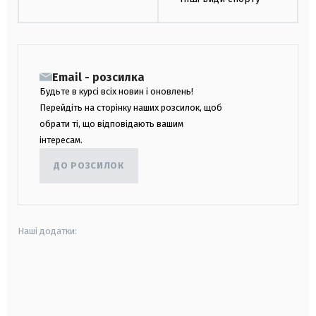
Email - розсилка
Будьте в курсі всіх новин і оновлень!
Перейдіть на сторінку наших розсилок, щоб
обрати ті, що відповідають вашим
інтересам.
ДО РОЗСИЛОК
Наші додатки:
android
apple
smart tv
samsung smart tv