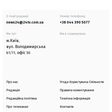
E-mail редакції
Номер телефону:
news24@24tv.com.ua
+38 044 390 5077
Ми тут:
Ми в соцмережах:
м.Київ
,
вул. Володимирська
офіс
61/11,
50
Про нас
Угода Користувача Спільноти
Редакція
Правила коментування
Редакційна політика
Технічна інформація
Про телеканал
Контакти