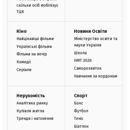
скільки осіб мобілізує
ТЦК
Кіно
Новини Освіти
Найцікавіші фільми
Міністерство освіти та
науки України
Українські фільми
Школа
Фільми на вечір
НМТ 2026
Комедії
Саморозвиток
Серіали
Навчання за кордоном
Нерухомість
Спорт
Аналітика ринку
Бокс
Купівля житла
Футбол
Тренди і натхнення
Теніс
Біатлон