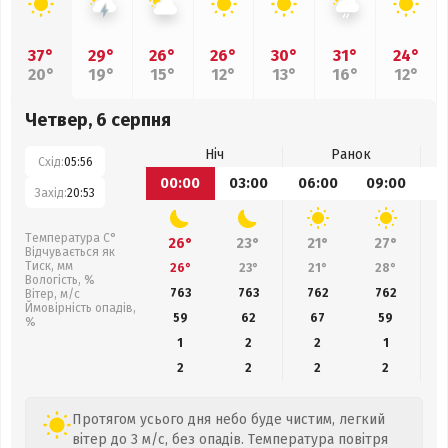
37°
29°
26°
26°
30°
31°
24°
20°
19°
15°
12°
13°
16°
12°
Четвер, 6 серпня
Ніч
Ранок
Схід:
05:56
00:00
03:00
06:00
09:00
1
Захід:
20:53
Температура С°
26°
23°
21°
27°
Відчувається як
Тиск, мм
26°
23°
21°
28°
Вологість, %
763
763
762
762
Вітер, м/с
Ймовірність опадів,
59
62
67
59
%
1
2
2
1
2
2
2
2
Протягом усього дня небо буде чистим, легкий
вітер до 3 м/с, без опадів. Температура повітря