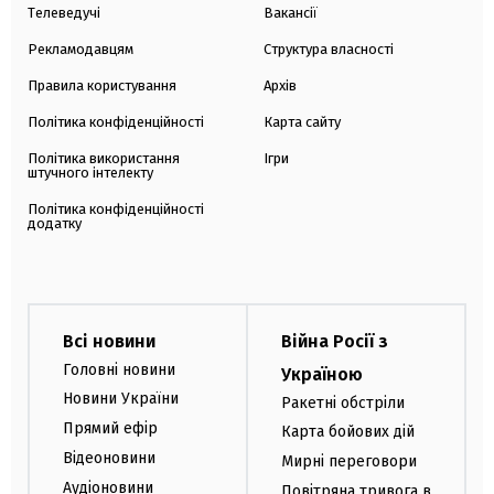
Телеведучі
Вакансії
Рекламодавцям
Структура власності
Правила користування
Архів
Політика конфіденційності
Карта сайту
Політика використання
Ігри
штучного інтелекту
Політика конфіденційності
додатку
Всі новини
Війна Росії з
Головні новини
Україною
Новини України
Ракетні обстріли
Прямий ефір
Карта бойових дій
Відеоновини
Мирні переговори
Аудіоновини
Повітряна тривога в