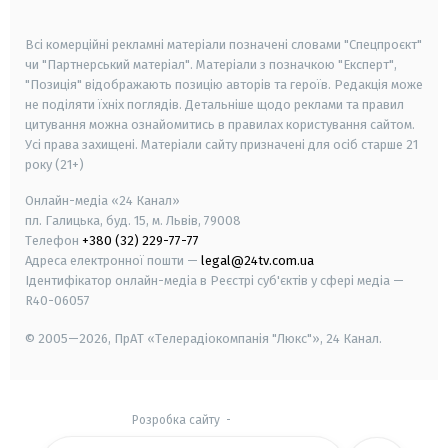
smart tv
samsung smart tv
Всі комерційні рекламні матеріали позначені словами "Спецпроєкт"
чи "Партнерський матеріал". Матеріали з позначкою "Експерт",
"Позиція" відображають позицію авторів та героїв. Редакція може
не поділяти їхніх поглядів. Детальніше щодо реклами та правил
цитування можна ознайомитись в правилах користування сайтом.
Усі права захищені.
Матеріали сайту призначені для осіб старше
21
року (21+)
Онлайн-медіа «24 Канал»
пл. Галицька, буд. 15, м. Львів, 79008
Телефон
+380 (32) 229-77-77
Адреса електронної пошти —
legal@24tv.com.ua
Ідентифікатор онлайн-медіа в Реєстрі суб'єктів у сфері медіа —
R40-06057
© 2005—2026,
ПрАТ «Телерадіокомпанія "Люкс"», 24 Канал.
Розробка сайту
-