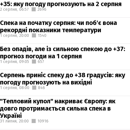
+35: яку погоду прогнозують на 2 серпня
2 серпня,
06:57
2696
Спека на початку серпня: чи поб'є вона
рекордні показники температури
1 серпня,
20:00
1540
Без опадів, але із сильною спекою до +37:
прогноз погоди на 1 серпня
1 серпня,
09:05
657
Серпень приніс спеку до +38 градусів: яку
погоду прогнозують на вихідні
1 серпня,
08:00
846
"Тепловий купол" накриває Європу: як
довго протримається сильна спека в
Україні
31 липня,
20:00
10916