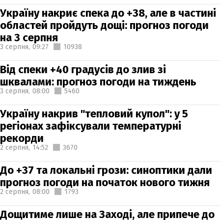
Україну накриє спека до +38, але в частині
областей пройдуть дощі: прогноз погоди
на 3 серпня
3 серпня,
09:27
10938
Від спеки +40 градусів до злив зі
шквалами: прогноз погоди на тиждень
3 серпня,
08:00
5460
Україну накрив "тепловий купол": у 5
регіонах зафіксували температурні
рекорди
2 серпня,
14:52
3670
До +37 та локальні грози: синоптики дали
прогноз погоди на початок нового тижня
2 серпня,
08:00
1793
Дощитиме лише на Заході, але припече до