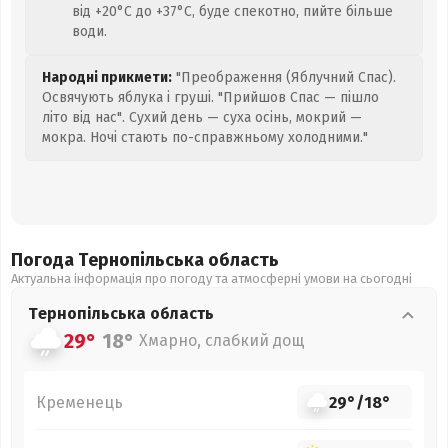
від +20°C до +37°C, буде спекотно, пийте більше
води.
Народні прикмети:
"Преображення (Яблучний Спас).
Освячують яблука і груші. "Прийшов Спас — пішло
літо від нас". Сухий день — суха осінь, мокрий —
мокра. Ночі стають по-справжньому холодними."
Погода Тернопільська
область
Актуальна інформація про погоду та атмосферні умови на сьогодні
Тернопільська
область
29°
18°
Хмарно, слабкий дощ
Кременець
29°
/
18°