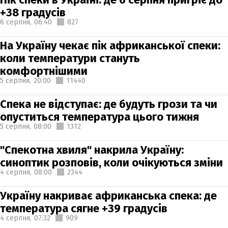
+38 градусів
6 серпня,
06:40
827
На Україну чекає пік африканської спеки:
коли температури стануть
комфортнішими
5 серпня,
20:00
11440
Спека не відступає: де будуть грози та чи
опуститься температура цього тижня
5 серпня,
08:00
1312
"Спекотна хвиля" накрила Україну:
синоптик розповів, коли очікуються зміни
4 серпня,
08:00
2344
Україну накриває африканська спека: де
температура сягне +39 градусів
4 серпня,
07:32
909