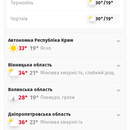
Тернопіль
30°
/
19°
Чортків
30°
/
19°
Автономна Республіка Крим
33°
19°
Ясно
Вінницька
область
34°
21°
Мінлива хмарність, слабкий дощ
Волинська
область
28°
19°
Похмуро, грози
Дніпропетровська
область
36°
23°
Мінлива хмарність