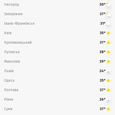
Ужгород
30°
Запоріжжя
37°
Івано-Франківськ
31°
Київ
35°
Кропивницький
37°
Луганськ
38°
Миколаїв
39°
Львів
24°
Одеса
35°
Полтава
37°
Рівне
26°
Суми
37°