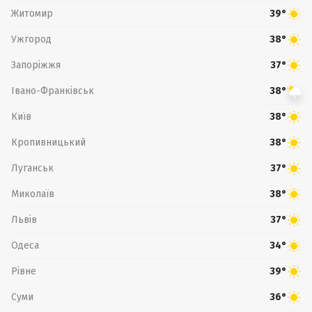
Житомир
39°
Ужгород
38°
Запоріжжя
37°
Івано-Франківськ
38°
Київ
38°
Кропивницький
38°
Луганськ
37°
Миколаїв
38°
Львів
37°
Одеса
34°
Рівне
39°
Суми
36°