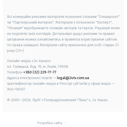
smart tv
samsung smart tv
Всі комерційні рекламні матеріали позначені словами "Спецпроєкт"
чи "Партнерський матеріал". Матеріали з позначкою "Експерт",
"Позиція" відображають позицію авторів та героїв. Редакція може
не поділяти їхніх поглядів. Детальніше щодо реклами та правил
цитування можна ознайомитись в правилах користування сайтом.
Усі права захищені.
Матеріали сайту призначені для осіб старше
21
року (21+)
Онлайн-медіа «24 Канал»
пл. Галицька, буд. 15, м. Львів, 79008
Телефон
+380 (32) 229-77-77
Адреса електронної пошти —
legal@24tv.com.ua
Ідентифікатор онлайн-медіа в Реєстрі суб'єктів у сфері медіа —
R40-06057
© 2005—2026,
ПрАТ «Телерадіокомпанія "Люкс"», 24 Канал.
Розробка сайту
-