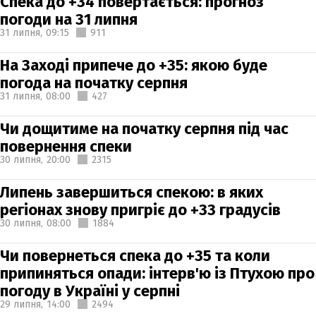
Спека до +34 повертається: прогноз
погоди на 31 липня
31 липня,
09:15
911
На Заході припече до +35: якою буде
погода на початку серпня
31 липня,
08:00
427
Чи дощитиме на початку серпня під час
повернення спеки
30 липня,
20:00
2315
Липень завершиться спекою: в яких
регіонах знову пригріє до +33 градусів
30 липня,
08:00
1884
Чи повернеться спека до +35 та коли
припиняться опади: інтерв'ю із Птухою про
погоду в Україні у серпні
29 липня,
14:00
2494