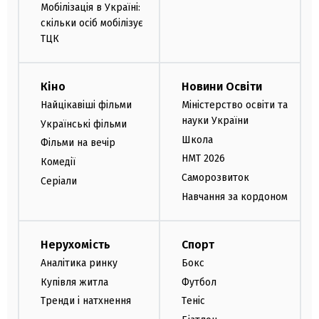
Мобілізація в Україні:
скільки осіб мобілізує
ТЦК
Кіно
Новини Освіти
Найцікавіші фільми
Міністерство освіти та
науки України
Українські фільми
Школа
Фільми на вечір
НМТ 2026
Комедії
Саморозвиток
Серіали
Навчання за кордоном
Нерухомість
Спорт
Аналітика ринку
Бокс
Купівля житла
Футбол
Тренди і натхнення
Теніс