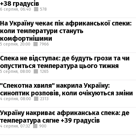
+38 градусів
6 серпня,
06:40
578
На Україну чекає пік африканської спеки:
коли температури стануть
комфортнішими
5 серпня,
20:00
7966
Спека не відступає: де будуть грози та чи
опуститься температура цього тижня
5 серпня,
08:00
1265
"Спекотна хвиля" накрила Україну:
синоптик розповів, коли очікуються зміни
4 серпня,
08:00
2313
Україну накриває африканська спека: де
температура сягне +39 градусів
4 серпня,
07:32
900