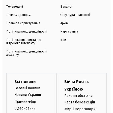
Телеведучі
Вакансії
Рекламодавцям
Структура власності
Правила користування
Архів
Політика конфіденційності
Карта сайту
Політика використання
Ігри
штучного інтелекту
Політика конфіденційності
додатку
Всі новини
Війна Росії з
Головні новини
Україною
Новини України
Ракетні обстріли
Прямий ефір
Карта бойових дій
Відеоновини
Мирні переговори