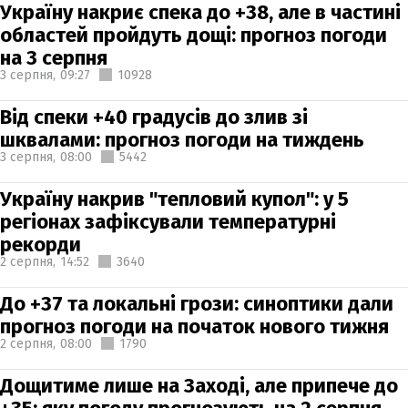
Україну накриє спека до +38, але в частині
областей пройдуть дощі: прогноз погоди
на 3 серпня
3 серпня,
09:27
10928
Від спеки +40 градусів до злив зі
шквалами: прогноз погоди на тиждень
3 серпня,
08:00
5442
Україну накрив "тепловий купол": у 5
регіонах зафіксували температурні
рекорди
2 серпня,
14:52
3640
До +37 та локальні грози: синоптики дали
прогноз погоди на початок нового тижня
2 серпня,
08:00
1790
Дощитиме лише на Заході, але припече до