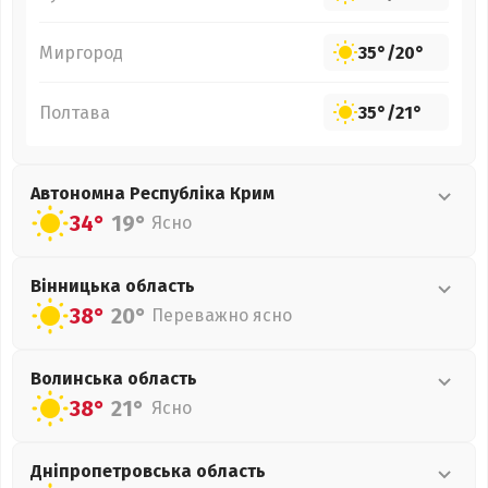
Миргород
35°
/
20°
Полтава
35°
/
21°
Автономна Республіка Крим
34°
19°
Ясно
Вінницька
область
38°
20°
Переважно ясно
Волинська
область
38°
21°
Ясно
Дніпропетровська
область