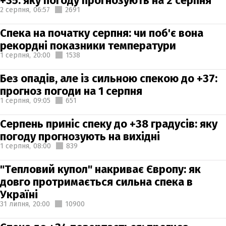
+35: яку погоду прогнозують на 2 серпня
2 серпня,
06:57
2691
Спека на початку серпня: чи поб'є вона
рекордні показники температури
1 серпня,
20:00
1538
Без опадів, але із сильною спекою до +37:
прогноз погоди на 1 серпня
1 серпня,
09:05
651
Серпень приніс спеку до +38 градусів: яку
погоду прогнозують на вихідні
1 серпня,
08:00
839
"Тепловий купол" накриває Європу: як
довго протримається сильна спека в
Україні
31 липня,
20:00
10900