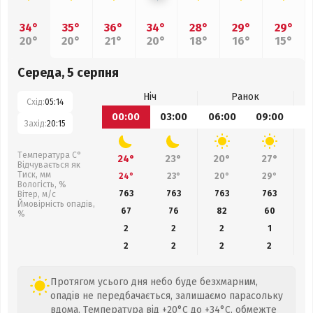
34°
35°
36°
34°
28°
29°
29°
20°
20°
21°
20°
18°
16°
15°
Середа, 5 серпня
Ніч
Ранок
Схід:
05:14
00:00
03:00
06:00
09:00
1
Захід:
20:15
Температура С°
24°
23°
20°
27°
Відчувається як
Тиск, мм
24°
23°
20°
29°
Вологість, %
763
763
763
763
Вітер, м/с
Ймовірність опадів,
67
76
82
60
%
2
2
2
1
2
2
2
2
Протягом усього дня небо буде безхмарним,
опадів не передбачається, залишаємо парасольку
вдома. Температура від +20°C до +34°C, обмежте