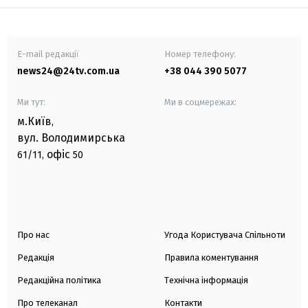
E-mail редакції
Номер телефону:
news24@24tv.com.ua
+38 044 390 5077
Ми тут:
Ми в соцмережах:
м.Київ
,
вул. Володимирська
офіс
61/11,
50
Про нас
Угода Користувача Спільноти
Редакція
Правила коментування
Редакційна політика
Технічна інформація
Про телеканал
Контакти