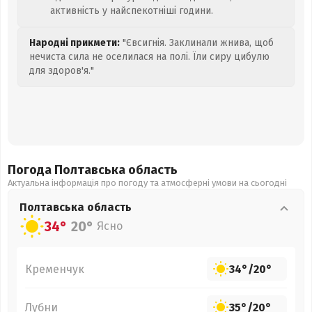
активність у найспекотніші години.
Народні прикмети:
"Євсигнія. Заклинали жнива, щоб
нечиста сила не оселилася на полі. Їли сиру цибулю
для здоров'я."
Погода Полтавська
область
Актуальна інформація про погоду та атмосферні умови на сьогодні
Полтавська
область
34°
20°
Ясно
Кременчук
34°
/
20°
Лубни
35°
/
20°