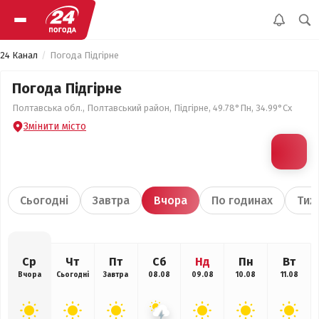
24 Канал
Погода Підгірне
Погода Підгірне
Полтавська обл., Полтавський район, Підгірне, 49.78°Пн, 34.99°Сх
Змінити місто
Сьогодні
Завтра
Вчора
По годинах
Тиж
Ср
Чт
Пт
Сб
Нд
Пн
Вт
Вчора
Сьогодні
Завтра
08.08
09.08
10.08
11.08