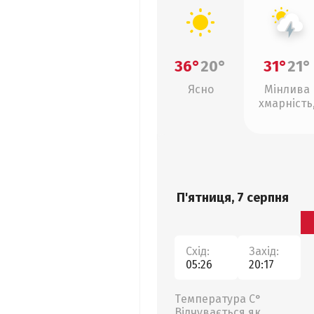
36°
20°
31°
21°
Ясно
Мінлива
хмарність
грози
П'ятниця, 7 серпня
Схід:
Захід:
05:26
20:17
Температура С°
Відчувається як