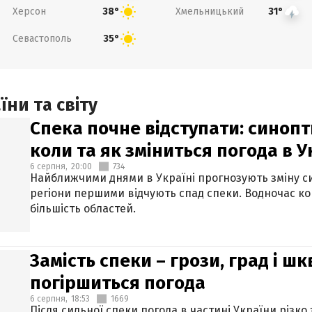
Херсон
Хмельницький
38°
31°
Севастополь
35°
ни та світу
Спека почне відступати: синопт
коли та як зміниться погода в У
6 серпня,
20:00
734
Найближчими днями в Україні прогнозують зміну син
регіони першими відчують спад спеки. Водночас к
більшість областей.
Замість спеки – грози, град і шк
погіршиться погода
6 серпня,
18:53
1669
Після сильної спеки погода в частині України різко