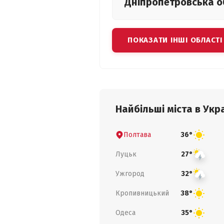
Дніпропетровська
о
ПОКАЗАТИ ІНШІ ОБЛАСТІ
Найбільші міста в Укра
Полтава
36°
Луцьк
27°
Ужгород
32°
Кропивницький
38°
Одеса
35°