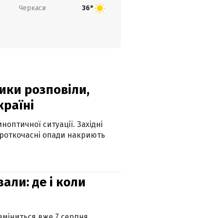
Черкаси
36°
ики розповіли,
країні
оптичної ситуації. Західні
ороткочасні опади накриють
вали: де і коли
 зміниться вже 7 серпня.