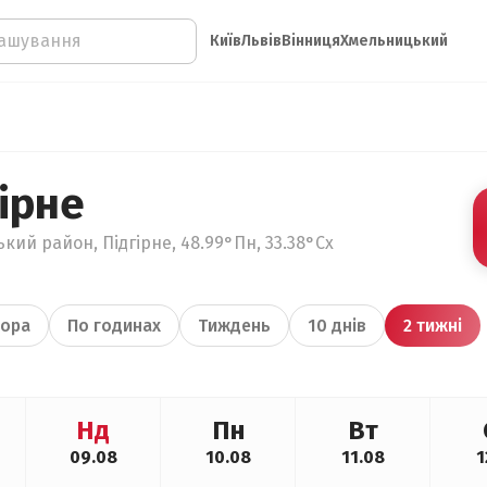
Київ
Львів
Вінниця
Хмельницький
ірне
кий район, Підгірне, 48.99°Пн, 33.38°Сх
ора
По годинах
Тиждень
10 днів
2 тижні
Нд
Пн
Вт
09.08
10.08
11.08
1