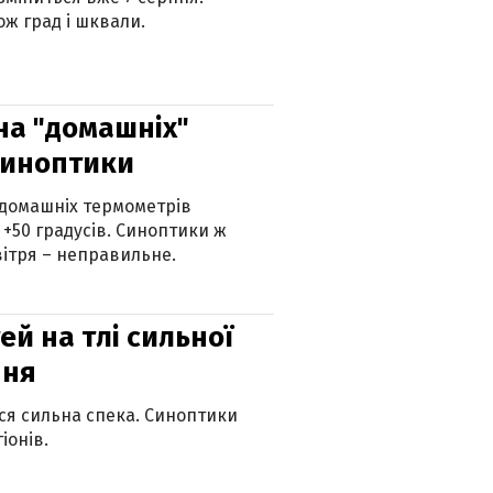
ж град і шквали.
 на "домашніх"
синоптики
 домашніх термометрів
 +50 градусів. Синоптики ж
ітря – неправильне.
й на тлі сильної
пня
ься сильна спека. Синоптики
іонів.