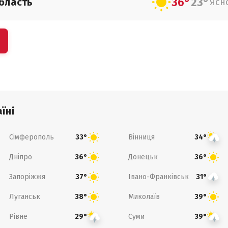
36°
23°
бласть
Ясн
їні
Сімферополь
Вінниця
33°
34°
Дніпро
Донецьк
36°
36°
Запоріжжя
Івано-Франківськ
37°
31°
Луганськ
Миколаїв
38°
39°
Рівне
Суми
29°
39°