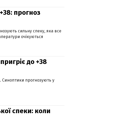
+38: прогноз
гнозують сильну спеку, яка все
мператури очікуються
 пригріє до +38
ю. Синоптики прогнозують у
кої спеки: коли