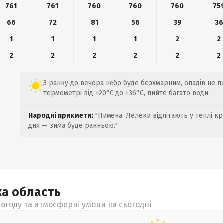
761
761
760
760
760
75
66
72
81
56
39
36
1
1
1
1
2
2
2
2
2
2
2
2
З ранку до вечора небо буде безхмарним, опадів не п
термометрі від +20°C до +36°C, пийте багато води.
Народні прикмети:
"Пимена. Лелеки відлітають у теплі кр
дня — зима буде ранньою."
ка
область
огоду та атмосферні умови на сьогодні