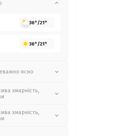
о
36°
/
21°
36°
/
21°
еважно ясно
лива хмарність,
зи
лива хмарність,
зи