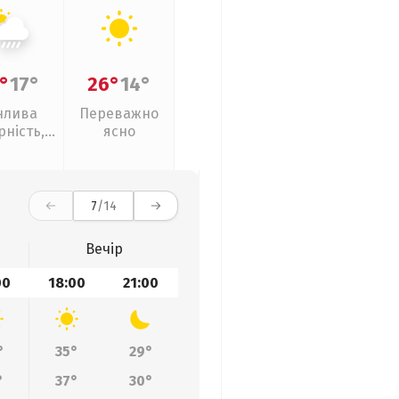
°
17°
26°
14°
нлива
Переважно
рність,
ясно
ливи
7
/14
Вечір
00
18:00
21:00
°
35°
29°
°
37°
30°