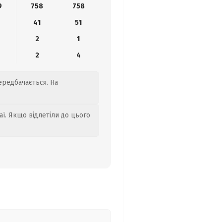
9
758
758
41
51
2
1
2
4
ередбачається. На
аї. Якщо відлетіли до цього