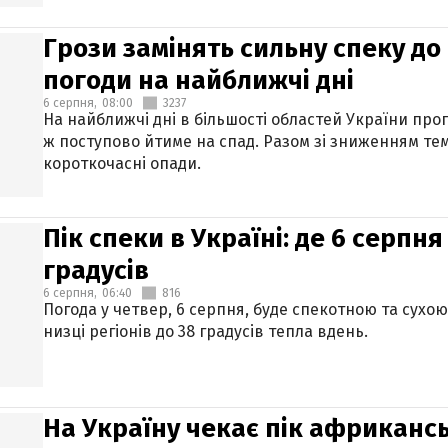
Грози замінять сильну спеку до 
погоди на найближчі дні
6 серпня,
08:00
3237
На найближчі дні в більшості областей України про
ж поступово йтиме на спад. Разом зі зниженням те
короткочасні опади.
Пік спеки в Україні: де 6 серпня
градусів
6 серпня,
06:40
816
Погода у четвер, 6 серпня, буде спекотною та сухо
низці регіонів до 38 градусів тепла вдень.
На Україну чекає пік африкансь