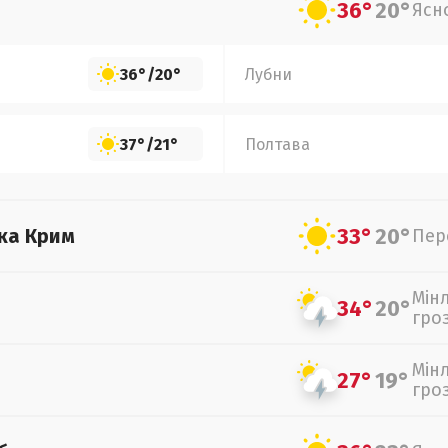
36°
20°
Ясн
36°
/
20°
Лубни
37°
/
21°
Полтава
33°
20°
ка Крим
Пер
Мін
34°
20°
гро
Мін
27°
19°
гро