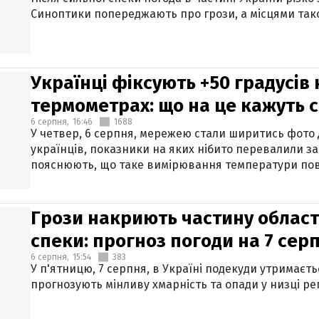
Синоптики попереджають про грози, а місцями тако
Українці фіксують +50 градусів
термометрах: що на це кажуть 
6 серпня,
16:46
1688
У четвер, 6 серпня, мережею стали ширитись фото
українців, показники на яких нібито перевалили за
пояснюють, що таке вимірювання температури пов
Грози накриють частину областе
спеки: прогноз погоди на 7 сер
6 серпня,
15:54
383
У п'ятницю, 7 серпня, в Україні подекуди утримаєт
прогнозують мінливу хмарність та опади у низці рег