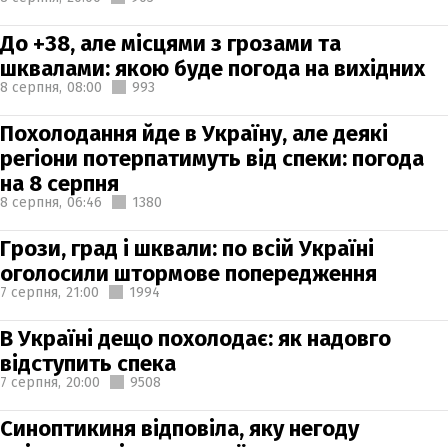
До +38, але місцями з грозами та
шквалами: якою буде погода на вихідних
8 серпня,
08:00
993
Похолодання йде в Україну, але деякі
регіони потерпатимуть від спеки: погода
на 8 серпня
8 серпня,
06:46
1380
Грози, град і шквали: по всій Україні
оголосили штормове попередження
7 серпня,
21:00
1994
В Україні дещо похолодає: як надовго
відступить спека
7 серпня,
20:00
9508
Синоптикиня відповіла, яку негоду