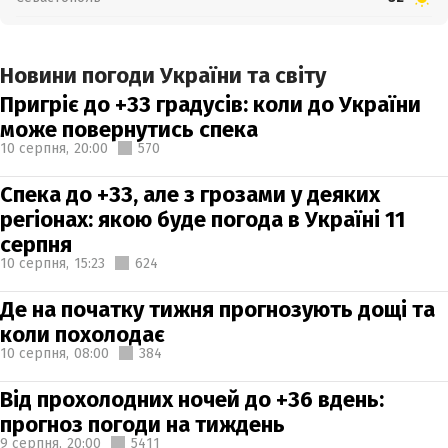
Новини погоди України та світу
Пригріє до +33 градусів: коли до України
може повернутись спека
10 серпня,
20:00
570
Спека до +33, але з грозами у деяких
регіонах: якою буде погода в Україні 11
серпня
10 серпня,
15:23
624
Де на початку тижня прогнозують дощі та
коли похолодає
10 серпня,
08:00
384
Від прохолодних ночей до +36 вдень:
прогноз погоди на тиждень
9 серпня,
20:00
5411