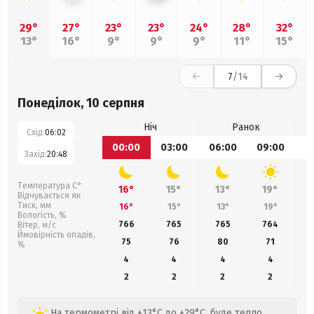
29°
27°
23°
23°
24°
28°
32°
13°
16°
9°
9°
9°
11°
15°
7
/14
Понеділок, 10 серпня
Ніч
Ранок
Схід:
06:02
00:00
03:00
06:00
09:00
1
Захід:
20:48
Температура С°
16°
15°
13°
19°
Відчувається як
Тиск, мм
16°
15°
13°
19°
Вологість, %
766
765
765
764
Вітер, м/с
Ймовірність опадів,
75
76
80
71
%
4
4
4
4
2
2
2
2
На термометрі від +13°C до +29°C, буде тепло,