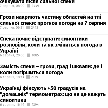
очікувати після сильної спеки
7 серпня,
08:00
2449
Грози накриють частину областей на тлі
сильної спеки: прогноз погоди на 7 серпня
7 серпня,
06:21
2412
Спека почне відступати: синоптики
розповіли, коли та як зміниться погода в
Україні
6 серпня,
20:00
1085
Замість спеки – грози, град і шквали: де і
коли погіршиться погода
6 серпня,
18:53
2139
Українці фіксують +50 градусів на
"домашніх" термометрах: що на це кажуть
синоптики
6 серпня,
16:46
2394