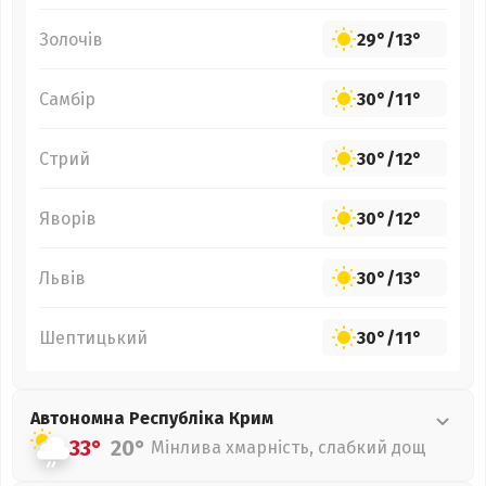
Золочів
29°
/
13°
Самбір
30°
/
11°
Стрий
30°
/
12°
Яворів
30°
/
12°
Львів
30°
/
13°
Шептицький
30°
/
11°
Автономна Республіка Крим
33°
20°
Мінлива хмарність, слабкий дощ