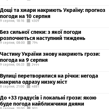
Дощі та хмари накриють Україну: прогноз
погоди на 10 серпня
9 серпня,
18:16
4509
Без сильної спеки: з якої погоди
розпочнеться наступний тиждень
9 серпня,
08:00
794
Частину України знову накриють грози:
погода на 9 серпня
9 серпня,
06:33
2444
Вулиці перетворилися на річки: негода
накрила одразу низку міст
8 серпня,
21:00
4881
До +33 градусів і локальні грози: якою
буде погода найближчими днями
8 серпня,
20:00
903