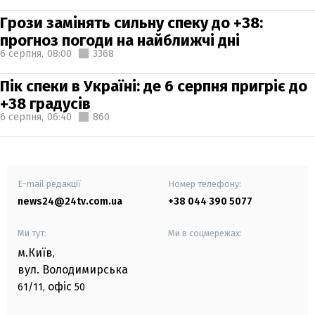
Грози замінять сильну спеку до +38:
прогноз погоди на найближчі дні
6 серпня,
08:00
3368
Пік спеки в Україні: де 6 серпня пригріє до
+38 градусів
6 серпня,
06:40
860
E-mail редакції
Номер телефону:
news24@24tv.com.ua
+38 044 390 5077
Ми тут:
Ми в соцмережах:
м.Київ
,
вул. Володимирська
офіс
61/11,
50