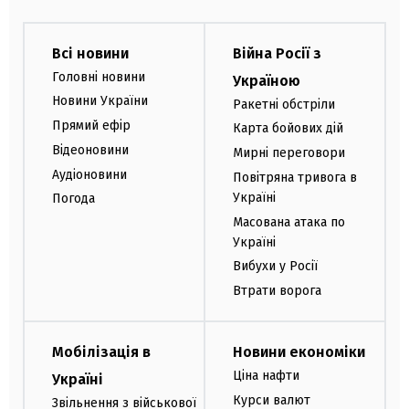
Всі новини
Війна Росії з
Головні новини
Україною
Новини України
Ракетні обстріли
Прямий ефір
Карта бойових дій
Відеоновини
Мирні переговори
Аудіоновини
Повітряна тривога в
Україні
Погода
Масована атака по
Україні
Вибухи у Росії
Втрати ворога
Мобілізація в
Новини економіки
Ціна нафти
Україні
Курси валют
Звільнення з військової