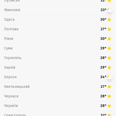
Луганськ
32°
Миколаїв
33°
Одеса
30°
Полтава
27°
Рівне
30°
Суми
29°
Тернопіль
28°
Харків
29°
Херсон
34°
Хмельницький
27°
Черкаси
28°
Чернігів
28°
Севастополь
32°