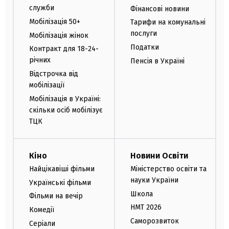
служби
Фінансові новини
Мобілізація 50+
Тарифи на комунальні
послуги
Мобілізація жінок
Податки
Контракт для 18-24-
річних
Пенсія в Україні
Відстрочка від
мобілізації
Мобілізація в Україні:
скільки осіб мобілізує
ТЦК
Кіно
Новини Освіти
Найцікавіші фільми
Міністерство освіти та
науки України
Українські фільми
Школа
Фільми на вечір
НМТ 2026
Комедії
Саморозвиток
Серіали