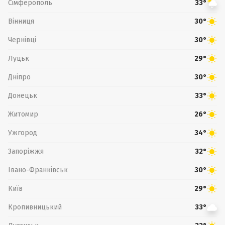
Сімферополь
33°
Вінниця
30°
Чернівці
30°
Луцьк
29°
Дніпро
30°
Донецьк
33°
Житомир
26°
Ужгород
34°
Запоріжжя
32°
Івано-Франківськ
30°
Київ
29°
Кропивницький
33°