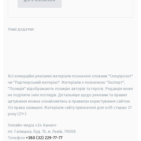
Наші додатки:
android
apple
smart tv
samsung smart tv
Всі комерційні рекламні матеріали позначені словами "Спецпроєкт"
чи "Партнерський матеріал". Матеріали з позначкою "Експерт",
"Позиція" відображають позицію авторів та героїв. Редакція може
не поділяти їхніх поглядів. Детальніше щодо реклами та правил
цитування можна ознайомитись в правилах користування сайтом.
Усі права захищені.
Матеріали сайту призначені для осіб старше
21
року (21+)
Онлайн-медіа «24 Канал»
пл. Галицька, буд. 15, м. Львів, 79008
Телефон
+380 (32) 229-77-77