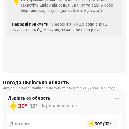
захистіть шкіру від сонця. Зранку та вдень небо
буде чистим, ледь відчутний вітер до 4 м/с.
Народні прикмети:
"Лаврентія. Якщо вода в річці
тиха — осінь буде тихою, зима — без завірюх."
Погода Львівська
область
Актуальна інформація про погоду та атмосферні умови на сьогодні
Львівська
область
30°
12°
Переважно ясно
Дрогобич
30°
/
12°