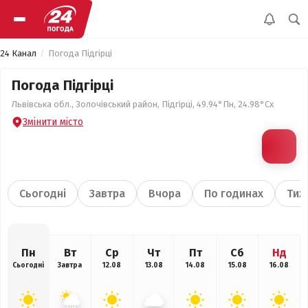
24 Канал
Погода Підгірці
Погода Підгірці
Львівська обл., Золочівський район, Підгірці, 49.94°Пн, 24.98°Сх
Змінити місто
Сьогодні
Завтра
Вчора
По годинах
Тиж
Пн
Вт
Ср
Чт
Пт
Сб
Нд
Сьогодні
Завтра
12.08
13.08
14.08
15.08
16.08