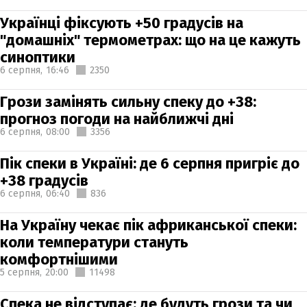
Українці фіксують +50 градусів на
"домашніх" термометрах: що на це кажуть
синоптики
6 серпня,
16:46
2350
Грози замінять сильну спеку до +38:
прогноз погоди на найближчі дні
6 серпня,
08:00
3356
Пік спеки в Україні: де 6 серпня пригріє до
+38 градусів
6 серпня,
06:40
836
На Україну чекає пік африканської спеки:
коли температури стануть
комфортнішими
5 серпня,
20:00
11498
Спека не відступає: де будуть грози та чи