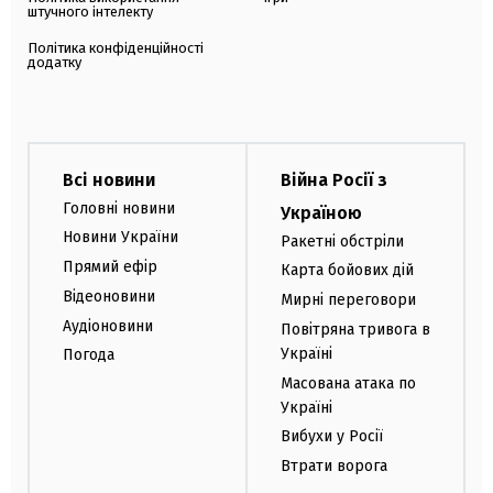
штучного інтелекту
Політика конфіденційності
додатку
Всі новини
Війна Росії з
Головні новини
Україною
Новини України
Ракетні обстріли
Прямий ефір
Карта бойових дій
Відеоновини
Мирні переговори
Аудіоновини
Повітряна тривога в
Україні
Погода
Масована атака по
Україні
Вибухи у Росії
Втрати ворога