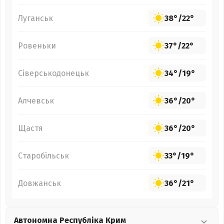
Луганськ
38°
/
22°
Ровеньки
37°
/
22°
Сіверськодонецьк
34°
/
19°
Алчевськ
36°
/
20°
Щастя
36°
/
20°
Старобільськ
33°
/
19°
Довжанськ
36°
/
21°
Автономна Республіка Крим