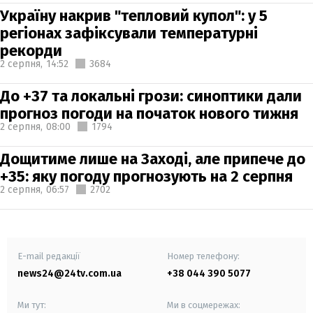
Україну накрив "тепловий купол": у 5
регіонах зафіксували температурні
рекорди
2 серпня,
14:52
3684
До +37 та локальні грози: синоптики дали
прогноз погоди на початок нового тижня
2 серпня,
08:00
1794
Дощитиме лише на Заході, але припече до
+35: яку погоду прогнозують на 2 серпня
2 серпня,
06:57
2702
E-mail редакції
Номер телефону:
news24@24tv.com.ua
+38 044 390 5077
Ми тут:
Ми в соцмережах: