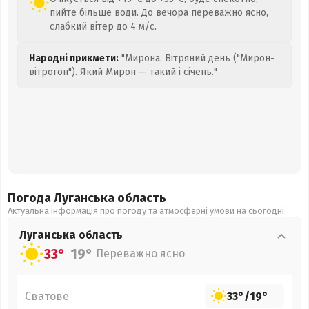
пийте більше води. До вечора переважно ясно,
слабкий вітер до 4 м/с.
Народні прикмети:
"Мирона. Вітряний день ("Мирон-
вітрогон"). Який Мирон — такий і січень."
Погода Луганська
область
Актуальна інформація про погоду та атмосферні умови на сьогодні
Луганська
область
33°
19°
Переважно ясно
Сватове
33°
/
19°