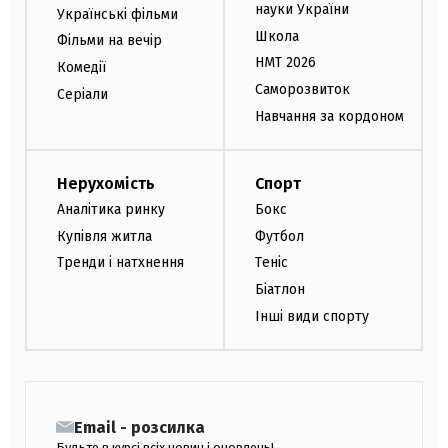
науки України
Українські фільми
Школа
Фільми на вечір
НМТ 2026
Комедії
Саморозвиток
Серіали
Навчання за кордоном
Нерухомість
Спорт
Аналітика ринку
Бокс
Купівля житла
Футбол
Тренди і натхнення
Теніс
Біатлон
Інші види спорту
Email - розсилка
Будьте в курсі всіх новин і оновлень!