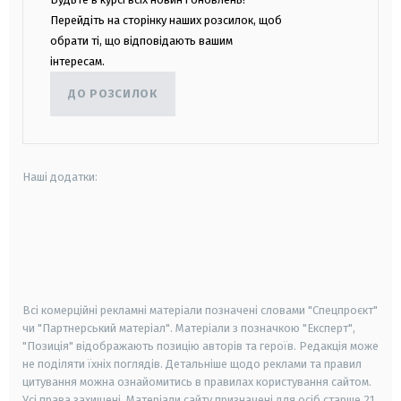
Перейдіть на сторінку наших розсилок, щоб
обрати ті, що відповідають вашим
інтересам.
ДО РОЗСИЛОК
Наші додатки:
android
apple
smart tv
samsung smart tv
Всі комерційні рекламні матеріали позначені словами "Спецпроєкт"
чи "Партнерський матеріал". Матеріали з позначкою "Експерт",
"Позиція" відображають позицію авторів та героїв. Редакція може
не поділяти їхніх поглядів. Детальніше щодо реклами та правил
цитування можна ознайомитись в правилах користування сайтом.
Усі права захищені.
Матеріали сайту призначені для осіб старше
21