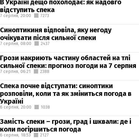
В Україні дещо похолодає: як надовго
відступить спека
7 серпня,
20:00
7273
Синоптикиня відповіла, яку негоду
очікувати після сильної спеки
7 серпня,
08:00
2437
Грози накриють частину областей на тлі
сильної спеки: прогноз погоди на 7 серпня
7 серпня,
06:21
2388
Спека почне відступати: синоптики
розповіли, коли та як зміниться погода в
Україні
6 серпня,
20:00
1038
Замість спеки – грози, град і шквали: де і
коли погіршиться погода
6 серпня,
18:53
2127