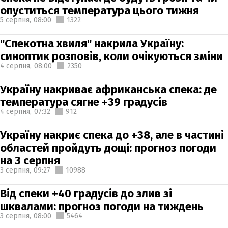
опуститься температура цього тижня
5 серпня,
08:00
1322
"Спекотна хвиля" накрила Україну:
синоптик розповів, коли очікуються зміни
4 серпня,
08:00
2350
Україну накриває африканська спека: де
температура сягне +39 градусів
4 серпня,
07:32
912
Україну накриє спека до +38, але в частині
областей пройдуть дощі: прогноз погоди
на 3 серпня
3 серпня,
09:27
10988
Від спеки +40 градусів до злив зі
шквалами: прогноз погоди на тиждень
3 серпня,
08:00
5464