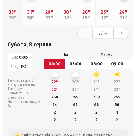
33°
31°
29°
30°
28°
25°
24°
19°
19°
17°
17°
15°
12°
11°
7
/14
Субота, 8 серпня
Ніч
Ранок
Схід:
05:05
00:00
03:00
06:00
09:00
1
Захід:
19:54
Температура С°
22°
20°
21°
27°
Відчувається як
Тиск, мм
22°
20°
21°
28°
Вологість, %
760
759
759
759
Вітер, м/с
Ймовірність опадів,
64
65
68
56
%
2
2
2
1
2
2
2
2
Очікується від +19°C до +33°C, буде спекотно,