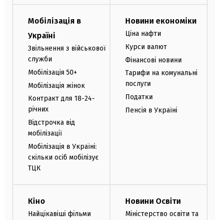
Мобілізація в
Новини економіки
Ціна нафти
Україні
Курси валют
Звільнення з військової
служби
Фінансові новини
Мобілізація 50+
Тарифи на комунальні
послуги
Мобілізація жінок
Податки
Контракт для 18-24-
річних
Пенсія в Україні
Відстрочка від
мобілізації
Мобілізація в Україні:
скільки осіб мобілізує
ТЦК
Кіно
Новини Освіти
Найцікавіші фільми
Міністерство освіти та