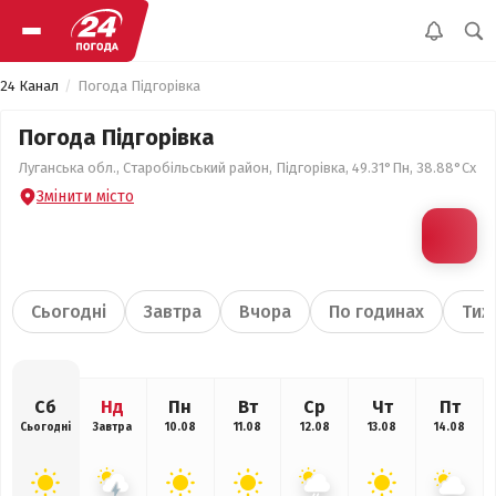
24 Канал
Погода Підгорівка
Погода Підгорівка
Луганська обл., Старобільський район, Підгорівка, 49.31°Пн, 38.88°Сх
Змінити місто
Сьогодні
Завтра
Вчора
По годинах
Тиж
Сб
Нд
Пн
Вт
Ср
Чт
Пт
Сьогодні
Завтра
10.08
11.08
12.08
13.08
14.08