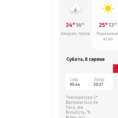
24°
16°
25°
13°
Хмарно, грози
Переважн
ясно
Субота, 8 серпня
Схід:
Захід:
05:44
20:37
Температура С°
Відчувається як
Тиск, мм
Вологість, %
Вітер, м/с