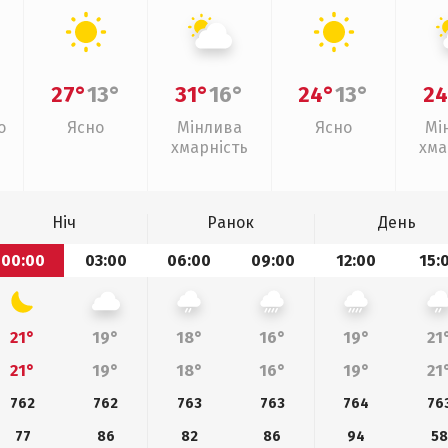
27°
13°
31°
16°
24°
13°
24
о
Ясно
Мінлива
Ясно
Мі
хмарність
хма
Ніч
Ранок
День
00:00
03:00
06:00
09:00
12:00
15:
21°
19°
18°
16°
19°
21
21°
19°
18°
16°
19°
21
762
762
763
763
764
76
77
86
82
86
94
58