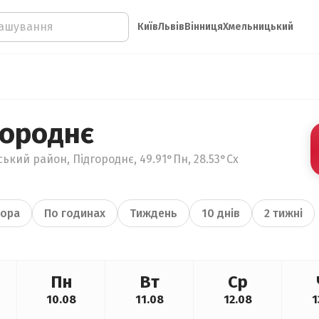
Київ
Львів
Вінниця
Хмельницький
городнє
ький район, Підгороднє, 49.91°Пн, 28.53°Сх
ора
По годинах
Тиждень
10 днів
2 тижні
Пн
Вт
Ср
10.08
11.08
12.08
1