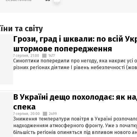
ни та світу
Грози, град і шквали: по всій У
штормове попередження
7 серпня,
21:00
1477
Синоптики попередили про негоду, яка накриє усі об
різних регіонах діятиме І рівень небезпечності (жов
В Україні дещо похолодає: як н
спека
7 серпня,
20:00
2499
Зниження температури повітря в Україні розпочалос
надходженням атмосферного фронту. Уже з початку
більшість регіонів опиняться під впливом нового а