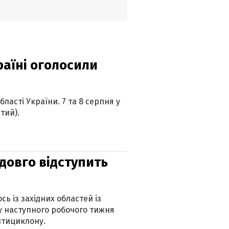
країні оголосили
ласті України. 7 та 8 серпня у
тий).
адовго відступить
ь із західних областей із
 наступного робочого тижня
нтициклону.