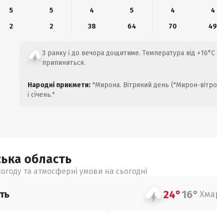
5
5
4
5
4
4
2
2
38
64
70
4
З ранку і до вечора дощитиме. Температура від +16°C
припиниться.
Народні прикмети:
"Мирона. Вітряний день ("Мирон-вітро
і січень."
ська
область
огоду та атмосферні умови на сьогодні
24°
16°
ть
Хма