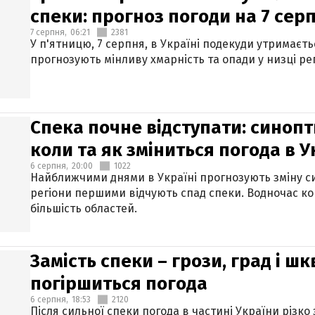
спеки: прогноз погоди на 7 сер
7 серпня,
06:21
2381
У п'ятницю, 7 серпня, в Україні подекуди утримаєт
прогнозують мінливу хмарність та опади у низці рег
Спека почне відступати: синопт
коли та як зміниться погода в У
6 серпня,
20:00
1022
Найближчими днями в Україні прогнозують зміну син
регіони першими відчують спад спеки. Водночас к
більшість областей.
Замість спеки – грози, град і шк
погіршиться погода
6 серпня,
18:53
2120
Після сильної спеки погода в частині України різко