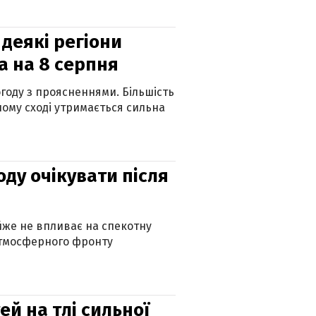
 деякі регіони
а на 8 серпня
огоду з проясненнями. Більшість
ному сході утримається сильна
оду очікувати після
айже не впливає на спекотну
атмосферного фронту
й на тлі сильної