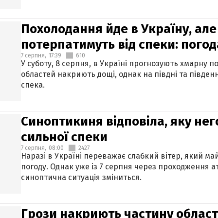
Похолодання йде в Україну, але
потерпатимуть від спеки: погод
7 серпня,
17:39
610
У суботу, 8 серпня, в Україні прогнозують хмарну п
областей накриють дощі, однак на півдні та півден
спека.
Синоптикиня відповіла, яку нег
сильної спеки
7 серпня,
08:00
2427
Наразі в Україні переважає слабкий вітер, який м
погоду. Однак уже із 7 серпня через проходження 
синоптична ситуація зміниться.
Грози накриють частину областе