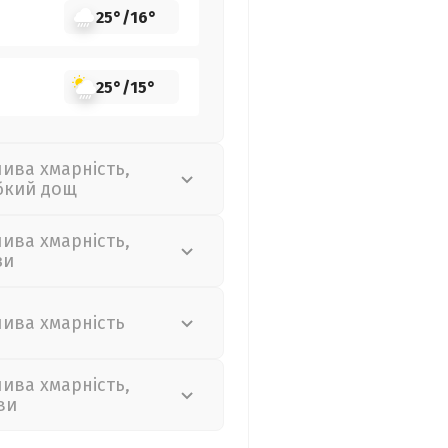
25°
/
16°
25°
/
15°
лива хмарність,
бкий дощ
лива хмарність,
зи
лива хмарність
лива хмарність,
ви