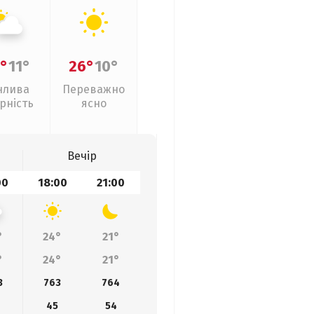
°
11°
26°
10°
нлива
Переважно
рність
ясно
Вечір
00
18:00
21:00
°
24°
21°
°
24°
21°
3
763
764
45
54