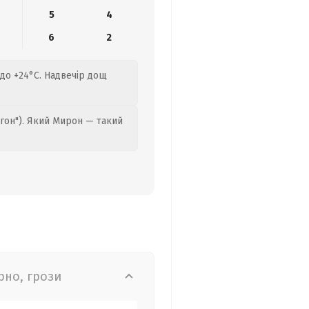
5
4
9
6
2
 до +24°C. Надвечір дощ
гон"). Який Мирон — такий
рно, грози