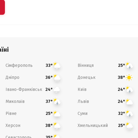
їні
Сімферополь
Вінниця
33°
25°
Дніпро
Донецьк
36°
38°
Івано-Франківськ
Київ
24°
24°
Миколаїв
Львів
37°
24°
Рівне
Суми
25°
32°
Херсон
Хмельницький
38°
25°
Севастополь
35°