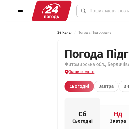
24 Канал
Погода Підгороднє
Погода Під
Житомирська обл., Бердичівс
Змінити місто
Сьогодні
Завтра
Вч
Сб
Нд
Сьогодні
Завтра