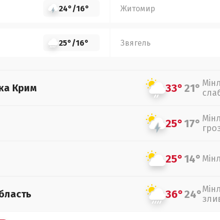
24°
/
16°
Житомир
25°
/
16°
Звягель
Мін
33°
21°
ка Крим
сла
Мін
25°
17°
гро
25°
14°
Мін
Мін
36°
24°
бласть
зли