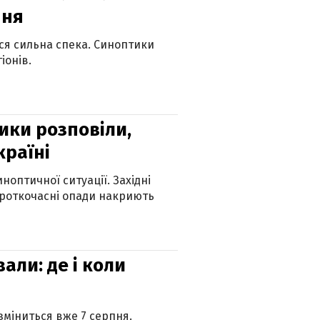
пня
ься сильна спека. Синоптики
іонів.
ики розповіли,
країні
оптичної ситуації. Західні
ороткочасні опади накриють
вали: де і коли
 зміниться вже 7 серпня.