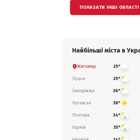
ПОКАЗАТИ ІНШІ ОБЛАСТІ
Найбільші міста в Укра
Житомир
25°
Луцьк
25°
Запоріжжя
36°
Луганськ
38°
Полтава
34°
Харків
35°
Чернігів
24°