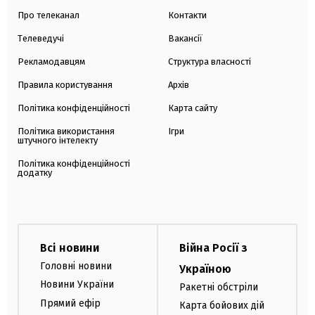
Про телеканал
Контакти
Телеведучі
Вакансії
Рекламодавцям
Структура власності
Правила користування
Архів
Політика конфіденційності
Карта сайту
Політика використання
Ігри
штучного інтелекту
Політика конфіденційності
додатку
Всі новини
Війна Росії з
Головні новини
Україною
Новини України
Ракетні обстріли
Прямий ефір
Карта бойових дій