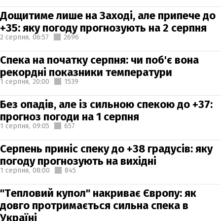
Дощитиме лише на Заході, але припече до
+35: яку погоду прогнозують на 2 серпня
2 серпня,
06:57
2696
Спека на початку серпня: чи поб'є вона
рекордні показники температури
1 серпня,
20:00
1539
Без опадів, але із сильною спекою до +37:
прогноз погоди на 1 серпня
1 серпня,
09:05
657
Серпень приніс спеку до +38 градусів: яку
погоду прогнозують на вихідні
1 серпня,
08:00
845
"Тепловий купол" накриває Європу: як
довго протримається сильна спека в
Україні