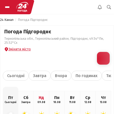
24 Канал
Погода Підгороднє
Погода Підгороднє
Тернопільська обл., Тернопільський район, Підгороднє, 49.54°Пн,
25.52°Сх
Змінити місто
Сьогодні
Завтра
Вчора
По годинах
Тиж
Пт
Сб
Нд
Пн
Вт
Ср
Чт
Сьогодні
Завтра
09.08
10.08
11.08
12.08
13.08