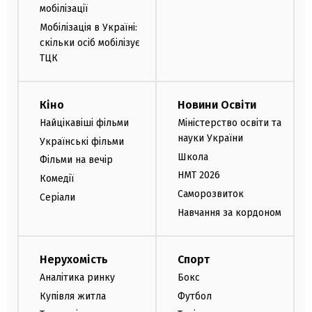
мобілізації
Мобілізація в Україні:
скільки осіб мобілізує
ТЦК
Кіно
Новини Освіти
Найцікавіші фільми
Міністерство освіти та
науки України
Українські фільми
Школа
Фільми на вечір
НМТ 2026
Комедії
Саморозвиток
Серіали
Навчання за кордоном
Нерухомість
Спорт
Аналітика ринку
Бокс
Купівля житла
Футбол