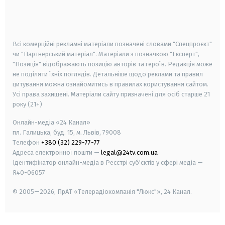
android
apple
smart tv
samsung smart tv
Всі комерційні рекламні матеріали позначені словами "Спецпроєкт"
чи "Партнерський матеріал". Матеріали з позначкою "Експерт",
"Позиція" відображають позицію авторів та героїв. Редакція може
не поділяти їхніх поглядів. Детальніше щодо реклами та правил
цитування можна ознайомитись в правилах користування сайтом.
Усі права захищені.
Матеріали сайту призначені для осіб старше
21
року (21+)
Онлайн-медіа «24 Канал»
пл. Галицька, буд. 15, м. Львів, 79008
Телефон
+380 (32) 229-77-77
Адреса електронної пошти —
legal@24tv.com.ua
Ідентифікатор онлайн-медіа в Реєстрі суб'єктів у сфері медіа —
R40-06057
© 2005—2026,
ПрАТ «Телерадіокомпанія "Люкс"», 24 Канал.