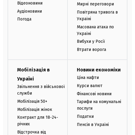
Відеоновини
Мирні переговори
Аудіоновини
Повітряна тривога в
Україні
Погода
Масована атака по
Україні
Вибухи у Росії
Втрати ворога
Мобілізація в
Новини економіки
Ціна нафти
Україні
Курси валют
Звільнення з військової
служби
Фінансові новини
Мобілізація 50+
Тарифи на комунальні
послуги
Мобілізація жінок
Податки
Контракт для 18-24-
річних
Пенсія в Україні
Відстрочка від