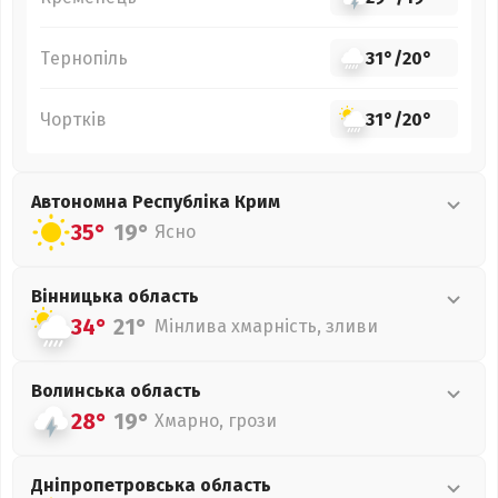
Тернопіль
31°
/
20°
Чортків
31°
/
20°
Автономна Республіка Крим
35°
19°
Ясно
Вінницька
область
34°
21°
Мінлива хмарність, зливи
Волинська
область
28°
19°
Хмарно, грози
Дніпропетровська
область