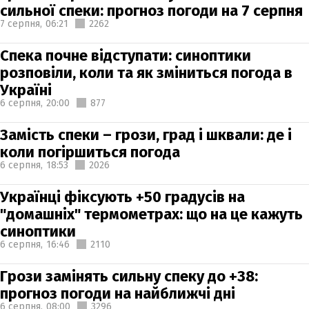
сильної спеки: прогноз погоди на 7 серпня
7 серпня,
06:21
2262
Спека почне відступати: синоптики
розповіли, коли та як зміниться погода в
Україні
6 серпня,
20:00
877
Замість спеки – грози, град і шквали: де і
коли погіршиться погода
6 серпня,
18:53
2026
Українці фіксують +50 градусів на
"домашніх" термометрах: що на це кажуть
синоптики
6 серпня,
16:46
2110
Грози замінять сильну спеку до +38:
прогноз погоди на найближчі дні
6 серпня,
08:00
3296