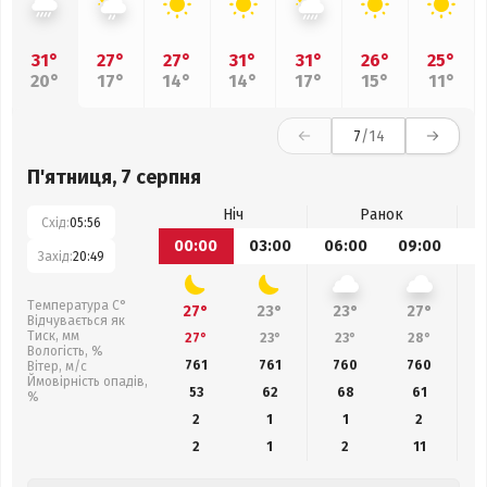
31°
27°
27°
31°
31°
26°
25°
20°
17°
14°
14°
17°
15°
11°
7
/14
П'ятниця, 7 серпня
Ніч
Ранок
Схід:
05:56
00:00
03:00
06:00
09:00
1
Захід:
20:49
Температура С°
27°
23°
23°
27°
Відчувається як
Тиск, мм
27°
23°
23°
28°
Вологість, %
761
761
760
760
Вітер, м/с
Ймовірність опадів,
53
62
68
61
%
2
1
1
2
2
1
2
11