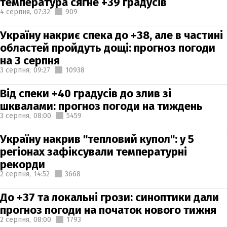
температура сягне +39 градусів
4 серпня,
07:32
909
Україну накриє спека до +38, але в частині
областей пройдуть дощі: прогноз погоди
на 3 серпня
3 серпня,
09:27
10938
Від спеки +40 градусів до злив зі
шквалами: прогноз погоди на тиждень
3 серпня,
08:00
5459
Україну накрив "тепловий купол": у 5
регіонах зафіксували температурні
рекорди
2 серпня,
14:52
3668
До +37 та локальні грози: синоптики дали
прогноз погоди на початок нового тижня
2 серпня,
08:00
1793