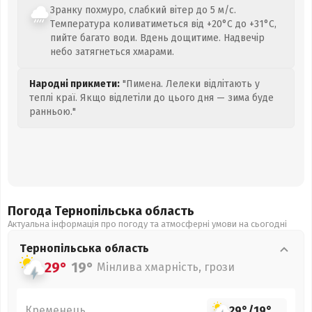
Зранку похмуро, слабкий вітер до 5 м/с.
Температура коливатиметься від +20°C до +31°C,
пийте багато води. Вдень дощитиме. Надвечір
небо затягнеться хмарами.
Народні прикмети:
"Пимена. Лелеки відлітають у
теплі краї. Якщо відлетіли до цього дня — зима буде
ранньою."
Погода Тернопільська
область
Актуальна інформація про погоду та атмосферні умови на сьогодні
Тернопільська
область
29°
19°
Мінлива хмарність, грози
Кременець
29°
/
19°