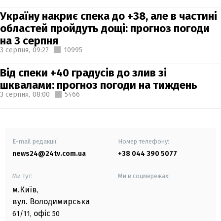
Україну накриє спека до +38, але в частині
областей пройдуть дощі: прогноз погоди
на 3 серпня
3 серпня,
09:27
10995
Від спеки +40 градусів до злив зі
шквалами: прогноз погоди на тиждень
3 серпня,
08:00
5466
E-mail редакції
Номер телефону:
news24@24tv.com.ua
+38 044 390 5077
Ми тут:
Ми в соцмережах:
м.Київ
,
вул. Володимирська
офіс
61/11,
50