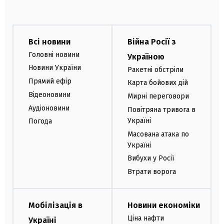
Всі новини
Війна Росії з
Головні новини
Україною
Новини України
Ракетні обстріли
Прямий ефір
Карта бойових дій
Відеоновини
Мирні переговори
Аудіоновини
Повітряна тривога в
Україні
Погода
Масована атака по
Україні
Вибухи у Росії
Втрати ворога
Мобілізація в
Новини економіки
Ціна нафти
Україні