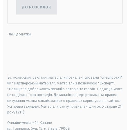
ДО РОЗСИЛОК
Наші додатки:
android
apple
smart tv
samsung smart tv
Всі комерційні рекламні матеріали позначені словами "Спецпроєкт"
чи "Партнерський матеріал". Матеріали з позначкою "Експерт",
"Позиція" відображають позицію авторів та героїв. Редакція може
не поділяти їхніх поглядів. Детальніше щодо реклами та правил
цитування можна ознайомитись в правилах користування сайтом.
Усі права захищені.
Матеріали сайту призначені для осіб старше
21
року (21+)
Онлайн-медіа «24 Канал»
пл. Галицька, буд. 15, м. Львів, 79008