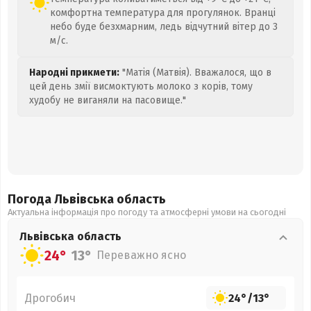
комфортна температура для прогулянок. Вранці
небо буде безхмарним, ледь відчутний вітер до 3
м/с.
Народні прикмети:
"Матія (Матвія). Вважалося, що в
цей день змії висмоктують молоко з корів, тому
худобу не виганяли на пасовище."
Погода Львівська
область
Актуальна інформація про погоду та атмосферні умови на сьогодні
Львівська
область
24°
13°
Переважно ясно
Дрогобич
24°
/
13°