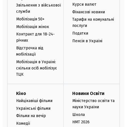
Курси валют
Звільнення з військової
служби
Фінансові новини
Мобілізація 50+
Тарифи на комунальні
послуги
Мобілізація жінок
Податки
Контракт для 18-24-
річних
Пенсія в Україні
Відстрочка від
мобілізації
Мобілізація в Україні:
скільки осіб мобілізує
ТЦК
Кіно
Новини Освіти
Найцікавіші фільми
Міністерство освіти та
науки України
Українські фільми
Школа
Фільми на вечір
НМТ 2026
Комедії