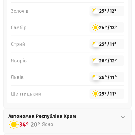
Золочів
25°
/
12°
Самбір
24°
/
13°
Стрий
25°
/
11°
Яворів
26°
/
12°
Львів
26°
/
11°
Шептицький
25°
/
11°
Автономна Республіка Крим
34°
20°
Ясно