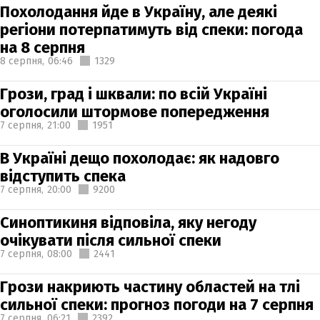
Похолодання йде в Україну, але деякі
регіони потерпатимуть від спеки: погода
на 8 серпня
8 серпня,
06:46
1329
Грози, град і шквали: по всій Україні
оголосили штормове попередження
7 серпня,
21:00
1951
В Україні дещо похолодає: як надовго
відступить спека
7 серпня,
20:00
9200
Синоптикиня відповіла, яку негоду
очікувати після сильної спеки
7 серпня,
08:00
2441
Грози накриють частину областей на тлі
сильної спеки: прогноз погоди на 7 серпня
7 серпня,
06:21
2392