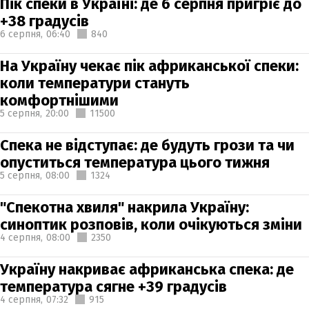
Пік спеки в Україні: де 6 серпня пригріє до
+38 градусів
6 серпня,
06:40
840
На Україну чекає пік африканської спеки:
коли температури стануть
комфортнішими
5 серпня,
20:00
11500
Спека не відступає: де будуть грози та чи
опуститься температура цього тижня
5 серпня,
08:00
1324
"Спекотна хвиля" накрила Україну:
синоптик розповів, коли очікуються зміни
4 серпня,
08:00
2350
Україну накриває африканська спека: де
температура сягне +39 градусів
4 серпня,
07:32
915