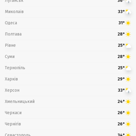
Луганськ
36°
Миколаїв
33°
Одеса
31°
Полтава
28°
Рівне
25°
Суми
28°
Тернопіль
25°
Харків
29°
Херсон
33°
Хмельницький
24°
Черкаси
26°
Чернігів
26°
Севастополь
34°