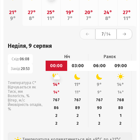
21°
27°
25°
19°
20°
24°
27°
9°
8°
11°
7°
7°
8°
11°
7
/14
Неділя, 9 серпня
Ніч
Ранок
Схід:
06:08
00:00
03:00
06:00
09:00
1
Захід:
20:53
Температура С°
14°
11°
9°
14°
Відчувається як
Тиск, мм
14°
11°
9°
14°
Вологість, %
767
767
767
768
Вітер, м/с
Ймовірність опадів,
86
89
90
80
%
2
2
1
1
2
2
2
2
Температура коливатиметься від +9°C до +21°C,