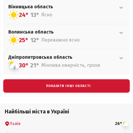
Вінницька
область
24°
13°
Ясно
Волинська
область
25°
12°
Переважно ясно
Дніпропетровська
область
30°
21°
Мінлива хмарність, грози
ПОКАЗАТИ ІНШІ ОБЛАСТІ
Найбільші міста в Україні
Львів
26°