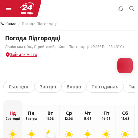
24 Канал
Погода Підгородці
Погода Підгородці
Львівська обл., Стрийський район, Підгородці, 49.16°Пн, 23.43°Сх
Змінити місто
Сьогодні
Завтра
Вчора
По годинах
Тиж
Нд
Пн
Вт
Ср
Чт
Пт
Сб
Сьогодні
Завтра
11.08
12.08
13.08
14.08
15.08