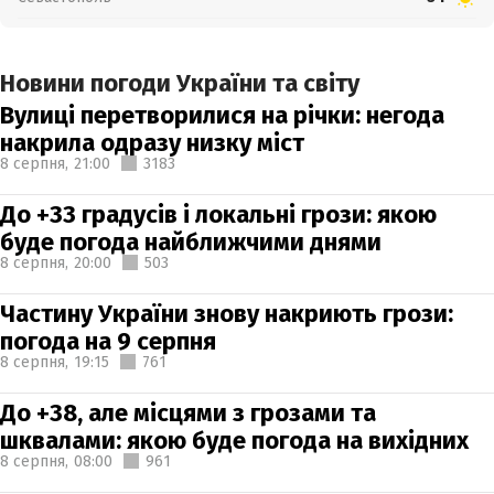
Новини погоди України та світу
Вулиці перетворилися на річки: негода
накрила одразу низку міст
8 серпня,
21:00
3183
До +33 градусів і локальні грози: якою
буде погода найближчими днями
8 серпня,
20:00
503
Частину України знову накриють грози:
погода на 9 серпня
8 серпня,
19:15
761
До +38, але місцями з грозами та
шквалами: якою буде погода на вихідних
8 серпня,
08:00
961