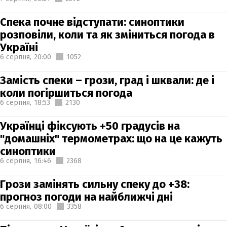
Спека почне відступати: синоптики
розповіли, коли та як зміниться погода в
Україні
6 серпня,
20:00
1052
Замість спеки – грози, град і шквали: де і
коли погіршиться погода
6 серпня,
18:53
2130
Українці фіксують +50 градусів на
"домашніх" термометрах: що на це кажуть
синоптики
6 серпня,
16:46
2368
Грози замінять сильну спеку до +38:
прогноз погоди на найближчі дні
6 серпня,
08:00
3358