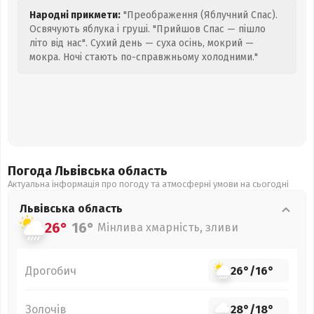
Народні прикмети:
"Преображення (Яблучний Спас).
Освячують яблука і груші. "Прийшов Спас — пішло
літо від нас". Сухий день — суха осінь, мокрий —
мокра. Ночі стають по-справжньому холодними."
Погода Львівська
область
Актуальна інформація про погоду та атмосферні умови на сьогодні
Львівська
область
26°
16°
Мінлива хмарність, зливи
Дрогобич
26°
/
16°
Золочів
28°
/
18°