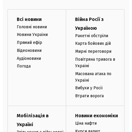
Всі новини
Війна Росії з
Головні новини
Україною
Новини України
Ракетні обстріли
Прямий ефір
Карта бойових дій
Відеоновини
Мирні переговори
Аудіоновини
Повітряна тривога в
Україні
Погода
Масована атака по
Україні
Вибухи у Росії
Втрати ворога
Мобілізація в
Новини економіки
Ціна нафти
Україні
Курси валют