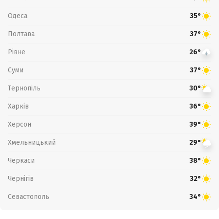
Одеса
35°
Полтава
37°
Рівне
26°
Суми
37°
Тернопіль
30°
Харків
36°
Херсон
39°
Хмельницький
29°
Черкаси
38°
Чернігів
32°
Севастополь
34°