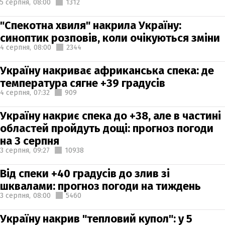
5 серпня,
08:00
1312
"Спекотна хвиля" накрила Україну:
синоптик розповів, коли очікуються зміни
4 серпня,
08:00
2344
Україну накриває африканська спека: де
температура сягне +39 градусів
4 серпня,
07:32
909
Україну накриє спека до +38, але в частині
областей пройдуть дощі: прогноз погоди
на 3 серпня
3 серпня,
09:27
10938
Від спеки +40 градусів до злив зі
шквалами: прогноз погоди на тиждень
3 серпня,
08:00
5460
Україну накрив "тепловий купол": у 5