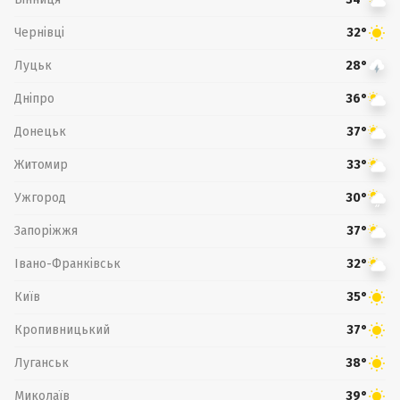
Чернівці
32°
Луцьк
28°
Дніпро
36°
Донецьк
37°
Житомир
33°
Ужгород
30°
Запоріжжя
37°
Івано-Франківськ
32°
Київ
35°
Кропивницький
37°
Луганськ
38°
Миколаїв
39°