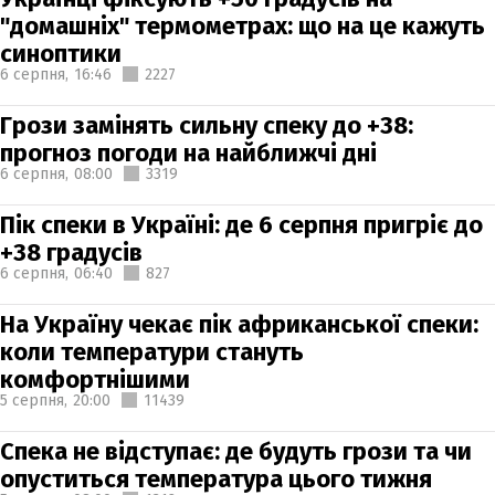
"домашніх" термометрах: що на це кажуть
синоптики
6 серпня,
16:46
2227
Грози замінять сильну спеку до +38:
прогноз погоди на найближчі дні
6 серпня,
08:00
3319
Пік спеки в Україні: де 6 серпня пригріє до
+38 градусів
6 серпня,
06:40
827
На Україну чекає пік африканської спеки:
коли температури стануть
комфортнішими
5 серпня,
20:00
11439
Спека не відступає: де будуть грози та чи
опуститься температура цього тижня