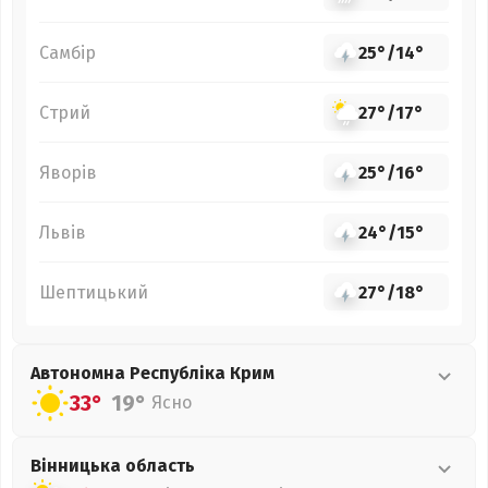
Самбір
25°
/
14°
Стрий
27°
/
17°
Яворів
25°
/
16°
Львів
24°
/
15°
Шептицький
27°
/
18°
Автономна Республіка Крим
33°
19°
Ясно
Вінницька
область