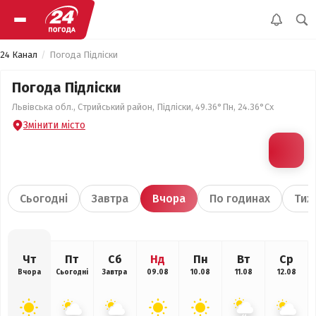
24 Канал
Погода Підліски
Погода Підліски
Львівська обл., Стрийський район, Підліски, 49.36°Пн, 24.36°Сх
Змінити місто
Сьогодні
Завтра
Вчора
По годинах
Тиж
Чт
Пт
Сб
Нд
Пн
Вт
Ср
Вчора
Сьогодні
Завтра
09.08
10.08
11.08
12.08