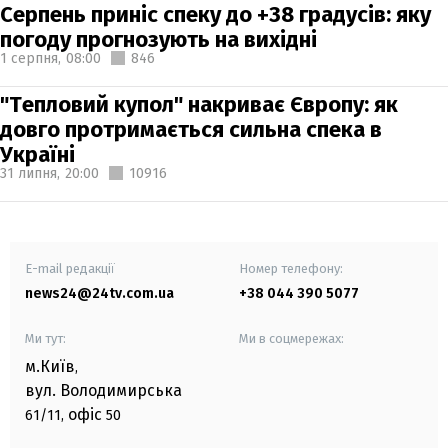
Серпень приніс спеку до +38 градусів: яку
погоду прогнозують на вихідні
1 серпня,
08:00
846
"Тепловий купол" накриває Європу: як
довго протримається сильна спека в
Україні
31 липня,
20:00
10916
E-mail редакції
Номер телефону:
news24@24tv.com.ua
+38 044 390 5077
Ми тут:
Ми в соцмережах:
м.Київ
,
вул. Володимирська
офіс
61/11,
50