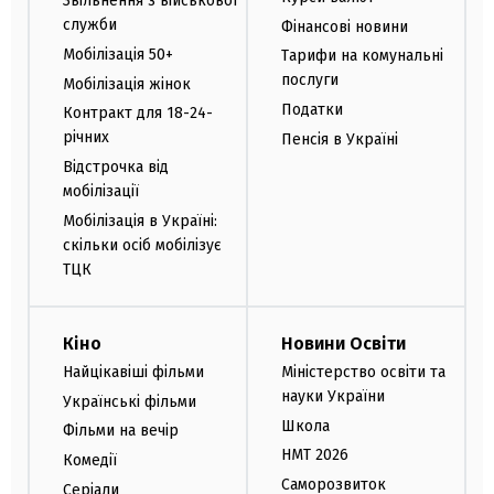
Звільнення з військової
служби
Фінансові новини
Мобілізація 50+
Тарифи на комунальні
послуги
Мобілізація жінок
Податки
Контракт для 18-24-
річних
Пенсія в Україні
Відстрочка від
мобілізації
Мобілізація в Україні:
скільки осіб мобілізує
ТЦК
Кіно
Новини Освіти
Найцікавіші фільми
Міністерство освіти та
науки України
Українські фільми
Школа
Фільми на вечір
НМТ 2026
Комедії
Саморозвиток
Серіали