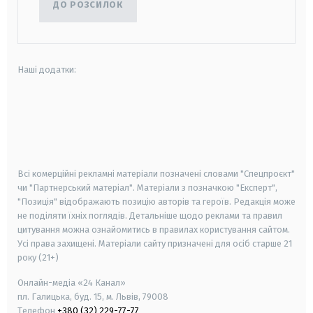
ДО РОЗСИЛОК
Наші додатки:
android
apple
smart tv
samsung smart tv
Всі комерційні рекламні матеріали позначені словами "Спецпроєкт"
чи "Партнерський матеріал". Матеріали з позначкою "Експерт",
"Позиція" відображають позицію авторів та героїв. Редакція може
не поділяти їхніх поглядів. Детальніше щодо реклами та правил
цитування можна ознайомитись в правилах користування сайтом.
Усі права захищені.
Матеріали сайту призначені для осіб старше
21
року (21+)
Онлайн-медіа «24 Канал»
пл. Галицька, буд. 15, м. Львів, 79008
Телефон
+380 (32) 229-77-77