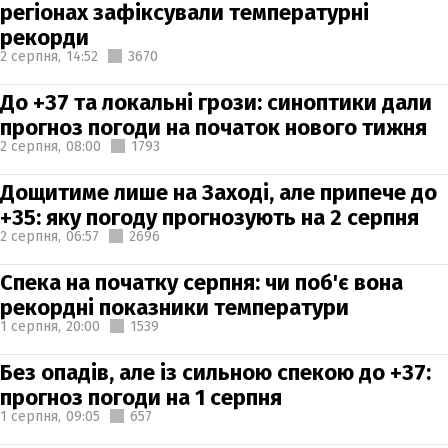
регіонах зафіксували температурні
рекорди
2 серпня,
14:52
3670
До +37 та локальні грози: синоптики дали
прогноз погоди на початок нового тижня
2 серпня,
08:00
1793
Дощитиме лише на Заході, але припече до
+35: яку погоду прогнозують на 2 серпня
2 серпня,
06:57
2696
Спека на початку серпня: чи поб'є вона
рекордні показники температури
1 серпня,
20:00
1539
Без опадів, але із сильною спекою до +37:
прогноз погоди на 1 серпня
1 серпня,
09:05
657