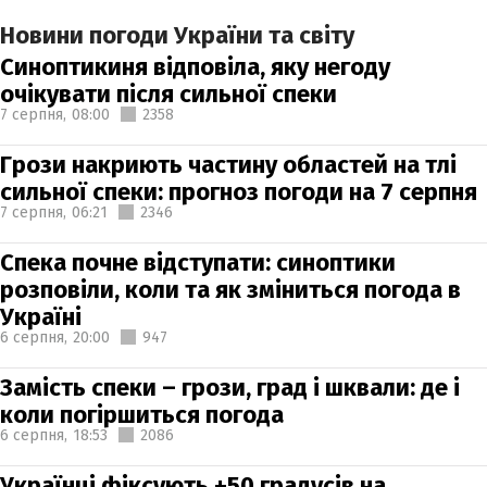
Новини погоди України та світу
Синоптикиня відповіла, яку негоду
очікувати після сильної спеки
7 серпня,
08:00
2358
Грози накриють частину областей на тлі
сильної спеки: прогноз погоди на 7 серпня
7 серпня,
06:21
2346
Спека почне відступати: синоптики
розповіли, коли та як зміниться погода в
Україні
6 серпня,
20:00
947
Замість спеки – грози, град і шквали: де і
коли погіршиться погода
6 серпня,
18:53
2086
Українці фіксують +50 градусів на