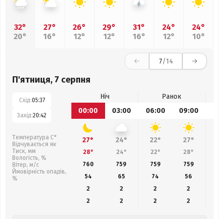
32°
27°
26°
29°
31°
24°
24°
20°
16°
12°
12°
16°
12°
10°
7
/14
П'ятниця, 7 серпня
Ніч
Ранок
Схід:
05:37
00:00
03:00
06:00
09:00
1
Захід:
20:42
Температура С°
27°
24°
22°
27°
Відчувається як
Тиск, мм
28°
24°
22°
28°
Вологість, %
760
759
759
759
Вітер, м/с
Ймовірність опадів,
54
65
74
56
%
2
2
2
2
2
2
2
2