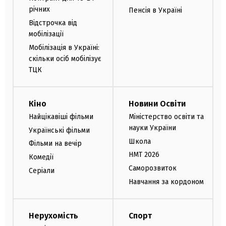
річних
Пенсія в Україні
Відстрочка від
мобілізації
Мобілізація в Україні:
скільки осіб мобілізує
ТЦК
Кіно
Новини Освіти
Найцікавіші фільми
Міністерство освіти та
науки України
Українські фільми
Школа
Фільми на вечір
НМТ 2026
Комедії
Саморозвиток
Серіали
Навчання за кордоном
Нерухомість
Спорт