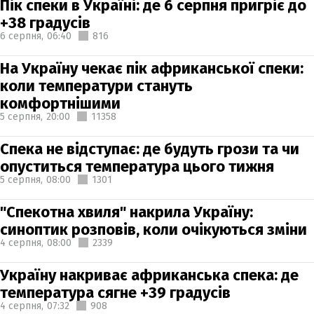
Пік спеки в Україні: де 6 серпня пригріє до
+38 градусів
6 серпня,
06:40
816
На Україну чекає пік африканської спеки:
коли температури стануть
комфортнішими
5 серпня,
20:00
11358
Спека не відступає: де будуть грози та чи
опуститься температура цього тижня
5 серпня,
08:00
1301
"Спекотна хвиля" накрила Україну:
синоптик розповів, коли очікуються зміни
4 серпня,
08:00
2339
Україну накриває африканська спека: де
температура сягне +39 градусів
4 серпня,
07:32
908