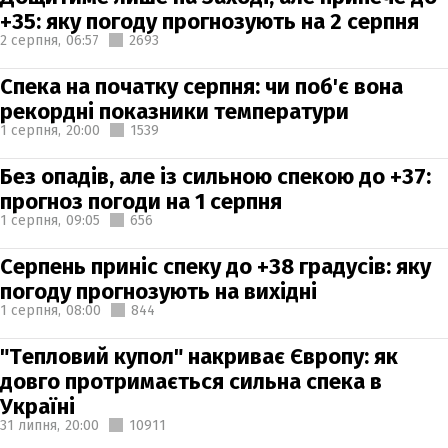
+35: яку погоду прогнозують на 2 серпня
2 серпня,
06:57
2693
Спека на початку серпня: чи поб'є вона
рекордні показники температури
1 серпня,
20:00
1539
Без опадів, але із сильною спекою до +37:
прогноз погоди на 1 серпня
1 серпня,
09:05
656
Серпень приніс спеку до +38 градусів: яку
погоду прогнозують на вихідні
1 серпня,
08:00
844
"Тепловий купол" накриває Європу: як
довго протримається сильна спека в
Україні
31 липня,
20:00
10911