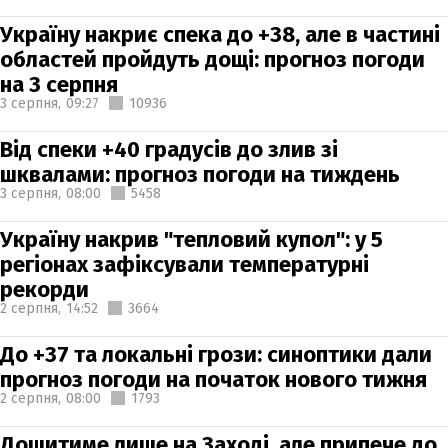
Україну накриє спека до +38, але в частині
областей пройдуть дощі: прогноз погоди
на 3 серпня
3 серпня,
09:27
10936
Від спеки +40 градусів до злив зі
шквалами: прогноз погоди на тиждень
3 серпня,
08:00
5458
Україну накрив "тепловий купол": у 5
регіонах зафіксували температурні
рекорди
2 серпня,
14:52
3664
До +37 та локальні грози: синоптики дали
прогноз погоди на початок нового тижня
2 серпня,
08:00
1793
Дощитиме лише на Заході, але припече до