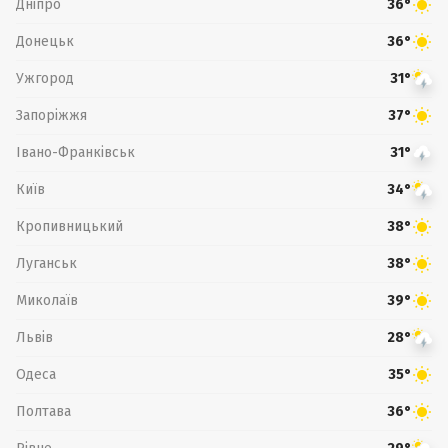
Дніпро
36°
Донецьк
36°
Ужгород
31°
Запоріжжя
37°
Івано-Франківськ
31°
Київ
34°
Кропивницький
38°
Луганськ
38°
Миколаїв
39°
Львів
28°
Одеса
35°
Полтава
36°