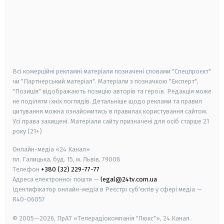
android
apple
smart tv
samsung smart tv
Всі комерційні рекламні матеріали позначені словами "Спецпроєкт"
чи "Партнерський матеріал". Матеріали з позначкою "Експерт",
"Позиція" відображають позицію авторів та героїв. Редакція може
не поділяти їхніх поглядів. Детальніше щодо реклами та правил
цитування можна ознайомитись в правилах користування сайтом.
Усі права захищені.
Матеріали сайту призначені для осіб старше
21
року (21+)
Онлайн-медіа «24 Канал»
пл. Галицька, буд. 15, м. Львів, 79008
Телефон
+380 (32) 229-77-77
Адреса електронної пошти —
legal@24tv.com.ua
Ідентифікатор онлайн-медіа в Реєстрі суб'єктів у сфері медіа —
R40-06057
© 2005—2026,
ПрАТ «Телерадіокомпанія "Люкс"», 24 Канал.