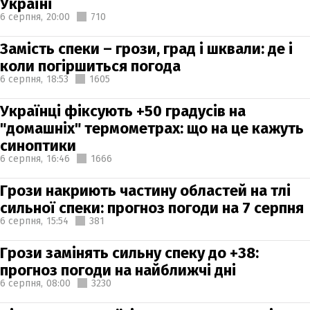
Україні
6 серпня,
20:00
710
Замість спеки – грози, град і шквали: де і
коли погіршиться погода
6 серпня,
18:53
1605
Українці фіксують +50 градусів на
"домашніх" термометрах: що на це кажуть
синоптики
6 серпня,
16:46
1666
Грози накриють частину областей на тлі
сильної спеки: прогноз погоди на 7 серпня
6 серпня,
15:54
381
Грози замінять сильну спеку до +38:
прогноз погоди на найближчі дні
6 серпня,
08:00
3230