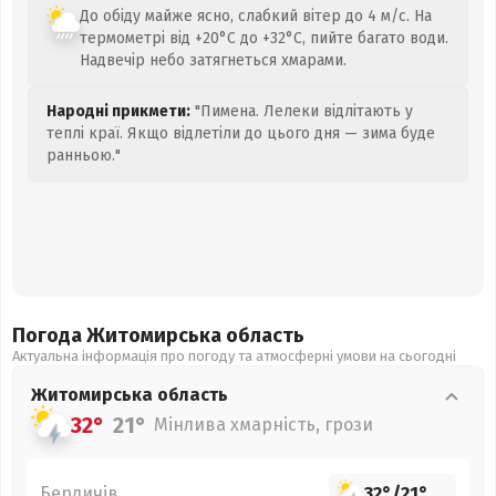
До обіду майже ясно, слабкий вітер до 4 м/с. На
термометрі від +20°C до +32°C, пийте багато води.
Надвечір небо затягнеться хмарами.
Народні прикмети:
"Пимена. Лелеки відлітають у
теплі краї. Якщо відлетіли до цього дня — зима буде
ранньою."
Погода Житомирська
область
Актуальна інформація про погоду та атмосферні умови на сьогодні
Житомирська
область
32°
21°
Мінлива хмарність, грози
Бердичів
32°
/
21°