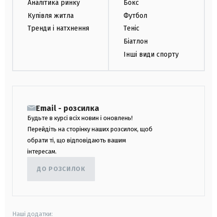
Аналітика ринку
Бокс
Купівля житла
Футбол
Тренди і натхнення
Теніс
Біатлон
Інші види спорту
Email - розсилка
Будьте в курсі всіх новин і оновлень!
Перейдіть на сторінку наших розсилок, щоб
обрати ті, що відповідають вашим
інтересам.
ДО РОЗСИЛОК
Наші додатки: