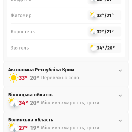
Житомир
33°
/
21°
Коростень
32°
/
21°
Звягель
34°
/
20°
Автономна Республіка Крим
33°
20°
Переважно ясно
Вінницька
область
34°
20°
Мінлива хмарність, грози
Волинська
область
27°
19°
Мінлива хмарність, грози