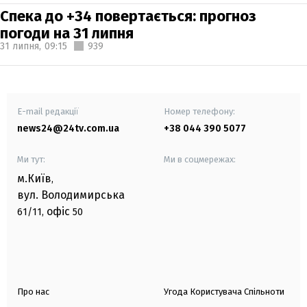
Спека до +34 повертається: прогноз
погоди на 31 липня
31 липня,
09:15
939
E-mail редакції
Номер телефону:
news24@24tv.com.ua
+38 044 390 5077
Ми тут:
Ми в соцмережах:
м.Київ
,
вул. Володимирська
офіс
61/11,
50
Про нас
Угода Користувача Спільноти