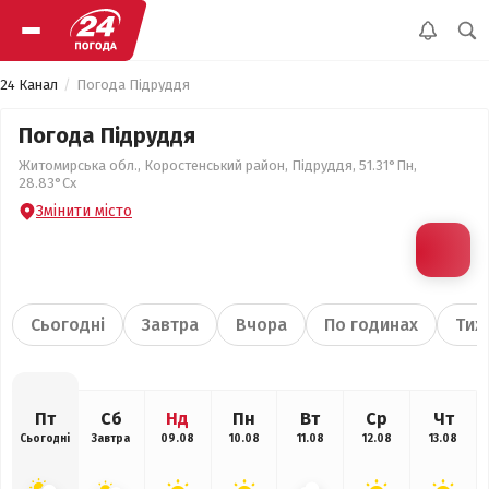
24 Канал
Погода Підруддя
Погода Підруддя
Житомирська обл., Коростенський район, Підруддя, 51.31°Пн,
28.83°Сх
Змінити місто
Сьогодні
Завтра
Вчора
По годинах
Тиж
Пт
Сб
Нд
Пн
Вт
Ср
Чт
Сьогодні
Завтра
09.08
10.08
11.08
12.08
13.08