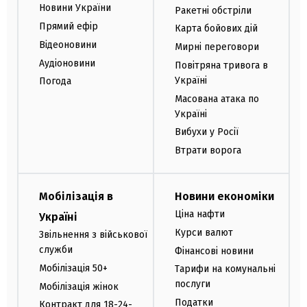
Новини України
Ракетні обстріли
Прямий ефір
Карта бойових дій
Відеоновини
Мирні переговори
Аудіоновини
Повітряна тривога в
Україні
Погода
Масована атака по
Україні
Вибухи у Росії
Втрати ворога
Мобілізація в
Новини економіки
Ціна нафти
Україні
Курси валют
Звільнення з військової
служби
Фінансові новини
Мобілізація 50+
Тарифи на комунальні
послуги
Мобілізація жінок
Податки
Контракт для 18-24-