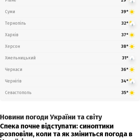
Рівне
29°
Суми
39°
Тернопіль
32°
Харків
37°
Херсон
38°
Хмельницький
31°
Черкаси
36°
Чернігів
34°
Севастополь
35°
Новини погоди України та світу
Спека почне відступати: синоптики
розповіли, коли та як зміниться погода в