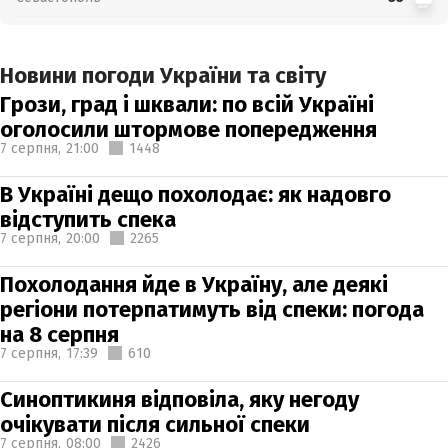
Новини погоди України та світу
Грози, град і шквали: по всій Україні
оголосили штормове попередження
7 серпня,
21:00
1448
В Україні дещо похолодає: як надовго
відступить спека
7 серпня,
20:00
2265
Похолодання йде в Україну, але деякі
регіони потерпатимуть від спеки: погода
на 8 серпня
7 серпня,
17:39
610
Синоптикиня відповіла, яку негоду
очікувати після сильної спеки
7 серпня,
08:00
2426