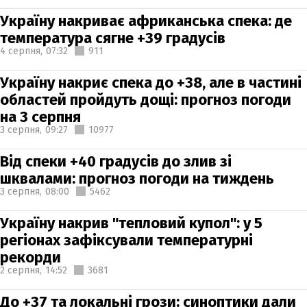
Україну накриває африканська спека: де
температура сягне +39 градусів
4 серпня,
07:32
911
Україну накриє спека до +38, але в частині
областей пройдуть дощі: прогноз погоди
на 3 серпня
3 серпня,
09:27
10977
Від спеки +40 градусів до злив зі
шквалами: прогноз погоди на тиждень
3 серпня,
08:00
5462
Україну накрив "тепловий купол": у 5
регіонах зафіксували температурні
рекорди
2 серпня,
14:52
3681
До +37 та локальні грози: синоптики дали