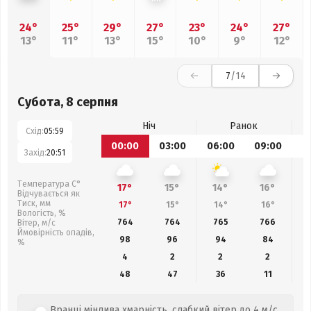
24°
25°
29°
27°
23°
24°
27°
13°
11°
13°
15°
10°
9°
12°
7
/14
Субота, 8 серпня
Ніч
Ранок
Схід:
05:59
00:00
03:00
06:00
09:00
1
Захід:
20:51
Температура С°
17°
15°
14°
16°
Відчувається як
Тиск, мм
17°
15°
14°
16°
Вологість, %
764
764
765
766
Вітер, м/с
Ймовірність опадів,
98
96
94
84
%
4
2
2
2
48
47
36
11
Вранці мінлива хмарність, слабкий вітер до 4 м/с.