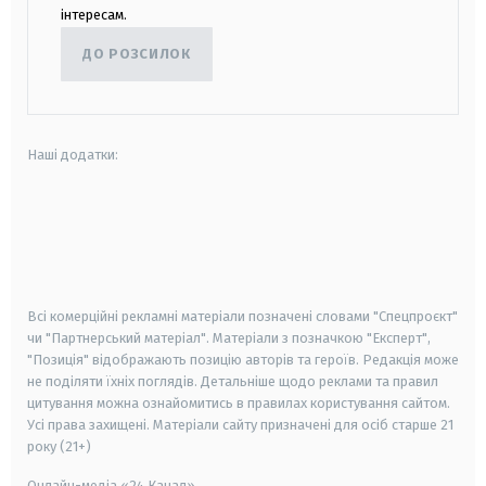
інтересам.
ДО РОЗСИЛОК
Наші додатки:
android
apple
smart tv
samsung smart tv
Всі комерційні рекламні матеріали позначені словами "Спецпроєкт"
чи "Партнерський матеріал". Матеріали з позначкою "Експерт",
"Позиція" відображають позицію авторів та героїв. Редакція може
не поділяти їхніх поглядів. Детальніше щодо реклами та правил
цитування можна ознайомитись в правилах користування сайтом.
Усі права захищені.
Матеріали сайту призначені для осіб старше
21
року (21+)
Онлайн-медіа «24 Канал»