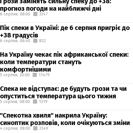
Грози замінять сильну спеку до +38:
прогноз погоди на найближчі дні
6 серпня,
08:00
3347
Пік спеки в Україні: де 6 серпня пригріє до
+38 градусів
6 серпня,
06:40
832
На Україну чекає пік африканської спеки:
коли температури стануть
комфортнішими
5 серпня,
20:00
11479
Спека не відступає: де будуть грози та чи
опуститься температура цього тижня
5 серпня,
08:00
1319
"Спекотна хвиля" накрила Україну:
синоптик розповів, коли очікуються зміни
4 серпня,
08:00
2349