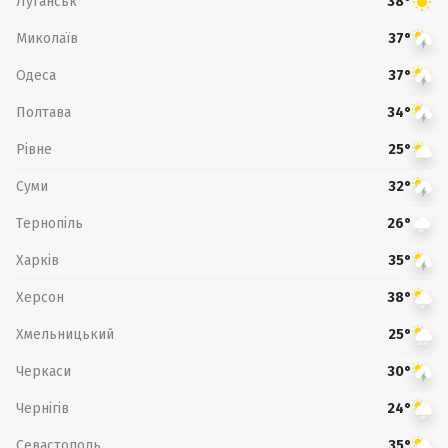
Луганськ
38°
Миколаїв
37°
Одеса
37°
Полтава
34°
Рівне
25°
Суми
32°
Тернопіль
26°
Харків
35°
Херсон
38°
Хмельницький
25°
Черкаси
30°
Чернігів
24°
Севастополь
35°