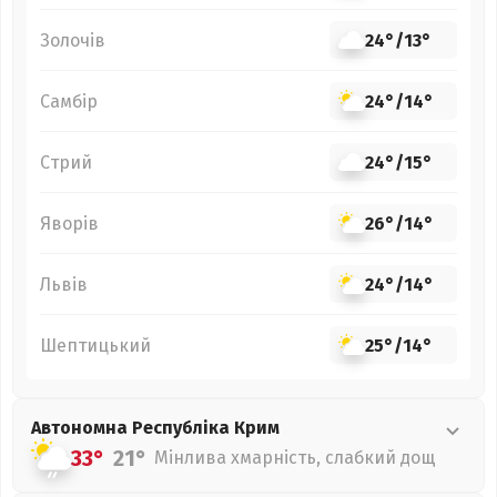
Золочів
24°
/
13°
Самбір
24°
/
14°
Стрий
24°
/
15°
Яворів
26°
/
14°
Львів
24°
/
14°
Шептицький
25°
/
14°
Автономна Республіка Крим
33°
21°
Мінлива хмарність, слабкий дощ