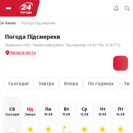
24 Канал
Погода Підсмереки
Погода Підсмереки
Львівська обл., Львівський район, Підсмереки, 49.64°Пн, 24.83°Сх
Змінити місто
Сьогодні
Завтра
Вчора
По годинах
Тиж
Сб
Нд
Пн
Вт
Ср
Чт
Пт
Сьогодні
Завтра
10.08
11.08
12.08
13.08
14.08