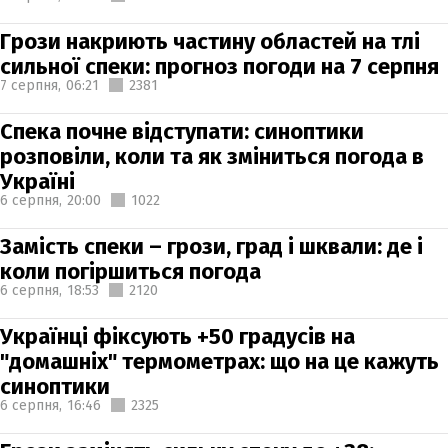
Грози накриють частину областей на тлі
сильної спеки: прогноз погоди на 7 серпня
7 серпня,
06:21
2381
Спека почне відступати: синоптики
розповіли, коли та як зміниться погода в
Україні
6 серпня,
20:00
1022
Замість спеки – грози, град і шквали: де і
коли погіршиться погода
6 серпня,
18:53
2120
Українці фіксують +50 градусів на
"домашніх" термометрах: що на це кажуть
синоптики
6 серпня,
16:46
2325