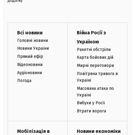
додатку
Всі новини
Війна Росії з
Головні новини
Україною
Новини України
Ракетні обстріли
Прямий ефір
Карта бойових дій
Відеоновини
Мирні переговори
Аудіоновини
Повітряна тривога в
Україні
Погода
Масована атака по
Україні
Вибухи у Росії
Втрати ворога
Мобілізація в
Новини економіки