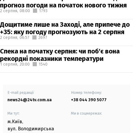
прогноз погоди на початок нового тижня
2 серпня,
08:00
1793
Дощитиме лише на Заході, але припече до
+35: яку погоду прогнозують на 2 серпня
2 серпня,
06:57
2697
Спека на початку серпня: чи поб'є вона
рекордні показники температури
1 серпня,
20:00
1540
E-mail редакції
Номер телефону:
news24@24tv.com.ua
+38 044 390 5077
Ми тут:
Ми в соцмережах:
м.Київ
,
вул. Володимирська