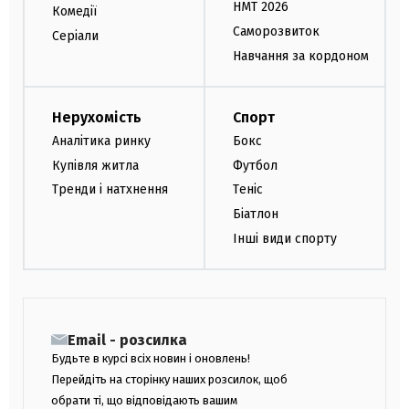
НМТ 2026
Комедії
Саморозвиток
Серіали
Навчання за кордоном
Нерухомість
Спорт
Аналітика ринку
Бокс
Купівля житла
Футбол
Тренди і натхнення
Теніс
Біатлон
Інші види спорту
Email - розсилка
Будьте в курсі всіх новин і оновлень!
Перейдіть на сторінку наших розсилок, щоб
обрати ті, що відповідають вашим