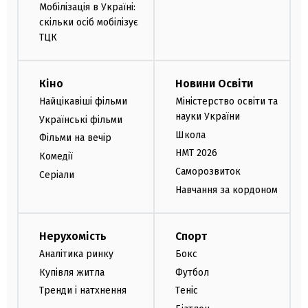
Мобілізація в Україні:
скільки осіб мобілізує
ТЦК
Кіно
Новини Освіти
Найцікавіші фільми
Міністерство освіти та
науки України
Українські фільми
Школа
Фільми на вечір
НМТ 2026
Комедії
Саморозвиток
Серіали
Навчання за кордоном
Нерухомість
Спорт
Аналітика ринку
Бокс
Купівля житла
Футбол
Тренди і натхнення
Теніс