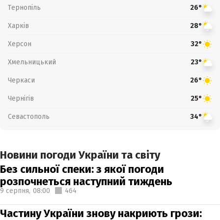
Тернопіль
26°
Харків
28°
Херсон
32°
Хмельницький
23°
Черкаси
26°
Чернігів
25°
Севастополь
34°
Новини погоди України та світу
Без сильної спеки: з якої погоди
розпочнеться наступний тиждень
9 серпня,
08:00
464
Частину України знову накриють грози: