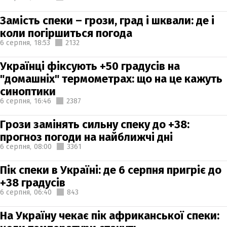
Замість спеки – грози, град і шквали: де і
коли погіршиться погода
6 серпня,
18:53
2132
Українці фіксують +50 градусів на
"домашніх" термометрах: що на це кажуть
синоптики
6 серпня,
16:46
2387
Грози замінять сильну спеку до +38:
прогноз погоди на найближчі дні
6 серпня,
08:00
3361
Пік спеки в Україні: де 6 серпня пригріє до
+38 градусів
6 серпня,
06:40
843
На Україну чекає пік африканської спеки: