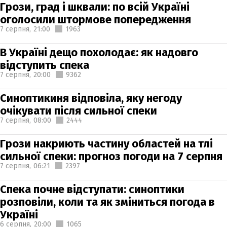
Грози, град і шквали: по всій Україні
оголосили штормове попередження
7 серпня,
21:00
1963
В Україні дещо похолодає: як надовго
відступить спека
7 серпня,
20:00
9362
Синоптикиня відповіла, яку негоду
очікувати після сильної спеки
7 серпня,
08:00
2444
Грози накриють частину областей на тлі
сильної спеки: прогноз погоди на 7 серпня
7 серпня,
06:21
2397
Спека почне відступати: синоптики
розповіли, коли та як зміниться погода в
Україні
6 серпня,
20:00
1065