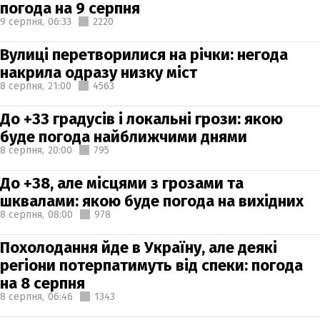
погода на 9 серпня
9 серпня,
06:33
2220
Вулиці перетворилися на річки: негода
накрила одразу низку міст
8 серпня,
21:00
4563
До +33 градусів і локальні грози: якою
буде погода найближчими днями
8 серпня,
20:00
795
До +38, але місцями з грозами та
шквалами: якою буде погода на вихідних
8 серпня,
08:00
978
Похолодання йде в Україну, але деякі
регіони потерпатимуть від спеки: погода
на 8 серпня
8 серпня,
06:46
1343