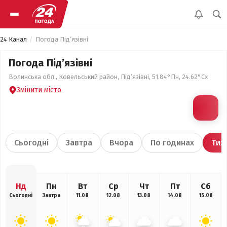
24 Канал
Погода Під’язівні
Погода Під’язівні
Волинська обл., Ковельський район, Під’язівні, 51.84°Пн, 24.62°Сх
Змінити місто
Сьогодні
Завтра
Вчора
По годинах
Тиж
Нд
Пн
Вт
Ср
Чт
Пт
Сб
Сьогодні
Завтра
11.08
12.08
13.08
14.08
15.08