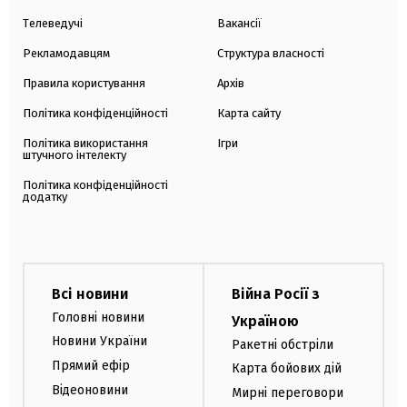
Телеведучі
Вакансії
Рекламодавцям
Структура власності
Правила користування
Архів
Політика конфіденційності
Карта сайту
Політика використання
Ігри
штучного інтелекту
Політика конфіденційності
додатку
Всі новини
Війна Росії з
Головні новини
Україною
Новини України
Ракетні обстріли
Прямий ефір
Карта бойових дій
Відеоновини
Мирні переговори