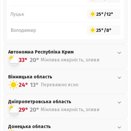
Луцьк
25°
/
12°
Володимир
25°
/
8°
Автономна Республіка Крим
33°
20°
Мінлива хмарність, зливи
Вінницька
область
24°
13°
Переважно ясно
Дніпропетровська
область
29°
20°
Мінлива хмарність, зливи
Донецька
область