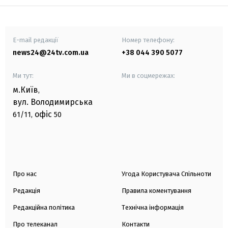
E-mail редакції
Номер телефону:
news24@24tv.com.ua
+38 044 390 5077
Ми тут:
Ми в соцмережах:
м.Київ
,
вул. Володимирська
офіс
61/11,
50
Про нас
Угода Користувача Спільноти
Редакція
Правила коментування
Редакційна політика
Технічна інформація
Про телеканал
Контакти