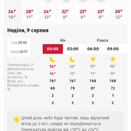
24°
28°
24°
22°
23°
23°
30°
10°
11°
13°
9°
9°
8°
12°
Неділя, 9 серпня
Ніч
Ранок
Схід:
05:56
00:00
03:00
06:00
09:00
1
Захід:
20:57
Температура С°
14°
12°
11°
15°
Відчувається як
Тиск, мм
14°
12°
11°
15°
Вологість, %
767
767
768
768
Вітер, м/с
Ймовірність опадів,
68
79
87
73
%
2
2
2
1
2
2
2
2
Цілий день небо буде чистим, ледь відчутний
вітер до 2 м/с, опадів не передбачається.
Температура повітря від +10°C до +24°C.