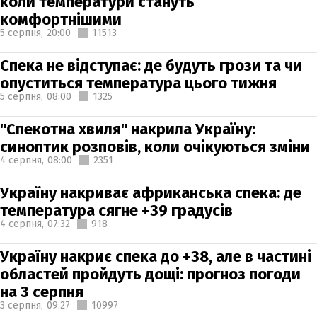
коли температури стануть
комфортнішими
5 серпня,
20:00
11513
Спека не відступає: де будуть грози та чи
опуститься температура цього тижня
5 серпня,
08:00
1325
"Спекотна хвиля" накрила Україну:
синоптик розповів, коли очікуються зміни
4 серпня,
08:00
2351
Україну накриває африканська спека: де
температура сягне +39 градусів
4 серпня,
07:32
918
Україну накриє спека до +38, але в частині
областей пройдуть дощі: прогноз погоди
на 3 серпня
3 серпня,
09:27
10997