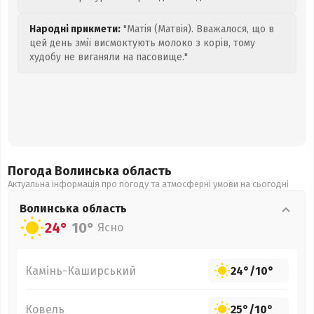
Народні прикмети:
"Матія (Матвія). Вважалося, що в
цей день змії висмоктують молоко з корів, тому
худобу не виганяли на пасовище."
Погода Волинська
область
Актуальна інформація про погоду та атмосферні умови на сьогодні
Волинська
область
24°
10°
Ясно
Камінь-Каширський
24°
/
10°
Ковель
25°
/
10°