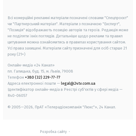
smart tv
samsung smart tv
Всі комерційні рекламні матеріали позначені словами "Спецпроєкт"
чи "Партнерський матеріал". Матеріали з позначкою "Експерт",
"Позиція" відображають позицію авторів та героїв. Редакція може
не поділяти їхніх поглядів. Детальніше щодо реклами та правил
цитування можна ознайомитись в правилах користування сайтом.
Усі права захищені.
Матеріали сайту призначені для осіб старше
21
року (21+)
Онлайн-медіа «24 Канал»
пл. Галицька, буд. 15, м. Львів, 79008
Телефон
+380 (32) 229-77-77
Адреса електронної пошти —
legal@24tv.com.ua
Ідентифікатор онлайн-медіа в Реєстрі суб'єктів у сфері медіа —
R40-06057
© 2005—2026,
ПрАТ «Телерадіокомпанія "Люкс"», 24 Канал.
Розробка сайту
-