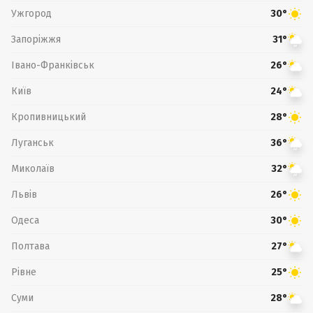
Ужгород
30°
Запоріжжя
31°
Івано-Франківськ
26°
Київ
24°
Кропивницький
28°
Луганськ
36°
Миколаїв
32°
Львів
26°
Одеса
30°
Полтава
27°
Рівне
25°
Суми
28°