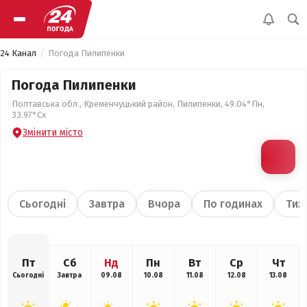
24 Канал
Погода Пилипенки
Погода Пилипенки
Полтавська обл., Кременчуцький район, Пилипенки, 49.04°Пн,
33.97°Сх
Змінити місто
Сьогодні
Завтра
Вчора
По годинах
Тиж
Пт
Сб
Нд
Пн
Вт
Ср
Чт
Сьогодні
Завтра
09.08
10.08
11.08
12.08
13.08