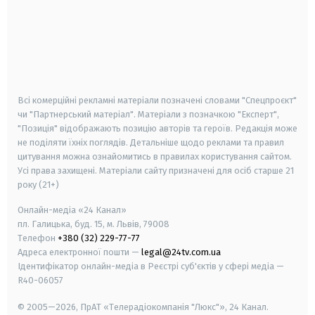
android
apple
smart tv
samsung smart tv
Всі комерційні рекламні матеріали позначені словами "Спецпроєкт"
чи "Партнерський матеріал". Матеріали з позначкою "Експерт",
"Позиція" відображають позицію авторів та героїв. Редакція може
не поділяти їхніх поглядів. Детальніше щодо реклами та правил
цитування можна ознайомитись в правилах користування сайтом.
Усі права захищені.
Матеріали сайту призначені для осіб старше
21
року (21+)
Онлайн-медіа «24 Канал»
пл. Галицька, буд. 15, м. Львів, 79008
Телефон
+380 (32) 229-77-77
Адреса електронної пошти —
legal@24tv.com.ua
Ідентифікатор онлайн-медіа в Реєстрі суб'єктів у сфері медіа —
R40-06057
© 2005—2026,
ПрАТ «Телерадіокомпанія "Люкс"», 24 Канал.