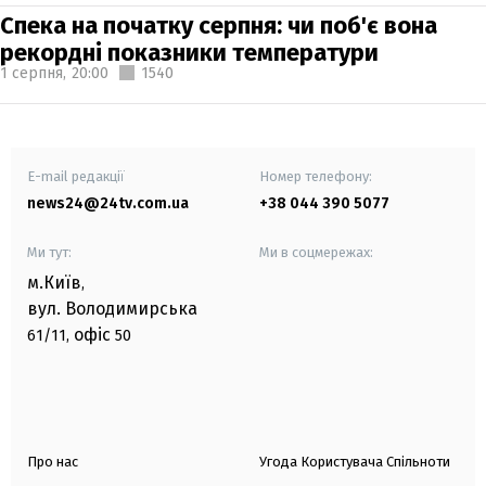
Спека на початку серпня: чи поб'є вона
рекордні показники температури
1 серпня,
20:00
1540
E-mail редакції
Номер телефону:
news24@24tv.com.ua
+38 044 390 5077
Ми тут:
Ми в соцмережах:
м.Київ
,
вул. Володимирська
офіс
61/11,
50
Про нас
Угода Користувача Спільноти