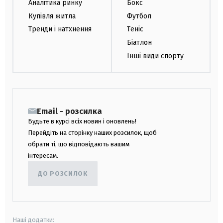
Аналітика ринку
Бокс
Купівля житла
Футбол
Тренди і натхнення
Теніс
Біатлон
Інші види спорту
Email - розсилка
Будьте в курсі всіх новин і оновлень!
Перейдіть на сторінку наших розсилок, щоб
обрати ті, що відповідають вашим
інтересам.
ДО РОЗСИЛОК
Наші додатки: