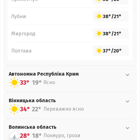
Лубни
38°
/
21°
Миргород
38°
/
21°
Полтава
37°
/
20°
Автономна Республіка Крим
33°
19°
Ясно
Вінницька
область
34°
22°
Переважно ясно
Волинська
область
28°
18°
Похмуро, грози