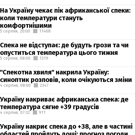
На Україну чекає пік африканської спеки:
коли температури стануть
комфортнішими
5 серпня,
20:00
11468
Спека не відступає: де будуть грози та чи
опуститься температура цього тижня
5 серпня,
08:00
1319
"Спекотна хвиля" накрила Україну:
синоптик розповів, коли очікуються зміни
4 серпня,
08:00
2347
Україну накриває африканська спека: де
температура сягне +39 градусів
4 серпня,
07:32
911
Україну накриє спека до +38, але в частині
областей пройдуть дощі: прогноз погоди