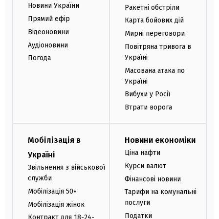
Новини України
Ракетні обстріли
Прямий ефір
Карта бойових дій
Відеоновини
Мирні переговори
Аудіоновини
Повітряна тривога в
Україні
Погода
Масована атака по
Україні
Вибухи у Росії
Втрати ворога
Мобілізація в
Новини економіки
Ціна нафти
Україні
Курси валют
Звільнення з військової
служби
Фінансові новини
Мобілізація 50+
Тарифи на комунальні
послуги
Мобілізація жінок
Податки
Контракт для 18-24-