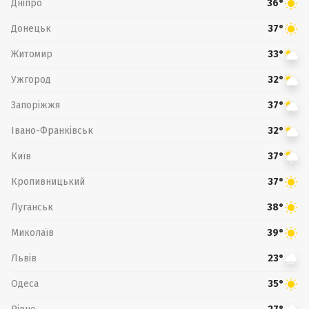
Дніпро
36°
Донецьк
37°
Житомир
33°
Ужгород
32°
Запоріжжя
37°
Івано-Франківськ
32°
Київ
37°
Кропивницький
37°
Луганськ
38°
Миколаїв
39°
Львів
23°
Одеса
35°