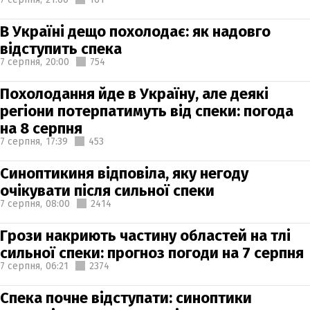
В Україні дещо похолодає: як надовго
відступить спека
7 серпня,
20:00
754
Похолодання йде в Україну, але деякі
регіони потерпатимуть від спеки: погода
на 8 серпня
7 серпня,
17:39
453
Синоптикиня відповіла, яку негоду
очікувати після сильної спеки
7 серпня,
08:00
2414
Грози накриють частину областей на тлі
сильної спеки: прогноз погоди на 7 серпня
7 серпня,
06:21
2374
Спека почне відступати: синоптики