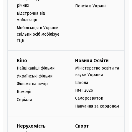
річних
Пенсія в Україні
Відстрочка від
мобілізації
Мобілізація в Україні:
скільки осіб мобілізує
ТЦК
Кіно
Новини Освіти
Найцікавіші фільми
Міністерство освіти та
науки України
Українські фільми
Школа
Фільми на вечір
НМТ 2026
Комедії
Саморозвиток
Серіали
Навчання за кордоном
Нерухомість
Спорт