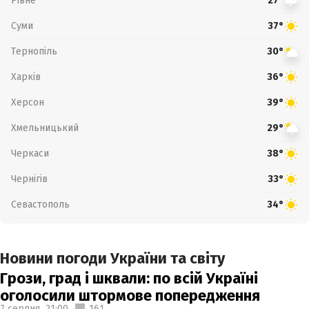
Рівне
27°
Суми
37°
Тернопіль
30°
Харків
36°
Херсон
39°
Хмельницький
29°
Черкаси
38°
Чернігів
33°
Севастополь
34°
Новини погоди України та світу
Грози, град і шквали: по всій Україні
оголосили штормове попередження
7 серпня,
21:00
161