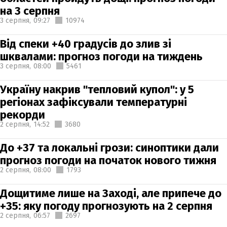
на 3 серпня
3 серпня,
09:27
10974
Від спеки +40 градусів до злив зі
шквалами: прогноз погоди на тиждень
3 серпня,
08:00
5461
Україну накрив "тепловий купол": у 5
регіонах зафіксували температурні
рекорди
2 серпня,
14:52
3680
До +37 та локальні грози: синоптики дали
прогноз погоди на початок нового тижня
2 серпня,
08:00
1793
Дощитиме лише на Заході, але припече до
+35: яку погоду прогнозують на 2 серпня
2 серпня,
06:57
2697