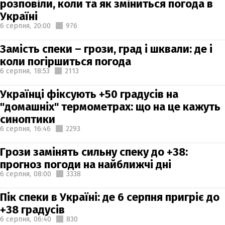
розповіли, коли та як зміниться погода в
Україні
6 серпня,
20:00
976
Замість спеки – грози, град і шквали: де і
коли погіршиться погода
6 серпня,
18:53
2113
Українці фіксують +50 градусів на
"домашніх" термометрах: що на це кажуть
синоптики
6 серпня,
16:46
2293
Грози замінять сильну спеку до +38:
прогноз погоди на найближчі дні
6 серпня,
08:00
3338
Пік спеки в Україні: де 6 серпня пригріє до
+38 градусів
6 серпня,
06:40
830