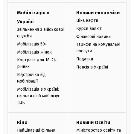
Мобілізація в
Новини економіки
Ціна нафти
Україні
Курси валют
Звільнення з військової
служби
Фінансові новини
Мобілізація 50+
Тарифи на комунальні
послуги
Мобілізація жінок
Податки
Контракт для 18-24-
річних
Пенсія в Україні
Відстрочка від
мобілізації
Мобілізація в Україні:
скільки осіб мобілізує
ТЦК
Кіно
Новини Освіти
Найцікавіші фільми
Міністерство освіти та