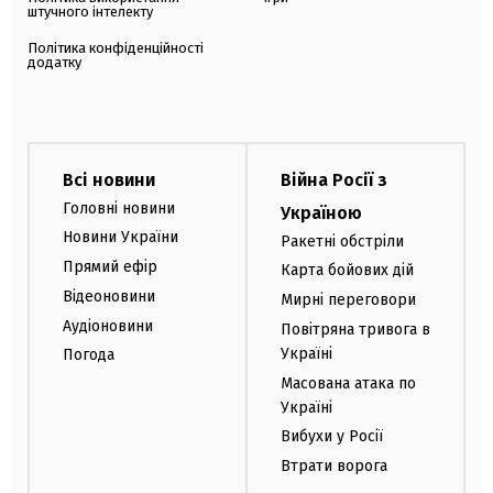
штучного інтелекту
Політика конфіденційності
додатку
Всі новини
Війна Росії з
Головні новини
Україною
Новини України
Ракетні обстріли
Прямий ефір
Карта бойових дій
Відеоновини
Мирні переговори
Аудіоновини
Повітряна тривога в
Україні
Погода
Масована атака по
Україні
Вибухи у Росії
Втрати ворога