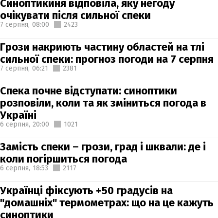
Синоптикиня відповіла, яку негоду
очікувати після сильної спеки
7 серпня,
08:00
2423
Грози накриють частину областей на тлі
сильної спеки: прогноз погоди на 7 серпня
7 серпня,
06:21
2381
Спека почне відступати: синоптики
розповіли, коли та як зміниться погода в
Україні
6 серпня,
20:00
1021
Замість спеки – грози, град і шквали: де і
коли погіршиться погода
6 серпня,
18:53
2117
Українці фіксують +50 градусів на
"домашніх" термометрах: що на це кажуть
синоптики