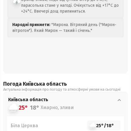
парасолька стане у нагоді. Очікується від +17°C до
+24°C. Ввечері дощ припиниться.
Народні прикмети:
"Мирона. Вітряний день ("Мирон-
вітрогон"). Який Мирон — такий і січень."
Погода Київська
область
Актуальна інформація про погоду та атмосферні умови на сьогодні
Київська
область
25°
18°
Хмарно, зливи
Біла Церква
25°
/
18°