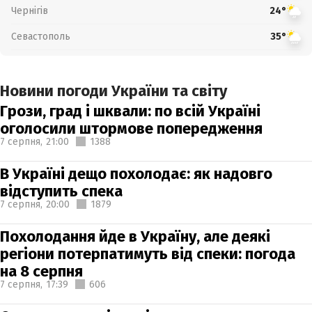
Чернігів
24°
Севастополь
35°
Новини погоди України та світу
Грози, град і шквали: по всій Україні
оголосили штормове попередження
7 серпня,
21:00
1388
В Україні дещо похолодає: як надовго
відступить спека
7 серпня,
20:00
1879
Похолодання йде в Україну, але деякі
регіони потерпатимуть від спеки: погода
на 8 серпня
7 серпня,
17:39
606