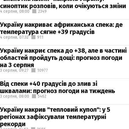
синоптик розповів, коли очікуються зміни
4 серпня,
08:00
2349
Україну накриває африканська спека: де
температура сягне +39 градусів
4 серпня,
07:32
911
Україну накриє спека до +38, але в частині
областей пройдуть дощі: прогноз погоди
на 3 серпня
3 серпня,
09:27
10977
Від спеки +40 градусів до злив зі
шквалами: прогноз погоди на тиждень
3 серпня,
08:00
5462
Україну накрив "тепловий купол": у 5
регіонах зафіксували температурні
рекорди