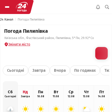
24 Канал
Погода Пилипівка
Погода Пилипівка
Київська обл., Фастівський район, Пилипівка, 5°Пн, 29.92°Сх
Змінити місто
Сьогодні
Завтра
Вчора
По годинах
Тиж
Сб
Нд
Пн
Вт
Ср
Чт
Пт
Сьогодні
Завтра
10.08
11.08
12.08
13.08
14.08