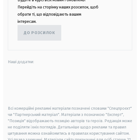
Перейдіть на сторінку наших розсилок, щоб
обрати ті, що відповідають вашим
інтересам.
ДО РОЗСИЛОК
Наші додатки:
android
apple
smart tv
samsung smart tv
Всі комерційні рекламні матеріали позначені словами "Спецпроєкт"
чи "Партнерський матеріал". Матеріали з позначкою "Експерт",
"Позиція" відображають позицію авторів та героїв. Редакція може
не поділяти їхніх поглядів. Детальніше щодо реклами та правил
цитування можна ознайомитись в правилах користування сайтом.
Усі права захищені.
Матеріали сайту призначені для осіб старше
21