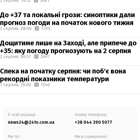
2 серпня,
14:52
3681
До +37 та локальні грози: синоптики дали
прогноз погоди на початок нового тижня
2 серпня,
08:00
1793
Дощитиме лише на Заході, але припече до
+35: яку погоду прогнозують на 2 серпня
2 серпня,
06:57
2697
Спека на початку серпня: чи поб'є вона
рекордні показники температури
1 серпня,
20:00
1540
E-mail редакції
Номер телефону:
news24@24tv.com.ua
+38 044 390 5077
Ми тут:
Ми в соцмережах: