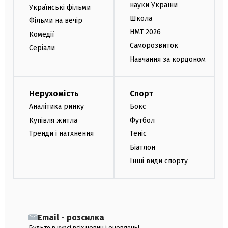
науки України
Українські фільми
Школа
Фільми на вечір
НМТ 2026
Комедії
Саморозвиток
Серіали
Навчання за кордоном
Нерухомість
Спорт
Аналітика ринку
Бокс
Купівля житла
Футбол
Тренди і натхнення
Теніс
Біатлон
Інші види спорту
Email - розсилка
Будьте в курсі всіх новин і оновлень!