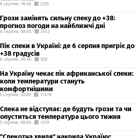
6 серпня,
16:46
2325
Грози замінять сильну спеку до +38:
прогноз погоди на найближчі дні
6 серпня,
08:00
3342
Пік спеки в Україні: де 6 серпня пригріє до
+38 градусів
6 серпня,
06:40
832
На Україну чекає пік африканської спеки:
коли температури стануть
комфортнішими
5 серпня,
20:00
11478
Спека не відступає: де будуть грози та чи
опуститься температура цього тижня
5 серпня,
08:00
1319
"Спекотна хвиля" накрила Україну: