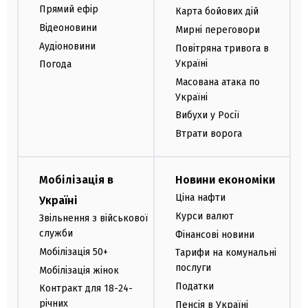
Прямий ефір
Карта бойових дій
Відеоновини
Мирні переговори
Аудіоновини
Повітряна тривога в
Україні
Погода
Масована атака по
Україні
Вибухи у Росії
Втрати ворога
Мобілізація в
Новини економіки
Ціна нафти
Україні
Курси валют
Звільнення з військової
служби
Фінансові новини
Мобілізація 50+
Тарифи на комунальні
послуги
Мобілізація жінок
Податки
Контракт для 18-24-
річних
Пенсія в Україні