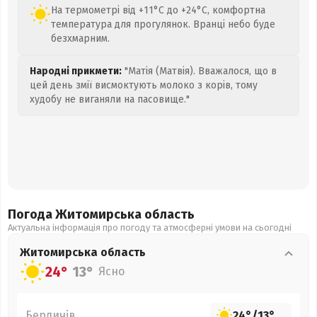
На термометрі від +11°C до +24°C, комфортна
температура для прогулянок. Вранці небо буде
безхмарним.
Народні прикмети:
"Матія (Матвія). Вважалося, що в
цей день змії висмоктують молоко з корів, тому
худобу не виганяли на пасовище."
Погода Житомирська
область
Актуальна інформація про погоду та атмосферні умови на сьогодні
Житомирська
область
24°
13°
Ясно
Бердичів
24°
/
13°