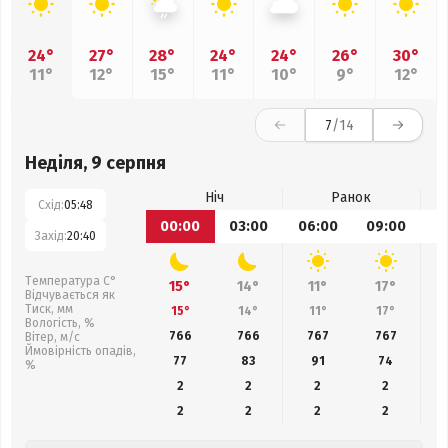
24°
27°
28°
24°
24°
26°
30°
11°
12°
15°
11°
10°
9°
12°
7
/14
Неділя, 9 серпня
Ніч
Ранок
Схід:
05:48
00:00
03:00
06:00
09:00
1
Захід:
20:40
Температура С°
15°
14°
11°
17°
Відчувається як
Тиск, мм
15°
14°
11°
17°
Вологість, %
766
766
767
767
Вітер, м/с
Ймовірність опадів,
77
83
91
74
%
2
2
2
2
2
2
2
2