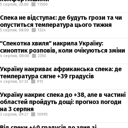
5 серпня,
20:00
11500
Спека не відступає: де будуть грози та чи
опуститься температура цього тижня
5 серпня,
08:00
1324
"Спекотна хвиля" накрила Україну:
синоптик розповів, коли очікуються зміни
4 серпня,
08:00
2350
Україну накриває африканська спека: де
температура сягне +39 градусів
4 серпня,
07:32
915
Україну накриє спека до +38, але в частині
областей пройдуть дощі: прогноз погоди
на 3 серпня
3 серпня,
09:27
10995
Від спеки +40 градусів до злив зі