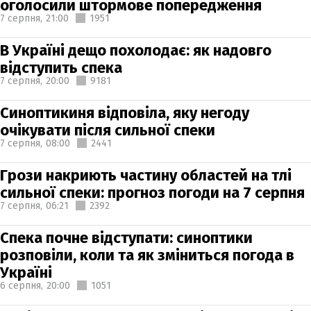
оголосили штормове попередження
7 серпня,
21:00
1951
В Україні дещо похолодає: як надовго
відступить спека
7 серпня,
20:00
9181
Синоптикиня відповіла, яку негоду
очікувати після сильної спеки
7 серпня,
08:00
2441
Грози накриють частину областей на тлі
сильної спеки: прогноз погоди на 7 серпня
7 серпня,
06:21
2392
Спека почне відступати: синоптики
розповіли, коли та як зміниться погода в
Україні
6 серпня,
20:00
1051