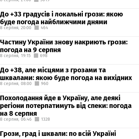
До +33 градусів і локальні грози: якою
буде погода найближчими днями
8 серпня,
20:00
464
Частину України знову накриють грози:
погода на 9 серпня
8 серпня,
19:15
698
До +38, але місцями з грозами та
шквалами: якою буде погода на вихідних
8 серпня,
08:00
960
Похолодання йде в Україну, але деякі
регіони потерпатимуть від спеки: погода
на 8 серпня
8 серпня,
06:46
1328
Грози, град і шквали: по всій Україні