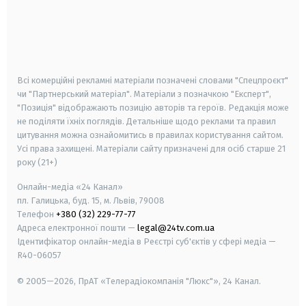
android
apple
smart tv
samsung smart tv
Всі комерційні рекламні матеріали позначені словами "Спецпроєкт"
чи "Партнерський матеріал". Матеріали з позначкою "Експерт",
"Позиція" відображають позицію авторів та героїв. Редакція може
не поділяти їхніх поглядів. Детальніше щодо реклами та правил
цитування можна ознайомитись в правилах користування сайтом.
Усі права захищені.
Матеріали сайту призначені для осіб старше
21
року (21+)
Онлайн-медіа «24 Канал»
пл. Галицька, буд. 15, м. Львів, 79008
Телефон
+380 (32) 229-77-77
Адреса електронної пошти —
legal@24tv.com.ua
Ідентифікатор онлайн-медіа в Реєстрі суб'єктів у сфері медіа —
R40-06057
© 2005—2026,
ПрАТ «Телерадіокомпанія "Люкс"», 24 Канал.