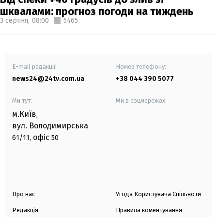
шквалами: прогноз погоди на тиждень
3 серпня,
08:00
5465
E-mail редакції
Номер телефону:
news24@24tv.com.ua
+38 044 390 5077
Ми тут:
Ми в соцмережах:
м.Київ
,
вул. Володимирська
офіс
61/11,
50
Про нас
Угода Користувача Спільноти
Редакція
Правила коментування