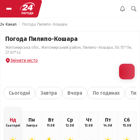
24 Канал
Погода Пилипо-Кошара
Погода Пилипо-Кошара
Житомирська обл., Житомирський район, Пилипо-Кошара, 50.15°Пн,
27.81°Сх
Змінити місто
Сьогодні
Завтра
Вчора
По годинах
Тиж
Нд
Пн
Вт
Ср
Чт
Пт
Сб
Сьогодні
Завтра
11.08
12.08
13.08
14.08
15.08