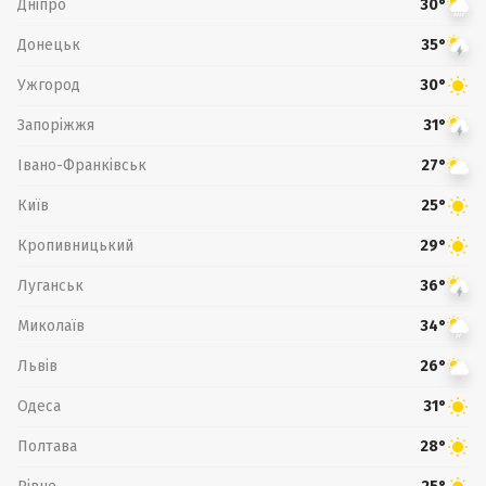
Дніпро
30°
Донецьк
35°
Ужгород
30°
Запоріжжя
31°
Івано-Франківськ
27°
Київ
25°
Кропивницький
29°
Луганськ
36°
Миколаїв
34°
Львів
26°
Одеса
31°
Полтава
28°