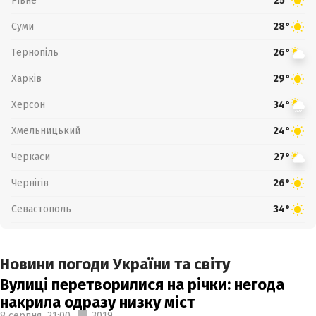
Рівне
25°
Суми
28°
Тернопіль
26°
Харків
29°
Херсон
34°
Хмельницький
24°
Черкаси
27°
Чернігів
26°
Севастополь
34°
Новини погоди України та світу
Вулиці перетворилися на річки: негода
накрила одразу низку міст
8 серпня,
21:00
3019