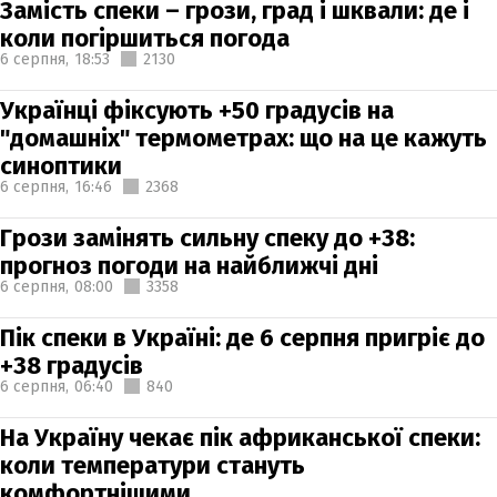
Замість спеки – грози, град і шквали: де і
коли погіршиться погода
6 серпня,
18:53
2130
Українці фіксують +50 градусів на
"домашніх" термометрах: що на це кажуть
синоптики
6 серпня,
16:46
2368
Грози замінять сильну спеку до +38:
прогноз погоди на найближчі дні
6 серпня,
08:00
3358
Пік спеки в Україні: де 6 серпня пригріє до
+38 градусів
6 серпня,
06:40
840
На Україну чекає пік африканської спеки:
коли температури стануть
комфортнішими