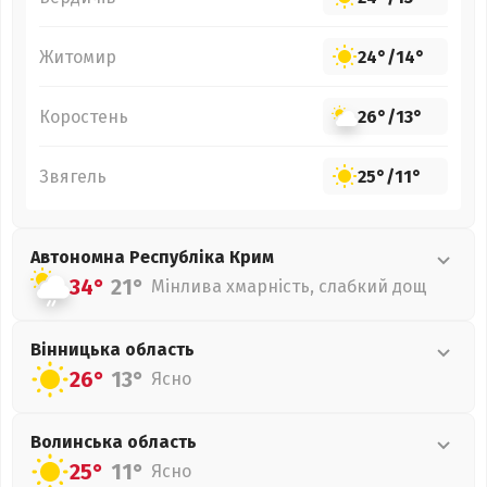
Житомир
24°
/
14°
Коростень
26°
/
13°
Звягель
25°
/
11°
Автономна Республіка Крим
34°
21°
Мінлива хмарність, слабкий дощ
Вінницька
область
26°
13°
Ясно
Волинська
область
25°
11°
Ясно