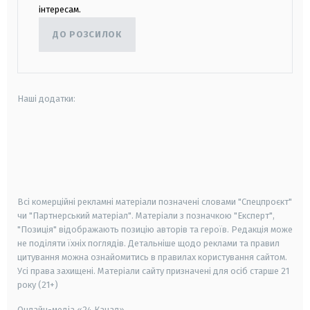
інтересам.
ДО РОЗСИЛОК
Наші додатки:
android
apple
smart tv
samsung smart tv
Всі комерційні рекламні матеріали позначені словами "Спецпроєкт"
чи "Партнерський матеріал". Матеріали з позначкою "Експерт",
"Позиція" відображають позицію авторів та героїв. Редакція може
не поділяти їхніх поглядів. Детальніше щодо реклами та правил
цитування можна ознайомитись в правилах користування сайтом.
Усі права захищені.
Матеріали сайту призначені для осіб старше
21
року (21+)
Онлайн-медіа «24 Канал»