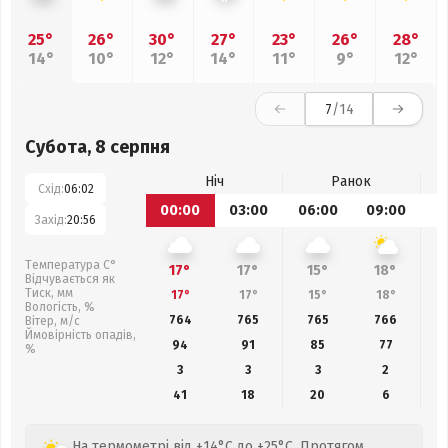
25°
26°
30°
27°
23°
26°
28°
14°
10°
12°
14°
11°
9°
12°
7
/14
Субота, 8 серпня
Ніч
Ранок
Схід:
06:02
00:00
03:00
06:00
09:00
1
Захід:
20:56
Температура С°
17°
17°
15°
18°
Відчувається як
Тиск, мм
17°
17°
15°
18°
Вологість, %
764
765
765
766
Вітер, м/с
Ймовірність опадів,
94
91
85
77
%
3
3
3
2
41
18
20
6
На термометрі від +14°C до +25°C. Протягом