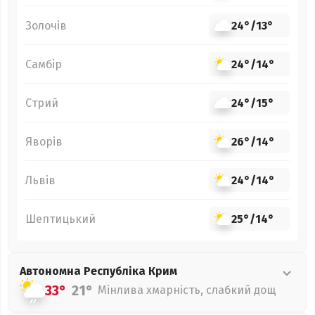
Золочів
24°
/
13°
Самбір
24°
/
14°
Стрий
24°
/
15°
Яворів
26°
/
14°
Львів
24°
/
14°
Шептицький
25°
/
14°
Автономна Республіка Крим
33°
21°
Мінлива хмарність, слабкий дощ