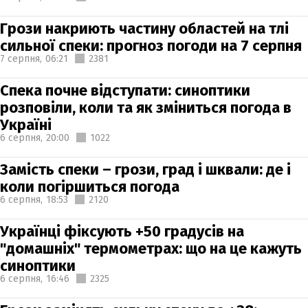
Грози накриють частину областей на тлі
сильної спеки: прогноз погоди на 7 серпня
7 серпня,
06:21
2381
Спека почне відступати: синоптики
розповіли, коли та як зміниться погода в
Україні
6 серпня,
20:00
1022
Замість спеки – грози, град і шквали: де і
коли погіршиться погода
6 серпня,
18:53
2120
Українці фіксують +50 градусів на
"домашніх" термометрах: що на це кажуть
синоптики
6 серпня,
16:46
2325