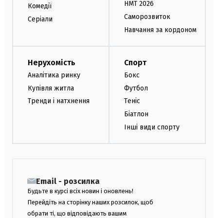
НМТ 2026
Комедії
Саморозвиток
Серіали
Навчання за кордоном
Нерухомість
Спорт
Аналітика ринку
Бокс
Купівля житла
Футбол
Тренди і натхнення
Теніс
Біатлон
Інші види спорту
Email - розсилка
Будьте в курсі всіх новин і оновлень!
Перейдіть на сторінку наших розсилок, щоб
обрати ті, що відповідають вашим