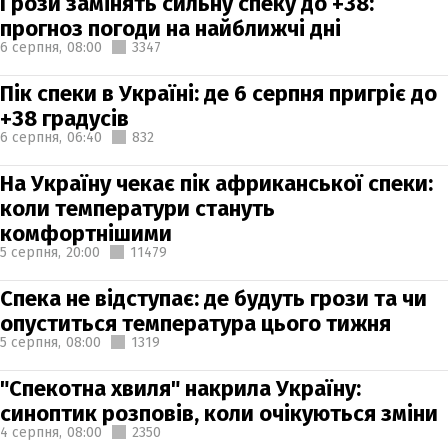
Грози замінять сильну спеку до +38:
прогноз погоди на найближчі дні
6 серпня,
08:00
3347
Пік спеки в Україні: де 6 серпня пригріє до
+38 градусів
6 серпня,
06:40
832
На Україну чекає пік африканської спеки:
коли температури стануть
комфортнішими
5 серпня,
20:00
11479
Спека не відступає: де будуть грози та чи
опуститься температура цього тижня
5 серпня,
08:00
1319
"Спекотна хвиля" накрила Україну:
синоптик розповів, коли очікуються зміни
4 серпня,
08:00
2350