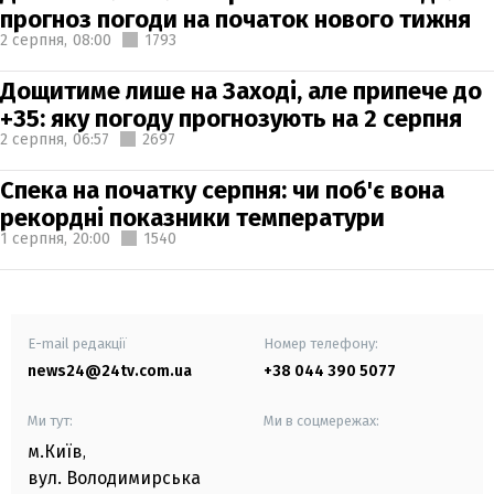
прогноз погоди на початок нового тижня
2 серпня,
08:00
1793
Дощитиме лише на Заході, але припече до
+35: яку погоду прогнозують на 2 серпня
2 серпня,
06:57
2697
Спека на початку серпня: чи поб'є вона
рекордні показники температури
1 серпня,
20:00
1540
E-mail редакції
Номер телефону:
news24@24tv.com.ua
+38 044 390 5077
Ми тут:
Ми в соцмережах:
м.Київ
,
вул. Володимирська