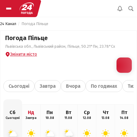
24 Канал
Погода Пільце
Погода Пільце
Львівська обл., Львівський район, Пільце, 50.21°Пн, 23.78°Сх
Змінити місто
Сьогодні
Завтра
Вчора
По годинах
Тиж
Сб
Нд
Пн
Вт
Ср
Чт
Пт
Сьогодні
Завтра
10.08
11.08
12.08
13.08
14.08