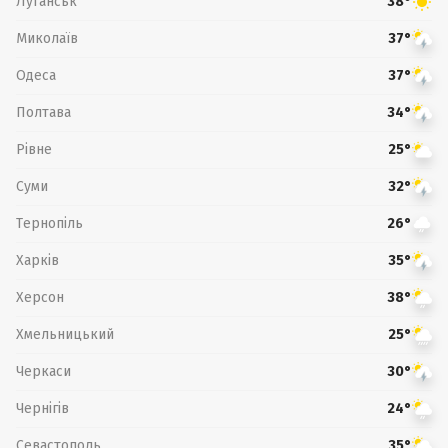
Луганськ
38°
Миколаїв
37°
Одеса
37°
Полтава
34°
Рівне
25°
Суми
32°
Тернопіль
26°
Харків
35°
Херсон
38°
Хмельницький
25°
Черкаси
30°
Чернігів
24°
Севастополь
35°