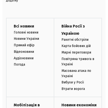
додатку
Всі новини
Війна Росії з
Головні новини
Україною
Новини України
Ракетні обстріли
Прямий ефір
Карта бойових дій
Відеоновини
Мирні переговори
Аудіоновини
Повітряна тривога в
Україні
Погода
Масована атака по
Україні
Вибухи у Росії
Втрати ворога
Мобілізація в
Новини економіки