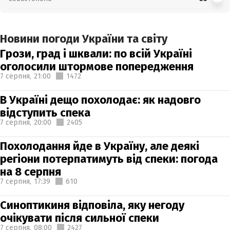
Новини погоди України та світу
Грози, град і шквали: по всій Україні
оголосили штормове попередження
7 серпня,
21:00
1472
В Україні дещо похолодає: як надовго
відступить спека
7 серпня,
20:00
2405
Похолодання йде в Україну, але деякі
регіони потерпатимуть від спеки: погода
на 8 серпня
7 серпня,
17:39
610
Синоптикиня відповіла, яку негоду
очікувати після сильної спеки
7 серпня,
08:00
2427