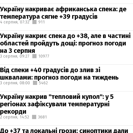
Україну накриває африканська спека: де
температура сягне +39 градусів
4 серпня,
07:32
911
Україну накриє спека до +38, але в частині
областей пройдуть дощі: прогноз погоди
на 3 серпня
3 серпня,
09:27
10977
Від спеки +40 градусів до злив зі
шквалами: прогноз погоди на тиждень
3 серпня,
08:00
5462
Україну накрив "тепловий купол": у 5
регіонах зафіксували температурні
рекорди
2 серпня,
14:52
3681
До +37 та локальні грози: синоптики дали