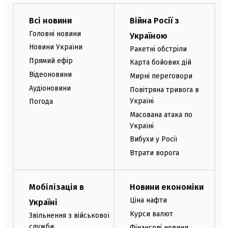
Всі новини
Війна Росії з
Головні новини
Україною
Новини України
Ракетні обстріли
Прямий ефір
Карта бойових дій
Відеоновини
Мирні переговори
Аудіоновини
Повітряна тривога в
Україні
Погода
Масована атака по
Україні
Вибухи у Росії
Втрати ворога
Мобілізація в
Новини економіки
Ціна нафти
Україні
Курси валют
Звільнення з військової
служби
Фінансові новини