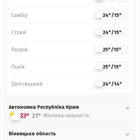
Самбір
24°
/
15°
Стрий
24°
/
15°
Яворів
25°
/
15°
Львів
25°
/
15°
Шептицький
24°
/
14°
Автономна Республіка Крим
33°
21°
Мінлива хмарність
Вінницька
область