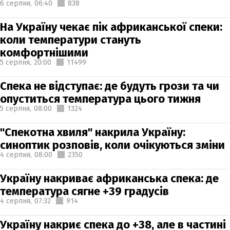
6 серпня,
06:40
838
На Україну чекає пік африканської спеки:
коли температури стануть
комфортнішими
5 серпня,
20:00
11499
Спека не відступає: де будуть грози та чи
опуститься температура цього тижня
5 серпня,
08:00
1324
"Спекотна хвиля" накрила Україну:
синоптик розповів, коли очікуються зміни
4 серпня,
08:00
2350
Україну накриває африканська спека: де
температура сягне +39 градусів
4 серпня,
07:32
914
Україну накриє спека до +38, але в частині