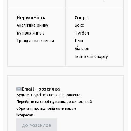
Нерухомість
Спорт
Аналітика ринку
Бокс
Купівля житла
Футбол
Тренди і натхнення
Теніс
Біатлон
Інші види спорту
Email - розсилка
Будьте в курсі всіх новин і оновлень!
Перейдіть на сторінку наших розсилок, щоб
обрати ті, що відповідають вашим
інтересам.
ДО РОЗСИЛОК