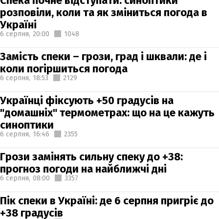
Спека почне відступати: синоптики
розповіли, коли та як зміниться погода в
Україні
6 серпня,
20:00
1048
Замість спеки – грози, град і шквали: де і
коли погіршиться погода
6 серпня,
18:53
2129
Українці фіксують +50 градусів на
"домашніх" термометрах: що на це кажуть
синоптики
6 серпня,
16:46
2355
Грози замінять сильну спеку до +38:
прогноз погоди на найближчі дні
6 серпня,
08:00
3357
Пік спеки в Україні: де 6 серпня пригріє до
+38 градусів