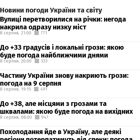
Новини погоди України та світу
Вулиці перетворилися на річки: негода
накрила одразу низку міст
8 серпня,
21:00
771
До +33 градусів і локальні грози: якою
буде погода найближчими днями
8 серпня,
20:00
333
Частину України знову накриють грози:
погода на 9 серпня
8 серпня,
19:15
491
До +38, але місцями з грозами та
шквалами: якою буде погода на вихідних
8 серпня,
08:00
947
Похолодання йде в Україну, але деякі
регіони потерпатимуть від спеки: погода