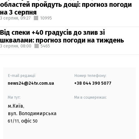
областей пройдуть дощі: прогноз погоди
на 3 серпня
3 серпня,
09:27
10995
Від спеки +40 градусів до злив зі
шквалами: прогноз погоди на тиждень
3 серпня,
08:00
5465
E-mail редакції
Номер телефону:
news24@24tv.com.ua
+38 044 390 5077
Ми тут:
Ми в соцмережах:
м.Київ
,
вул. Володимирська
офіс
61/11,
50