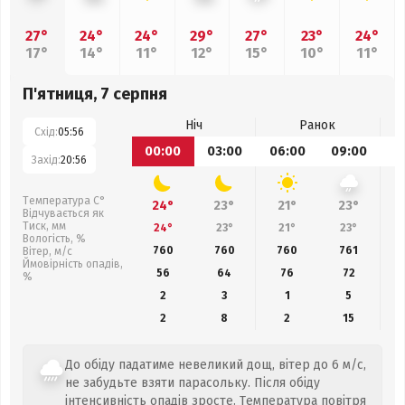
27°
24°
24°
29°
27°
23°
24°
17°
14°
11°
12°
15°
10°
11°
П'ятниця, 7 серпня
Ніч
Ранок
Схід:
05:56
00:00
03:00
06:00
09:00
1
Захід:
20:56
Температура С°
24°
23°
21°
23°
Відчувається як
Тиск, мм
24°
23°
21°
23°
Вологість, %
760
760
760
761
Вітер, м/с
Ймовірність опадів,
56
64
76
72
%
2
3
1
5
2
8
2
15
До обіду падатиме невеликий дощ, вітер до 6 м/с,
не забудьте взяти парасольку. Після обіду
інтенсивність опадів зросте. Температура повітря