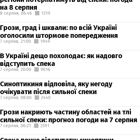
на 8 серпня
8 серпня,
06:46
1319
Грози, град і шквали: по всій Україні
оголосили штормове попередження
7 серпня,
21:00
1949
В Україні дещо похолодає: як надовго
відступить спека
7 серпня,
20:00
9016
Синоптикиня відповіла, яку негоду
очікувати після сильної спеки
7 серпня,
08:00
2440
Грози накриють частину областей на тлі
сильної спеки: прогноз погоди на 7 серпня
7 серпня,
06:21
2391