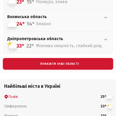
23°
15°
Похмуро, зливи
Волинська
область
24°
14°
Хмарно
Дніпропетровська
область
33°
22°
Мінлива хмарність, слабкий дощ
ПОКАЗАТИ ІНШІ ОБЛАСТІ
Найбільші міста в Україні
Львів
25°
Сімферополь
33°
Вінниця
23°