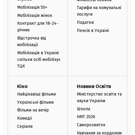
Мобілізація 50+
Тарифи на комунальні
послуги
Мобілізація жінок
Податки
Контракт для 18-24-
річних
Пенсія в Україні
Відстрочка від
мобілізації
Мобілізація в Україні:
скільки осіб мобілізує
ТЦК
Кіно
Новини Освіти
Найцікавіші фільми
Міністерство освіти та
науки України
Українські фільми
Школа
Фільми на вечір
НМТ 2026
Комедії
Саморозвиток
Серіали
Навчання за кордоном