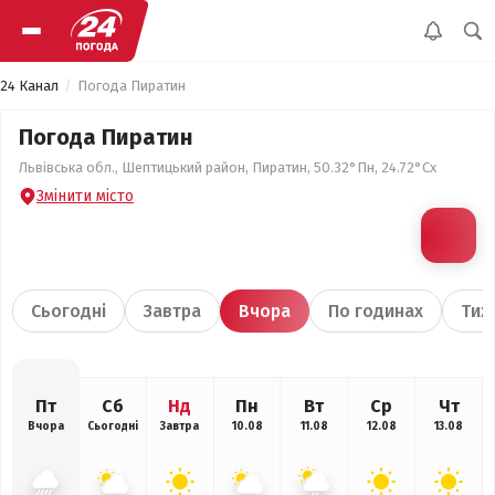
24 Канал
Погода Пиратин
Погода Пиратин
Львівська обл., Шептицький район, Пиратин, 50.32°Пн, 24.72°Сх
Змінити місто
Сьогодні
Завтра
Вчора
По годинах
Тиж
Пт
Сб
Нд
Пн
Вт
Ср
Чт
Вчора
Сьогодні
Завтра
10.08
11.08
12.08
13.08