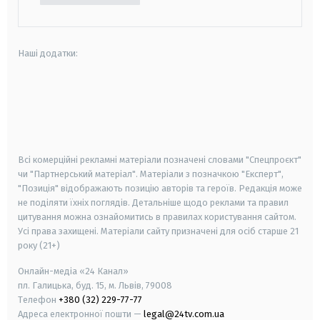
Наші додатки:
android
apple
smart tv
samsung smart tv
Всі комерційні рекламні матеріали позначені словами "Спецпроєкт"
чи "Партнерський матеріал". Матеріали з позначкою "Експерт",
"Позиція" відображають позицію авторів та героїв. Редакція може
не поділяти їхніх поглядів. Детальніше щодо реклами та правил
цитування можна ознайомитись в правилах користування сайтом.
Усі права захищені.
Матеріали сайту призначені для осіб старше
21
року (21+)
Онлайн-медіа «24 Канал»
пл. Галицька, буд. 15, м. Львів, 79008
Телефон
+380 (32) 229-77-77
Адреса електронної пошти —
legal@24tv.com.ua