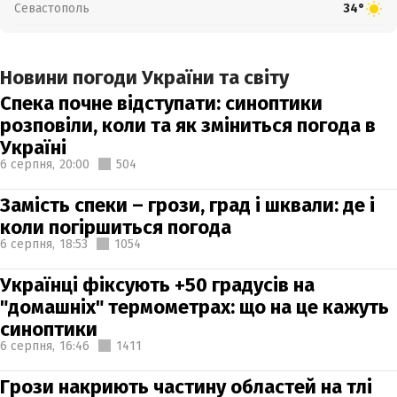
Севастополь
34°
Новини погоди України та світу
Спека почне відступати: синоптики
розповіли, коли та як зміниться погода в
Україні
6 серпня,
20:00
504
Замість спеки – грози, град і шквали: де і
коли погіршиться погода
6 серпня,
18:53
1054
Українці фіксують +50 градусів на
"домашніх" термометрах: що на це кажуть
синоптики
6 серпня,
16:46
1411
Грози накриють частину областей на тлі