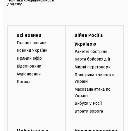
Політика конфіденційності
додатку
Всі новини
Війна Росії з
Головні новини
Україною
Новини України
Ракетні обстріли
Прямий ефір
Карта бойових дій
Відеоновини
Мирні переговори
Аудіоновини
Повітряна тривога в
Україні
Погода
Масована атака по
Україні
Вибухи у Росії
Втрати ворога
Мобілізація в
Новини економіки