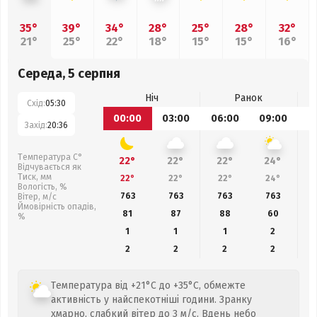
35°
39°
34°
28°
25°
28°
32°
21°
25°
22°
18°
15°
15°
16°
Середа, 5 серпня
Ніч
Ранок
Схід:
05:30
00:00
03:00
06:00
09:00
1
Захід:
20:36
Температура С°
22°
22°
22°
24°
Відчувається як
Тиск, мм
22°
22°
22°
24°
Вологість, %
763
763
763
763
Вітер, м/с
Ймовірність опадів,
81
87
88
60
%
1
1
1
2
2
2
2
2
Температура від +21°C до +35°C, обмежте
активність у найспекотніші години. Зранку
хмарно, слабкий вітер до 3 м/с. Вдень небо