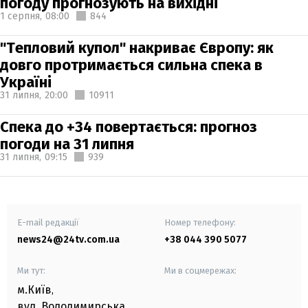
погоду прогнозують на вихідні
1 серпня,
08:00
844
"Тепловий купол" накриває Європу: як
довго протримається сильна спека в
Україні
31 липня,
20:00
10911
Спека до +34 повертається: прогноз
погоди на 31 липня
31 липня,
09:15
939
E-mail редакції
Номер телефону:
news24@24tv.com.ua
+38 044 390 5077
Ми тут:
Ми в соцмережах:
м.Київ
,
вул. Володимирська