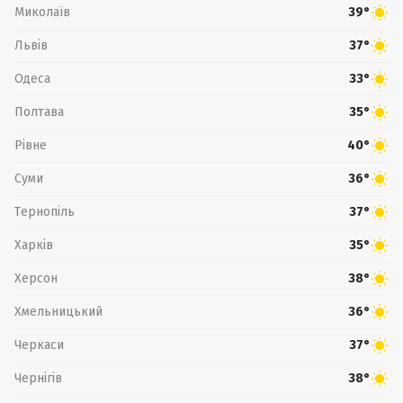
Миколаїв
39°
Львів
37°
Одеса
33°
Полтава
35°
Рівне
40°
Суми
36°
Тернопіль
37°
Харків
35°
Херсон
38°
Хмельницький
36°
Черкаси
37°
Чернігів
38°