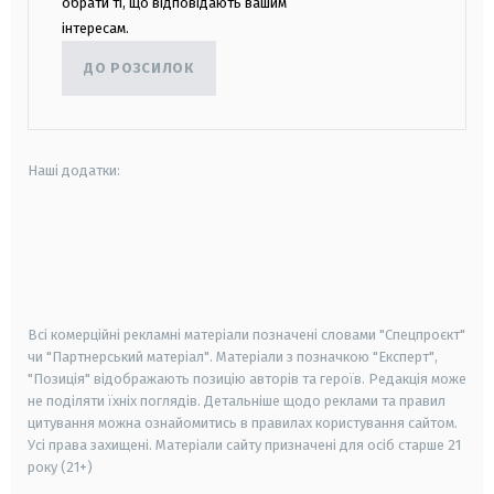
обрати ті, що відповідають вашим
інтересам.
ДО РОЗСИЛОК
Наші додатки:
android
apple
smart tv
samsung smart tv
Всі комерційні рекламні матеріали позначені словами "Спецпроєкт"
чи "Партнерський матеріал". Матеріали з позначкою "Експерт",
"Позиція" відображають позицію авторів та героїв. Редакція може
не поділяти їхніх поглядів. Детальніше щодо реклами та правил
цитування можна ознайомитись в правилах користування сайтом.
Усі права захищені.
Матеріали сайту призначені для осіб старше
21
року (21+)