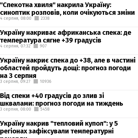
"Спекотна хвиля" накрила Україну:
синоптик розповів, коли очікуються зміни
4 серпня,
08:00
2338
Україну накриває африканська спека: де
температура сягне +39 градусів
4 серпня,
07:32
907
Україну накриє спека до +38, але в частині
областей пройдуть дощі: прогноз погоди
на 3 серпня
3 серпня,
09:27
10936
Від спеки +40 градусів до злив зі
шквалами: прогноз погоди на тиждень
3 серпня,
08:00
5458
Україну накрив "тепловий купол": у 5
регіонах зафіксували температурні