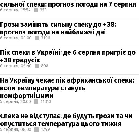
сильної спеки: прогноз погоди на 7 серпня
6 серпня,
15:54
353
Грози замінять сильну спеку до +38:
прогноз погоди на найближчі дні
6 серпня,
08:00
3196
Пік спеки в Україні: де 6 серпня пригріє до
+38 градусів
6 серпня,
06:40
808
На Україну чекає пік африканської спеки:
коли температури стануть
комфортнішими
5 серпня,
20:00
11313
Спека не відступає: де будуть грози та чи
опуститься температура цього тижня
5 серпня,
08:00
1299