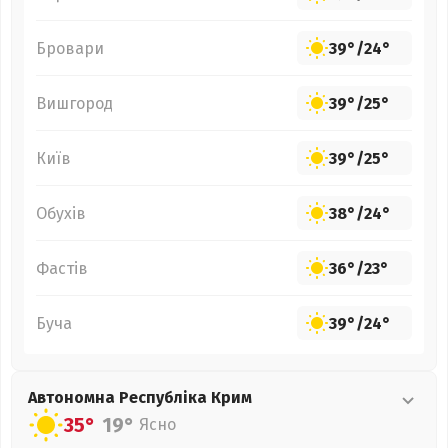
Бровари
39°
/
24°
Вишгород
39°
/
25°
Київ
39°
/
25°
Обухів
38°
/
24°
Фастів
36°
/
23°
Буча
39°
/
24°
Автономна Республіка Крим
35°
19°
Ясно