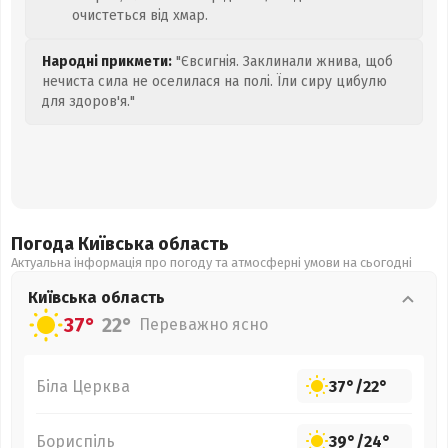
очистеться від хмар.
Народні прикмети:
"Євсигнія. Заклинали жнива, щоб
нечиста сила не оселилася на полі. Їли сиру цибулю
для здоров'я."
Погода Київська
область
Актуальна інформація про погоду та атмосферні умови на сьогодні
Київська
область
37°
22°
Переважно ясно
Біла Церква
37°
/
22°
Бориспіль
39°
/
24°