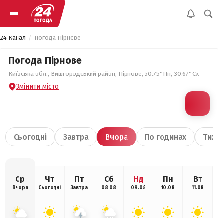
24 Канал
Погода Пірнове
Погода Пірнове
Київська обл., Вишгородський район, Пірнове, 50.75°Пн, 30.67°Сх
Змінити місто
Сьогодні
Завтра
Вчора
По годинах
Тиж
Ср
Чт
Пт
Сб
Нд
Пн
Вт
Вчора
Сьогодні
Завтра
08.08
09.08
10.08
11.08