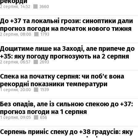
рекорди
2 серпня,
14:52
3660
До +37 та локальні грози: синоптики дали
прогноз погоди на початок нового тижня
2 серпня,
08:00
1793
Дощитиме лише на Заході, але припече до
+35: яку погоду прогнозують на 2 серпня
2 серпня,
06:57
2693
Спека на початку серпня: чи поб'є вона
рекордні показники температури
1 серпня,
20:00
1539
Без опадів, але із сильною спекою до +37:
прогноз погоди на 1 серпня
1 серпня,
09:05
656
Серпень приніс спеку до +38 градусів: яку