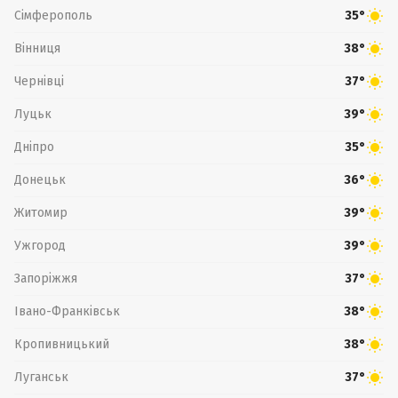
Сімферополь
35°
Вінниця
38°
Чернівці
37°
Луцьк
39°
Дніпро
35°
Донецьк
36°
Житомир
39°
Ужгород
39°
Запоріжжя
37°
Івано-Франківськ
38°
Кропивницький
38°
Луганськ
37°