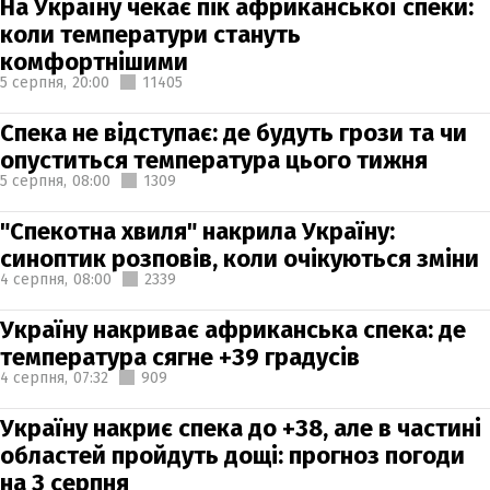
На Україну чекає пік африканської спеки:
коли температури стануть
комфортнішими
5 серпня,
20:00
11405
Спека не відступає: де будуть грози та чи
опуститься температура цього тижня
5 серпня,
08:00
1309
"Спекотна хвиля" накрила Україну:
синоптик розповів, коли очікуються зміни
4 серпня,
08:00
2339
Україну накриває африканська спека: де
температура сягне +39 градусів
4 серпня,
07:32
909
Україну накриє спека до +38, але в частині
областей пройдуть дощі: прогноз погоди
на 3 серпня