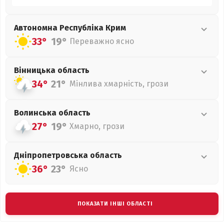
Автономна Республіка Крим
33°
19°
Переважно ясно
Вінницька
область
34°
21°
Мінлива хмарність, грози
Волинська
область
27°
19°
Хмарно, грози
Дніпропетровська
область
36°
23°
Ясно
ПОКАЗАТИ ІНШІ ОБЛАСТІ