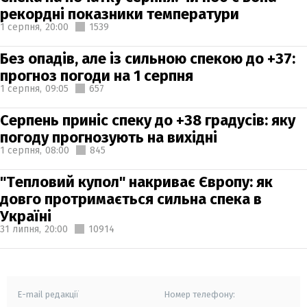
рекордні показники температури
1 серпня,
20:00
1539
Без опадів, але із сильною спекою до +37:
прогноз погоди на 1 серпня
1 серпня,
09:05
657
Серпень приніс спеку до +38 градусів: яку
погоду прогнозують на вихідні
1 серпня,
08:00
845
"Тепловий купол" накриває Європу: як
довго протримається сильна спека в
Україні
31 липня,
20:00
10914
E-mail редакції
Номер телефону: