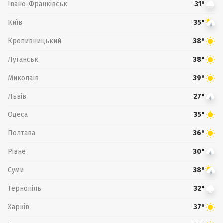
Івано-Франківськ
31°
Київ
35°
Кропивницький
38°
Луганськ
38°
Миколаїв
39°
Львів
27°
Одеса
35°
Полтава
36°
Рівне
30°
Суми
38°
Тернопіль
32°
Харків
37°