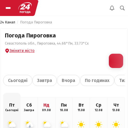
24 Канал
Погода Пироговка
Погода Пироговка
Севастополь обл., Пироговка, 44.68°Пн, 33.73°Сх
Змінити місто
Сьогодні
Завтра
Вчора
По годинах
Тиж
Пт
Сб
Нд
Пн
Вт
Ср
Чт
Сьогодні
Завтра
09.08
10.08
11.08
12.08
13.08