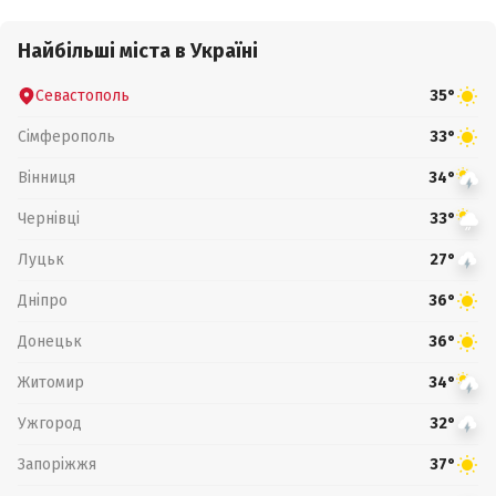
Найбільші міста в Україні
Севастополь
35°
Сімферополь
33°
Вінниця
34°
Чернівці
33°
Луцьк
27°
Дніпро
36°
Донецьк
36°
Житомир
34°
Ужгород
32°
Запоріжжя
37°