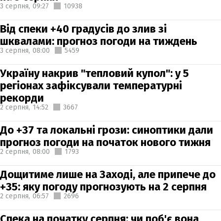
3 серпня,
09:27
10938
Від спеки +40 градусів до злив зі
шквалами: прогноз погоди на тиждень
3 серпня,
08:00
5459
Україну накрив "тепловий купол": у 5
регіонах зафіксували температурні
рекорди
2 серпня,
14:52
3667
До +37 та локальні грози: синоптики дали
прогноз погоди на початок нового тижня
2 серпня,
08:00
1793
Дощитиме лише на Заході, але припече до
+35: яку погоду прогнозують на 2 серпня
2 серпня,
06:57
2696
Спека на початку серпня: чи поб'є вона