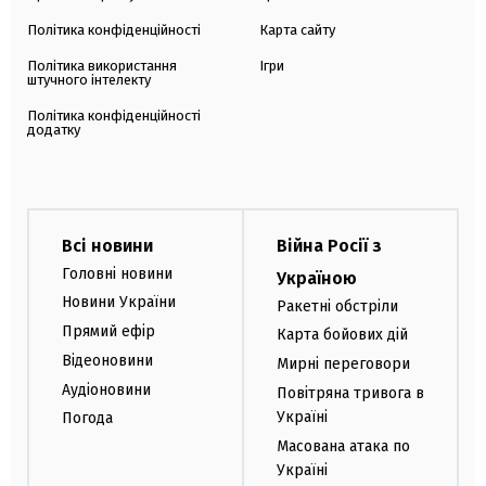
Політика конфіденційності
Карта сайту
Політика використання
Ігри
штучного інтелекту
Політика конфіденційності
додатку
Всі новини
Війна Росії з
Головні новини
Україною
Новини України
Ракетні обстріли
Прямий ефір
Карта бойових дій
Відеоновини
Мирні переговори
Аудіоновини
Повітряна тривога в
Україні
Погода
Масована атака по
Україні