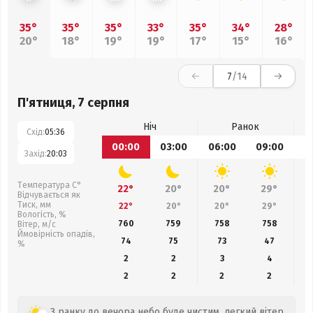
35°
35°
35°
33°
35°
34°
28°
20°
18°
19°
19°
17°
15°
16°
7
/14
П'ятниця, 7 серпня
Ніч
Ранок
Схід:
05:36
00:00
03:00
06:00
09:00
1
Захід:
20:03
Температура С°
22°
20°
20°
29°
Відчувається як
Тиск, мм
22°
20°
20°
29°
Вологість, %
760
759
758
758
Вітер, м/с
Ймовірність опадів,
74
75
73
47
%
2
2
3
4
2
2
2
2
З ранку до вечора небо буде чистим, легкий вітер