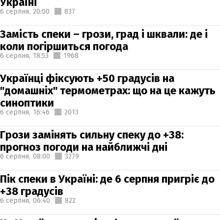
Україні
6 серпня,
20:00
837
Замість спеки – грози, град і шквали: де і
коли погіршиться погода
6 серпня,
18:53
1968
Українці фіксують +50 градусів на
"домашніх" термометрах: що на це кажуть
синоптики
6 серпня,
16:46
2013
Грози замінять сильну спеку до +38:
прогноз погоди на найближчі дні
6 серпня,
08:00
3279
Пік спеки в Україні: де 6 серпня пригріє до
+38 градусів
6 серпня,
06:40
822