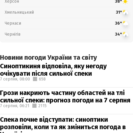
Херсон
38°
Хмельницький
31°
Черкаси
36°
Чернігів
34°
Новини погоди України та світу
Синоптикиня відповіла, яку негоду
очікувати після сильної спеки
7 серпня,
08:00
658
Грози накриють частину областей на тлі
сильної спеки: прогноз погоди на 7 серпня
7 серпня,
06:21
2115
Спека почне відступати: синоптики
розповіли, коли та як зміниться погода в