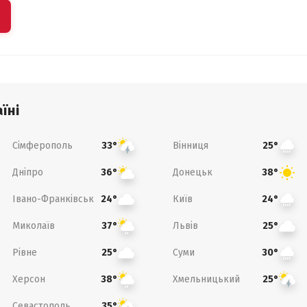
їні
Сімферополь
Вінниця
33°
25°
Дніпро
Донецьк
36°
38°
Івано-Франківськ
Київ
24°
24°
Миколаїв
Львів
37°
25°
Рівне
Суми
25°
30°
Херсон
Хмельницький
38°
25°
Севастополь
35°