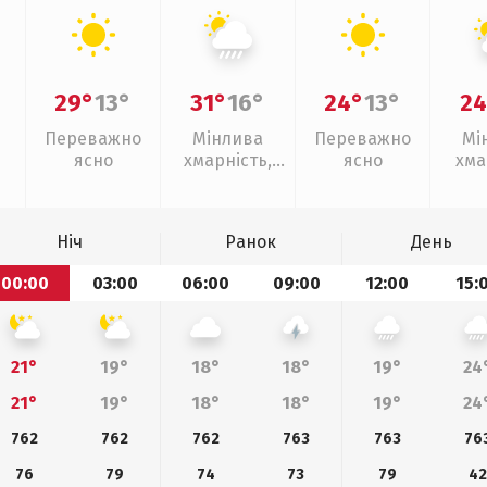
29°
13°
31°
16°
24°
13°
24
Переважно
Мінлива
Переважно
Мі
ясно
хмарність,
ясно
хма
зливи
Ніч
Ранок
День
00:00
03:00
06:00
09:00
12:00
15:
21°
19°
18°
18°
19°
24
21°
19°
18°
18°
19°
24
762
762
762
763
763
76
76
79
74
73
79
42