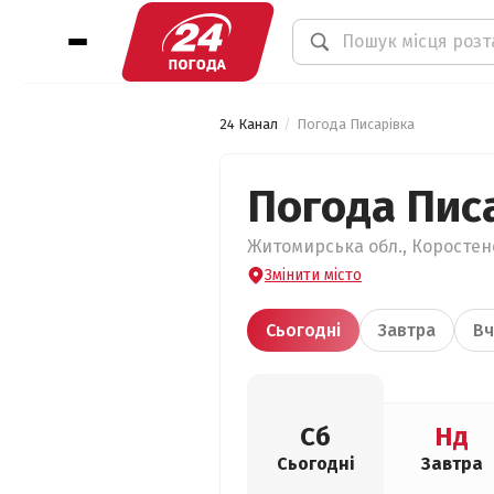
24 Канал
Погода Писарівка
Погода Пис
Житомирська обл., Коростенс
Змінити місто
Сьогодні
Завтра
Вч
Сб
Нд
Сьогодні
Завтра