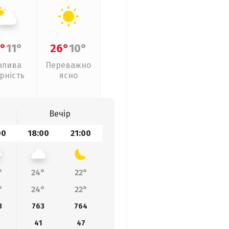
°
11°
26°
10°
нлива
Переважно
рність
ясно
Вечір
00
18:00
21:00
°
24°
22°
°
24°
22°
3
763
764
41
47