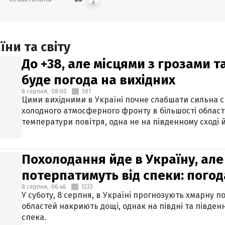
ни та світу
До +38, але місцями з грозами 
буде погода на вихідних
8 серпня,
08:00
581
Цими вихідними в Україні почне слабшати сильна 
холодного атмосферного фронту в більшості област
температури повітря, одна не на південному сході й
Похолодання йде в Україну, але
потерпатимуть від спеки: погод
8 серпня,
06:46
1233
У суботу, 8 серпня, в Україні прогнозують хмарну п
областей накриють дощі, однак на півдні та півден
спека.