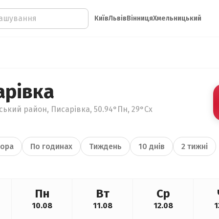
Київ
Львів
Вінниця
Хмельницький
арівка
ький район, Писарівка, 50.94°Пн, 29°Сх
ора
По годинах
Тиждень
10 днів
2 тижні
Пн
Вт
Ср
10.08
11.08
12.08
1