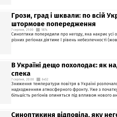
Грози, град і шквали: по всій У
штормове попередження
7 серпня,
21:00
1874
Синоптики попередили про негоду, яка накриє усі об
різних регіонах діятиме І рівень небезпечності (жов
В Україні дещо похолодає: як н
спека
7 серпня,
20:00
6452
Зниження температури повітря в Україні розпочалос
надходженням атмосферного фронту. Уже з початку
більшість регіонів опиняться під впливом нового а
Синоптикиня відповіла, яку нег