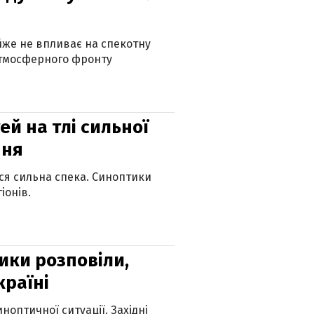
айже не впливає на спекотну
атмосферного фронту
й на тлі сильної
пня
ься сильна спека. Синоптики
іонів.
ики розповіли,
країні
оптичної ситуації. Західні