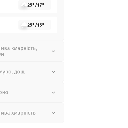
25°
/
17°
25°
/
15°
лива хмарність,
зи
муро, дощ
рно
лива хмарність