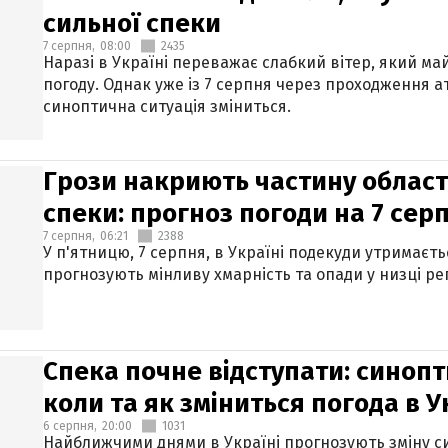
сильної спеки
7 серпня,
08:00
2435
Наразі в Україні переважає слабкий вітер, який м
погоду. Однак уже із 7 серпня через проходження 
синоптична ситуація зміниться.
Грози накриють частину областе
спеки: прогноз погоди на 7 сер
7 серпня,
06:21
2388
У п'ятницю, 7 серпня, в Україні подекуди утримаєт
прогнозують мінливу хмарність та опади у низці рег
Спека почне відступати: синопт
коли та як зміниться погода в У
6 серпня,
20:00
1031
Найближчими днями в Україні прогнозують зміну син