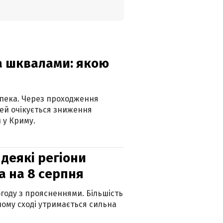
та шквалами: якою
спека. Через проходження
ей очікується зниження
 у Криму.
 деякі регіони
а на 8 серпня
огоду з проясненнями. Більшість
ному сході утримається сильна