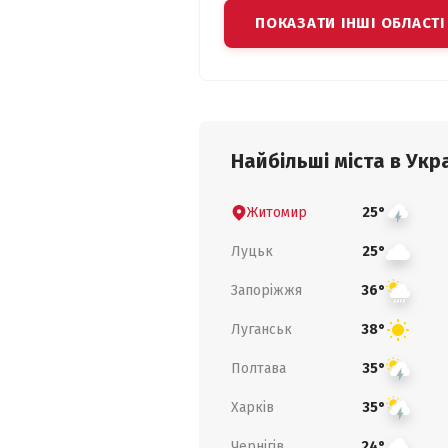
ПОКАЗАТИ ІНШІ ОБЛАСТІ
Найбільші міста в Укра
Житомир
25°
Луцьк
25°
Запоріжжя
36°
Луганськ
38°
Полтава
35°
Харків
35°
Чернігів
24°