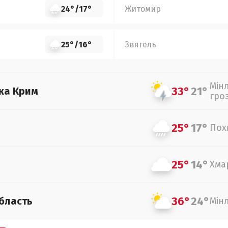
24°
/
17°
Житомир
25°
/
16°
Звягель
Мін
33°
21°
ка Крим
гро
25°
17°
Пох
25°
14°
Хма
36°
24°
бласть
Мін