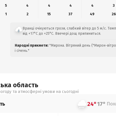
5
4
4
4
4
3
1
2
15
37
49
26
Вранці очікуються грози, слабкий вітер до 5 м/с. Те
від +17°C до +25°C. Ввечері дощ припиниться.
Народні прикмети:
"Мирона. Вітряний день ("Мирон-вітро
і січень."
ська
область
огоду та атмосферні умови на сьогодні
24°
17°
ть
Пох