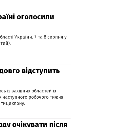
країні оголосили
ласті України. 7 та 8 серпня у
тий).
адовго відступить
ь із західних областей із
 наступного робочого тижня
нтициклону.
оду очікувати після