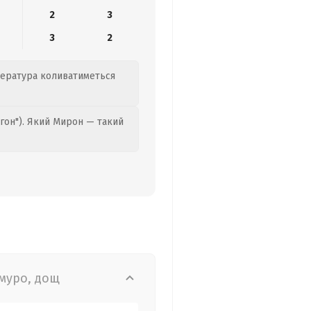
2
3
3
2
мпература коливатиметься
гон"). Який Мирон — такий
муро, дощ