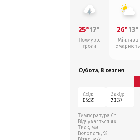
25°
17°
26°
13°
Похмуро,
Мінлива
грози
хмарність
Субота, 8 серпня
Схід:
Захід:
05:39
20:37
Температура С°
Відчувається як
Тиск, мм
Вологість, %
Вітер, м/с