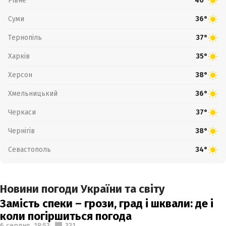
Рівне
40°
Суми
36°
Тернопіль
37°
Харків
35°
Херсон
38°
Хмельницький
36°
Черкаси
37°
Чернігів
38°
Севастополь
34°
Новини погоди України та світу
Замість спеки – грози, град і шквали: де і
коли погіршиться погода
6 серпня,
18:53
331