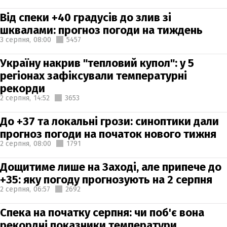
Від спеки +40 градусів до злив зі
шквалами: прогноз погоди на тиждень
3 серпня,
08:00
5457
Україну накрив "тепловий купол": у 5
регіонах зафіксували температурні
рекорди
2 серпня,
14:52
3653
До +37 та локальні грози: синоптики дали
прогноз погоди на початок нового тижня
2 серпня,
08:00
1791
Дощитиме лише на Заході, але припече до
+35: яку погоду прогнозують на 2 серпня
2 серпня,
06:57
2692
Спека на початку серпня: чи поб'є вона
рекордні показники температури