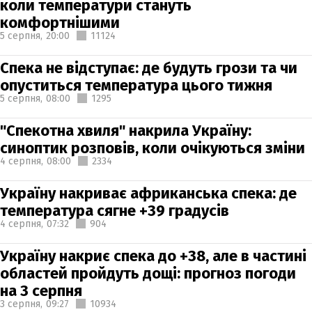
коли температури стануть
комфортнішими
5 серпня,
20:00
11124
Спека не відступає: де будуть грози та чи
опуститься температура цього тижня
5 серпня,
08:00
1295
"Спекотна хвиля" накрила Україну:
синоптик розповів, коли очікуються зміни
4 серпня,
08:00
2334
Україну накриває африканська спека: де
температура сягне +39 градусів
4 серпня,
07:32
904
Україну накриє спека до +38, але в частині
областей пройдуть дощі: прогноз погоди
на 3 серпня
3 серпня,
09:27
10934