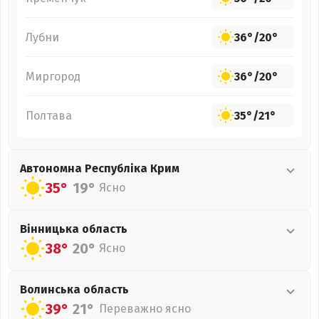
Лубни
36°
/
20°
Миргород
36°
/
20°
Полтава
35°
/
21°
Автономна Республіка Крим
35°
19°
Ясно
Вінницька
область
38°
20°
Ясно
Волинська
область
39°
21°
Переважно ясно