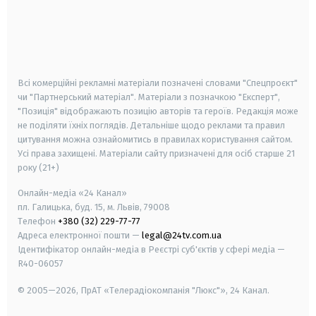
android
apple
smart tv
samsung smart tv
Всі комерційні рекламні матеріали позначені словами "Спецпроєкт"
чи "Партнерський матеріал". Матеріали з позначкою "Експерт",
"Позиція" відображають позицію авторів та героїв. Редакція може
не поділяти їхніх поглядів. Детальніше щодо реклами та правил
цитування можна ознайомитись в правилах користування сайтом.
Усі права захищені.
Матеріали сайту призначені для осіб старше
21
року (21+)
Онлайн-медіа «24 Канал»
пл. Галицька, буд. 15, м. Львів, 79008
Телефон
+380 (32) 229-77-77
Адреса електронної пошти —
legal@24tv.com.ua
Ідентифікатор онлайн-медіа в Реєстрі суб'єктів у сфері медіа —
R40-06057
© 2005—2026,
ПрАТ «Телерадіокомпанія "Люкс"», 24 Канал.