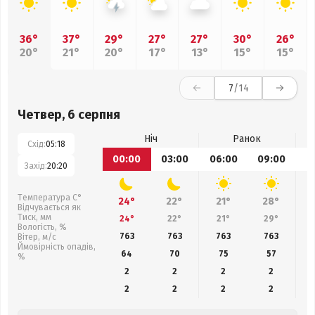
36°
37°
29°
27°
27°
30°
26°
20°
21°
20°
17°
13°
15°
15°
7
/14
Четвер, 6 серпня
Ніч
Ранок
Схід:
05:18
00:00
03:00
06:00
09:00
1
Захід:
20:20
Температура С°
24°
22°
21°
28°
Відчувається як
Тиск, мм
24°
22°
21°
29°
Вологість, %
763
763
763
763
Вітер, м/с
Ймовірність опадів,
64
70
75
57
%
2
2
2
2
2
2
2
2