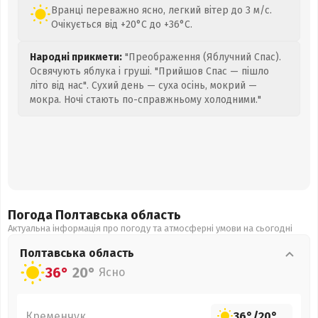
Вранці переважно ясно, легкий вітер до 3 м/с.
Очікується від +20°C до +36°C.
Народні прикмети:
"Преображення (Яблучний Спас).
Освячують яблука і груші. "Прийшов Спас — пішло
літо від нас". Сухий день — суха осінь, мокрий —
мокра. Ночі стають по-справжньому холодними."
Погода Полтавська
область
Актуальна інформація про погоду та атмосферні умови на сьогодні
Полтавська
область
36°
20°
Ясно
Кременчук
36°
/
20°