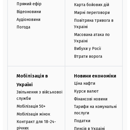
Прямий ефір
Карта бойових дій
Відеоновини
Мирні переговори
Аудіоновини
Повітряна тривога в
Україні
Погода
Масована атака по
Україні
Вибухи у Росії
Втрати ворога
Мобілізація в
Новини економіки
Ціна нафти
Україні
Курси валют
Звільнення з військової
служби
Фінансові новини
Мобілізація 50+
Тарифи на комунальні
послуги
Мобілізація жінок
Податки
Контракт для 18-24-
річних
Пенсія в Україні