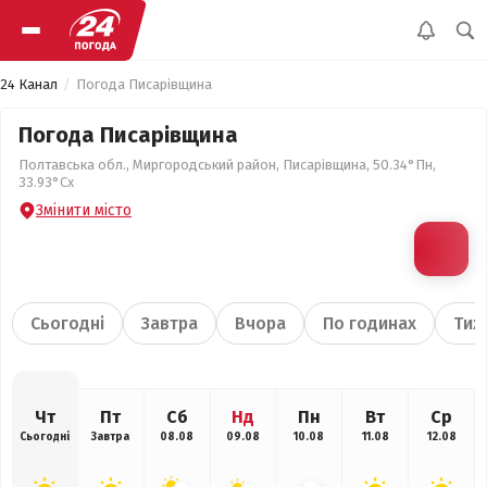
24 Канал
Погода Писарівщина
Погода Писарівщина
Полтавська обл., Миргородський район, Писарівщина, 50.34°Пн,
33.93°Сх
Змінити місто
Сьогодні
Завтра
Вчора
По годинах
Тиж
Чт
Пт
Сб
Нд
Пн
Вт
Ср
Сьогодні
Завтра
08.08
09.08
10.08
11.08
12.08