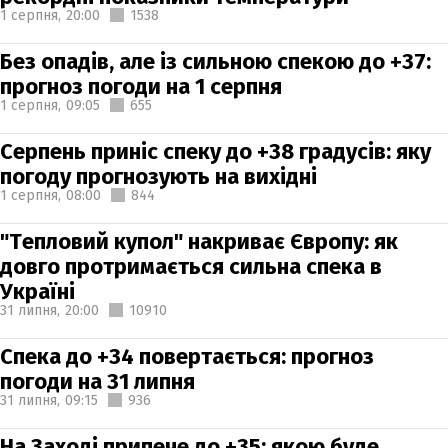
1 серпня,
20:00
1538
Без опадів, але із сильною спекою до +37:
прогноз погоди на 1 серпня
1 серпня,
09:05
655
Серпень приніс спеку до +38 градусів: яку
погоду прогнозують на вихідні
1 серпня,
08:00
844
"Тепловий купол" накриває Європу: як
довго протримається сильна спека в
Україні
31 липня,
20:00
10910
Спека до +34 повертається: прогноз
погоди на 31 липня
31 липня,
09:15
936
На Заході припече до +35: якою буде