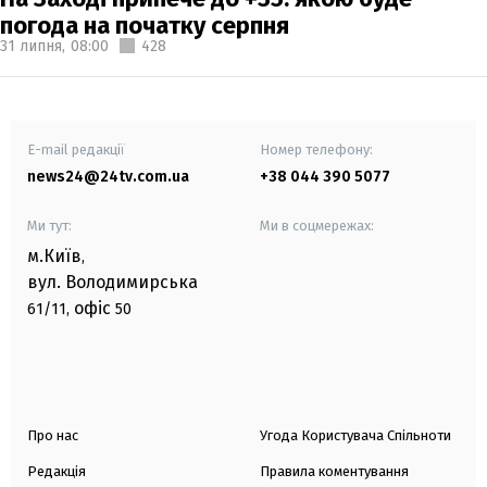
погода на початку серпня
31 липня,
08:00
428
E-mail редакції
Номер телефону:
news24@24tv.com.ua
+38 044 390 5077
Ми тут:
Ми в соцмережах:
м.Київ
,
вул. Володимирська
офіс
61/11,
50
Про нас
Угода Користувача Спільноти
Редакція
Правила коментування