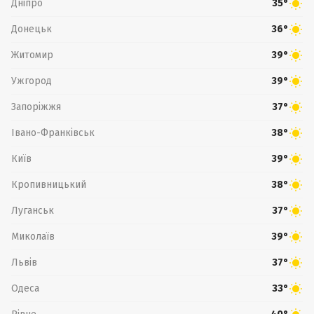
Дніпро
35°
Донецьк
36°
Житомир
39°
Ужгород
39°
Запоріжжя
37°
Івано-Франківськ
38°
Київ
39°
Кропивницький
38°
Луганськ
37°
Миколаїв
39°
Львів
37°
Одеса
33°