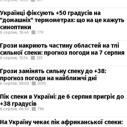
Українці фіксують +50 градусів на
"домашніх" термометрах: що на це кажуть
синоптики
6 серпня,
16:46
779
Грози накриють частину областей на тлі
сильної спеки: прогноз погоди на 7 серпня
6 серпня,
15:54
255
Грози замінять сильну спеку до +38:
прогноз погоди на найближчі дні
6 серпня,
08:00
3095
Пік спеки в Україні: де 6 серпня пригріє до
+38 градусів
6 серпня,
06:40
796
На Україну чекає пік африканської спеки: