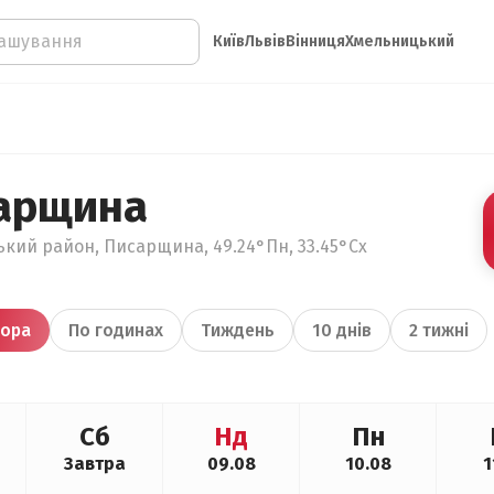
Київ
Львів
Вінниця
Хмельницький
арщина
ький район, Писарщина, 49.24°Пн, 33.45°Сх
ора
По годинах
Тиждень
10 днів
2 тижні
Сб
Нд
Пн
Завтра
09.08
10.08
1