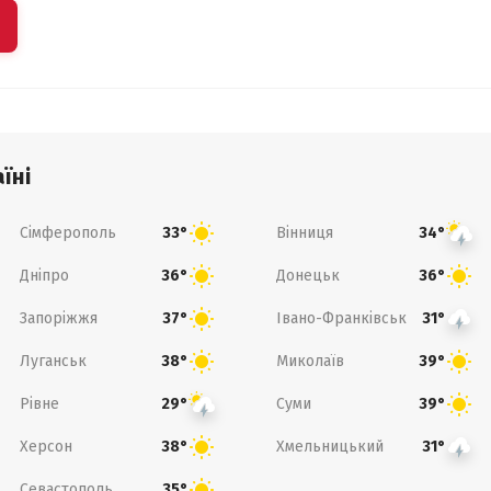
їні
Сімферополь
Вінниця
33°
34°
Дніпро
Донецьк
36°
36°
Запоріжжя
Івано-Франківськ
37°
31°
Луганськ
Миколаїв
38°
39°
Рівне
Суми
29°
39°
Херсон
Хмельницький
38°
31°
Севастополь
35°