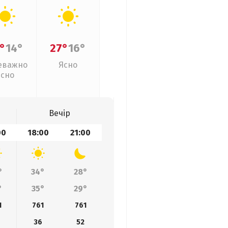
°
14°
27°
16°
еважно
Ясно
ясно
Вечір
00
18:00
21:00
°
34°
28°
°
35°
29°
1
761
761
36
52