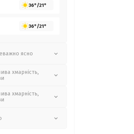
36°
/
21°
36°
/
21°
еважно ясно
лива хмарність,
зи
лива хмарність,
зи
о