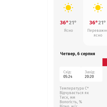
36°
21°
36°
21°
Ясно
Переважн
ясно
Четвер, 6 серпня
Схід:
Захід:
05:24
20:20
Температура С°
Відчувається як
Тиск, мм
Вологість, %
Вітер, м/с