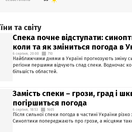
ни та світу
Спека почне відступати: синопт
коли та як зміниться погода в У
6 серпня,
20:00
710
Найближчими днями в Україні прогнозують зміну син
регіони першими відчують спад спеки. Водночас к
більшість областей.
Замість спеки – грози, град і шк
погіршиться погода
6 серпня,
18:53
1605
Після сильної спеки погода в частині України різко
Синоптики попереджають про грози, а місцями тако