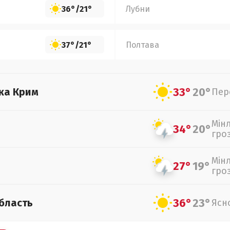
36°
/
21°
Лубни
37°
/
21°
Полтава
33°
20°
ка Крим
Пер
Мін
34°
20°
гро
Мін
27°
19°
гро
36°
23°
бласть
Ясн