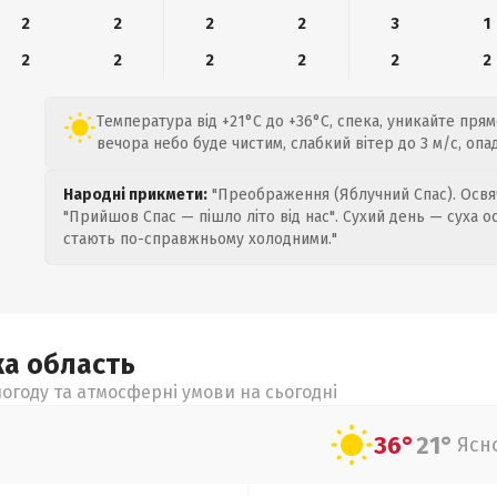
2
2
2
2
3
1
2
2
2
2
2
2
Температура від +21°C до +36°C, спека, уникайте прям
вечора небо буде чистим, слабкий вітер до 3 м/с, опа
Народні прикмети:
"Преображення (Яблучний Спас). Освяч
"Прийшов Спас — пішло літо від нас". Сухий день — суха о
стають по-справжньому холодними."
ка
область
огоду та атмосферні умови на сьогодні
36°
21°
Ясн