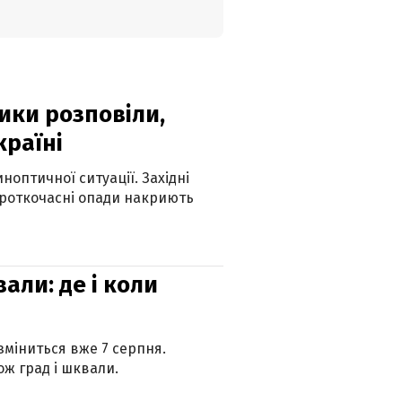
ики розповіли,
країні
оптичної ситуації. Західні
ороткочасні опади накриють
вали: де і коли
 зміниться вже 7 серпня.
ж град і шквали.