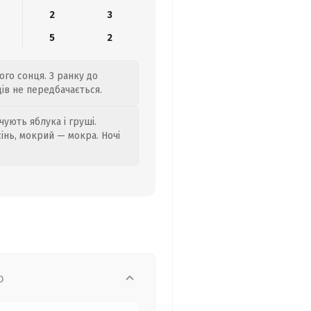
2
3
5
2
ого сонця. З ранку до
дів не передбачається.
ують яблука і груші.
сінь, мокрий — мокра. Ночі
о