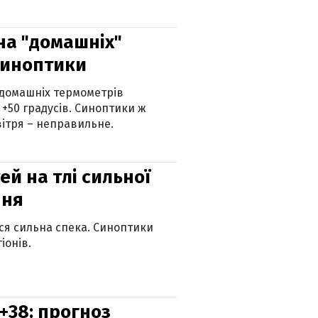
 на "домашніх"
синоптики
 домашніх термометрів
 +50 градусів. Синоптики ж
ітря – неправильне.
й на тлі сильної
пня
ься сильна спека. Синоптики
іонів.
+38: прогноз