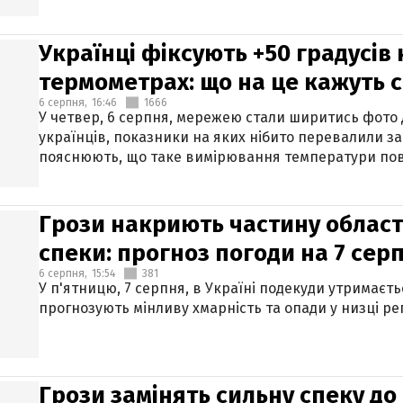
Українці фіксують +50 градусів
термометрах: що на це кажуть 
6 серпня,
16:46
1666
У четвер, 6 серпня, мережею стали ширитись фото
українців, показники на яких нібито перевалили за
пояснюють, що таке вимірювання температури пов
Грози накриють частину областе
спеки: прогноз погоди на 7 сер
6 серпня,
15:54
381
У п'ятницю, 7 серпня, в Україні подекуди утримаєт
прогнозують мінливу хмарність та опади у низці рег
Грози замінять сильну спеку до 