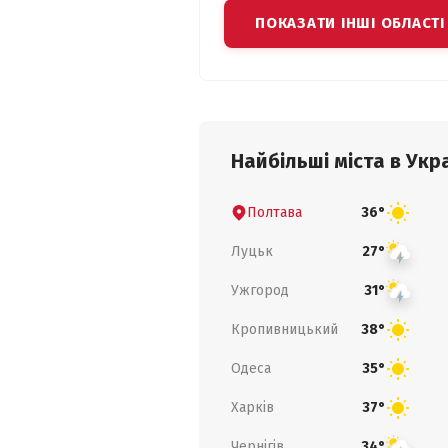
ПОКАЗАТИ ІНШІ ОБЛАСТІ
Найбільші міста в Укра
Полтава
36°
Луцьк
27°
Ужгород
31°
Кропивницький
38°
Одеса
35°
Харків
37°
Чернігів
34°