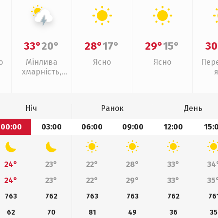
33°
20°
28°
17°
29°
15°
30
о
Мінлива
Ясно
Ясно
Пер
хмарність,
грози
Ніч
Ранок
День
00:00
03:00
06:00
09:00
12:00
15:
24°
23°
22°
28°
33°
34
24°
23°
22°
29°
33°
35
763
762
763
763
762
76
62
70
81
49
36
35