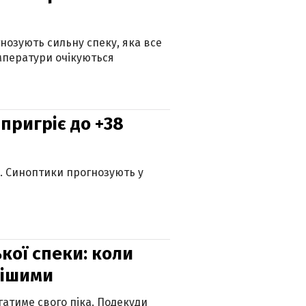
гнозують сильну спеку, яка все
мператури очікуються
 пригріє до +38
ю. Синоптики прогнозують у
кої спеки: коли
нішими
атиме свого піка. Подекуди