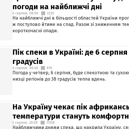
погоди на найближчі дні
6 серпня,
08:00
3230
На найближчі дні в більшості областей України про
ж поступово йтиме на спад. Разом зі зниженням те
короткочасні опади.
Пік спеки в Україні: де 6 серпня
градусів
6 серпня,
06:40
816
Погода у четвер, 6 серпня, буде спекотною та сухо
низці регіонів до 38 градусів тепла вдень.
На Україну чекає пік африкансь
температури стануть комфорт
5 серпня,
20:00
11358
Найближчими днями спека, що накрила Україну, сяг