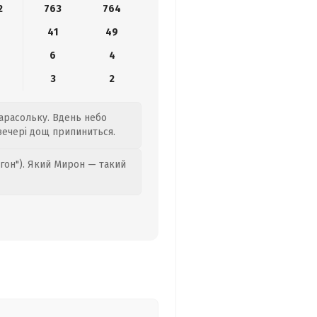
2
763
764
41
49
6
4
3
2
арасольку. Вдень небо
Ввечері дощ припиниться.
гон"). Який Мирон — такий