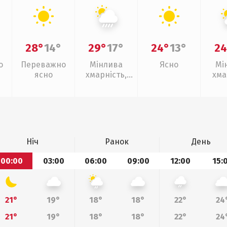
28°
14°
29°
17°
24°
13°
24
о
Переважно
Мінлива
Ясно
Мі
ясно
хмарність,
хма
зливи
Ніч
Ранок
День
00:00
03:00
06:00
09:00
12:00
15:
21°
19°
18°
18°
22°
24
21°
19°
18°
18°
22°
24