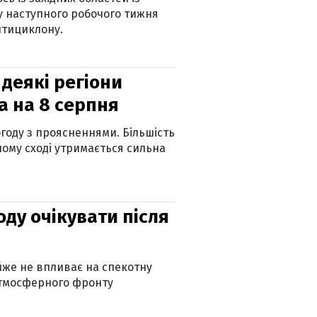
 наступного робочого тижня
нтициклону.
 деякі регіони
а на 8 серпня
огоду з проясненнями. Більшість
ному сході утримається сильна
оду очікувати після
айже не впливає на спекотну
атмосферного фронту