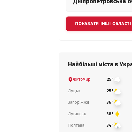
Дніпропетровська
о
ПОКАЗАТИ ІНШІ ОБЛАСТІ
Найбільші міста в Укра
Житомир
25°
Луцьк
25°
Запоріжжя
36°
Луганськ
38°
Полтава
34°