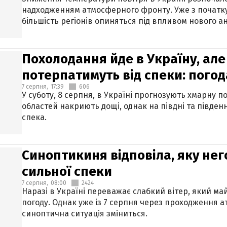
надходженням атмосферного фронту. Уже з початку
більшість регіонів опиняться під впливом нового а
Похолодання йде в Україну, але
потерпатимуть від спеки: погод
7 серпня,
17:39
606
У суботу, 8 серпня, в Україні прогнозують хмарну п
областей накриють дощі, однак на півдні та півден
спека.
Синоптикиня відповіла, яку нег
сильної спеки
7 серпня,
08:00
2424
Наразі в Україні переважає слабкий вітер, який м
погоду. Однак уже із 7 серпня через проходження 
синоптична ситуація зміниться.