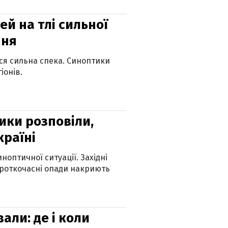
й на тлі сильної
пня
ься сильна спека. Синоптики
іонів.
ики розповіли,
країні
оптичної ситуації. Західні
ороткочасні опади накриють
вали: де і коли