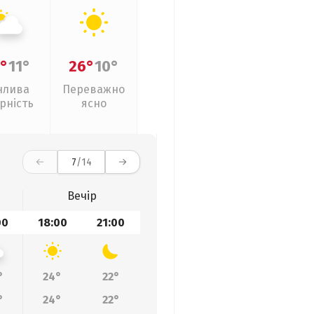
°
11°
26°
10°
нлива
Переважно
рність
ясно
7
/14
Вечір
00
18:00
21:00
°
24°
22°
°
24°
22°