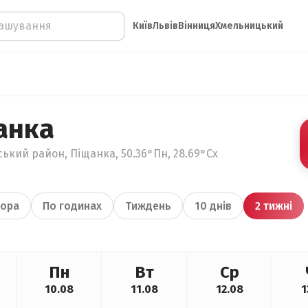
Київ
Львів
Вінниця
Хмельницький
анка
ький район, Піщанка, 50.36°Пн, 28.69°Сх
ора
По годинах
Тиждень
10 днів
2 тижні
Пн
Вт
Ср
10.08
11.08
12.08
1