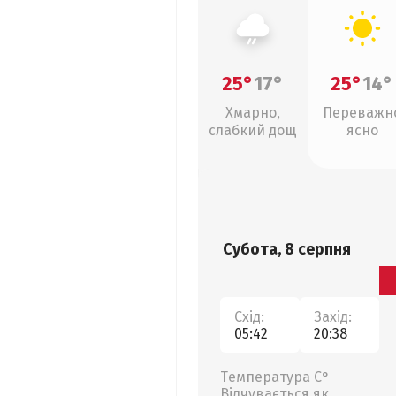
25°
17°
25°
14°
Хмарно,
Переважн
слабкий дощ
ясно
Субота, 8 серпня
Схід:
Захід:
05:42
20:38
Температура С°
Відчувається як