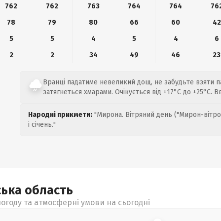
762
762
763
764
764
76
78
79
80
66
60
42
5
5
4
5
4
6
2
2
34
49
46
23
Вранці падатиме невеликий дощ, не забудьте взяти п
затягнеться хмарами. Очікується від +17°C до +25°C. 
Народні прикмети:
"Мирона. Вітряний день ("Мирон-вітро
і січень."
ська
область
огоду та атмосферні умови на сьогодні