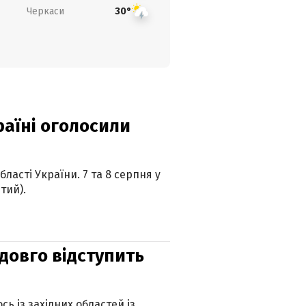
Черкаси
30°
країні оголосили
ласті України. 7 та 8 серпня у
тий).
адовго відступить
ь із західних областей із