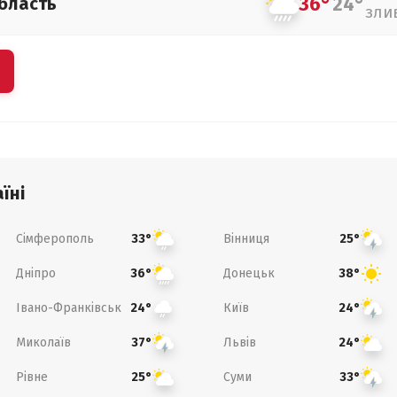
36°
24°
бласть
зли
їні
Сімферополь
Вінниця
33°
25°
Дніпро
Донецьк
36°
38°
Івано-Франківськ
Київ
24°
24°
Миколаїв
Львів
37°
24°
Рівне
Суми
25°
33°