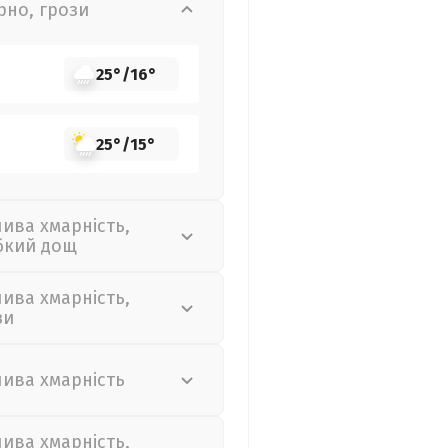
рно, грози
25°
/
16°
25°
/
15°
лива хмарність,
бкий дощ
лива хмарність,
зи
лива хмарність
лива хмарність,