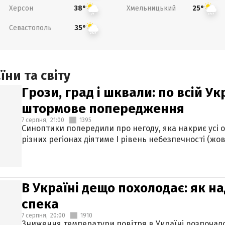
Херсон
Хмельницький
38°
25°
Севастополь
35°
ни та світу
Грози, град і шквали: по всій У
штормове попередження
7 серпня,
21:00
1395
Синоптики попередили про негоду, яка накриє усі об
різних регіонах діятиме І рівень небезпечності (жов
В Україні дещо похолодає: як н
спека
7 серпня,
20:00
1910
Зниження температури повітря в Україні розпочалос