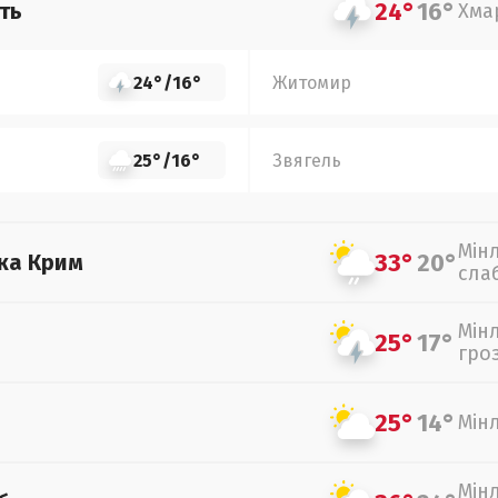
24°
16°
ть
Хма
24°
/
16°
Житомир
25°
/
16°
Звягель
Мін
33°
20°
ка Крим
сла
Мін
25°
17°
гро
25°
14°
Мін
Мін