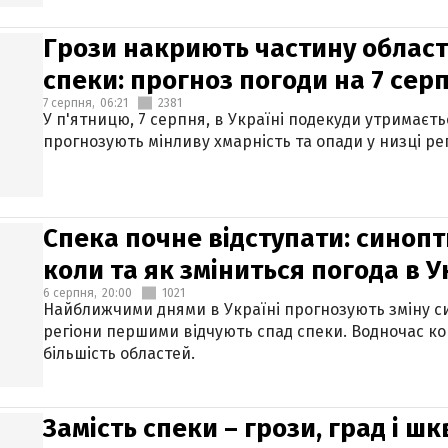
Грози накриють частину областе
спеки: прогноз погоди на 7 сер
7 серпня,
06:21
2381
У п'ятницю, 7 серпня, в Україні подекуди утримаєт
прогнозують мінливу хмарність та опади у низці рег
Спека почне відступати: синопт
коли та як зміниться погода в У
6 серпня,
20:00
1021
Найближчими днями в Україні прогнозують зміну син
регіони першими відчують спад спеки. Водночас к
більшість областей.
Замість спеки – грози, град і шк