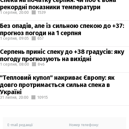
рекордні показники температури
1 серпня,
20:00
1539
Без опадів, але із сильною спекою до +37:
прогноз погоди на 1 серпня
1 серпня,
09:05
657
Серпень приніс спеку до +38 градусів: яку
погоду прогнозують на вихідні
1 серпня,
08:00
846
"Тепловий купол" накриває Європу: як
довго протримається сильна спека в
Україні
31 липня,
20:00
10915
E-mail редакції
Номер телефону: