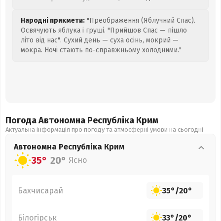
Народні прикмети:
"Преображення (Яблучний Спас).
Освячують яблука і груші. "Прийшов Спас — пішло
літо від нас". Сухий день — суха осінь, мокрий —
мокра. Ночі стають по-справжньому холодними."
Погода Автономна Республіка Крим
Актуальна інформація про погоду та атмосферні умови на сьогодні
Автономна Республіка Крим
35°
20°
Ясно
Бахчисарай
35°
/
20°
Білогірськ
33°
/
20°