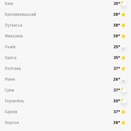
Київ
35°
Кропивницький
38°
Луганськ
38°
Миколаїв
39°
Львів
25°
Одеса
35°
Полтава
37°
Рівне
26°
Суми
37°
Тернопіль
30°
Харків
37°
Херсон
38°