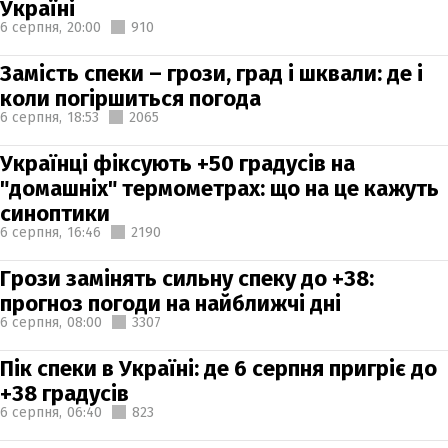
Україні
6 серпня,
20:00
910
Замість спеки – грози, град і шквали: де і
коли погіршиться погода
6 серпня,
18:53
2065
Українці фіксують +50 градусів на
"домашніх" термометрах: що на це кажуть
синоптики
6 серпня,
16:46
2190
Грози замінять сильну спеку до +38:
прогноз погоди на найближчі дні
6 серпня,
08:00
3307
Пік спеки в Україні: де 6 серпня пригріє до
+38 градусів
6 серпня,
06:40
823