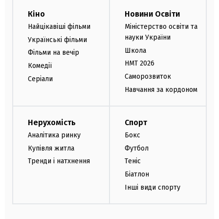
Кіно
Новини Освіти
Найцікавіші фільми
Міністерство освіти та
науки України
Українські фільми
Школа
Фільми на вечір
НМТ 2026
Комедії
Саморозвиток
Серіали
Навчання за кордоном
Нерухомість
Спорт
Аналітика ринку
Бокс
Купівля житла
Футбол
Тренди і натхнення
Теніс
Біатлон
Інші види спорту