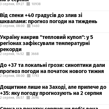
3 серпня,
09:27
10938
Від спеки +40 градусів до злив зі
шквалами: прогноз погоди на тиждень
3 серпня,
08:00
5460
Україну накрив "тепловий купол": у 5
регіонах зафіксували температурні
рекорди
2 серпня,
14:52
3668
До +37 та локальні грози: синоптики дали
прогноз погоди на початок нового тижня
2 серпня,
08:00
1793
Дощитиме лише на Заході, але припече до
+35: яку погоду прогнозують на 2 серпня
2 серпня,
06:57
2696
Спека на початку серпня: чи поб'є вона