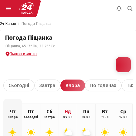
24 Канал
Погода Піщанка
Погода Піщанка
Піщанка, 45.17°Пн, 33.25°Сх
Змінити місто
Сьогодні
Завтра
Вчора
По годинах
Тиж
Чт
Пт
Сб
Нд
Пн
Вт
Ср
Вчора
Сьогодні
Завтра
09.08
10.08
11.08
12.08