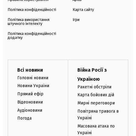
Політика конфіденційності
Карта сайту
Політика використання
Ігри
штучного інтелекту
Політика конфіденційності
додатку
Всі новини
Війна Росії з
Головні новини
Україною
Новини України
Ракетні обстріли
Прямий ефір
Карта бойових дій
Відеоновини
Мирні переговори
Аудіоновини
Повітряна тривога в
Україні
Погода
Масована атака по
Україні