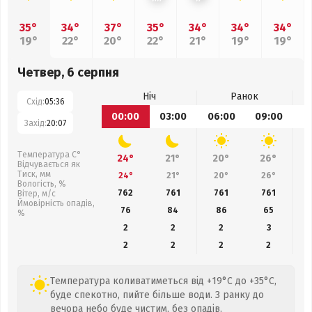
35°
34°
37°
35°
34°
34°
34°
19°
22°
20°
22°
21°
19°
19°
Четвер, 6 серпня
Ніч
Ранок
Схід:
05:36
00:00
03:00
06:00
09:00
1
Захід:
20:07
Температура С°
24°
21°
20°
26°
Відчувається як
Тиск, мм
24°
21°
20°
26°
Вологість, %
762
761
761
761
Вітер, м/с
Ймовірність опадів,
76
84
86
65
%
2
2
2
3
2
2
2
2
Температура коливатиметься від +19°C до +35°C,
буде спекотно, пийте більше води. З ранку до
вечора небо буде чистим, без опадів.