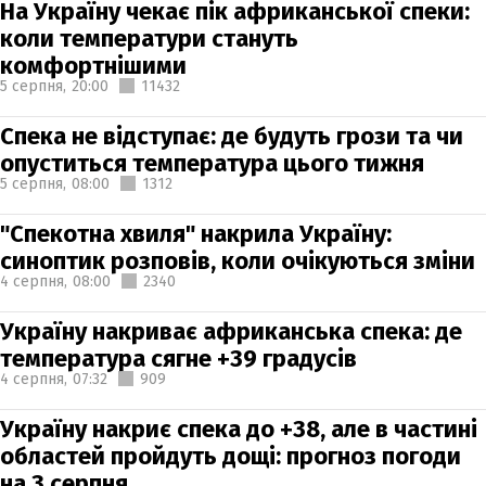
На Україну чекає пік африканської спеки:
коли температури стануть
комфортнішими
5 серпня,
20:00
11432
Спека не відступає: де будуть грози та чи
опуститься температура цього тижня
5 серпня,
08:00
1312
"Спекотна хвиля" накрила Україну:
синоптик розповів, коли очікуються зміни
4 серпня,
08:00
2340
Україну накриває африканська спека: де
температура сягне +39 градусів
4 серпня,
07:32
909
Україну накриє спека до +38, але в частині
областей пройдуть дощі: прогноз погоди
на 3 серпня