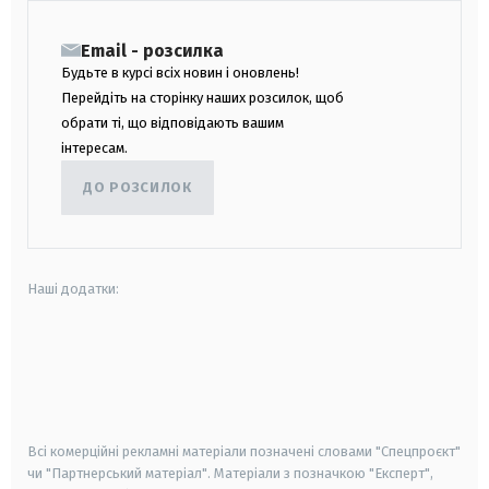
Email - розсилка
Будьте в курсі всіх новин і оновлень!
Перейдіть на сторінку наших розсилок, щоб
обрати ті, що відповідають вашим
інтересам.
ДО РОЗСИЛОК
Наші додатки:
android
apple
smart tv
samsung smart tv
Всі комерційні рекламні матеріали позначені словами "Спецпроєкт"
чи "Партнерський матеріал". Матеріали з позначкою "Експерт",