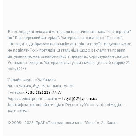
android
apple
smart tv
samsung smart tv
Всі комерційні рекламні матеріали позначені словами "Спецпроєкт"
чи "Партнерський матеріал". Матеріали з позначкою "Експерт",
"Позиція" відображають позицію авторів та героїв. Редакція може
не поділяти їхніх поглядів. Детальніше щодо реклами та правил
цитування можна ознайомитись в правилах користування сайтом.
Усі права захищені.
Матеріали сайту призначені для осіб старше
21
року (21+)
Онлайн-медіа «24 Канал»
пл. Галицька, буд. 15, м. Львів, 79008
Телефон
+380 (32) 229-77-77
Адреса електронної пошти —
legal@24tv.com.ua
Ідентифікатор онлайн-медіа в Реєстрі суб'єктів у сфері медіа —
R40-06057
© 2005—2026,
ПрАТ «Телерадіокомпанія "Люкс"», 24 Канал.