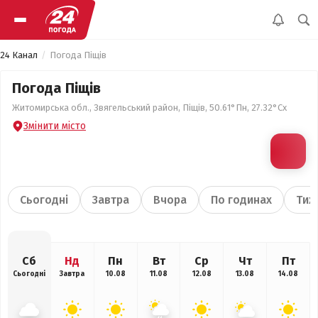
24 Канал
Погода Піщів
Погода Піщів
Житомирська обл., Звягельський район, Піщів, 50.61°Пн, 27.32°Сх
Змінити місто
Сьогодні
Завтра
Вчора
По годинах
Тиж
Сб
Нд
Пн
Вт
Ср
Чт
Пт
Сьогодні
Завтра
10.08
11.08
12.08
13.08
14.08