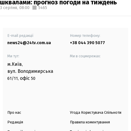
шквалами: прогноз погоди на тиждень
3 серпня,
08:00
5465
E-mail редакції
Номер телефону:
news24@24tv.com.ua
+38 044 390 5077
Ми тут:
Ми в соцмережах:
м.Київ
,
вул. Володимирська
офіс
61/11,
50
Про нас
Угода Користувача Спільноти
Редакція
Правила коментування