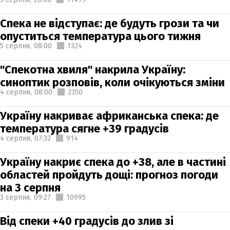
Спека не відступає: де будуть грози та чи
опуститься температура цього тижня
5 серпня,
08:00
1324
"Спекотна хвиля" накрила Україну:
синоптик розповів, коли очікуються зміни
4 серпня,
08:00
2350
Україну накриває африканська спека: де
температура сягне +39 градусів
4 серпня,
07:32
914
Україну накриє спека до +38, але в частині
областей пройдуть дощі: прогноз погоди
на 3 серпня
3 серпня,
09:27
10995
Від спеки +40 градусів до злив зі