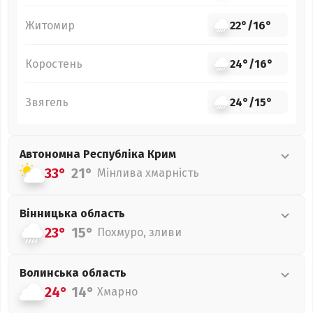
Житомир
22°
/
16°
Коростень
24°
/
16°
Звягель
24°
/
15°
Автономна Республіка Крим
33°
21°
Мінлива хмарність
Вінницька
область
23°
15°
Похмуро, зливи
Волинська
область
24°
14°
Хмарно