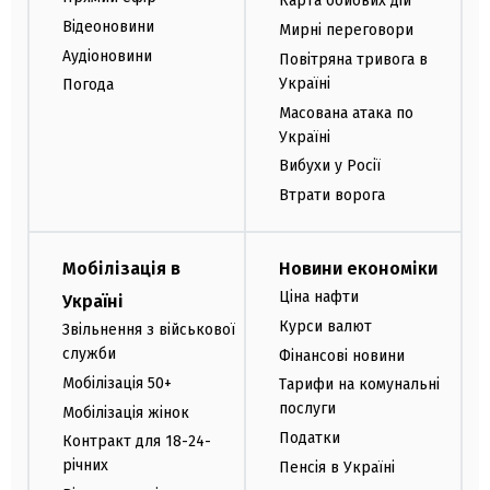
Карта бойових дій
Відеоновини
Мирні переговори
Аудіоновини
Повітряна тривога в
Україні
Погода
Масована атака по
Україні
Вибухи у Росії
Втрати ворога
Мобілізація в
Новини економіки
Ціна нафти
Україні
Курси валют
Звільнення з військової
служби
Фінансові новини
Мобілізація 50+
Тарифи на комунальні
послуги
Мобілізація жінок
Податки
Контракт для 18-24-
річних
Пенсія в Україні