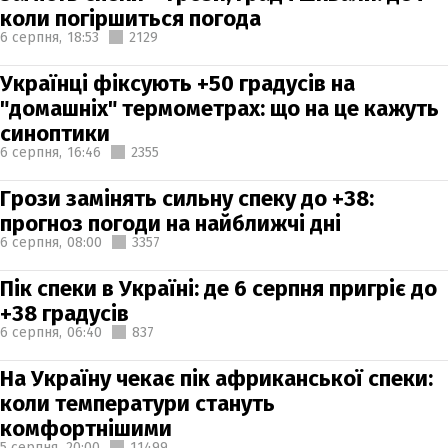
коли погіршиться погода
6 серпня,
18:53
2129
Українці фіксують +50 градусів на
"домашніх" термометрах: що на це кажуть
синоптики
6 серпня,
16:46
2355
Грози замінять сильну спеку до +38:
прогноз погоди на найближчі дні
6 серпня,
08:00
3357
Пік спеки в Україні: де 6 серпня пригріє до
+38 градусів
6 серпня,
06:40
837
На Україну чекає пік африканської спеки:
коли температури стануть
комфортнішими
5 серпня,
20:00
11499