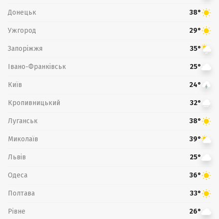
Донецьк
38°
Ужгород
29°
Запоріжжя
35°
Івано-Франківськ
25°
Київ
24°
Кропивницький
32°
Луганськ
38°
Миколаїв
39°
Львів
25°
Одеса
36°
Полтава
33°
Рівне
26°