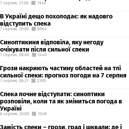
7 серпня,
21:00
1949
В Україні дещо похолодає: як надовго
відступить спека
7 серпня,
20:00
8964
Синоптикиня відповіла, яку негоду
очікувати після сильної спеки
7 серпня,
08:00
2440
Грози накриють частину областей на тлі
сильної спеки: прогноз погоди на 7 серпня
7 серпня,
06:21
2390
Спека почне відступати: синоптики
розповіли, коли та як зміниться погода в
Україні
6 серпня,
20:00
1048
Замість спеки – грози, град і шквали: де і