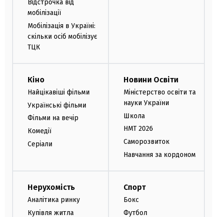
Відстрочка від
мобілізації
Мобілізація в Україні:
скільки осіб мобілізує
ТЦК
Кіно
Новини Освіти
Найцікавіші фільми
Міністерство освіти та
науки України
Українські фільми
Школа
Фільми на вечір
НМТ 2026
Комедії
Саморозвиток
Серіали
Навчання за кордоном
Нерухомість
Спорт
Аналітика ринку
Бокс
Купівля житла
Футбол