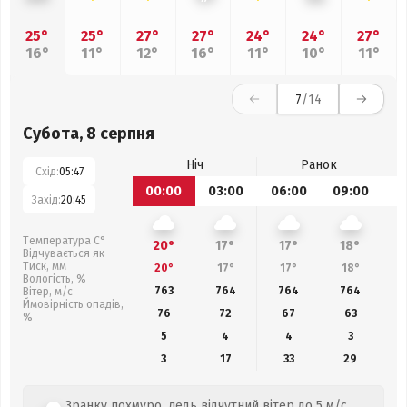
25°
25°
27°
27°
24°
24°
27°
16°
11°
12°
16°
11°
10°
11°
7
/14
Субота, 8 серпня
Ніч
Ранок
Схід:
05:47
00:00
03:00
06:00
09:00
1
Захід:
20:45
Температура С°
20°
17°
17°
18°
Відчувається як
Тиск, мм
20°
17°
17°
18°
Вологість, %
763
764
764
764
Вітер, м/с
Ймовірність опадів,
76
72
67
63
%
5
4
4
3
3
17
33
29
Зранку похмуро, ледь відчутний вітер до 5 м/с.