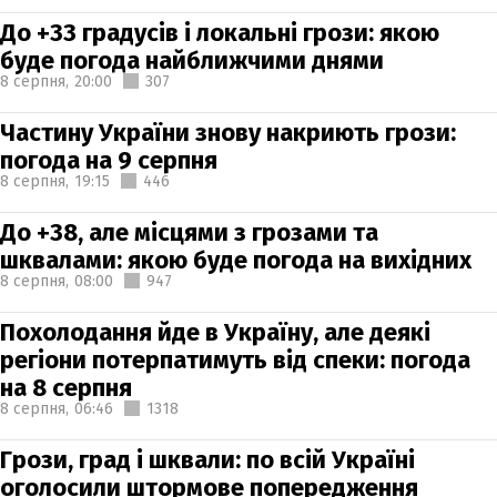
До +33 градусів і локальні грози: якою
буде погода найближчими днями
8 серпня,
20:00
307
Частину України знову накриють грози:
погода на 9 серпня
8 серпня,
19:15
446
До +38, але місцями з грозами та
шквалами: якою буде погода на вихідних
8 серпня,
08:00
947
Похолодання йде в Україну, але деякі
регіони потерпатимуть від спеки: погода
на 8 серпня
8 серпня,
06:46
1318
Грози, град і шквали: по всій Україні
оголосили штормове попередження