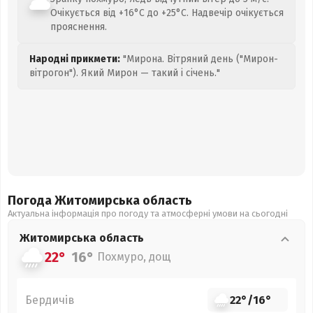
Очікується від +16°C до +25°C. Надвечір очікується
прояснення.
Народні прикмети:
"Мирона. Вітряний день ("Мирон-
вітрогон"). Який Мирон — такий і січень."
Погода Житомирська
область
Актуальна інформація про погоду та атмосферні умови на сьогодні
Житомирська
область
22°
16°
Похмуро, дощ
Бердичів
22°
/
16°