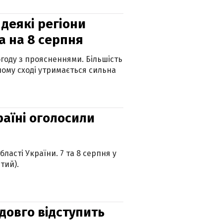
 деякі регіони
а на 8 серпня
огоду з проясненнями. Більшість
ному сході утримається сильна
країні оголосили
ласті України. 7 та 8 серпня у
тий).
адовго відступить