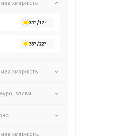
лива хмарність
31°
/
17°
33°
/
22°
лива хмарність
муро, зливи
рно
лива хмарність,