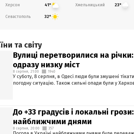
Херсон
Хмельницький
41°
23°
Севастополь
32°
ни та світу
Вулиці перетворилися на річки
одразу низку міст
8 серпня,
21:00
1940
У суботу, 8 серпня, в Одесі люди були змушені тікат
погодну ситуацію. Також сильні опади були у Харкові
До +33 градусів і локальні гроз
найближчими днями
8 серпня,
20:00
357
Погода в Україні найближчими днями буде переваж