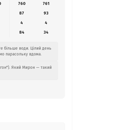
0
760
761
0
87
93
4
4
4
84
34
те більше води. Цілий день
ємо парасольку вдома.
гон"). Який Мирон — такий