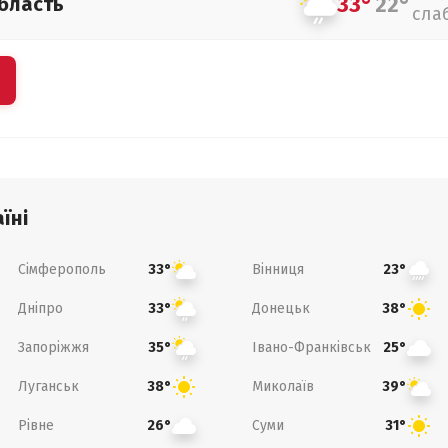
33°
22°
бласть
сла
їні
Сімферополь
Вінниця
33°
23°
Дніпро
Донецьк
33°
38°
Запоріжжя
Івано-Франківськ
35°
25°
Луганськ
Миколаїв
38°
39°
Рівне
Суми
26°
31°