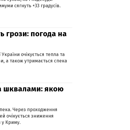
муми сягнуть +33 градусів.
ь грози: погода на
ї України очікується тепла та
зи, а також утримається спека
та шквалами: якою
спека. Через проходження
ей очікується зниження
 у Криму.