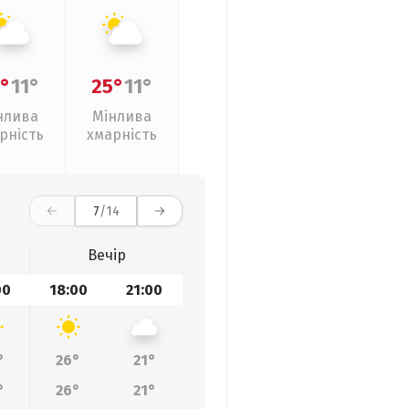
°
11°
25°
11°
нлива
Мінлива
рність
хмарність
7
/14
Вечір
00
18:00
21:00
°
26°
21°
°
26°
21°