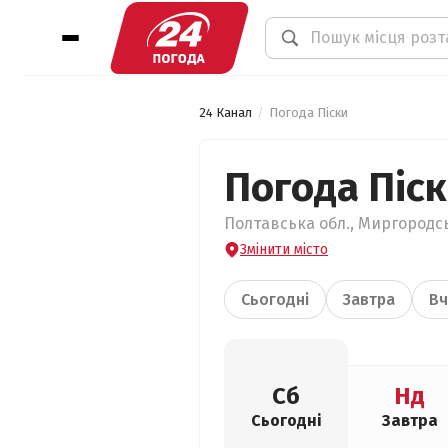
24 Канал
Погода Піски
Погода Піс
Полтавська обл., Миргородсь
Змінити місто
Сьогодні
Завтра
Вч
Сб
Нд
Сьогодні
Завтра