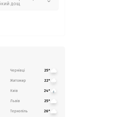
бкий дощ
Чернівці
25°
Житомир
22°
Київ
24°
Львів
25°
Тернопіль
26°