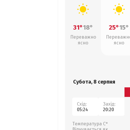
31°
18°
25°
15°
Переважно
Переважн
ясно
ясно
Субота, 8 серпня
Схід:
Захід:
05:24
20:20
Температура С°
Відчувається як