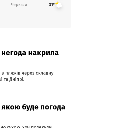
Черкаси
31°
: негода накрила
и з пляжів через складну
 та Дніпрі.
и: якою буде погода
но сухою, хоч подекуди