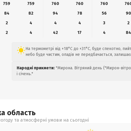
759
759
760
760
760
76
84
82
94
78
56
9
2
4
4
4
3
2
2
4
42
17
4
8
На термометрі від +18°C до +31°C, буде спекотно, пий
небо буде чистим, опадів не передбачається, залиша
Народні прикмети:
"Мирона. Вітряний день ("Мирон-вітро
і січень."
ка
область
огоду та атмосферні умови на сьогодні