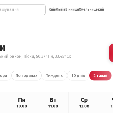
Київ
Львів
Вінниця
Хмельницький
ки
кий район, Піски, 50.37°Пн, 33.45°Сх
ора
По годинах
Тиждень
10 днів
2 тижні
Пн
Вт
Ср
10.08
11.08
12.08
1