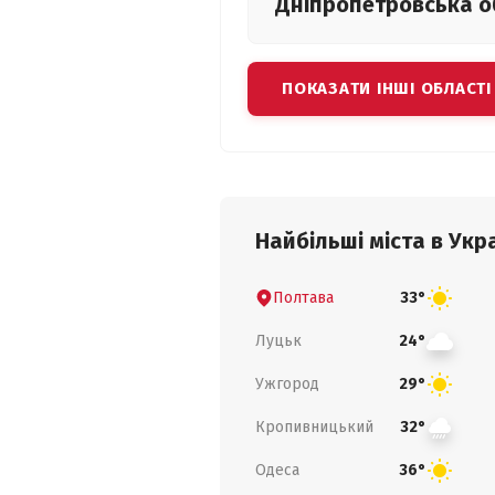
Дніпропетровська
о
ПОКАЗАТИ ІНШІ ОБЛАСТІ
Найбільші міста в Укра
Полтава
33°
Луцьк
24°
Ужгород
29°
Кропивницький
32°
Одеса
36°