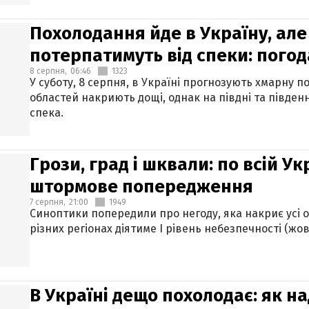
Похолодання йде в Україну, але
потерпатимуть від спеки: погод
8 серпня,
06:46
1323
У суботу, 8 серпня, в Україні прогнозують хмарну п
областей накриють дощі, однак на півдні та півден
спека.
Грози, град і шквали: по всій У
штормове попередження
7 серпня,
21:00
1949
Синоптики попередили про негоду, яка накриє усі об
різних регіонах діятиме І рівень небезпечності (жов
В Україні дещо похолодає: як н