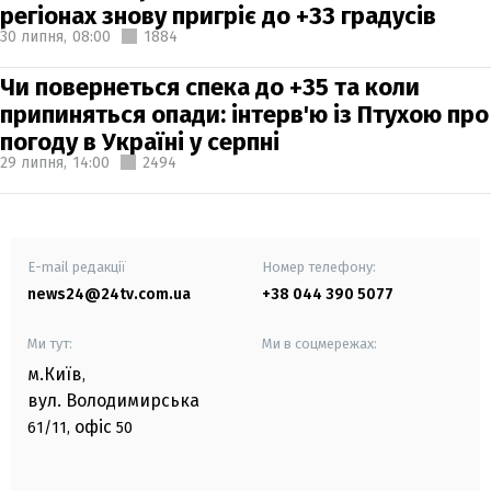
регіонах знову пригріє до +33 градусів
30 липня,
08:00
1884
Чи повернеться спека до +35 та коли
припиняться опади: інтерв'ю із Птухою про
погоду в Україні у серпні
29 липня,
14:00
2494
E-mail редакції
Номер телефону:
news24@24tv.com.ua
+38 044 390 5077
Ми тут:
Ми в соцмережах:
м.Київ
,
вул. Володимирська
офіс
61/11,
50