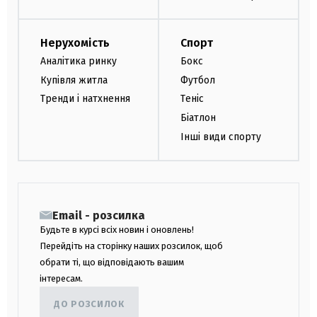
Нерухомість
Спорт
Аналітика ринку
Бокс
Купівля житла
Футбол
Тренди і натхнення
Теніс
Біатлон
Інші види спорту
Email - розсилка
Будьте в курсі всіх новин і оновлень!
Перейдіть на сторінку наших розсилок, щоб
обрати ті, що відповідають вашим
інтересам.
ДО РОЗСИЛОК