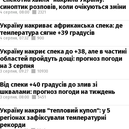
синоптик розповів, коли очікуються зміни
4 серпня,
08:00
2321
Україну накриває африканська спека: де
температура сягне +39 градусів
4 серпня,
07:32
900
Україну накриє спека до +38, але в частині
областей пройдуть дощі: прогноз погоди
на 3 серпня
3 серпня,
09:27
10930
Від спеки +40 градусів до злив зі
шквалами: прогноз погоди на тиждень
3 серпня,
08:00
5451
Україну накрив "тепловий купол": у 5
регіонах зафіксували температурні
рекорди