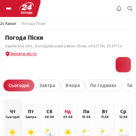
24 Канал
Погода Піски
Погода Піски
Харківська обл., Богодухівський район, Піски, 49.83°Пн, 35.67°Сх
Змінити місто
Сьогодні
Завтра
Вчора
По годинах
Тиж
Чт
Пт
Сб
Нд
Пн
Вт
Ср
Сьогодні
Завтра
08.08
09.08
10.08
11.08
12.08