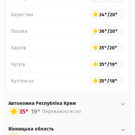
Берестин
34°
/
20°
Лозова
36°
/
20°
Харків
35°
/
20°
Чугуїв
35°
/
19°
Куп’янськ
35°
/
18°
Автономна Республіка Крим
35°
19°
Переважно ясно
Вінницька
область