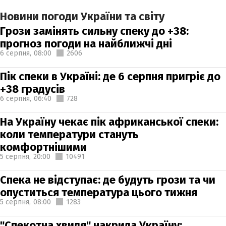
Новини погоди України та світу
Грози замінять сильну спеку до +38:
прогноз погоди на найближчі дні
6 серпня,
08:00
2606
Пік спеки в Україні: де 6 серпня пригріє до
+38 градусів
6 серпня,
06:40
728
На Україну чекає пік африканської спеки:
коли температури стануть
комфортнішими
5 серпня,
20:00
10491
Спека не відступає: де будуть грози та чи
опуститься температура цього тижня
5 серпня,
08:00
1283
"Спекотна хвиля" накрила Україну: