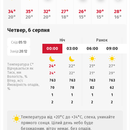
34°
35°
32°
27°
26°
30°
28°
20°
20°
20°
18°
15°
15°
16°
Четвер, 6 серпня
Ніч
Ранок
Схід:
05:13
00:00
03:00
06:00
09:00
1
Захід:
20:12
Температура С°
24°
22°
21°
27°
Відчувається як
Тиск, мм
24°
22°
21°
29°
Вологість, %
763
763
763
763
Вітер, м/с
Ймовірність опадів,
70
78
82
62
%
1
1
1
1
2
2
2
2
Температура від +20°C до +34°C, спека, уникайте
прямого сонця. Цілий день небо буде
безхмарним, вітру немає, без опадів.