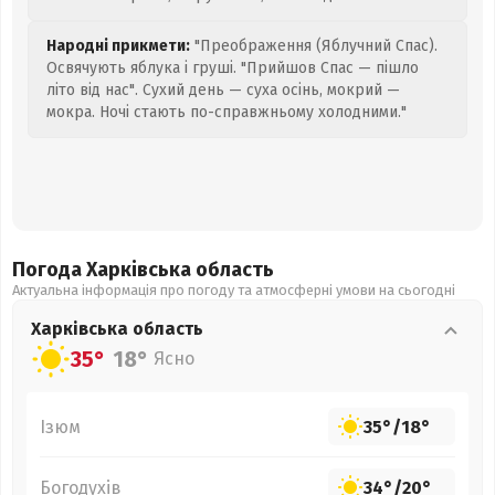
Народні прикмети:
"Преображення (Яблучний Спас).
Освячують яблука і груші. "Прийшов Спас — пішло
літо від нас". Сухий день — суха осінь, мокрий —
мокра. Ночі стають по-справжньому холодними."
Погода Харківська
область
Актуальна інформація про погоду та атмосферні умови на сьогодні
Харківська
область
35°
18°
Ясно
Ізюм
35°
/
18°
Богодухів
34°
/
20°