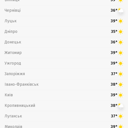
Чернівці
36°
Луцьк
39°
Дніпро
35°
Донецьк
36°
Житомир
39°
Ужгород
39°
Запоріжжя
37°
Івано-Франківськ
38°
Київ
39°
Кропивницький
38°
Луганськ
37°
Миколаїв
39°