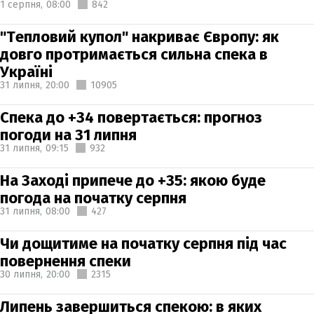
1 серпня,
08:00
842
"Тепловий купол" накриває Європу: як
довго протримається сильна спека в
Україні
31 липня,
20:00
10905
Спека до +34 повертається: прогноз
погоди на 31 липня
31 липня,
09:15
932
На Заході припече до +35: якою буде
погода на початку серпня
31 липня,
08:00
427
Чи дощитиме на початку серпня під час
повернення спеки
30 липня,
20:00
2315
Липень завершиться спекою: в яких