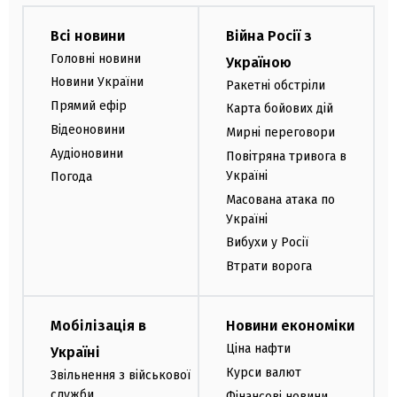
Всі новини
Війна Росії з
Головні новини
Україною
Новини України
Ракетні обстріли
Прямий ефір
Карта бойових дій
Відеоновини
Мирні переговори
Аудіоновини
Повітряна тривога в
Україні
Погода
Масована атака по
Україні
Вибухи у Росії
Втрати ворога
Мобілізація в
Новини економіки
Ціна нафти
Україні
Курси валют
Звільнення з військової
служби
Фінансові новини