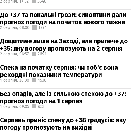
2 серпня,
14:52
3648
До +37 та локальні грози: синоптики дали
прогноз погоди на початок нового тижня
2 серпня,
08:00
1791
Дощитиме лише на Заході, але припече до
+35: яку погоду прогнозують на 2 серпня
2 серпня,
06:57
2691
Спека на початку серпня: чи поб'є вона
рекордні показники температури
1 серпня,
20:00
1538
Без опадів, але із сильною спекою до +37:
прогноз погоди на 1 серпня
1 серпня,
09:05
653
Серпень приніс спеку до +38 градусів: яку
погоду прогнозують на вихідні