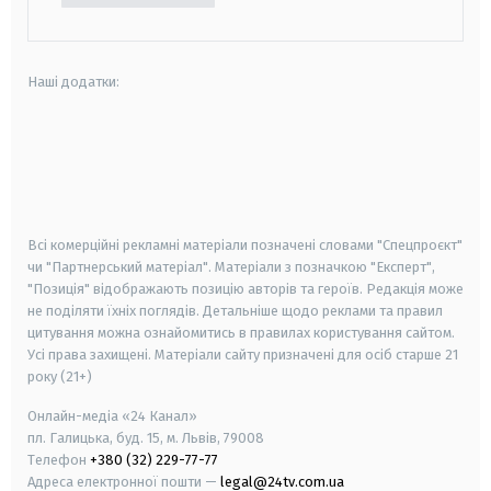
Наші додатки:
android
apple
smart tv
samsung smart tv
Всі комерційні рекламні матеріали позначені словами "Спецпроєкт"
чи "Партнерський матеріал". Матеріали з позначкою "Експерт",
"Позиція" відображають позицію авторів та героїв. Редакція може
не поділяти їхніх поглядів. Детальніше щодо реклами та правил
цитування можна ознайомитись в правилах користування сайтом.
Усі права захищені.
Матеріали сайту призначені для осіб старше
21
року (21+)
Онлайн-медіа «24 Канал»
пл. Галицька, буд. 15, м. Львів, 79008
Телефон
+380 (32) 229-77-77
Адреса електронної пошти —
legal@24tv.com.ua