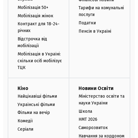
Мобілізація 50+
Тарифи на комунальні
послуги
Мобілізація жінок
Податки
Контракт для 18-24-
річних
Пенсія в Україні
Відстрочка від
мобілізації
Мобілізація в Україні:
скільки осіб мобілізує
ТЦК
Кіно
Новини Освіти
Найцікавіші фільми
Міністерство освіти та
науки України
Українські фільми
Школа
Фільми на вечір
НМТ 2026
Комедії
Саморозвиток
Серіали
Навчання за кордоном