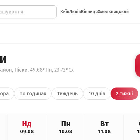
Київ
Львів
Вінниця
Хмельницький
ки
айон, Піски, 49.68°Пн, 23.72°Сх
ора
По годинах
Тиждень
10 днів
2 тижні
Нд
Пн
Вт
09.08
10.08
11.08
1