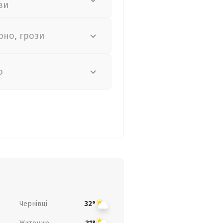
ви
рно, грози
о
Чернівці
32°