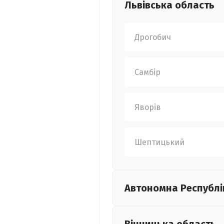
Львівська
область
Дрогобич
Самбір
Яворів
Шептицький
Автономна Республі