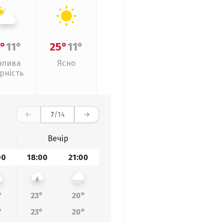
°
11°
25°
11°
нлива
Ясно
рність
7
/14
Вечір
00
18:00
21:00
°
23°
20°
°
23°
20°