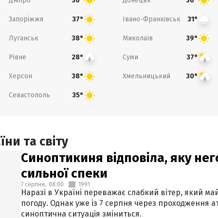
Дніпро
Донецьк
36°
36°
Запоріжжя
Івано-Франківськ
37°
31°
Луганськ
Миколаїв
38°
39°
Рівне
Суми
28°
37°
Херсон
Хмельницький
38°
30°
Севастополь
35°
ни та світу
Синоптикиня відповіла, яку нег
сильної спеки
7 серпня,
08:00
1991
Наразі в Україні переважає слабкий вітер, який м
погоду. Однак уже із 7 серпня через проходження 
синоптична ситуація зміниться.