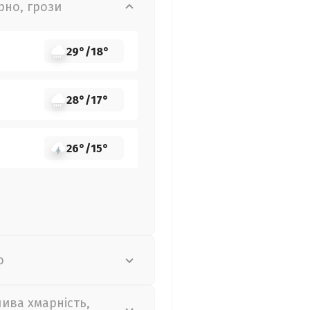
рно, грози
29°
/
18°
28°
/
17°
26°
/
15°
о
лива хмарність,