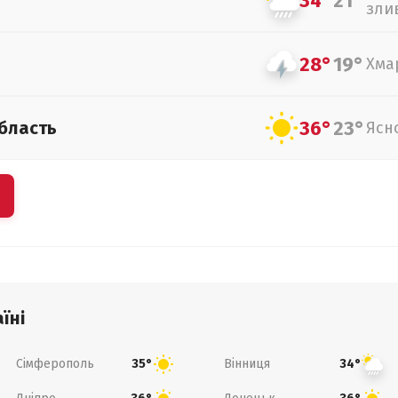
34°
21°
зли
28°
19°
Хма
36°
23°
бласть
Ясн
їні
Сімферополь
Вінниця
35°
34°