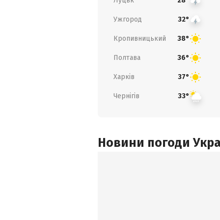
Луцьк
28°
Ужгород
32°
Кропивницький
38°
Полтава
36°
Харків
37°
Чернігів
33°
Новини погоди Украї