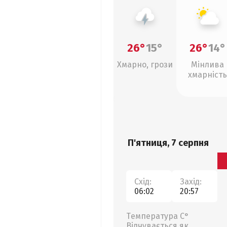
26°
15°
26°
14°
Хмарно, грози
Мінлива
хмарність
П'ятниця, 7 серпня
Схід:
Захід:
06:02
20:57
Температура С°
Відчувається як