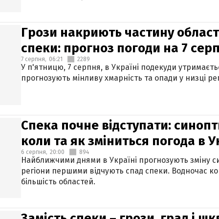
Грози накриють частину областе
спеки: прогноз погоди на 7 сер
7 серпня,
06:21
2289
У п'ятницю, 7 серпня, в Україні подекуди утримаєт
прогнозують мінливу хмарність та опади у низці рег
Спека почне відступати: синопт
коли та як зміниться погода в У
6 серпня,
20:00
894
Найближчими днями в Україні прогнозують зміну син
регіони першими відчують спад спеки. Водночас к
більшість областей.
Замість спеки – грози, град і шк