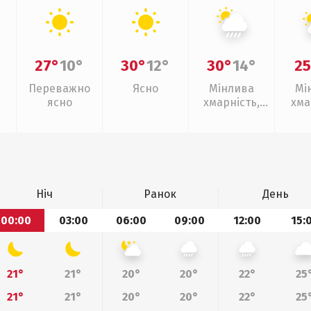
27°
10°
30°
12°
30°
14°
25
Переважно
Ясно
Мінлива
Мі
ясно
хмарність,
хма
зливи
Ніч
Ранок
День
00:00
03:00
06:00
09:00
12:00
15:
21°
21°
20°
20°
22°
25
21°
21°
20°
20°
22°
25