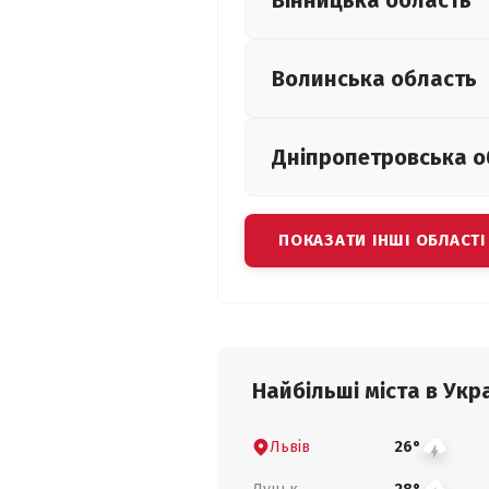
Вінницька
область
Волинська
область
Дніпропетровська
о
ПОКАЗАТИ ІНШІ ОБЛАСТІ
Найбільші міста в Укра
Львів
26°