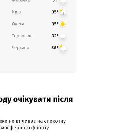
Житомир
31°
Київ
35°
Одеса
35°
Тернопіль
32°
Черкаси
36°
оду очікувати після
айже не впливає на спекотну
атмосферного фронту