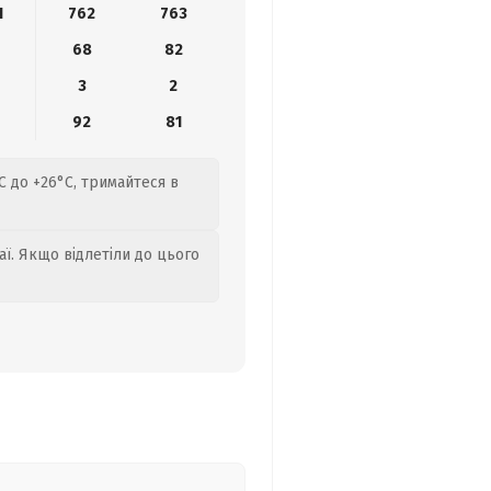
1
762
763
68
82
3
2
92
81
C до +26°C, тримайтеся в
аї. Якщо відлетіли до цього