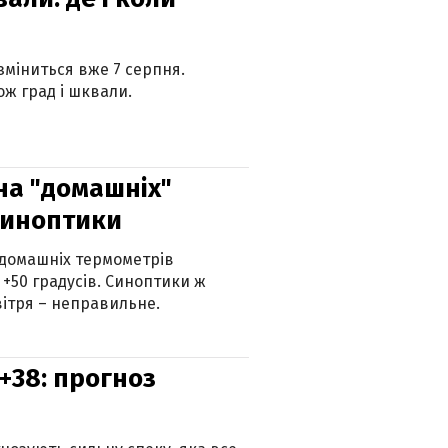
 зміниться вже 7 серпня.
ж град і шквали.
 на "домашніх"
синоптики
 домашніх термометрів
 +50 градусів. Синоптики ж
ітря – неправильне.
+38: прогноз