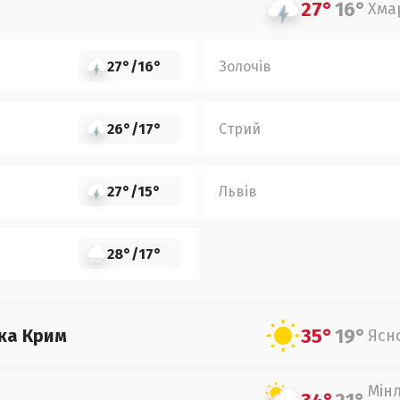
27°
16°
Хма
27°
/
16°
Золочів
26°
/
17°
Стрий
27°
/
15°
Львів
28°
/
17°
35°
19°
ка Крим
Ясн
Мін