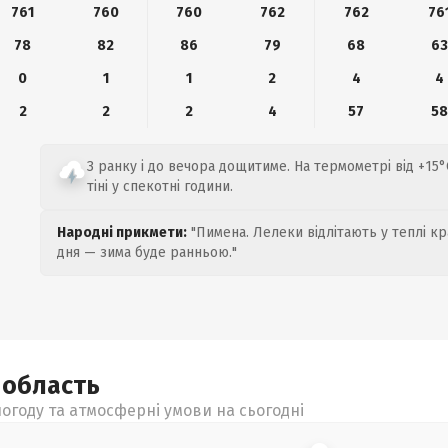
761
760
760
762
762
76
78
82
86
79
68
63
0
1
1
2
4
4
2
2
2
4
57
58
З ранку і до вечора дощитиме. На термометрі від +15°
тіні у спекотні години.
Народні прикмети:
"Пимена. Лелеки відлітають у теплі кр
дня — зима буде ранньою."
а
область
огоду та атмосферні умови на сьогодні