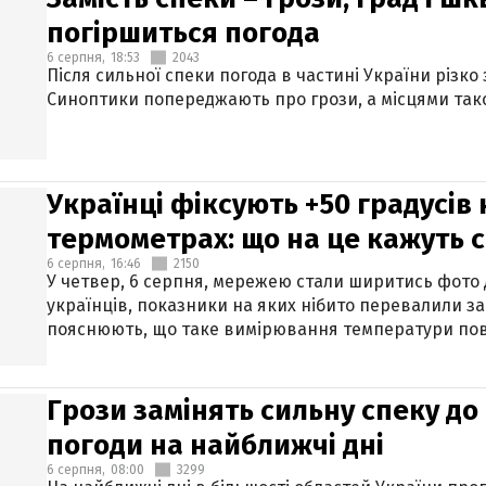
погіршиться погода
6 серпня,
18:53
2043
Після сильної спеки погода в частині України різко
Синоптики попереджають про грози, а місцями тако
Українці фіксують +50 градусів
термометрах: що на це кажуть 
6 серпня,
16:46
2150
У четвер, 6 серпня, мережею стали ширитись фото
українців, показники на яких нібито перевалили за
пояснюють, що таке вимірювання температури пов
Грози замінять сильну спеку до 
погоди на найближчі дні
6 серпня,
08:00
3299