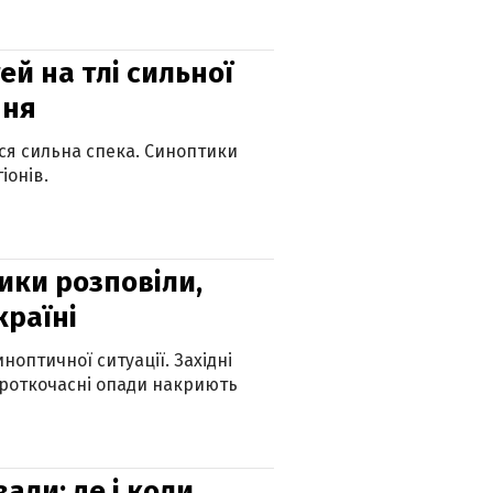
й на тлі сильної
пня
ься сильна спека. Синоптики
іонів.
ики розповіли,
країні
оптичної ситуації. Західні
ороткочасні опади накриють
вали: де і коли