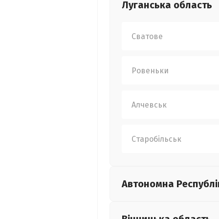
Луганська
область
Сватове
Ровеньки
Алчевськ
Старобільськ
Автономна Республі