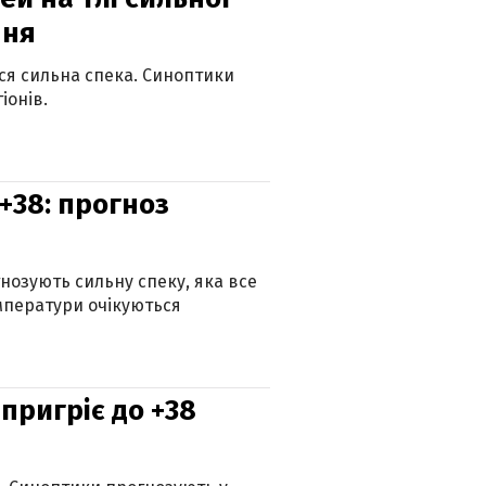
пня
ься сильна спека. Синоптики
іонів.
+38: прогноз
гнозують сильну спеку, яка все
мператури очікуються
 пригріє до +38