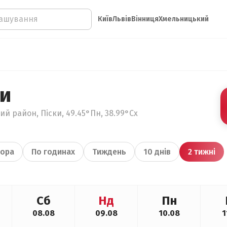
Київ
Львів
Вінниця
Хмельницький
ки
ий район, Піски, 49.45°Пн, 38.99°Сх
ора
По годинах
Тиждень
10 днів
2 тижні
Сб
Нд
Пн
08.08
09.08
10.08
1