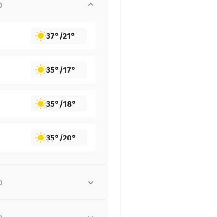
о
37°
/
21°
35°
/
17°
35°
/
18°
35°
/
20°
о