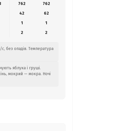
3
762
762
42
62
1
1
2
2
/с, без опадів. Температура
ують яблука і груші.
сінь, мокрий — мокра. Ночі