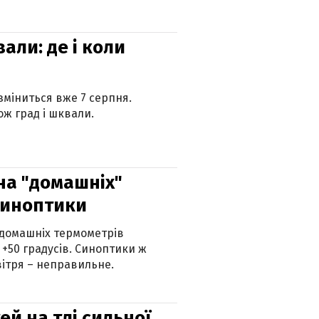
вали: де і коли
 зміниться вже 7 серпня.
ж град і шквали.
 на "домашніх"
синоптики
 домашніх термометрів
 +50 градусів. Синоптики ж
ітря – неправильне.
й на тлі сильної