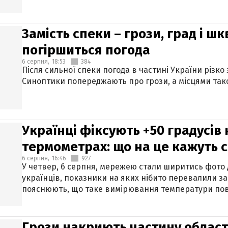
Замість спеки – грози, град і шк
погіршиться погода
6 серпня,
18:53
384
Після сильної спеки погода в частині України різко
Синоптики попереджають про грози, а місцями тако
Українці фіксують +50 градусів
термометрах: що на це кажуть 
6 серпня,
16:46
927
У четвер, 6 серпня, мережею стали ширитись фото
українців, показники на яких нібито перевалили за
пояснюють, що таке вимірювання температури пов
Грози накриють частину областе