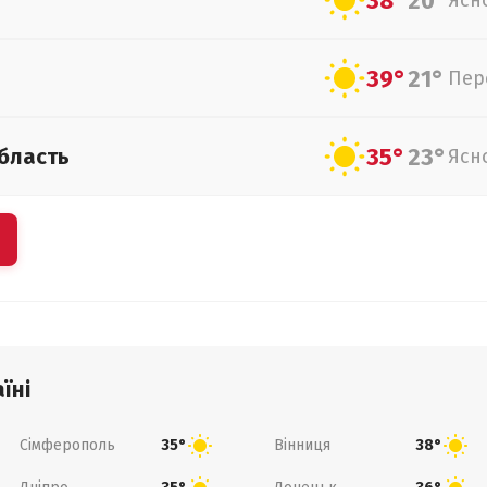
38°
20°
Ясн
39°
21°
Пер
35°
23°
бласть
Ясн
їні
Сімферополь
Вінниця
35°
38°