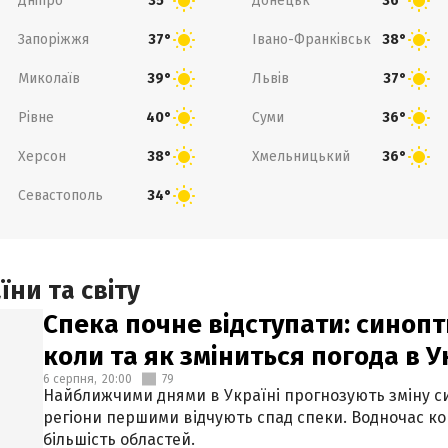
Дніпро
Донецьк
35°
36°
Запоріжжя
Івано-Франківськ
37°
38°
Миколаїв
Львів
39°
37°
Рівне
Суми
40°
36°
Херсон
Хмельницький
38°
36°
Севастополь
34°
ни та світу
Спека почне відступати: синопт
коли та як зміниться погода в У
6 серпня,
20:00
79
Найближчими днями в Україні прогнозують зміну син
регіони першими відчують спад спеки. Водночас к
більшість областей.