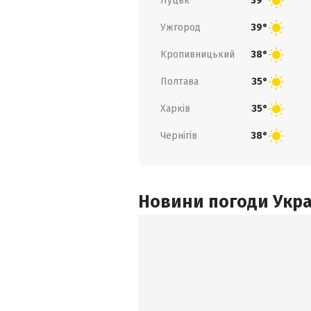
Луцьк
39°
Ужгород
39°
Кропивницький
38°
Полтава
35°
Харків
35°
Чернігів
38°
Новини погоди Украї