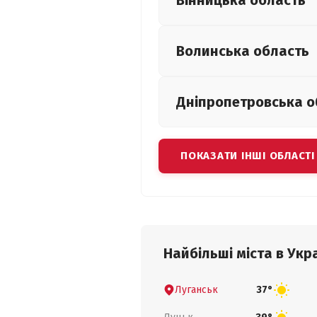
Вінницька
область
Волинська
область
Дніпропетровська
о
ПОКАЗАТИ ІНШІ ОБЛАСТІ
Найбільші міста в Укра
Луганськ
37°