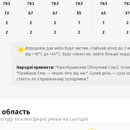
763
763
763
763
763
76
72
67
67
55
45
37
2
2
2
1
1
2
2
2
2
2
2
2
Впродовж дня небо буде чистим, слабкий вітер до 2 м
від +18°C до +34°C, буде спекотно, пийте більше води.
Народні прикмети:
"Преображення (Яблучний Спас). Освяч
"Прийшов Спас — пішло літо від нас". Сухий день — суха о
стають по-справжньому холодними."
а
область
огоду та атмосферні умови на сьогодні