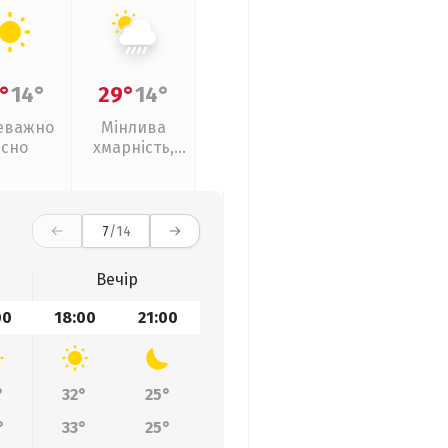
°
14°
29°
14°
еважно
Мінлива
ясно
хмарність,
зливи
7
/14
Вечір
00
18:00
21:00
°
32°
25°
°
33°
25°