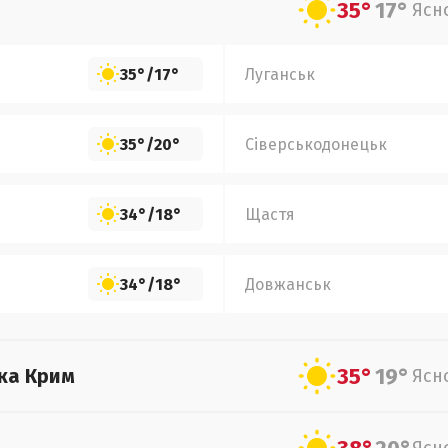
35°
17°
Ясн
35°
/
17°
Луганськ
35°
/
20°
Сіверськодонецьк
34°
/
18°
Щастя
34°
/
18°
Довжанськ
35°
19°
ка Крим
Ясн