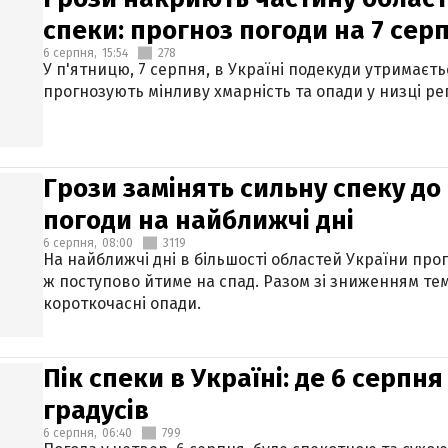
спеки: прогноз погоди на 7 сер
6 серпня,
15:54
278
У п'ятницю, 7 серпня, в Україні подекуди утримаєт
прогнозують мінливу хмарність та опади у низці рег
Грози замінять сильну спеку до 
погоди на найближчі дні
6 серпня,
08:00
3119
На найближчі дні в більшості областей України про
ж поступово йтиме на спад. Разом зі зниженням те
короткочасні опади.
Пік спеки в Україні: де 6 серпня
градусів
6 серпня,
06:40
799