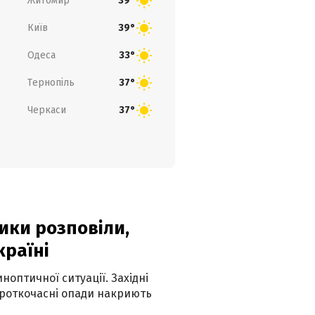
Житомир
39°
Київ
39°
Одеса
33°
Тернопіль
37°
Черкаси
37°
ики розповіли,
країні
оптичної ситуації. Західні
ороткочасні опади накриють