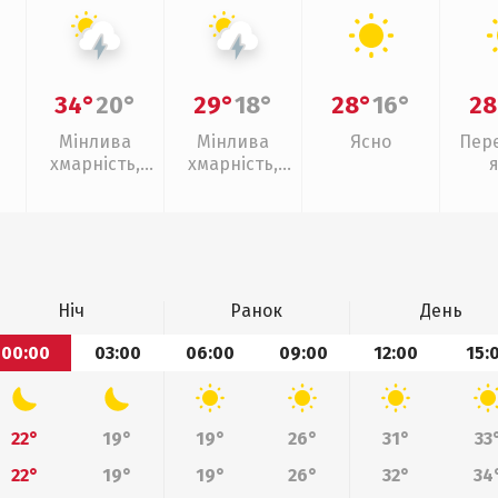
34°
20°
29°
18°
28°
16°
28
Мінлива
Мінлива
Ясно
Пер
хмарність,
хмарність,
грози
грози
Ніч
Ранок
День
00:00
03:00
06:00
09:00
12:00
15:
22°
19°
19°
26°
31°
33
22°
19°
19°
26°
32°
34