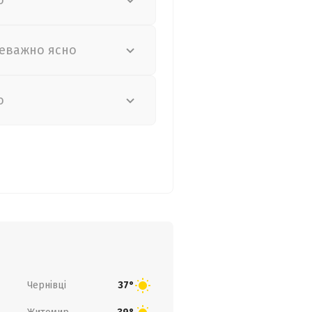
о
еважно ясно
о
Чернівці
37°