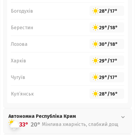
Богодухів
28°
/
17°
Берестин
29°
/
18°
Лозова
30°
/
18°
Харків
29°
/
17°
Чугуїв
29°
/
17°
Куп’янськ
28°
/
16°
Автономна Республіка Крим
33°
20°
Мінлива хмарність, слабкий дощ