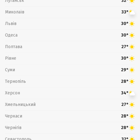
Луганськ
32°
Миколаїв
33°
Львів
30°
Одеса
30°
Полтава
27°
Рівне
30°
Суми
29°
Тернопіль
28°
Херсон
34°
Хмельницький
27°
Черкаси
28°
Чернігів
28°
Севастополь
32°