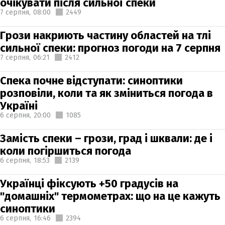
очікувати після сильної спеки
7 серпня,
08:00
2449
Грози накриють частину областей на тлі
сильної спеки: прогноз погоди на 7 серпня
7 серпня,
06:21
2412
Спека почне відступати: синоптики
розповіли, коли та як зміниться погода в
Україні
6 серпня,
20:00
1085
Замість спеки – грози, град і шквали: де і
коли погіршиться погода
6 серпня,
18:53
2139
Українці фіксують +50 градусів на
"домашніх" термометрах: що на це кажуть
синоптики
6 серпня,
16:46
2394