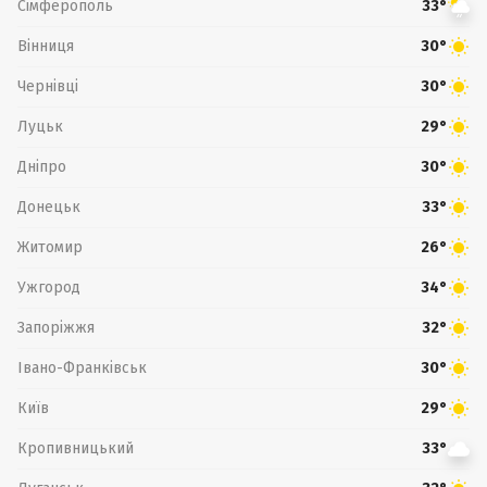
Сімферополь
33°
Вінниця
30°
Чернівці
30°
Луцьк
29°
Дніпро
30°
Донецьк
33°
Житомир
26°
Ужгород
34°
Запоріжжя
32°
Івано-Франківськ
30°
Київ
29°
Кропивницький
33°