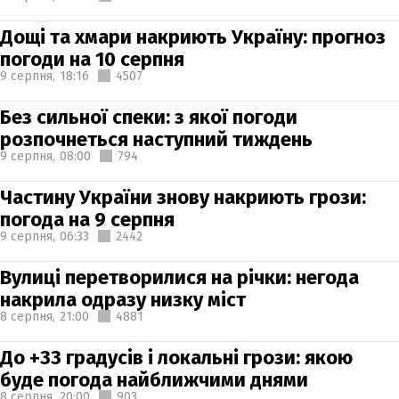
Дощі та хмари накриють Україну: прогноз
погоди на 10 серпня
9 серпня,
18:16
4507
Без сильної спеки: з якої погоди
розпочнеться наступний тиждень
9 серпня,
08:00
794
Частину України знову накриють грози:
погода на 9 серпня
9 серпня,
06:33
2442
Вулиці перетворилися на річки: негода
накрила одразу низку міст
8 серпня,
21:00
4881
До +33 градусів і локальні грози: якою
буде погода найближчими днями
8 серпня,
20:00
903