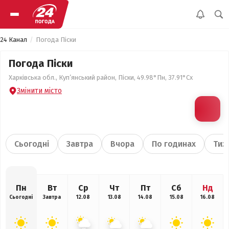
24 Канал
Погода Піски
Погода Піски
Харківська обл., Куп’янський район, Піски, 49.98°Пн, 37.91°Сх
Змінити місто
Сьогодні
Завтра
Вчора
По годинах
Тиж
Пн
Вт
Ср
Чт
Пт
Сб
Нд
Сьогодні
Завтра
12.08
13.08
14.08
15.08
16.08