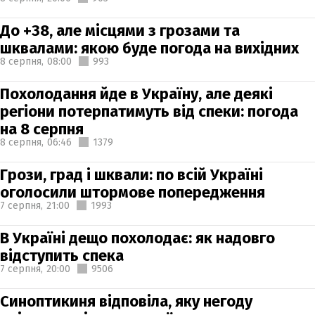
До +38, але місцями з грозами та
шквалами: якою буде погода на вихідних
8 серпня,
08:00
993
Похолодання йде в Україну, але деякі
регіони потерпатимуть від спеки: погода
на 8 серпня
8 серпня,
06:46
1379
Грози, град і шквали: по всій Україні
оголосили штормове попередження
7 серпня,
21:00
1993
В Україні дещо похолодає: як надовго
відступить спека
7 серпня,
20:00
9506
Синоптикиня відповіла, яку негоду