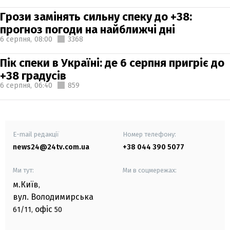
Грози замінять сильну спеку до +38:
прогноз погоди на найближчі дні
6 серпня,
08:00
3368
Пік спеки в Україні: де 6 серпня пригріє до
+38 градусів
6 серпня,
06:40
859
E-mail редакції
Номер телефону:
news24@24tv.com.ua
+38 044 390 5077
Ми тут:
Ми в соцмережах:
м.Київ
,
вул. Володимирська
офіс
61/11,
50