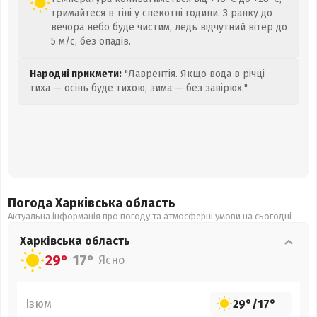
тримайтеся в тіні у спекотні години. З ранку до
вечора небо буде чистим, ледь відчутний вітер до
5 м/с, без опадів.
Народні прикмети:
"Лаврентія. Якщо вода в річці
тиха — осінь буде тихою, зима — без завірюх."
Погода Харківська
область
Актуальна інформація про погоду та атмосферні умови на сьогодні
Харківська
область
29°
17°
Ясно
Ізюм
29°
/
17°