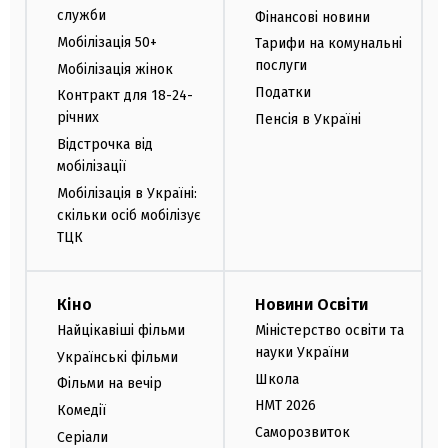
служби
Фінансові новини
Мобілізація 50+
Тарифи на комунальні
послуги
Мобілізація жінок
Податки
Контракт для 18-24-
річних
Пенсія в Україні
Відстрочка від
мобілізації
Мобілізація в Україні:
скільки осіб мобілізує
ТЦК
Кіно
Новини Освіти
Найцікавіші фільми
Міністерство освіти та
науки України
Українські фільми
Школа
Фільми на вечір
НМТ 2026
Комедії
Саморозвиток
Серіали