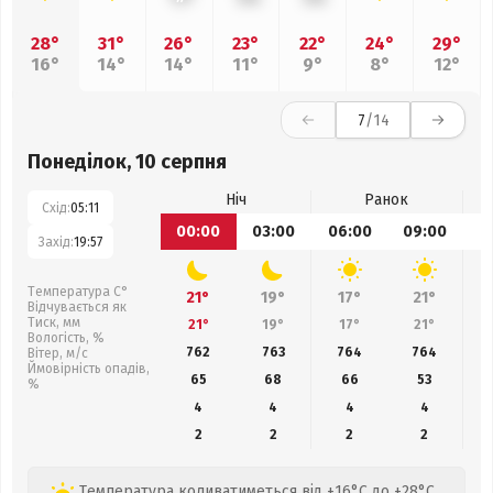
28°
31°
26°
23°
22°
24°
29°
16°
14°
14°
11°
9°
8°
12°
7
/14
Понеділок, 10 серпня
Ніч
Ранок
Схід:
05:11
00:00
03:00
06:00
09:00
1
Захід:
19:57
Температура С°
21°
19°
17°
21°
Відчувається як
Тиск, мм
21°
19°
17°
21°
Вологість, %
762
763
764
764
Вітер, м/с
Ймовірність опадів,
65
68
66
53
%
4
4
4
4
2
2
2
2
Температура коливатиметься від +16°C до +28°C,