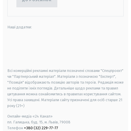
Наші додатки:
android
apple
smart tv
samsung smart tv
Всі комерційні рекламні матеріали позначені словами "Спецпроєкт"
чи "Партнерський матеріал". Матеріали з позначкою "Експерт",
"Позиція" відображають позицію авторів та героїв. Редакція може
не поділяти їхніх поглядів. Детальніше щодо реклами та правил
цитування можна ознайомитись в правилах користування сайтом.
Усі права захищені.
Матеріали сайту призначені для осіб старше
21
року (21+)
Онлайн-медіа «24 Канал»
пл. Галицька, буд. 15, м. Львів, 79008
Телефон
+380 (32) 229-77-77