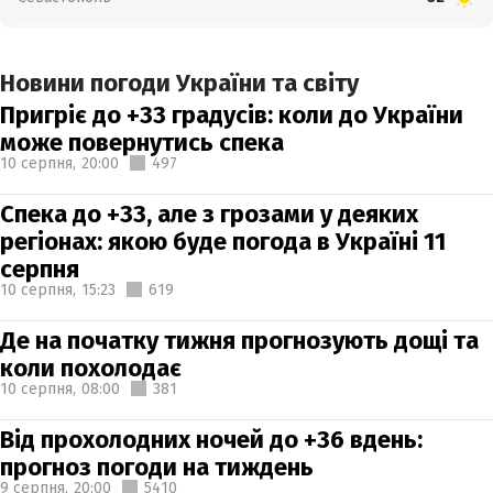
Новини погоди України та світу
Пригріє до +33 градусів: коли до України
може повернутись спека
10 серпня,
20:00
497
Спека до +33, але з грозами у деяких
регіонах: якою буде погода в Україні 11
серпня
10 серпня,
15:23
619
Де на початку тижня прогнозують дощі та
коли похолодає
10 серпня,
08:00
381
Від прохолодних ночей до +36 вдень:
прогноз погоди на тиждень
9 серпня,
20:00
5410