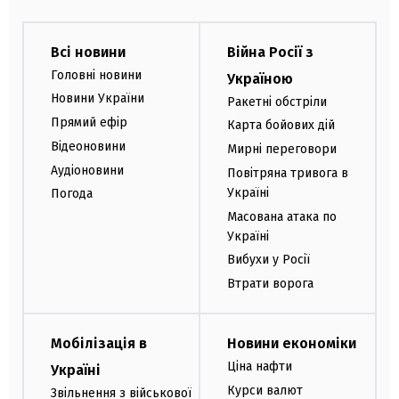
Всі новини
Війна Росії з
Головні новини
Україною
Новини України
Ракетні обстріли
Прямий ефір
Карта бойових дій
Відеоновини
Мирні переговори
Аудіоновини
Повітряна тривога в
Україні
Погода
Масована атака по
Україні
Вибухи у Росії
Втрати ворога
Мобілізація в
Новини економіки
Ціна нафти
Україні
Курси валют
Звільнення з військової