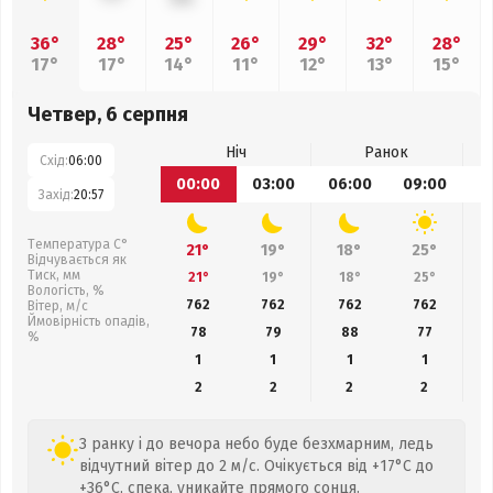
36°
28°
25°
26°
29°
32°
28°
17°
17°
14°
11°
12°
13°
15°
Четвер, 6 серпня
Ніч
Ранок
Схід:
06:00
00:00
03:00
06:00
09:00
1
Захід:
20:57
Температура С°
21°
19°
18°
25°
Відчувається як
Тиск, мм
21°
19°
18°
25°
Вологість, %
762
762
762
762
Вітер, м/с
Ймовірність опадів,
78
79
88
77
%
1
1
1
1
2
2
2
2
З ранку і до вечора небо буде безхмарним, ледь
відчутний вітер до 2 м/с. Очікується від +17°C до
+36°C, спека, уникайте прямого сонця.