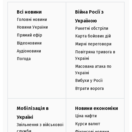
Всі новини
Війна Росії з
Головні новини
Україною
Новини України
Ракетні обстріли
Прямий ефір
Карта бойових дій
Відеоновини
Мирні переговори
Аудіоновини
Повітряна тривога в
Україні
Погода
Масована атака по
Україні
Вибухи у Росії
Втрати ворога
Мобілізація в
Новини економіки
Ціна нафти
Україні
Курси валют
Звільнення з військової
служби
Фінансові новини