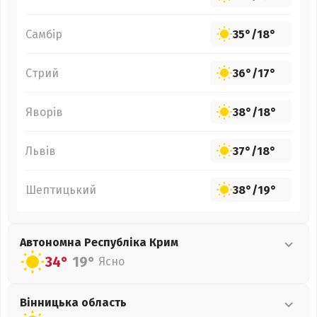
Самбір
35°
/
18°
Стрий
36°
/
17°
Яворів
38°
/
18°
Львів
37°
/
18°
Шептицький
38°
/
19°
Автономна Республіка Крим
34°
19°
Ясно
Вінницька
область