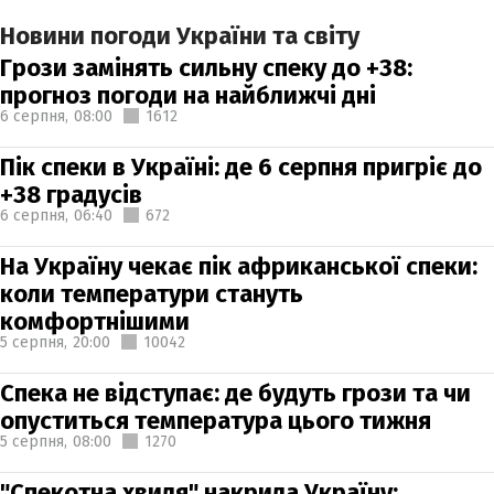
Новини погоди України та світу
Грози замінять сильну спеку до +38:
прогноз погоди на найближчі дні
6 серпня,
08:00
1612
Пік спеки в Україні: де 6 серпня пригріє до
+38 градусів
6 серпня,
06:40
672
На Україну чекає пік африканської спеки:
коли температури стануть
комфортнішими
5 серпня,
20:00
10042
Спека не відступає: де будуть грози та чи
опуститься температура цього тижня
5 серпня,
08:00
1270
"Спекотна хвиля" накрила Україну: