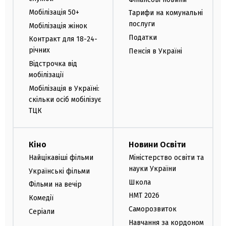
Мобілізація 50+
Тарифи на комунальні
послуги
Мобілізація жінок
Податки
Контракт для 18-24-
річних
Пенсія в Україні
Відстрочка від
мобілізації
Мобілізація в Україні:
скільки осіб мобілізує
ТЦК
Кіно
Новини Освіти
Найцікавіші фільми
Міністерство освіти та
науки України
Українські фільми
Школа
Фільми на вечір
НМТ 2026
Комедії
Саморозвиток
Серіали
Навчання за кордоном