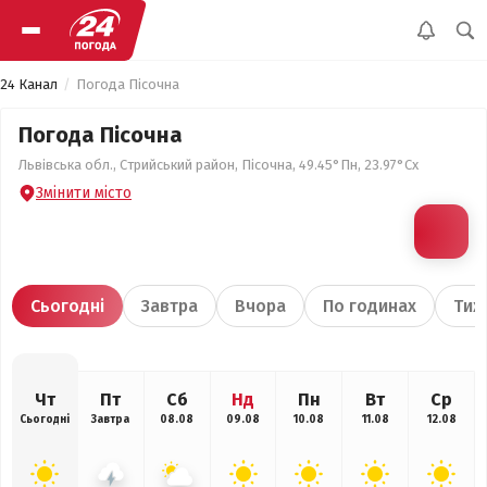
24 Канал
Погода Пісочна
Погода Пісочна
Львівська обл., Стрийський район, Пісочна, 49.45°Пн, 23.97°Сх
Змінити місто
Сьогодні
Завтра
Вчора
По годинах
Тиж
Чт
Пт
Сб
Нд
Пн
Вт
Ср
Сьогодні
Завтра
08.08
09.08
10.08
11.08
12.08