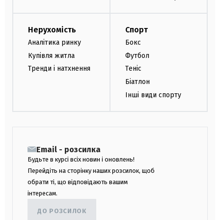
Нерухомість
Спорт
Аналітика ринку
Бокс
Купівля житла
Футбол
Тренди і натхнення
Теніс
Біатлон
Інші види спорту
Email - розсилка
Будьте в курсі всіх новин і оновлень!
Перейдіть на сторінку наших розсилок, щоб
обрати ті, що відповідають вашим
інтересам.
ДО РОЗСИЛОК