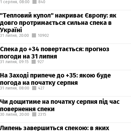
1 серпня,
08:00
840
"Тепловий купол" накриває Європу: як
довго протримається сильна спека в
Україні
31 липня,
20:00
10902
Спека до +34 повертається: прогноз
погоди на 31 липня
31 липня,
09:15
927
На Заході припече до +35: якою буде
погода на початку серпня
31 липня,
08:00
427
Чи дощитиме на початку серпня під час
повернення спеки
30 липня,
20:00
2315
Липень завершиться спекою: в яких