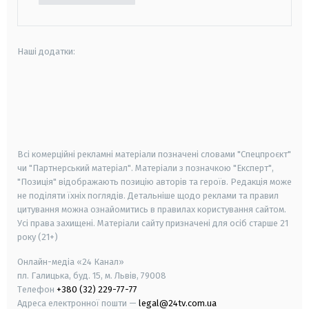
Наші додатки:
android
apple
smart tv
samsung smart tv
Всі комерційні рекламні матеріали позначені словами "Спецпроєкт"
чи "Партнерський матеріал". Матеріали з позначкою "Експерт",
"Позиція" відображають позицію авторів та героїв. Редакція може
не поділяти їхніх поглядів. Детальніше щодо реклами та правил
цитування можна ознайомитись в правилах користування сайтом.
Усі права захищені.
Матеріали сайту призначені для осіб старше
21
року (21+)
Онлайн-медіа «24 Канал»
пл. Галицька, буд. 15, м. Львів, 79008
Телефон
+380 (32) 229-77-77
Адреса електронної пошти —
legal@24tv.com.ua