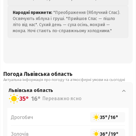
Народні прикмети:
"Преображення (Яблучний Спас).
Освячують яблука і груші. "Прийшов Спас — пішло
літо від нас". Сухий день — суха осінь, мокрий —
мокра. Ночі стають по-справжньому холодними."
Погода Львівська
область
Актуальна інформація про погоду та атмосферні умови на сьогодні
Львівська
область
35°
16°
Переважно ясно
Дрогобич
35°
/
16°
Золочів
36°
/
19°