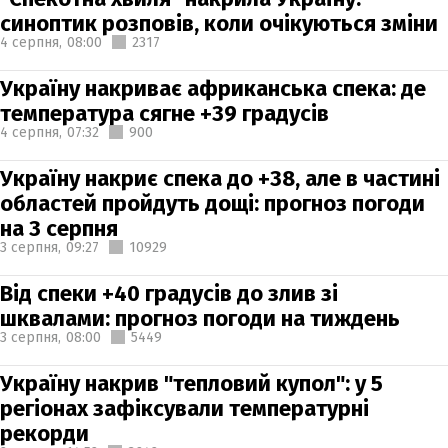
синоптик розповів, коли очікуються зміни
4 серпня,
08:00
2317
Україну накриває африканська спека: де
температура сягне +39 градусів
4 серпня,
07:32
900
Україну накриє спека до +38, але в частині
областей пройдуть дощі: прогноз погоди
на 3 серпня
3 серпня,
09:27
10929
Від спеки +40 градусів до злив зі
шквалами: прогноз погоди на тиждень
3 серпня,
08:00
5449
Україну накрив "тепловий купол": у 5
регіонах зафіксували температурні
рекорди