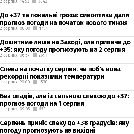
2 серпня,
14:52
3642
До +37 та локальні грози: синоптики дали
прогноз погоди на початок нового тижня
2 серпня,
08:00
1791
Дощитиме лише на Заході, але припече до
+35: яку погоду прогнозують на 2 серпня
2 серпня,
06:57
2691
Спека на початку серпня: чи поб'є вона
рекордні показники температури
1 серпня,
20:00
1538
Без опадів, але із сильною спекою до +37:
прогноз погоди на 1 серпня
1 серпня,
09:05
653
Серпень приніс спеку до +38 градусів: яку
погоду прогнозують на вихідні