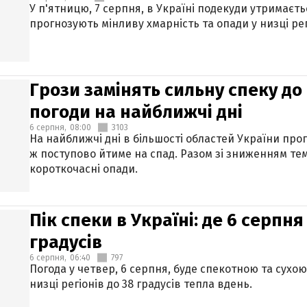
У п'ятницю, 7 серпня, в Україні подекуди утримаєт
прогнозують мінливу хмарність та опади у низці рег
Грози замінять сильну спеку до 
погоди на найближчі дні
6 серпня,
08:00
3103
На найближчі дні в більшості областей України про
ж поступово йтиме на спад. Разом зі зниженням те
короткочасні опади.
Пік спеки в Україні: де 6 серпня
градусів
6 серпня,
06:40
797
Погода у четвер, 6 серпня, буде спекотною та сухо
низці регіонів до 38 градусів тепла вдень.