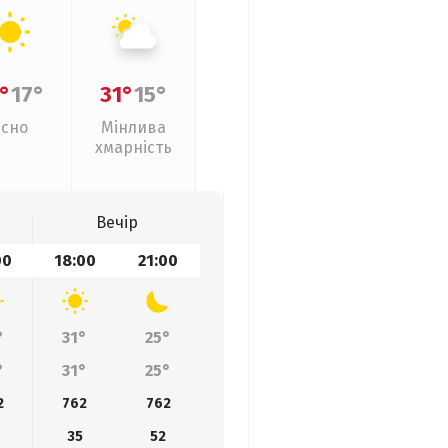
°
17°
31°
15°
Ясно
Мінлива
хмарність
Вечір
00
18:00
21:00
°
31°
25°
°
31°
25°
2
762
762
35
52