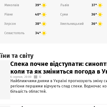
Миколаїв
Львів
39°
37°
Рівне
Суми
40°
36°
Херсон
Хмельницький
38°
36°
Севастополь
34°
ни та світу
Спека почне відступати: синопт
коли та як зміниться погода в У
6 серпня,
20:00
12
Найближчими днями в Україні прогнозують зміну син
регіони першими відчують спад спеки. Водночас к
більшість областей.