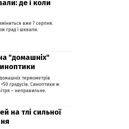
вали: де і коли
 зміниться вже 7 серпня.
ж град і шквали.
 на "домашніх"
синоптики
 домашніх термометрів
 +50 градусів. Синоптики ж
ітря – неправильне.
й на тлі сильної
пня