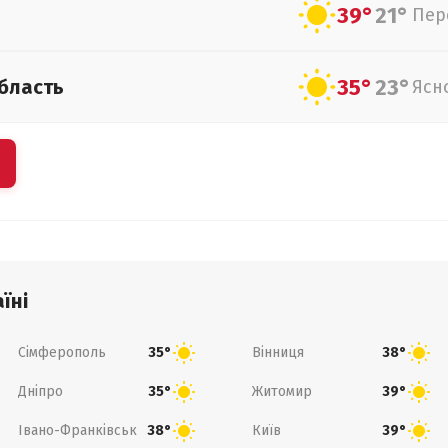
39°
21°
Пер
35°
23°
бласть
Ясн
їні
Сімферополь
Вінниця
35°
38°
Дніпро
Житомир
35°
39°
Івано-Франківськ
Київ
38°
39°