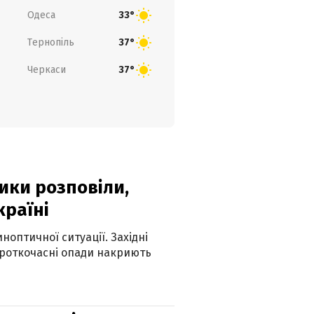
Одеса
33°
Тернопіль
37°
Черкаси
37°
ики розповіли,
країні
оптичної ситуації. Західні
ороткочасні опади накриють