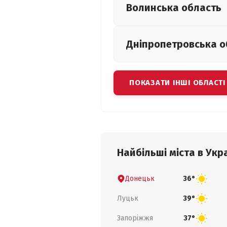
Волинська
область
Дніпропетровська
о
ПОКАЗАТИ ІНШІ ОБЛАСТІ
Найбільші міста в Укра
Донецьк
36°
Луцьк
39°
Запоріжжя
37°