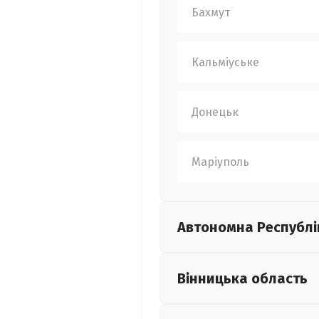
Бахмут
Кальміуське
Донецьк
Маріуполь
Автономна Республі
Вінницька
область