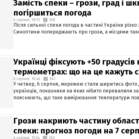
Замість спеки – грози, град і шк
погіршиться погода
6 серпня,
18:53
358
Після сильної спеки погода в частині України різко
Синоптики попереджають про грози, а місцями тако
Українці фіксують +50 градусів
термометрах: що на це кажуть 
6 серпня,
16:46
841
У четвер, 6 серпня, мережею стали ширитись фото
українців, показники на яких нібито перевалили за
пояснюють, що таке вимірювання температури пов
Грози накриють частину областе
спеки: прогноз погоди на 7 сер
6 серпня,
15:54
262