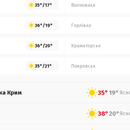
35°
/
17°
Волноваха
36°
/
19°
Горлівка
36°
/
20°
Краматорськ
35°
/
21°
Покровськ
35°
19°
ка Крим
Ясн
38°
20°
Ясн