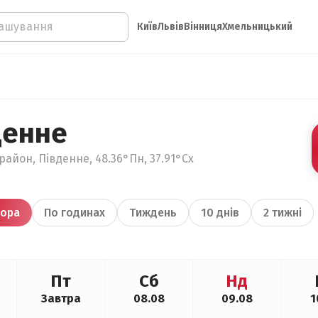
Київ
Львів
Вінниця
Хмельницький
денне
район, Південне, 48.36°Пн, 37.91°Сх
ора
По годинах
Тиждень
10 днів
2 тижні
Пт
Сб
Нд
Завтра
08.08
09.08
1