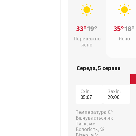
33°
19°
35°
18°
Переважно
Ясно
ясно
Середа, 5 серпня
Схід:
Захід:
05:07
20:00
Температура С°
Відчувається як
Тиск, мм
Вологість, %
Вітер, м/с