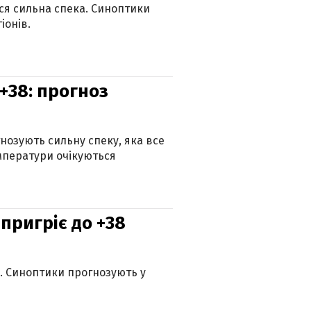
ься сильна спека. Синоптики
іонів.
+38: прогноз
гнозують сильну спеку, яка все
мператури очікуються
 пригріє до +38
ю. Синоптики прогнозують у