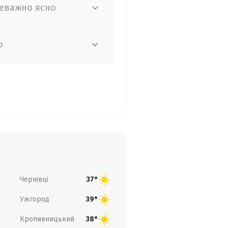
еважно ясно
о
Чернівці
37°
Ужгород
39°
Кропивницький
38°