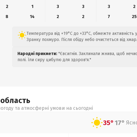
2
1
3
3
3
2
8
14
2
2
7
25
Температура від +19°C до +33°C, обмежте активність 
Зранку похмуро. Після обіду небо очистеться від хмар
Народні прикмети:
"Євсигнія. Заклинали жнива, щоб нечис
полі. Їли сиру цибулю для здоров'я."
а
область
огоду та атмосферні умови на сьогодні
35°
17°
Ясн