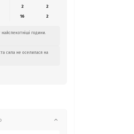
2
2
16
2
у найспекотніші години.
.
та сила не оселилася на
о