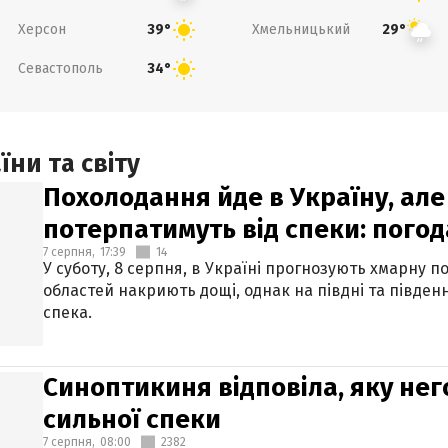
Херсон
Хмельницький
39°
29°
Севастополь
34°
ни та світу
Похолодання йде в Україну, але
потерпатимуть від спеки: погод
7 серпня,
17:39
14
У суботу, 8 серпня, в Україні прогнозують хмарну п
областей накриють дощі, однак на півдні та півден
спека.
Синоптикиня відповіла, яку нег
сильної спеки
7 серпня,
08:00
2382