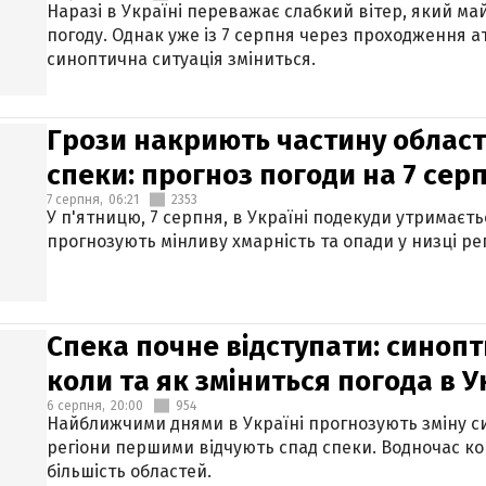
Наразі в Україні переважає слабкий вітер, який м
погоду. Однак уже із 7 серпня через проходження 
синоптична ситуація зміниться.
Грози накриють частину областе
спеки: прогноз погоди на 7 сер
7 серпня,
06:21
2353
У п'ятницю, 7 серпня, в Україні подекуди утримаєт
прогнозують мінливу хмарність та опади у низці рег
Спека почне відступати: синопт
коли та як зміниться погода в У
6 серпня,
20:00
954
Найближчими днями в Україні прогнозують зміну син
регіони першими відчують спад спеки. Водночас к
більшість областей.