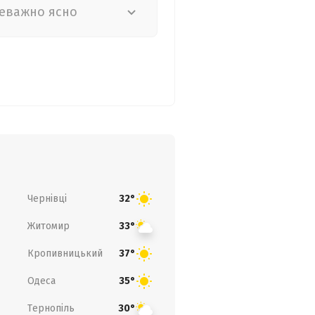
еважно ясно
Чернівці
32°
Житомир
33°
Кропивницький
37°
Одеса
35°
Тернопіль
30°