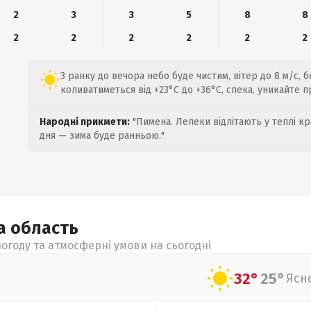
2
3
3
5
8
8
2
2
2
2
2
2
З ранку до вечора небо буде чистим, вітер до 8 м/с, 
коливатиметься від +23°C до +36°C, спека, уникайте п
Народні прикмети:
"Пимена. Лелеки відлітають у теплі кр
дня — зима буде ранньою."
ка
область
огоду та атмосферні умови на сьогодні
32°
25°
Ясн