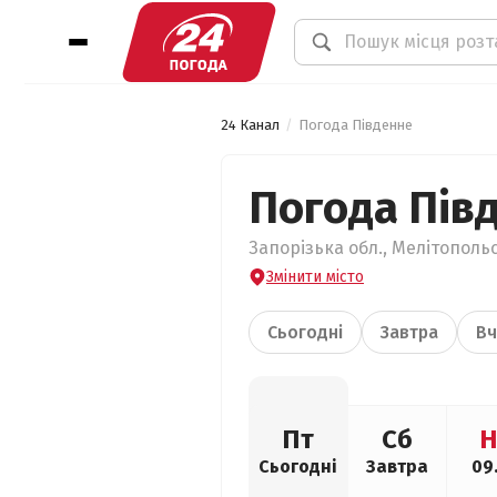
24 Канал
Погода Південне
Погода Пів
Запорізька обл., Мелітопольс
Змінити місто
Сьогодні
Завтра
Вч
Пт
Сб
Н
Сьогодні
Завтра
09