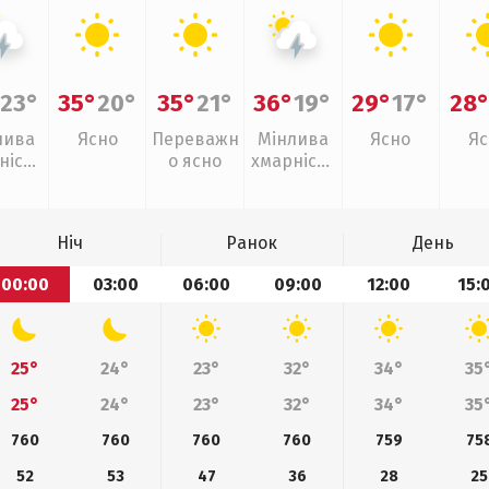
23°
35°
20°
35°
21°
36°
19°
29°
17°
28
лива
Ясно
Переважн
Мінлива
Ясно
Яс
ність
о ясно
хмарність
рози
, грози
Ніч
Ранок
День
00:00
03:00
06:00
09:00
12:00
15:
25°
24°
23°
32°
34°
35
25°
24°
23°
32°
34°
35
760
760
760
760
759
75
52
53
47
36
28
25