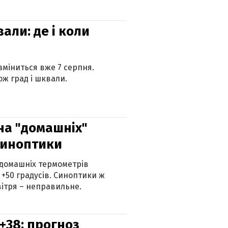
вали: де і коли
 зміниться вже 7 серпня.
ж град і шквали.
 на "домашніх"
синоптики
 домашніх термометрів
 +50 градусів. Синоптики ж
ітря – неправильне.
+38: прогноз