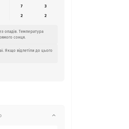
7
3
2
2
без опадів. Температура
рямого сонця.
аї. Якщо відлетіли до цього
о