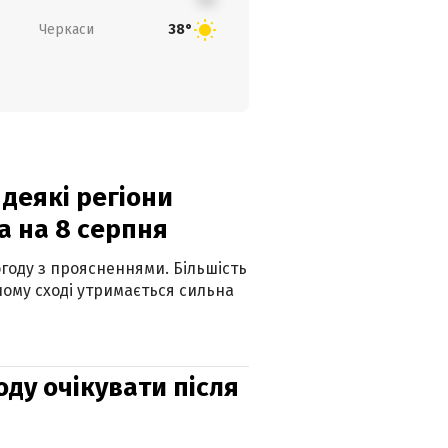
Черкаси
38°
 деякі регіони
а на 8 серпня
огоду з проясненнями. Більшість
ному сході утримається сильна
оду очікувати після