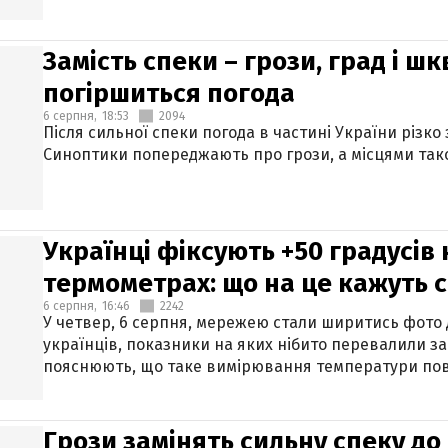
Замість спеки – грози, град і шк
погіршиться погода
6 серпня,
18:53
2094
Після сильної спеки погода в частині України різко
Синоптики попереджають про грози, а місцями тако
Українці фіксують +50 градусів
термометрах: що на це кажуть 
6 серпня,
16:46
2242
У четвер, 6 серпня, мережею стали ширитись фото
українців, показники на яких нібито перевалили за
пояснюють, що таке вимірювання температури пов
Грози замінять сильну спеку до 