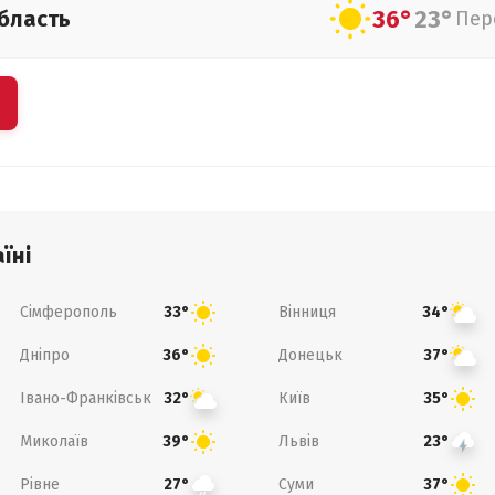
36°
23°
бласть
Пер
їні
Сімферополь
Вінниця
33°
34°
Дніпро
Донецьк
36°
37°
Івано-Франківськ
Київ
32°
35°
Миколаїв
Львів
39°
23°
Рівне
Суми
27°
37°