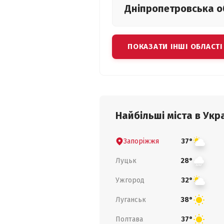
Дніпропетровська
о
ПОКАЗАТИ ІНШІ ОБЛАСТІ
Найбільші міста в Укра
Запоріжжя
37°
Луцьк
28°
Ужгород
32°
Луганськ
38°
Полтава
37°