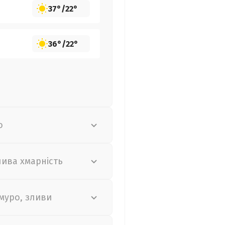
37°
/
22°
36°
/
22°
о
лива хмарність
муро, зливи