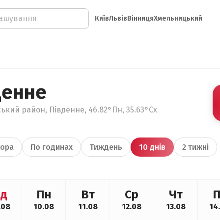
Київ
Львів
Вінниця
Хмельницький
денне
ький район, Південне, 46.82°Пн, 35.63°Сх
ора
По годинах
Тиждень
10 днів
2 тижні
д
Пн
Вт
Ср
Чт
П
.08
10.08
11.08
12.08
13.08
14