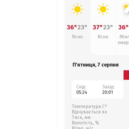
36°
23°
37°
23°
36°
Ясно
Ясно
Мін
хмар
, г
П'ятниця, 7 серпня
Схід:
Захід:
05:24
20:01
Температура С°
Відчувається як
Тиск, мм
Вологість, %
Вітер, м/с