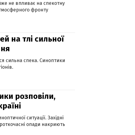
айже не впливає на спекотну
атмосферного фронту
й на тлі сильної
пня
ься сильна спека. Синоптики
іонів.
ики розповіли,
країні
оптичної ситуації. Західні
ороткочасні опади накриють