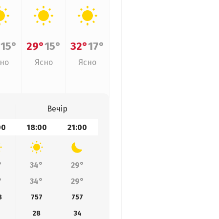
°
15°
29°
15°
32°
17°
но
Ясно
Ясно
Вечір
00
18:00
21:00
°
34°
29°
°
34°
29°
8
757
757
28
34