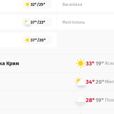
32°
/
25°
Василівка
37°
/
23°
Мелітополь
37°
/
20°
33°
19°
ка Крим
Ясн
34°
20°
Мін
28°
19°
Пох