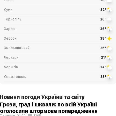
Рівне
26°
Суми
32°
Тернопіль
26°
Харків
36°
Херсон
38°
Хмельницький
26°
Черкаси
31°
Чернігів
24°
Севастополь
35°
Новини погоди України та світу
Грози, град і шквали: по всій Україні
оголосили штормове попередження
7 серпня,
21:00
1305