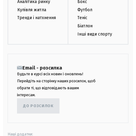
Аналітика ринку
Бокс
Купівля житла
Футбол
Тренди і натхнення
Теніс
Біатлон
Інші види спорту
Email - розсилка
Будьте в курсі всіх новин і оновлень!
Перейдіть на сторінку наших розсилок, щоб
обрати ті, що відповідають вашим
інтересам.
ДО РОЗСИЛОК
Наші додатки: