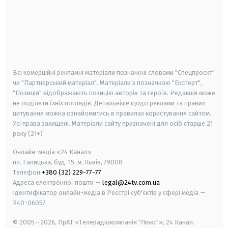
android
apple
smart tv
samsung smart tv
Всі комерційні рекламні матеріали позначені словами "Спецпроєкт"
чи "Партнерський матеріал". Матеріали з позначкою "Експерт",
"Позиція" відображають позицію авторів та героїв. Редакція може
не поділяти їхніх поглядів. Детальніше щодо реклами та правил
цитування можна ознайомитись в правилах користування сайтом.
Усі права захищені.
Матеріали сайту призначені для осіб старше
21
року (21+)
Онлайн-медіа «24 Канал»
пл. Галицька, буд. 15, м. Львів, 79008
Телефон
+380 (32) 229-77-77
Адреса електронної пошти —
legal@24tv.com.ua
Ідентифікатор онлайн-медіа в Реєстрі суб'єктів у сфері медіа —
R40-06057
© 2005—2026,
ПрАТ «Телерадіокомпанія "Люкс"», 24 Канал.