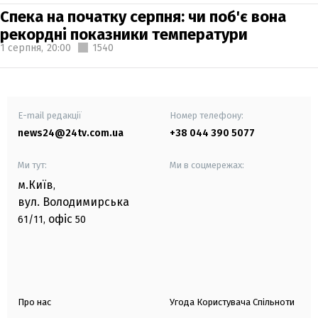
Спека на початку серпня: чи поб'є вона
рекордні показники температури
1 серпня,
20:00
1540
E-mail редакції
Номер телефону:
news24@24tv.com.ua
+38 044 390 5077
Ми тут:
Ми в соцмережах:
м.Київ
,
вул. Володимирська
офіс
61/11,
50
Про нас
Угода Користувача Спільноти