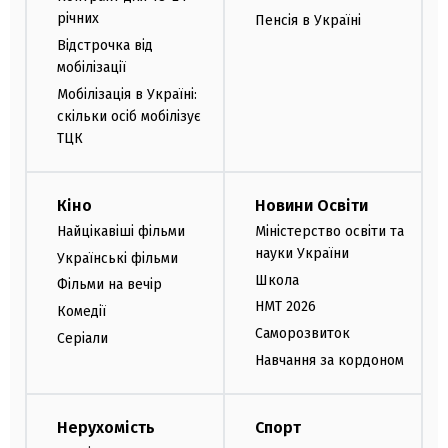
річних
Пенсія в Україні
Відстрочка від
мобілізації
Мобілізація в Україні:
скільки осіб мобілізує
ТЦК
Кіно
Новини Освіти
Найцікавіші фільми
Міністерство освіти та
науки України
Українські фільми
Школа
Фільми на вечір
НМТ 2026
Комедії
Саморозвиток
Серіали
Навчання за кордоном
Нерухомість
Спорт