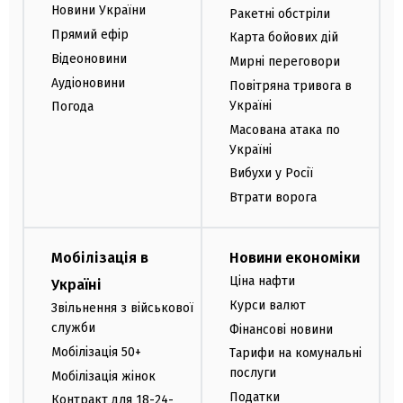
Новини України
Ракетні обстріли
Прямий ефір
Карта бойових дій
Відеоновини
Мирні переговори
Аудіоновини
Повітряна тривога в
Україні
Погода
Масована атака по
Україні
Вибухи у Росії
Втрати ворога
Мобілізація в
Новини економіки
Ціна нафти
Україні
Курси валют
Звільнення з військової
служби
Фінансові новини
Мобілізація 50+
Тарифи на комунальні
послуги
Мобілізація жінок
Податки
Контракт для 18-24-