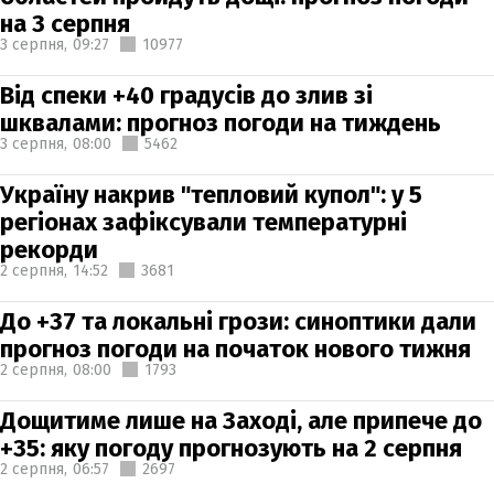
на 3 серпня
3 серпня,
09:27
10977
Від спеки +40 градусів до злив зі
шквалами: прогноз погоди на тиждень
3 серпня,
08:00
5462
Україну накрив "тепловий купол": у 5
регіонах зафіксували температурні
рекорди
2 серпня,
14:52
3681
До +37 та локальні грози: синоптики дали
прогноз погоди на початок нового тижня
2 серпня,
08:00
1793
Дощитиме лише на Заході, але припече до
+35: яку погоду прогнозують на 2 серпня
2 серпня,
06:57
2697