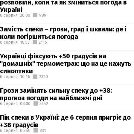
розповіли, коли та як зміниться погода в
Україні
6 серпня,
20:00
989
Замість спеки – грози, град і шквали: де і
коли погіршиться погода
6 серпня,
18:53
2115
Українці фіксують +50 градусів на
"домашніх" термометрах: що на це кажуть
синоптики
6 серпня,
16:46
2320
Грози замінять сильну спеку до +38:
прогноз погоди на найближчі дні
6 серпня,
08:00
3342
Пік спеки в Україні: де 6 серпня пригріє до
+38 градусів
6 серпня,
06:40
831