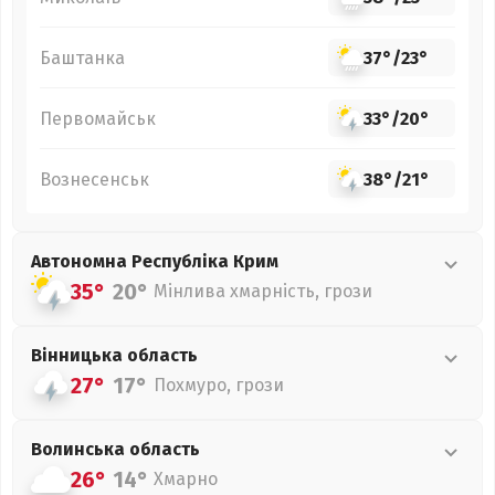
Баштанка
37°
/
23°
Первомайськ
33°
/
20°
Вознесенськ
38°
/
21°
Автономна Республіка Крим
35°
20°
Мінлива хмарність, грози
Вінницька
область
27°
17°
Похмуро, грози
Волинська
область
26°
14°
Хмарно