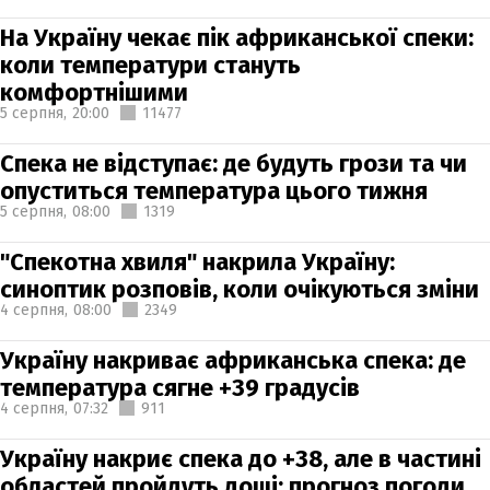
На Україну чекає пік африканської спеки:
коли температури стануть
комфортнішими
5 серпня,
20:00
11477
Спека не відступає: де будуть грози та чи
опуститься температура цього тижня
5 серпня,
08:00
1319
"Спекотна хвиля" накрила Україну:
синоптик розповів, коли очікуються зміни
4 серпня,
08:00
2349
Україну накриває африканська спека: де
температура сягне +39 градусів
4 серпня,
07:32
911
Україну накриє спека до +38, але в частині
областей пройдуть дощі: прогноз погоди