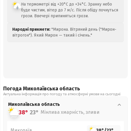
На термометрі від +20°C до +34°C. Зранку небо
буде чистим, вітер до 7 м/с. Після обіду почнуться
грози. Ввечері припиняться грози.
Народні прикмети:
"Мирона. Вітряний день ("Мирон-
вітрогон"). Який Мирон — такий і січень."
Погода Миколаївська
область
Актуальна інформація про погоду та атмосферні умови на сьогодні
Миколаївська
область
38°
23°
Мінлива хмарність, зливи
Миколаїв
38°
/
23°