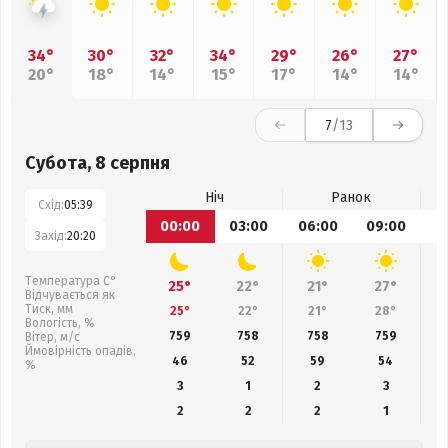
34°
30°
32°
34°
29°
26°
27°
20°
18°
14°
15°
17°
14°
14°
7
/13
Субота, 8 серпня
Ніч
Ранок
Схід:
05:39
00:00
03:00
06:00
09:00
1
Захід:
20:20
Температура С°
25°
22°
21°
27°
Відчувається як
Тиск, мм
25°
22°
21°
28°
Вологість, %
759
758
758
759
Вітер, м/с
Ймовірність опадів,
46
52
59
54
%
3
1
2
3
2
2
2
1