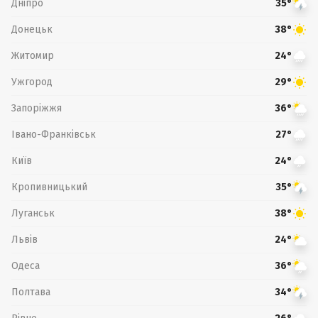
Дніпро
35°
Донецьк
38°
Житомир
24°
Ужгород
29°
Запоріжжя
36°
Івано-Франківськ
27°
Київ
24°
Кропивницький
35°
Луганськ
38°
Львів
24°
Одеса
36°
Полтава
34°