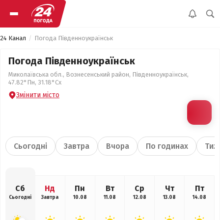
24 Канал
Погода Південноукраїнськ
Погода Південноукраїнськ
Миколаївська обл., Вознесенський район, Південноукраїнськ,
47.82°Пн, 31.18°Сх
Змінити місто
Сьогодні
Завтра
Вчора
По годинах
Тиж
Сб
Нд
Пн
Вт
Ср
Чт
Пт
Сьогодні
Завтра
10.08
11.08
12.08
13.08
14.08