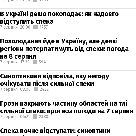
В Україні дещо похолодає: як надовго
відступить спека
7 серпня,
20:00
1757
Похолодання йде в Україну, але деякі
регіони потерпатимуть від спеки: погода
на 8 серпня
7 серпня,
17:39
594
Синоптикиня відповіла, яку негоду
очікувати після сильної спеки
7 серпня,
08:00
2422
Грози накриють частину областей на тлі
сильної спеки: прогноз погоди на 7 серпня
7 серпня,
06:21
2380
Спека почне відступати: синоптики