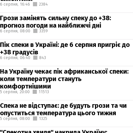
6 серпня,
16:46
2384
Грози замінять сильну спеку до +38:
прогноз погоди на найближчі дні
6 серпня,
08:00
3359
Пік спеки в Україні: де 6 серпня пригріє до
+38 градусів
6 серпня,
06:40
843
На Україну чекає пік африканської спеки:
коли температури стануть
комфортнішими
5 серпня,
20:00
11513
Спека не відступає: де будуть грози та чи
опуститься температура цього тижня
5 серпня,
08:00
1325
"Спекотна хвиля" накрила Україну: