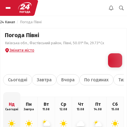
24 Канал
Погода Півні
Погода Півні
Київська обл., Фастівський район, Півні, 50.01°Пн, 29.73°Сх
Змінити місто
Сьогодні
Завтра
Вчора
По годинах
Тиж
Нд
Пн
Вт
Ср
Чт
Пт
Сб
Сьогодні
Завтра
11.08
12.08
13.08
14.08
15.08