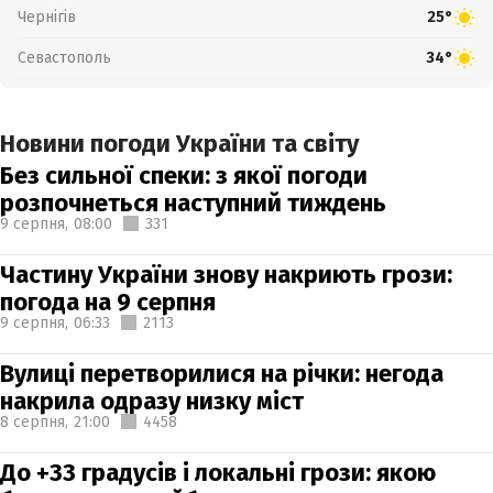
Чернігів
25°
Севастополь
34°
Новини погоди України та світу
Без сильної спеки: з якої погоди
розпочнеться наступний тиждень
9 серпня,
08:00
331
Частину України знову накриють грози:
погода на 9 серпня
9 серпня,
06:33
2113
Вулиці перетворилися на річки: негода
накрила одразу низку міст
8 серпня,
21:00
4458
До +33 градусів і локальні грози: якою