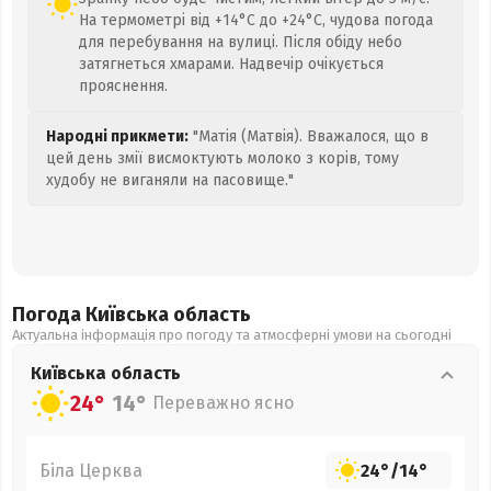
На термометрі від +14°C до +24°C, чудова погода
для перебування на вулиці. Після обіду небо
затягнеться хмарами. Надвечір очікується
прояснення.
Народні прикмети:
"Матія (Матвія). Вважалося, що в
цей день змії висмоктують молоко з корів, тому
худобу не виганяли на пасовище."
Погода Київська
область
Актуальна інформація про погоду та атмосферні умови на сьогодні
Київська
область
24°
14°
Переважно ясно
Біла Церква
24°
/
14°