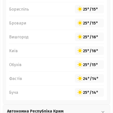
Бориспіль
25°
/
15°
Бровари
25°
/
15°
Вишгород
25°
/
16°
Київ
25°
/
16°
Обухів
25°
/
15°
Фастів
24°
/
14°
Буча
25°
/
14°
Автономна Республіка Крим