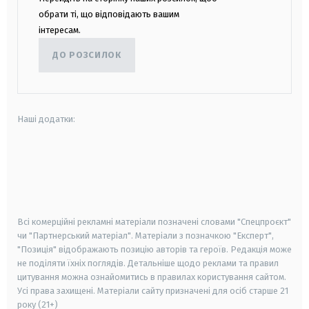
обрати ті, що відповідають вашим
інтересам.
ДО РОЗСИЛОК
Наші додатки:
android
apple
smart tv
samsung smart tv
Всі комерційні рекламні матеріали позначені словами "Спецпроєкт"
чи "Партнерський матеріал". Матеріали з позначкою "Експерт",
"Позиція" відображають позицію авторів та героїв. Редакція може
не поділяти їхніх поглядів. Детальніше щодо реклами та правил
цитування можна ознайомитись в правилах користування сайтом.
Усі права захищені.
Матеріали сайту призначені для осіб старше
21
року (21+)