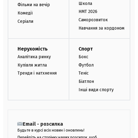
Школа
Фільми на вечір
НМТ 2026
Комедії
Саморозвиток
Серіали
Навчання за кордоном
Нерухомість
Спорт
Аналітика ринку
Бокс
Купівля житла
Футбол
Тренди і натхнення
Теніс
Біатлон
Інші види спорту
Email - розсилка
Будьте в курсі всіх новин і оновлень!
Перейдіть на сторінку наших розсилок, щоб