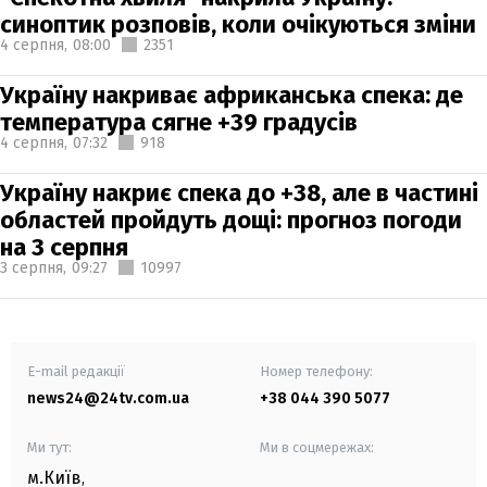
синоптик розповів, коли очікуються зміни
4 серпня,
08:00
2351
Україну накриває африканська спека: де
температура сягне +39 градусів
4 серпня,
07:32
918
Україну накриє спека до +38, але в частині
областей пройдуть дощі: прогноз погоди
на 3 серпня
3 серпня,
09:27
10997
E-mail редакції
Номер телефону:
news24@24tv.com.ua
+38 044 390 5077
Ми тут:
Ми в соцмережах:
м.Київ
,