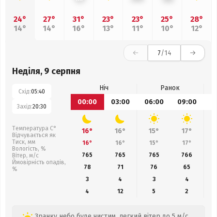
24°
27°
31°
23°
23°
25°
28°
14°
14°
16°
13°
11°
10°
12°
7
/14
Неділя, 9 серпня
Ніч
Ранок
Схід:
05:40
00:00
03:00
06:00
09:00
1
Захід:
20:30
Температура С°
16°
16°
15°
17°
Відчувається як
Тиск, мм
16°
16°
15°
17°
Вологість, %
765
765
765
766
Вітер, м/с
Ймовірність опадів,
78
71
76
65
%
3
4
3
4
4
12
5
2
Зранку небо буде чистим, легкий вітер до 5 м/с.