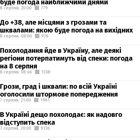
буде погода найближчими днями
8 серпня,
20:00
779
До +38, але місцями з грозами та
шквалами: якою буде погода на вихідних
8 серпня,
08:00
976
Похолодання йде в Україну, але деякі
регіони потерпатимуть від спеки: погода
на 8 серпня
8 серпня,
06:46
1338
Грози, град і шквали: по всій Україні
оголосили штормове попередження
7 серпня,
21:00
1961
В Україні дещо похолодає: як надовго
відступить спека
7 серпня,
20:00
9336