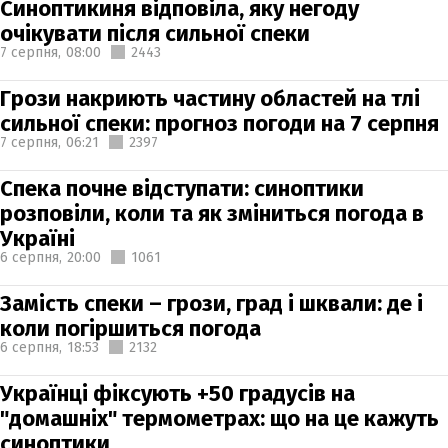
Синоптикиня відповіла, яку негоду
очікувати після сильної спеки
7 серпня,
08:00
2443
Грози накриють частину областей на тлі
сильної спеки: прогноз погоди на 7 серпня
7 серпня,
06:21
2397
Спека почне відступати: синоптики
розповіли, коли та як зміниться погода в
Україні
6 серпня,
20:00
1061
Замість спеки – грози, град і шквали: де і
коли погіршиться погода
6 серпня,
18:53
2132
Українці фіксують +50 градусів на
"домашніх" термометрах: що на це кажуть
синоптики