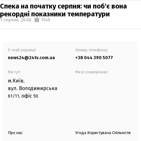
Спека на початку серпня: чи поб'є вона
рекордні показники температури
1 серпня,
20:00
1540
E-mail редакції
Номер телефону:
news24@24tv.com.ua
+38 044 390 5077
Ми тут:
Ми в соцмережах:
м.Київ
,
вул. Володимирська
офіс
61/11,
50
Про нас
Угода Користувача Спільноти