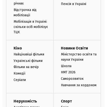
річних
Пенсія в Україні
Відстрочка від
мобілізації
Мобілізація в Україні:
скільки осіб мобілізує
ТЦК
Кіно
Новини Освіти
Найцікавіші фільми
Міністерство освіти та
науки України
Українські фільми
Школа
Фільми на вечір
НМТ 2026
Комедії
Саморозвиток
Серіали
Навчання за кордоном
Нерухомість
Спорт