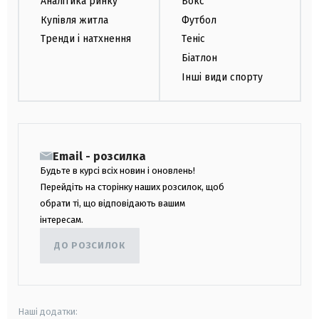
Аналітика ринку
Бокс
Купівля житла
Футбол
Тренди і натхнення
Теніс
Біатлон
Інші види спорту
Email - розсилка
Будьте в курсі всіх новин і оновлень!
Перейдіть на сторінку наших розсилок, щоб
обрати ті, що відповідають вашим
інтересам.
ДО РОЗСИЛОК
Наші додатки: