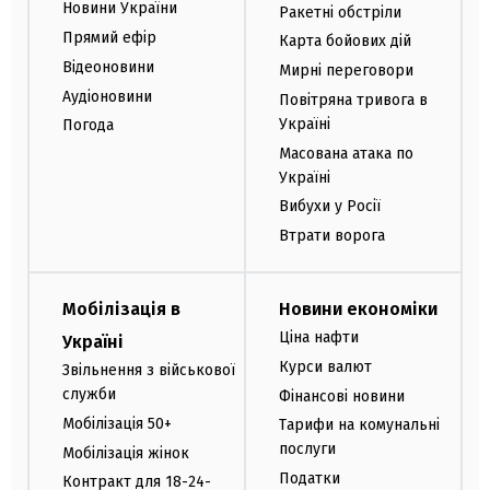
Новини України
Ракетні обстріли
Прямий ефір
Карта бойових дій
Відеоновини
Мирні переговори
Аудіоновини
Повітряна тривога в
Україні
Погода
Масована атака по
Україні
Вибухи у Росії
Втрати ворога
Мобілізація в
Новини економіки
Ціна нафти
Україні
Курси валют
Звільнення з військової
служби
Фінансові новини
Мобілізація 50+
Тарифи на комунальні
послуги
Мобілізація жінок
Податки
Контракт для 18-24-