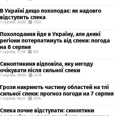
В Україні дещо похолодає: як надовго
відступить спека
7 серпня,
20:00
1552
Похолодання йде в Україну, але деякі
регіони потерпатимуть від спеки: погода
на 8 серпня
7 серпня,
17:39
557
Синоптикиня відповіла, яку негоду
очікувати після сильної спеки
7 серпня,
08:00
2419
Грози накриють частину областей на тлі
сильної спеки: прогноз погоди на 7 серпня
7 серпня,
06:21
2376
Спека почне відступати: синоптики