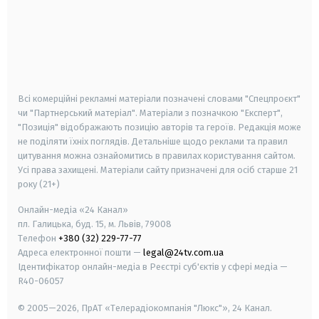
android
apple
smart tv
samsung smart tv
Всі комерційні рекламні матеріали позначені словами "Спецпроєкт"
чи "Партнерський матеріал". Матеріали з позначкою "Експерт",
"Позиція" відображають позицію авторів та героїв. Редакція може
не поділяти їхніх поглядів. Детальніше щодо реклами та правил
цитування можна ознайомитись в правилах користування сайтом.
Усі права захищені.
Матеріали сайту призначені для осіб старше
21
року (21+)
Онлайн-медіа «24 Канал»
пл. Галицька, буд. 15, м. Львів, 79008
Телефон
+380 (32) 229-77-77
Адреса електронної пошти —
legal@24tv.com.ua
Ідентифікатор онлайн-медіа в Реєстрі суб'єктів у сфері медіа —
R40-06057
© 2005—2026,
ПрАТ «Телерадіокомпанія "Люкс"», 24 Канал.