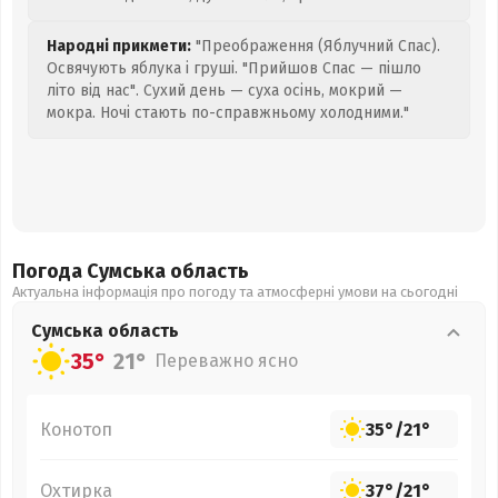
Народні прикмети:
"Преображення (Яблучний Спас).
Освячують яблука і груші. "Прийшов Спас — пішло
літо від нас". Сухий день — суха осінь, мокрий —
мокра. Ночі стають по-справжньому холодними."
Погода Сумська
область
Актуальна інформація про погоду та атмосферні умови на сьогодні
Сумська
область
35°
21°
Переважно ясно
Конотоп
35°
/
21°
Охтирка
37°
/
21°