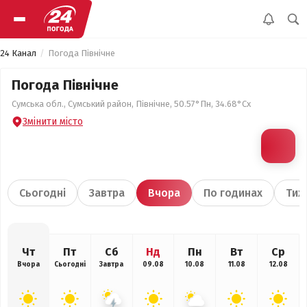
24 Канал
Погода Північне
Погода Північне
Сумська обл., Сумський район, Північне, 50.57°Пн, 34.68°Сх
Змінити місто
Сьогодні
Завтра
Вчора
По годинах
Тиж
Чт
Пт
Сб
Нд
Пн
Вт
Ср
Вчора
Сьогодні
Завтра
09.08
10.08
11.08
12.08