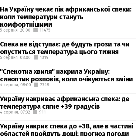
На Україну чекає пік африканської спеки:
коли температури стануть
комфортнішими
5 серпня,
20:00
11475
Спека не відступає: де будуть грози та чи
опуститься температура цього тижня
5 серпня,
08:00
1319
"Спекотна хвиля" накрила Україну:
синоптик розповів, коли очікуються зміни
4 серпня,
08:00
2348
Україну накриває африканська спека: де
температура сягне +39 градусів
4 серпня,
07:32
911
Україну накриє спека до +38, але в частині
областей пройдуть дощі: прогноз погоди