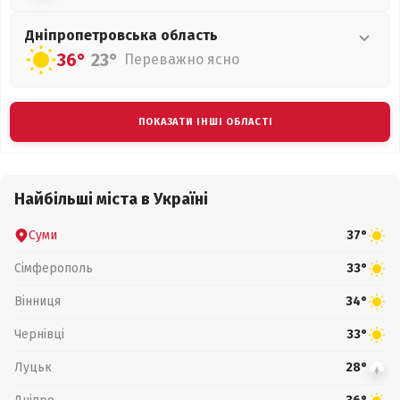
Дніпропетровська
область
36°
23°
Переважно ясно
ПОКАЗАТИ ІНШІ ОБЛАСТІ
Найбільші міста в Україні
Суми
37°
Сімферополь
33°
Вінниця
34°
Чернівці
33°
Луцьк
28°