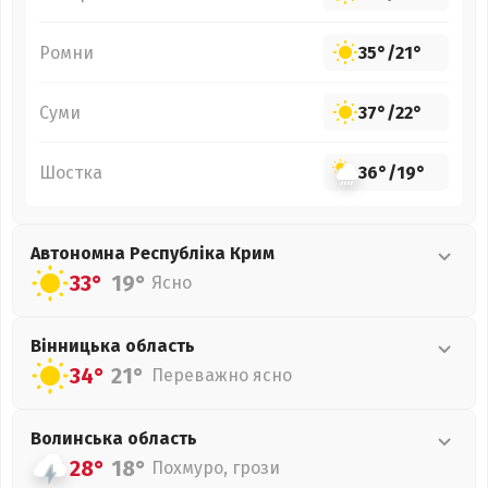
Ромни
35°
/
21°
Суми
37°
/
22°
Шостка
36°
/
19°
Автономна Республіка Крим
33°
19°
Ясно
Вінницька
область
34°
21°
Переважно ясно
Волинська
область
28°
18°
Похмуро, грози