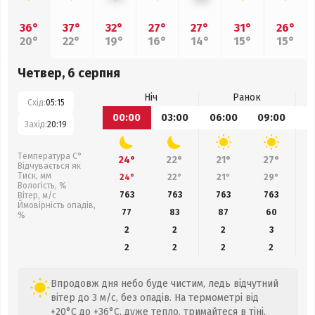
36°
37°
32°
27°
27°
31°
26°
20°
22°
19°
16°
14°
15°
15°
Четвер, 6 серпня
Ніч
Ранок
Схід:
05:15
00:00
03:00
06:00
09:00
1
Захід:
20:19
Температура С°
24°
22°
21°
27°
Відчувається як
Тиск, мм
24°
22°
21°
29°
Вологість, %
763
763
763
763
Вітер, м/с
Ймовірність опадів,
77
83
87
60
%
2
2
2
3
2
2
2
2
Впродовж дня небо буде чистим, ледь відчутний
вітер до 3 м/с, без опадів. На термометрі від
+20°C до +36°C, дуже тепло, тримайтеся в тіні.