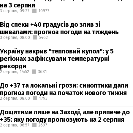
на 3 серпня
3 серпня,
09:27
10977
Від спеки +40 градусів до злив зі
шквалами: прогноз погоди на тиждень
3 серпня,
08:00
5462
Україну накрив "тепловий купол": у 5
регіонах зафіксували температурні
рекорди
2 серпня,
14:52
3681
До +37 та локальні грози: синоптики дали
прогноз погоди на початок нового тижня
2 серпня,
08:00
1793
Дощитиме лише на Заході, але припече до
+35: яку погоду прогнозують на 2 серпня
2 серпня,
06:57
2697