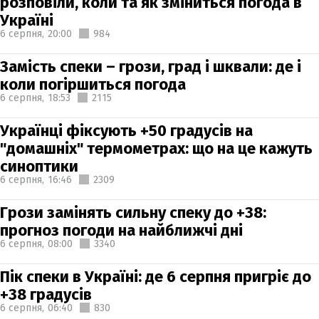
розповіли, коли та як зміниться погода в
Україні
6 серпня,
20:00
984
Замість спеки – грози, град і шквали: де і
коли погіршиться погода
6 серпня,
18:53
2115
Українці фіксують +50 градусів на
"домашніх" термометрах: що на це кажуть
синоптики
6 серпня,
16:46
2309
Грози замінять сильну спеку до +38:
прогноз погоди на найближчі дні
6 серпня,
08:00
3340
Пік спеки в Україні: де 6 серпня пригріє до
+38 градусів
6 серпня,
06:40
830