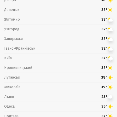
Дніпро
36°
Донецьк
37°
Житомир
33°
Ужгород
32°
Запоріжжя
37°
Івано-Франківськ
32°
Київ
37°
Кропивницький
37°
Луганськ
38°
Миколаїв
39°
Львів
23°
Одеса
35°
Полтава
37°