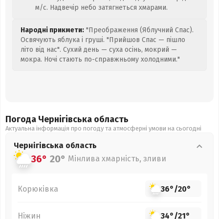
м/с. Надвечір небо затягнеться хмарами.
Народні прикмети:
"Преображення (Яблучний Спас).
Освячують яблука і груші. "Прийшов Спас — пішло
літо від нас". Сухий день — суха осінь, мокрий —
мокра. Ночі стають по-справжньому холодними."
Погода Чернігівська
область
Актуальна інформація про погоду та атмосферні умови на сьогодні
Чернігівська
область
36°
20°
Мінлива хмарність, зливи
Корюківка
36°
/
20°
Ніжин
34°
/
21°