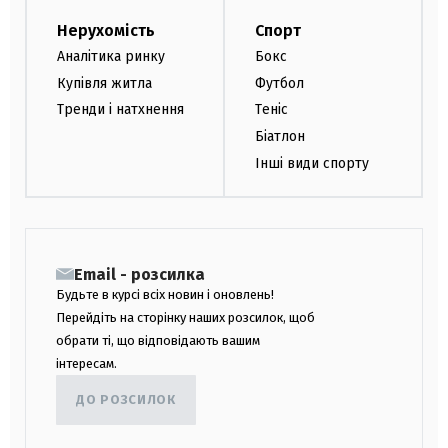
Нерухомість
Спорт
Аналітика ринку
Бокс
Купівля житла
Футбол
Тренди і натхнення
Теніс
Біатлон
Інші види спорту
Email - розсилка
Будьте в курсі всіх новин і оновлень!
Перейдіть на сторінку наших розсилок, щоб
обрати ті, що відповідають вашим
інтересам.
ДО РОЗСИЛОК