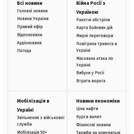
Всі новини
Війна Росії з
Головні новини
Україною
Новини України
Ракетні обстріли
Прямий ефір
Карта бойових дій
Відеоновини
Мирні переговори
Аудіоновини
Повітряна тривога в
Україні
Погода
Масована атака по
Україні
Вибухи у Росії
Втрати ворога
Мобілізація в
Новини економіки
Ціна нафти
Україні
Курси валют
Звільнення з військової
служби
Фінансові новини
Мобілізація 50+
Тарифи на комунальні