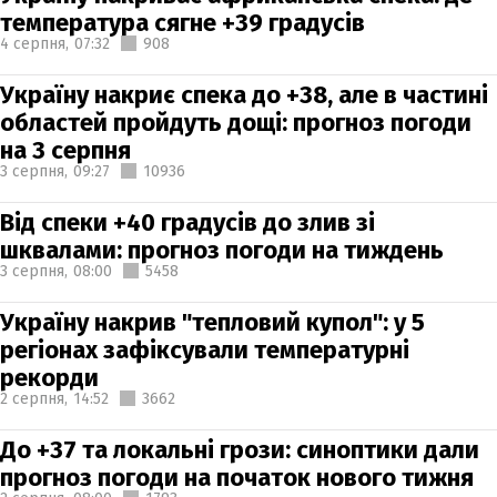
температура сягне +39 градусів
4 серпня,
07:32
908
Україну накриє спека до +38, але в частині
областей пройдуть дощі: прогноз погоди
на 3 серпня
3 серпня,
09:27
10936
Від спеки +40 градусів до злив зі
шквалами: прогноз погоди на тиждень
3 серпня,
08:00
5458
Україну накрив "тепловий купол": у 5
регіонах зафіксували температурні
рекорди
2 серпня,
14:52
3662
До +37 та локальні грози: синоптики дали
прогноз погоди на початок нового тижня