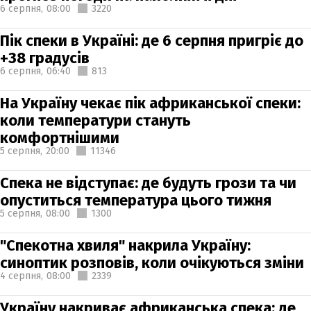
6 серпня,
08:00
3220
Пік спеки в Україні: де 6 серпня пригріє до
+38 градусів
6 серпня,
06:40
813
На Україну чекає пік африканської спеки:
коли температури стануть
комфортнішими
5 серпня,
20:00
11346
Спека не відступає: де будуть грози та чи
опуститься температура цього тижня
5 серпня,
08:00
1300
"Спекотна хвиля" накрила Україну:
синоптик розповів, коли очікуються зміни
4 серпня,
08:00
2339
Україну накриває африканська спека: де