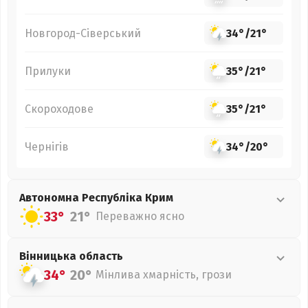
Новгород-Сіверський
34°
/
21°
Прилуки
35°
/
21°
Скороходове
35°
/
21°
Чернігів
34°
/
20°
Автономна Республіка Крим
33°
21°
Переважно ясно
Вінницька
область
34°
20°
Мінлива хмарність, грози