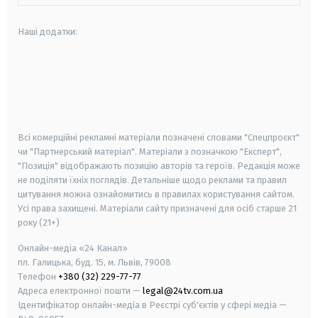
Наші додатки:
android
apple
smart tv
samsung smart tv
Всі комерційні рекламні матеріали позначені словами "Спецпроєкт"
чи "Партнерський матеріал". Матеріали з позначкою "Експерт",
"Позиція" відображають позицію авторів та героїв. Редакція може
не поділяти їхніх поглядів. Детальніше щодо реклами та правил
цитування можна ознайомитись в правилах користування сайтом.
Усі права захищені.
Матеріали сайту призначені для осіб старше
21
року (21+)
Онлайн-медіа «24 Канал»
пл. Галицька, буд. 15, м. Львів, 79008
Телефон
+380 (32) 229-77-77
Адреса електронної пошти —
legal@24tv.com.ua
Ідентифікатор онлайн-медіа в Реєстрі суб'єктів у сфері медіа —