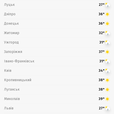
Луцьк
27°
Дніпро
36°
Донецьк
36°
Житомир
32°
Ужгород
31°
Запоріжжя
37°
Івано-Франківськ
31°
Київ
34°
Кропивницький
38°
Луганськ
38°
Миколаїв
39°
Львів
27°