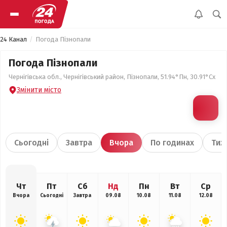
24 Канал
Погода Пізнопали
Погода Пізнопали
Чернігівська обл., Чернігівський район, Пізнопали, 51.94°Пн, 30.91°Сх
Змінити місто
Сьогодні
Завтра
Вчора
По годинах
Тиж
Чт
Пт
Сб
Нд
Пн
Вт
Ср
Вчора
Сьогодні
Завтра
09.08
10.08
11.08
12.08