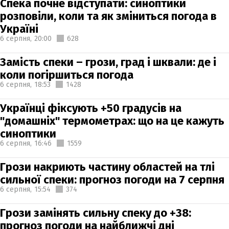
Спека почне відступати: синоптики
розповіли, коли та як зміниться погода в
Україні
6 серпня,
20:00
628
Замість спеки – грози, град і шквали: де і
коли погіршиться погода
6 серпня,
18:53
1428
Українці фіксують +50 градусів на
"домашніх" термометрах: що на це кажуть
синоптики
6 серпня,
16:46
1559
Грози накриють частину областей на тлі
сильної спеки: прогноз погоди на 7 серпня
6 серпня,
15:54
374
Грози замінять сильну спеку до +38:
прогноз погоди на найближчі дні