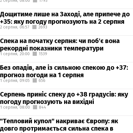
2 серпня,
08:00
1793
Дощитиме лише на Заході, але припече до
+35: яку погоду прогнозують на 2 серпня
2 серпня,
06:57
2693
Спека на початку серпня: чи поб'є вона
рекордні показники температури
1 серпня,
20:00
1539
Без опадів, але із сильною спекою до +37:
прогноз погоди на 1 серпня
1 серпня,
09:05
656
Серпень приніс спеку до +38 градусів: яку
погоду прогнозують на вихідні
1 серпня,
08:00
844
"Тепловий купол" накриває Європу: як
довго протримається сильна спека в