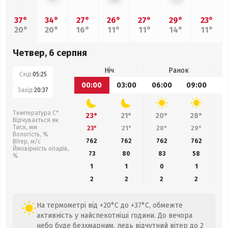
37°
34°
27°
26°
27°
29°
23°
20°
20°
16°
11°
11°
14°
11°
Четвер, 6 серпня
Ніч
Ранок
Схід:
05:25
00:00
03:00
06:00
09:00
1
Захід:
20:37
Температура С°
23°
21°
20°
28°
Відчувається як
Тиск, мм
23°
21°
20°
29°
Вологість, %
762
762
762
762
Вітер, м/с
Ймовірність опадів,
73
80
83
58
%
1
1
0
1
2
2
2
2
На термометрі від +20°C до +37°C, обмежте
активність у найспекотніші години. До вечора
небо буде безхмарним, ледь відчутний вітер до 2