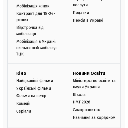
послуги
Мобілізація жінок
Податки
Контракт для 18-24-
річних
Пенсія в Україні
Відстрочка від
мобілізації
Мобілізація в Україні:
скільки осіб мобілізує
ТЦК
Кіно
Новини Освіти
Найцікавіші фільми
Міністерство освіти та
науки України
Українські фільми
Школа
Фільми на вечір
НМТ 2026
Комедії
Саморозвиток
Серіали
Навчання за кордоном