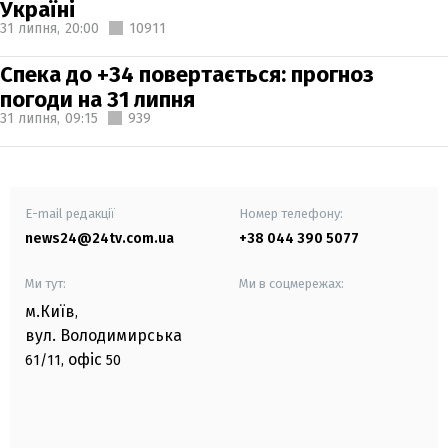
Україні
31 липня,
20:00
10911
Спека до +34 повертається: прогноз
погоди на 31 липня
31 липня,
09:15
939
E-mail редакції
Номер телефону:
news24@24tv.com.ua
+38 044 390 5077
Ми тут:
Ми в соцмережах:
м.Київ
,
вул. Володимирська
офіс
61/11,
50