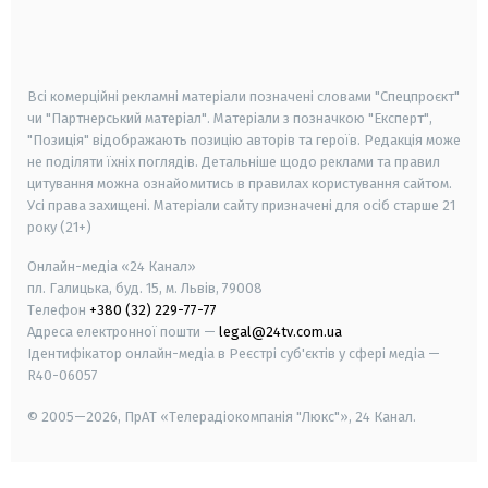
android
apple
smart tv
samsung smart tv
Всі комерційні рекламні матеріали позначені словами "Спецпроєкт"
чи "Партнерський матеріал". Матеріали з позначкою "Експерт",
"Позиція" відображають позицію авторів та героїв. Редакція може
не поділяти їхніх поглядів. Детальніше щодо реклами та правил
цитування можна ознайомитись в правилах користування сайтом.
Усі права захищені.
Матеріали сайту призначені для осіб старше
21
року (21+)
Онлайн-медіа «24 Канал»
пл. Галицька, буд. 15, м. Львів, 79008
Телефон
+380 (32) 229-77-77
Адреса електронної пошти —
legal@24tv.com.ua
Ідентифікатор онлайн-медіа в Реєстрі суб'єктів у сфері медіа —
R40-06057
© 2005—2026,
ПрАТ «Телерадіокомпанія "Люкс"», 24 Канал.