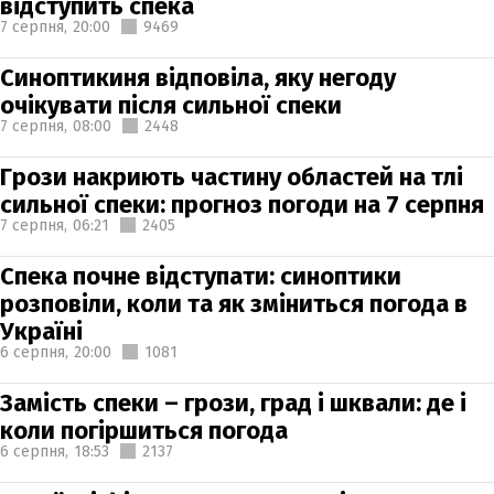
відступить спека
7 серпня,
20:00
9469
Синоптикиня відповіла, яку негоду
очікувати після сильної спеки
7 серпня,
08:00
2448
Грози накриють частину областей на тлі
сильної спеки: прогноз погоди на 7 серпня
7 серпня,
06:21
2405
Спека почне відступати: синоптики
розповіли, коли та як зміниться погода в
Україні
6 серпня,
20:00
1081
Замість спеки – грози, град і шквали: де і
коли погіршиться погода
6 серпня,
18:53
2137