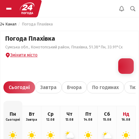
24 Канал
Погода Плахівка
Погода Плахівка
Сумська обл., Конотопський район, Плахівка, 51.38°Пн, 33.91°Сх
Змінити місто
Сьогодні
Завтра
Вчора
По годинах
Тиж
Пн
Вт
Ср
Чт
Пт
Сб
Нд
Сьогодні
Завтра
12.08
13.08
14.08
15.08
16.08