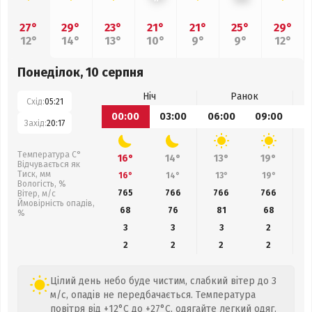
27°
29°
23°
21°
21°
25°
29°
12°
14°
13°
10°
9°
9°
12°
Понеділок, 10 серпня
Ніч
Ранок
Схід:
05:21
00:00
03:00
06:00
09:00
1
Захід:
20:17
Температура С°
16°
14°
13°
19°
Відчувається як
Тиск, мм
16°
14°
13°
19°
Вологість, %
765
766
766
766
Вітер, м/с
Ймовірність опадів,
68
76
81
68
%
3
3
3
2
2
2
2
2
Цілий день небо буде чистим, слабкий вітер до 3
м/с, опадів не передбачається. Температура
повітря від +12°C до +27°C, одягайте легкий одяг.