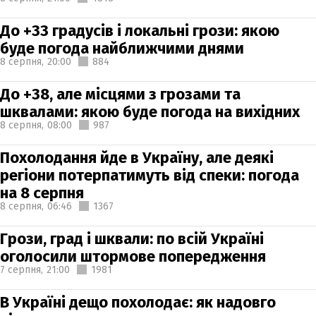
До +33 градусів і локальні грози: якою
буде погода найближчими днями
8 серпня,
20:00
884
До +38, але місцями з грозами та
шквалами: якою буде погода на вихідних
8 серпня,
08:00
987
Похолодання йде в Україну, але деякі
регіони потерпатимуть від спеки: погода
на 8 серпня
8 серпня,
06:46
1367
Грози, град і шквали: по всій Україні
оголосили штормове попередження
7 серпня,
21:00
1981
В Україні дещо похолодає: як надовго