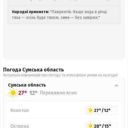
Народні прикмети:
"Лаврентія. Якщо вода в річці
тиха — осінь буде тихою, зима — без завірюх."
Погода Сумська
область
Актуальна інформація про погоду та атмосферні умови на сьогодні
Сумська
область
27°
12°
Переважно ясно
Конотоп
27°
/
12°
Охтирка
28°
/
15°