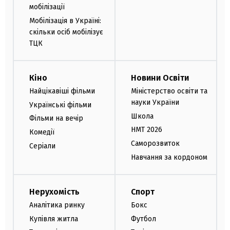
мобілізації
Мобілізація в Україні:
скільки осіб мобілізує
ТЦК
Кіно
Новини Освіти
Найцікавіші фільми
Міністерство освіти та
науки України
Українські фільми
Школа
Фільми на вечір
НМТ 2026
Комедії
Саморозвиток
Серіали
Навчання за кордоном
Нерухомість
Спорт
Аналітика ринку
Бокс
Купівля житла
Футбол