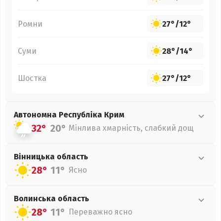
Ромни
27°
/
12°
Суми
28°
/
14°
Шостка
27°
/
12°
Автономна Республіка Крим
32°
20°
Мінлива хмарність, слабкий дощ
Вінницька
область
28°
11°
Ясно
Волинська
область
28°
11°
Переважно ясно