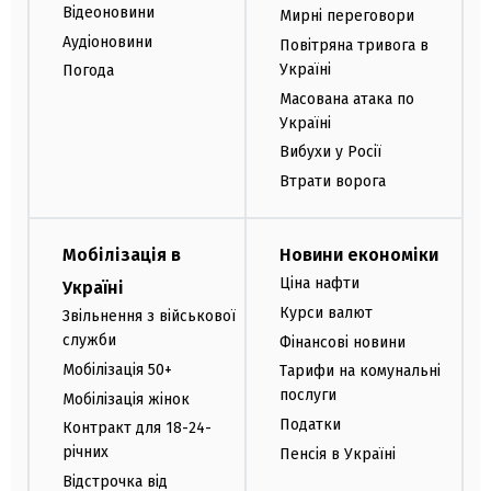
Відеоновини
Мирні переговори
Аудіоновини
Повітряна тривога в
Україні
Погода
Масована атака по
Україні
Вибухи у Росії
Втрати ворога
Мобілізація в
Новини економіки
Ціна нафти
Україні
Курси валют
Звільнення з військової
служби
Фінансові новини
Мобілізація 50+
Тарифи на комунальні
послуги
Мобілізація жінок
Податки
Контракт для 18-24-
річних
Пенсія в Україні
Відстрочка від