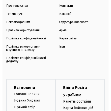
Про телеканал
Контакти
Телеведучі
Вакансії
Рекламодавцям
Структура власності
Правила користування
Архів
Політика конфіденційності
Карта сайту
Політика використання
Ігри
штучного інтелекту
Політика конфіденційності
додатку
Всі новини
Війна Росії з
Головні новини
Україною
Новини України
Ракетні обстріли
Прямий ефір
Карта бойових дій