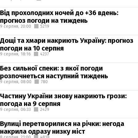
Від прохолодних ночей до +36 вдень:
прогноз погоди на тиждень
9 серпня,
20:00
5219
Дощі та хмари накриють Україну: прогноз
погоди на 10 серпня
9 серпня,
18:16
4237
Без сильної спеки: з якої погоди
розпочнеться наступний тиждень
9 серпня,
08:00
780
Частину України знову накриють грози:
погода на 9 серпня
9 серпня,
06:33
2429
Вулиці перетворилися на річки: негода
накрила одразу низку міст
8 серпня,
21:00
4818