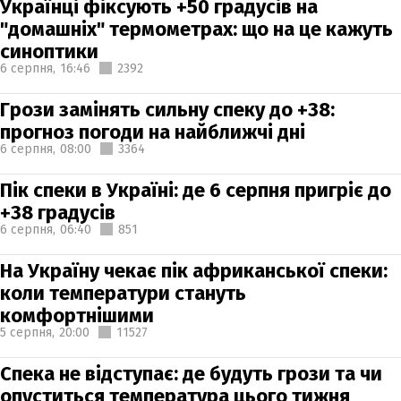
Українці фіксують +50 градусів на
"домашніх" термометрах: що на це кажуть
синоптики
6 серпня,
16:46
2392
Грози замінять сильну спеку до +38:
прогноз погоди на найближчі дні
6 серпня,
08:00
3364
Пік спеки в Україні: де 6 серпня пригріє до
+38 градусів
6 серпня,
06:40
851
На Україну чекає пік африканської спеки:
коли температури стануть
комфортнішими
5 серпня,
20:00
11527
Спека не відступає: де будуть грози та чи
опуститься температура цього тижня