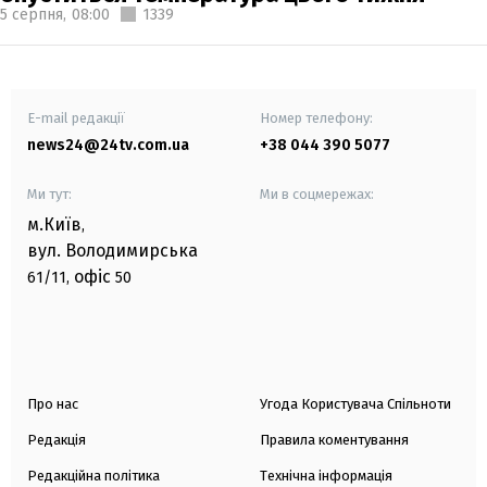
5 серпня,
08:00
1339
E-mail редакції
Номер телефону:
news24@24tv.com.ua
+38 044 390 5077
Ми тут:
Ми в соцмережах:
м.Київ
,
вул. Володимирська
офіс
61/11,
50
Про нас
Угода Користувача Спільноти
Редакція
Правила коментування
Редакційна політика
Технічна інформація