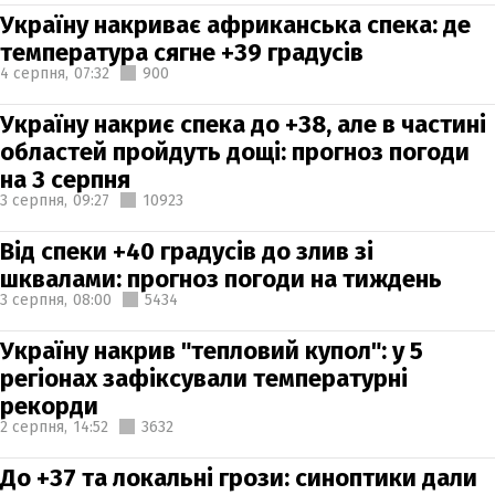
Україну накриває африканська спека: де
температура сягне +39 градусів
4 серпня,
07:32
900
Україну накриє спека до +38, але в частині
областей пройдуть дощі: прогноз погоди
на 3 серпня
3 серпня,
09:27
10923
Від спеки +40 градусів до злив зі
шквалами: прогноз погоди на тиждень
3 серпня,
08:00
5434
Україну накрив "тепловий купол": у 5
регіонах зафіксували температурні
рекорди
2 серпня,
14:52
3632
До +37 та локальні грози: синоптики дали