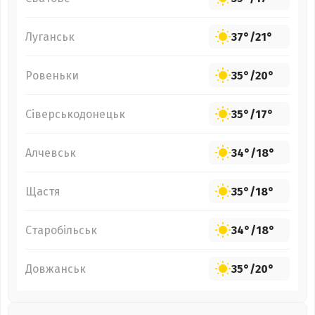
Луганськ
37°
/
21°
Ровеньки
35°
/
20°
Сіверськодонецьк
35°
/
17°
Алчевськ
34°
/
18°
Щастя
35°
/
18°
Старобільськ
34°
/
18°
Довжанськ
35°
/
20°