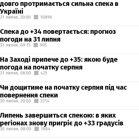
довго протримається сильна спека в
Україні
31 липня,
20:00
10896
Спека до +34 повертається: прогноз
погоди на 31 липня
31 липня,
09:15
905
На Заході припече до +35: якою буде
погода на початку серпня
31 липня,
08:00
425
Чи дощитиме на початку серпня під час
повернення спеки
30 липня,
20:00
2314
Липень завершиться спекою: в яких
регіонах знову пригріє до +33 градусів
30 липня,
08:00
1884