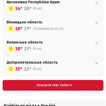
Автономна Республіка Крим
34°
20°
Ясно
Вінницька
область
38°
21°
Переважно ясно
Волинська
область
38°
21°
Ясно
Дніпропетровська
область
35°
23°
Ясно
ПОКАЗАТИ ІНШІ ОБЛАСТІ
Найбільші міста в Україні