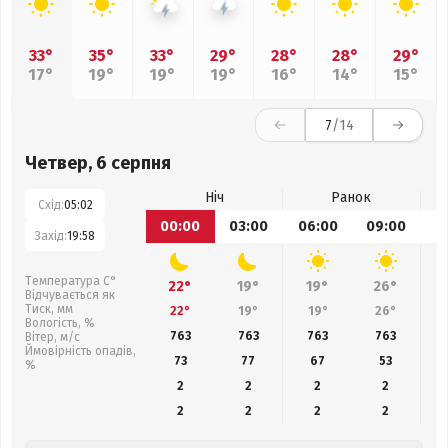
33°
35°
33°
29°
28°
28°
29°
17°
19°
19°
19°
16°
14°
15°
7
/14
Четвер, 6 серпня
Ніч
Ранок
Схід:
05:02
00:00
03:00
06:00
09:00
1
Захід:
19:58
Температура С°
22°
19°
19°
26°
Відчувається як
Тиск, мм
22°
19°
19°
26°
Вологість, %
763
763
763
763
Вітер, м/с
Ймовірність опадів,
73
77
67
53
%
2
2
2
2
2
2
2
2