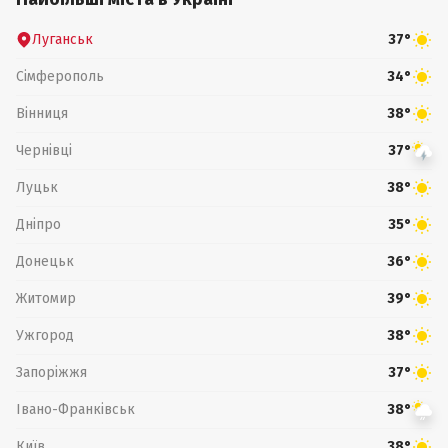
Луганськ
37°
Сімферополь
34°
Вінниця
38°
Чернівці
37°
Луцьк
38°
Дніпро
35°
Донецьк
36°
Житомир
39°
Ужгород
38°
Запоріжжя
37°
Івано-Франківськ
38°
Київ
38°