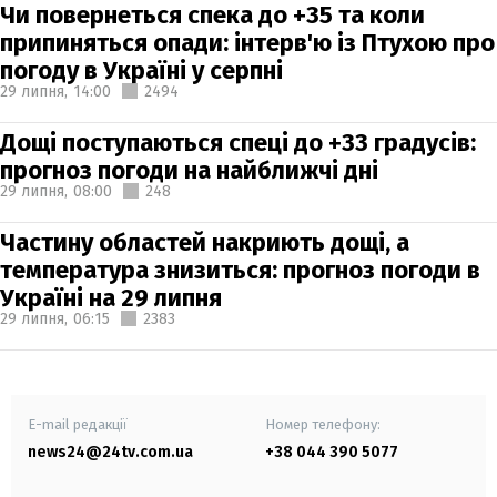
Чи повернеться спека до +35 та коли
припиняться опади: інтерв'ю із Птухою про
погоду в Україні у серпні
29 липня,
14:00
2494
Дощі поступаються спеці до +33 градусів:
прогноз погоди на найближчі дні
29 липня,
08:00
248
Частину областей накриють дощі, а
температура знизиться: прогноз погоди в
Україні на 29 липня
29 липня,
06:15
2383
E-mail редакції
Номер телефону:
news24@24tv.com.ua
+38 044 390 5077