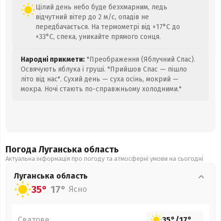
Цілий день небо буде безхмарним, ледь
відчутний вітер до 2 м/с, опадів не
передбачається. На термометрі від +17°C до
+33°C, спека, уникайте прямого сонця.
Народні прикмети:
"Преображення (Яблучний Спас).
Освячують яблука і груші. "Прийшов Спас — пішло
літо від нас". Сухий день — суха осінь, мокрий —
мокра. Ночі стають по-справжньому холодними."
Погода Луганська
область
Актуальна інформація про погоду та атмосферні умови на сьогодні
Луганська
область
35°
17°
Ясно
Сватове
35°
/
17°