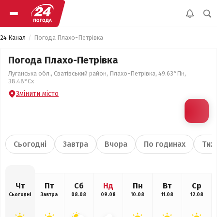
24 Канал
Погода Плахо-Петрівка
Погода Плахо-Петрівка
Луганська обл., Сватівський район, Плахо-Петрівка, 49.63°Пн,
38.48°Сх
Змінити місто
Сьогодні
Завтра
Вчора
По годинах
Тиж
Чт
Пт
Сб
Нд
Пн
Вт
Ср
Сьогодні
Завтра
08.08
09.08
10.08
11.08
12.08