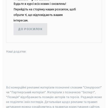
Будьте в курсі всіх новин і оновлень!
Перейдіть на сторінку наших розсилок, щоб
обрати ті, що відповідають вашим
інтересам.
ДО РОЗСИЛОК
Наші додатки:
android
apple
smart tv
samsung smart tv
Всі комерційні рекламні матеріали позначені словами "Спецпроєкт"
чи "Партнерський матеріал". Матеріали з позначкою "Експерт",
"Позиція" відображають позицію авторів та героїв. Редакція може
не поділяти їхніх поглядів. Детальніше щодо реклами та правил
цитування можна ознайомитись в правилах користування сайтом.