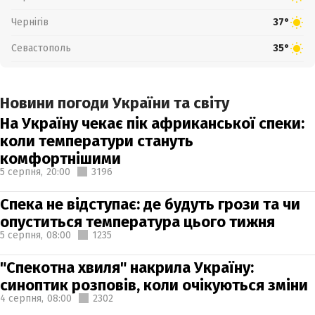
Чернігів
37°
Севастополь
35°
Новини погоди України та світу
На Україну чекає пік африканської спеки:
коли температури стануть
комфортнішими
5 серпня,
20:00
3196
Спека не відступає: де будуть грози та чи
опуститься температура цього тижня
5 серпня,
08:00
1235
"Спекотна хвиля" накрила Україну:
синоптик розповів, коли очікуються зміни
4 серпня,
08:00
2302