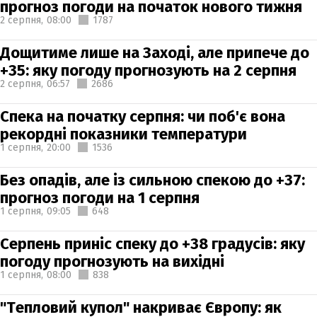
прогноз погоди на початок нового тижня
2 серпня,
08:00
1787
Дощитиме лише на Заході, але припече до
+35: яку погоду прогнозують на 2 серпня
2 серпня,
06:57
2686
Спека на початку серпня: чи поб'є вона
рекордні показники температури
1 серпня,
20:00
1536
Без опадів, але із сильною спекою до +37:
прогноз погоди на 1 серпня
1 серпня,
09:05
648
Серпень приніс спеку до +38 градусів: яку
погоду прогнозують на вихідні
1 серпня,
08:00
838
"Тепловий купол" накриває Європу: як