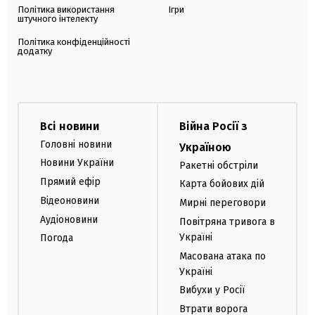
Політика використання
Ігри
штучного інтелекту
Політика конфіденційності
додатку
Всі новини
Війна Росії з
Головні новини
Україною
Новини України
Ракетні обстріли
Прямий ефір
Карта бойових дій
Відеоновини
Мирні переговори
Аудіоновини
Повітряна тривога в
Україні
Погода
Масована атака по
Україні
Вибухи у Росії
Втрати ворога