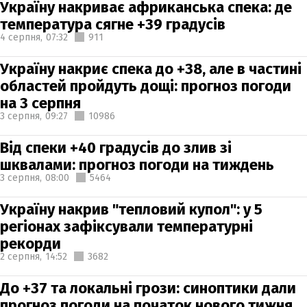
Україну накриває африканська спека: де
температура сягне +39 градусів
4 серпня,
07:32
911
Україну накриє спека до +38, але в частині
областей пройдуть дощі: прогноз погоди
на 3 серпня
3 серпня,
09:27
10986
Від спеки +40 градусів до злив зі
шквалами: прогноз погоди на тиждень
3 серпня,
08:00
5464
Україну накрив "тепловий купол": у 5
регіонах зафіксували температурні
рекорди
2 серпня,
14:52
3682
До +37 та локальні грози: синоптики дали
прогноз погоди на початок нового тижня