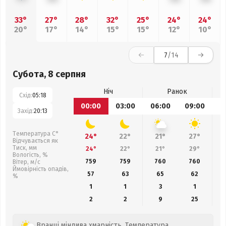
33°
27°
28°
32°
25°
24°
24°
20°
17°
14°
15°
15°
12°
10°
7
/14
Субота, 8 серпня
Ніч
Ранок
Схід:
05:18
00:00
03:00
06:00
09:00
1
Захід:
20:13
Температура С°
24°
22°
21°
27°
Відчувається як
Тиск, мм
24°
22°
21°
29°
Вологість, %
759
759
760
760
Вітер, м/с
Ймовірність опадів,
57
63
65
62
%
1
1
3
1
2
2
9
25
Вранці мінлива хмарність. Температура