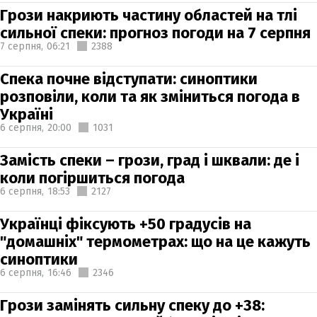
Грози накриють частину областей на тлі
сильної спеки: прогноз погоди на 7 серпня
7 серпня,
06:21
2388
Спека почне відступати: синоптики
розповіли, коли та як зміниться погода в
Україні
6 серпня,
20:00
1031
Замість спеки – грози, град і шквали: де і
коли погіршиться погода
6 серпня,
18:53
2127
Українці фіксують +50 градусів на
"домашніх" термометрах: що на це кажуть
синоптики
6 серпня,
16:46
2346
Грози замінять сильну спеку до +38: