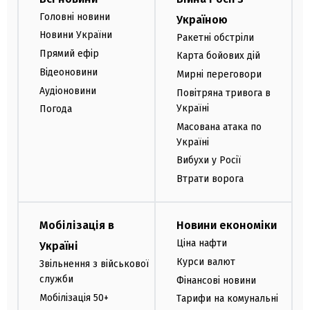
Головні новини
Україною
Новини України
Ракетні обстріли
Прямий ефір
Карта бойових дій
Відеоновини
Мирні переговори
Аудіоновини
Повітряна тривога в
Україні
Погода
Масована атака по
Україні
Вибухи у Росії
Втрати ворога
Мобілізація в
Новини економіки
Ціна нафти
Україні
Курси валют
Звільнення з військової
служби
Фінансові новини
Мобілізація 50+
Тарифи на комунальні