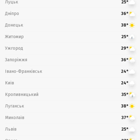
Луцьк
25°
Дніпро
36°
Донецьк
38°
Житомир
25°
Ужгород
29°
Запоріжжя
36°
Івано-Франківськ
24°
Київ
24°
Кропивницький
35°
Луганськ
38°
Миколаїв
37°
Львів
25°