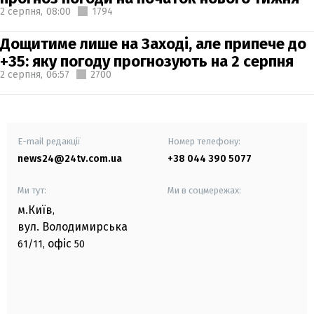
2 серпня,
08:00
1794
Дощитиме лише на Заході, але припече до
+35: яку погоду прогнозують на 2 серпня
2 серпня,
06:57
2700
E-mail редакції
Номер телефону:
news24@24tv.com.ua
+38 044 390 5077
Ми тут:
Ми в соцмережах:
м.Київ
,
вул. Володимирська
офіс
61/11,
50