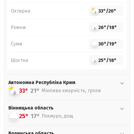
Охтирка
33°
/
20°
Ромни
26°
/
18°
Суми
30°
/
19°
Шостка
25°
/
18°
Автономна Республіка Крим
33°
21°
Мінлива хмарність, грози
Вінницька
область
25°
17°
Похмуро, дощ
Волинська
область