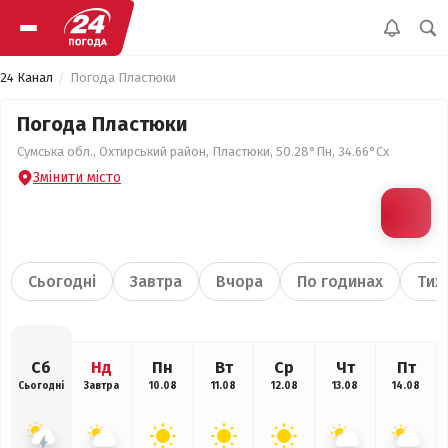
24 Канал
Погода Пластюки
Погода Пластюки
Сумська обл., Охтирський район, Пластюки, 50.28°Пн, 34.66°Сх
Змінити місто
Сьогодні
Завтра
Вчора
По годинах
Тиж
Сб
Нд
Пн
Вт
Ср
Чт
Пт
Сьогодні
Завтра
10.08
11.08
12.08
13.08
14.08