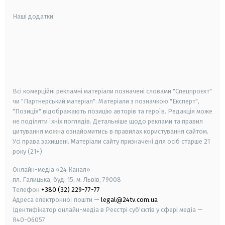
Наші додатки:
android
apple
smart tv
samsung smart tv
Всі комерційні рекламні матеріали позначені словами "Спецпроєкт"
чи "Партнерський матеріал". Матеріали з позначкою "Експерт",
"Позиція" відображають позицію авторів та героїв. Редакція може
не поділяти їхніх поглядів. Детальніше щодо реклами та правил
цитування можна ознайомитись в правилах користування сайтом.
Усі права захищені.
Матеріали сайту призначені для осіб старше
21
року (21+)
Онлайн-медіа «24 Канал»
пл. Галицька, буд. 15, м. Львів, 79008
Телефон
+380 (32) 229-77-77
Адреса електронної пошти —
legal@24tv.com.ua
Ідентифікатор онлайн-медіа в Реєстрі суб'єктів у сфері медіа —
R40-06057