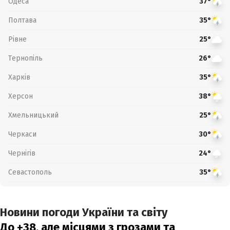
Одеса
37°
Полтава
35°
Рівне
25°
Тернопіль
26°
Харків
35°
Херсон
38°
Хмельницький
25°
Черкаси
30°
Чернігів
24°
Севастополь
35°
Новини погоди України та світу
До +38, але місцями з грозами та