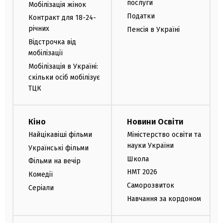
послуги
Мобілізація жінок
Податки
Контракт для 18-24-
річних
Пенсія в Україні
Відстрочка від
мобілізації
Мобілізація в Україні:
скільки осіб мобілізує
ТЦК
Кіно
Новини Освіти
Найцікавіші фільми
Міністерство освіти та
науки України
Українські фільми
Школа
Фільми на вечір
НМТ 2026
Комедії
Саморозвиток
Серіали
Навчання за кордоном