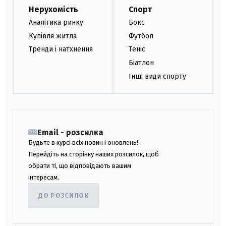
Нерухомість
Спорт
Аналітика ринку
Бокс
Купівля житла
Футбол
Тренди і натхнення
Теніс
Біатлон
Інші види спорту
Email - розсилка
Будьте в курсі всіх новин і оновлень!
Перейдіть на сторінку наших розсилок, щоб
обрати ті, що відповідають вашим
інтересам.
ДО РОЗСИЛОК