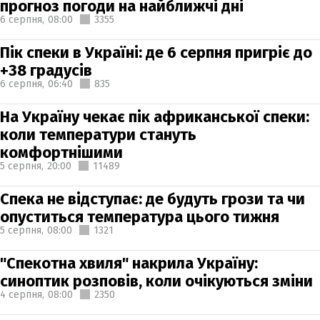
прогноз погоди на найближчі дні
6 серпня,
08:00
3355
Пік спеки в Україні: де 6 серпня пригріє до
+38 градусів
6 серпня,
06:40
835
На Україну чекає пік африканської спеки:
коли температури стануть
комфортнішими
5 серпня,
20:00
11489
Спека не відступає: де будуть грози та чи
опуститься температура цього тижня
5 серпня,
08:00
1321
"Спекотна хвиля" накрила Україну:
синоптик розповів, коли очікуються зміни
4 серпня,
08:00
2350