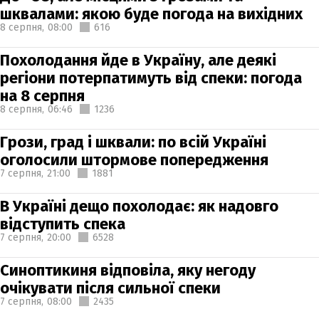
шквалами: якою буде погода на вихідних
8 серпня,
08:00
616
Похолодання йде в Україну, але деякі
регіони потерпатимуть від спеки: погода
на 8 серпня
8 серпня,
06:46
1236
Грози, град і шквали: по всій Україні
оголосили штормове попередження
7 серпня,
21:00
1881
В Україні дещо похолодає: як надовго
відступить спека
7 серпня,
20:00
6528
Синоптикиня відповіла, яку негоду
очікувати після сильної спеки
7 серпня,
08:00
2435