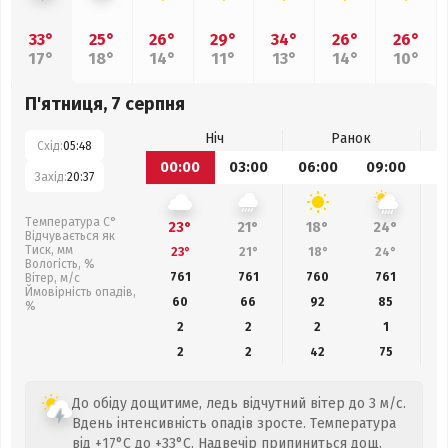
33°
25°
26°
29°
34°
26°
26°
17°
18°
14°
11°
13°
14°
10°
П'ятниця, 7 серпня
Ніч
Ранок
Схід:
05:48
00:00
03:00
06:00
09:00
1
Захід:
20:37
Температура С°
23°
21°
18°
24°
Відчувається як
Тиск, мм
23°
21°
18°
24°
Вологість, %
761
761
760
761
Вітер, м/с
Ймовірність опадів,
60
66
92
85
%
2
2
2
1
2
2
42
75
До обіду дощитиме, ледь відчутний вітер до 3 м/с.
Вдень інтенсивність опадів зросте. Температура
від +17°C до +33°C. Надвечір припиниться дощ.