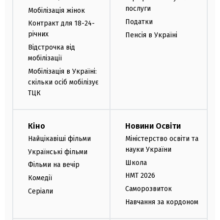
послуги
Мобілізація жінок
Податки
Контракт для 18-24-
річних
Пенсія в Україні
Відстрочка від
мобілізації
Мобілізація в Україні:
скільки осіб мобілізує
ТЦК
Кіно
Новини Освіти
Найцікавіші фільми
Міністерство освіти та
науки України
Українські фільми
Школа
Фільми на вечір
НМТ 2026
Комедії
Саморозвиток
Серіали
Навчання за кордоном