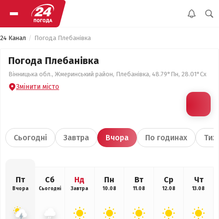
24 Канал
Погода Плебанівка
Погода Плебанівка
Вінницька обл., Жмеринський район, Плебанівка, 48.79°Пн, 28.01°Сх
Змінити місто
Сьогодні
Завтра
Вчора
По годинах
Тиж
Пт
Сб
Нд
Пн
Вт
Ср
Чт
Вчора
Сьогодні
Завтра
10.08
11.08
12.08
13.08