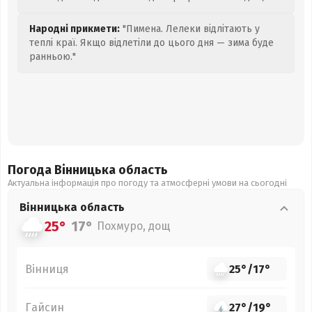
Народні прикмети:
"Пимена. Лелеки відлітають у
теплі краї. Якщо відлетіли до цього дня — зима буде
ранньою."
Погода Вінницька
область
Актуальна інформація про погоду та атмосферні умови на сьогодні
Вінницька
область
25°
17°
Похмуро, дощ
Вінниця
25°
/
17°
Гайсин
27°
/
19°