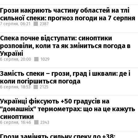
Грози накриють частину областей на тлі
сильної спеки: прогноз погоди на 7 серпня
7 серпня,
06:21
2387
Спека почне відступати: синоптики
розповіли, коли та як зміниться погода в
Україні
6 серпня,
20:00
1029
Замість спеки – грози, град і шквали: де і
коли погіршиться погода
6 серпня,
18:53
2125
Українці фіксують +50 градусів на
"домашніх" термометрах: що на це кажуть
синоптики
6 серпня,
16:46
2343
Грози замінять сильну спеку до +38: