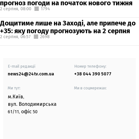
прогноз погоди на початок нового тижня
2 серпня,
08:00
1794
Дощитиме лише на Заході, але припече до
+35: яку погоду прогнозують на 2 серпня
2 серпня,
06:57
2698
E-mail редакції
Номер телефону:
news24@24tv.com.ua
+38 044 390 5077
Ми тут:
Ми в соцмережах:
м.Київ
,
вул. Володимирська
офіс
61/11,
50