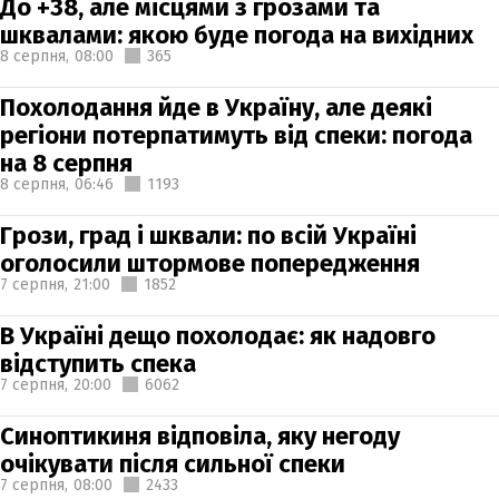
До +38, але місцями з грозами та
шквалами: якою буде погода на вихідних
8 серпня,
08:00
365
Похолодання йде в Україну, але деякі
регіони потерпатимуть від спеки: погода
на 8 серпня
8 серпня,
06:46
1193
Грози, град і шквали: по всій Україні
оголосили штормове попередження
7 серпня,
21:00
1852
В Україні дещо похолодає: як надовго
відступить спека
7 серпня,
20:00
6062
Синоптикиня відповіла, яку негоду
очікувати після сильної спеки
7 серпня,
08:00
2433