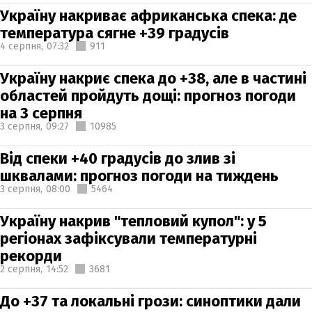
Україну накриває африканська спека: де
температура сягне +39 градусів
4 серпня,
07:32
911
Україну накриє спека до +38, але в частині
областей пройдуть дощі: прогноз погоди
на 3 серпня
3 серпня,
09:27
10985
Від спеки +40 градусів до злив зі
шквалами: прогноз погоди на тиждень
3 серпня,
08:00
5464
Україну накрив "тепловий купол": у 5
регіонах зафіксували температурні
рекорди
2 серпня,
14:52
3681
До +37 та локальні грози: синоптики дали