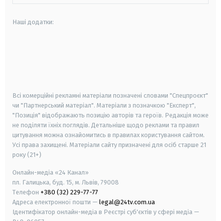
Наші додатки:
android
apple
smart tv
samsung smart tv
Всі комерційні рекламні матеріали позначені словами "Спецпроєкт"
чи "Партнерський матеріал". Матеріали з позначкою "Експерт",
"Позиція" відображають позицію авторів та героїв. Редакція може
не поділяти їхніх поглядів. Детальніше щодо реклами та правил
цитування можна ознайомитись в правилах користування сайтом.
Усі права захищені.
Матеріали сайту призначені для осіб старше
21
року (21+)
Онлайн-медіа «24 Канал»
пл. Галицька, буд. 15, м. Львів, 79008
Телефон
+380 (32) 229-77-77
Адреса електронної пошти —
legal@24tv.com.ua
Ідентифікатор онлайн-медіа в Реєстрі суб'єктів у сфері медіа —