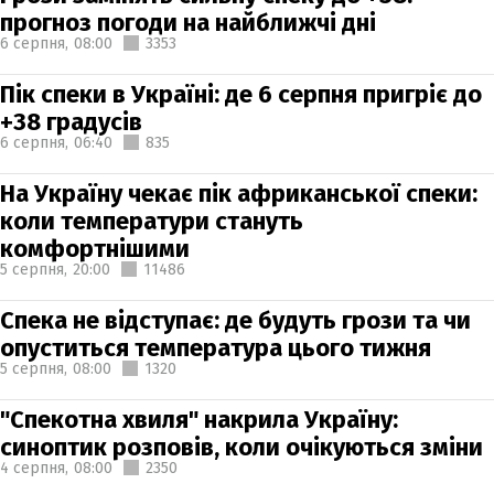
прогноз погоди на найближчі дні
6 серпня,
08:00
3353
Пік спеки в Україні: де 6 серпня пригріє до
+38 градусів
6 серпня,
06:40
835
На Україну чекає пік африканської спеки:
коли температури стануть
комфортнішими
5 серпня,
20:00
11486
Спека не відступає: де будуть грози та чи
опуститься температура цього тижня
5 серпня,
08:00
1320
"Спекотна хвиля" накрила Україну:
синоптик розповів, коли очікуються зміни
4 серпня,
08:00
2350