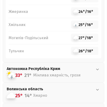
Жмеринка
24°
/
16°
Хмільник
25°
/
16°
Могилів-Подільський
27°
/
18°
Тульчин
26°
/
18°
Автономна Республіка Крим
33°
21°
Мінлива хмарність, грози
Волинська
область
25°
14°
Хмарно