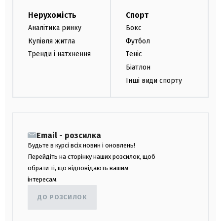
Нерухомість
Спорт
Аналітика ринку
Бокс
Купівля житла
Футбол
Тренди і натхнення
Теніс
Біатлон
Інші види спорту
Email - розсилка
Будьте в курсі всіх новин і оновлень!
Перейдіть на сторінку наших розсилок, щоб
обрати ті, що відповідають вашим
інтересам.
ДО РОЗСИЛОК