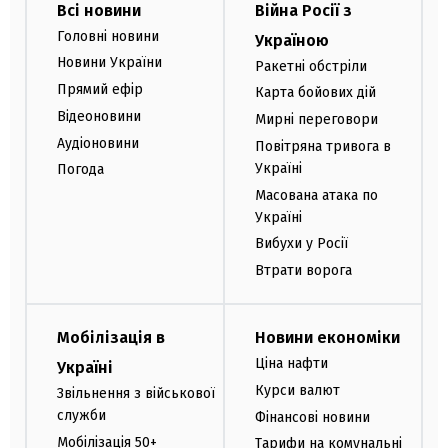
Всі новини
Війна Росії з
Головні новини
Україною
Новини України
Ракетні обстріли
Прямий ефір
Карта бойових дій
Відеоновини
Мирні переговори
Аудіоновини
Повітряна тривога в
Україні
Погода
Масована атака по
Україні
Вибухи у Росії
Втрати ворога
Мобілізація в
Новини економіки
Ціна нафти
Україні
Курси валют
Звільнення з військової
служби
Фінансові новини
Мобілізація 50+
Тарифи на комунальні