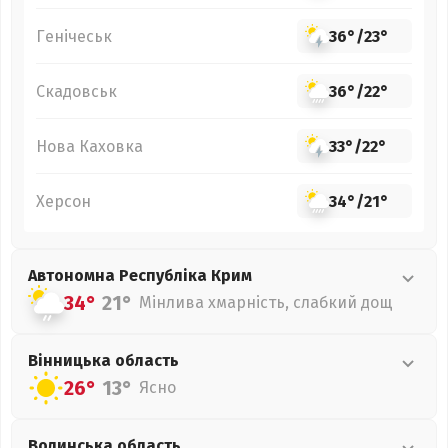
Генічеськ
36°
/
23°
Скадовськ
36°
/
22°
Нова Каховка
33°
/
22°
Херсон
34°
/
21°
Автономна Республіка Крим
34°
21°
Мінлива хмарність, слабкий дощ
Вінницька
область
26°
13°
Ясно
Волинська
область