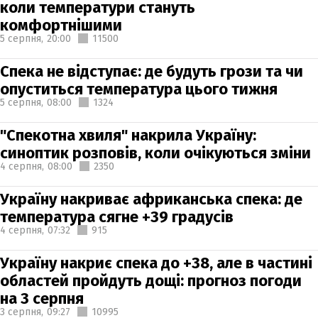
коли температури стануть
комфортнішими
5 серпня,
20:00
11500
Спека не відступає: де будуть грози та чи
опуститься температура цього тижня
5 серпня,
08:00
1324
"Спекотна хвиля" накрила Україну:
синоптик розповів, коли очікуються зміни
4 серпня,
08:00
2350
Україну накриває африканська спека: де
температура сягне +39 градусів
4 серпня,
07:32
915
Україну накриє спека до +38, але в частині
областей пройдуть дощі: прогноз погоди
на 3 серпня
3 серпня,
09:27
10995