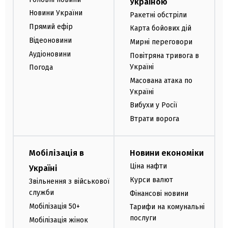
Україною
Новини України
Ракетні обстріли
Прямий ефір
Карта бойових дій
Відеоновини
Мирні переговори
Аудіоновини
Повітряна тривога в
Україні
Погода
Масована атака по
Україні
Вибухи у Росії
Втрати ворога
Мобілізація в
Новини економіки
Ціна нафти
Україні
Курси валют
Звільнення з військової
служби
Фінансові новини
Мобілізація 50+
Тарифи на комунальні
послуги
Мобілізація жінок