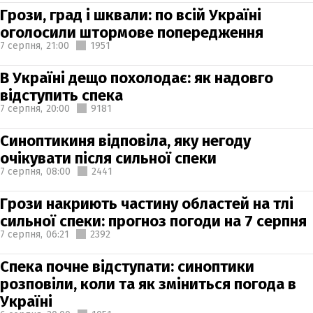
Грози, град і шквали: по всій Україні
оголосили штормове попередження
7 серпня,
21:00
1951
В Україні дещо похолодає: як надовго
відступить спека
7 серпня,
20:00
9181
Синоптикиня відповіла, яку негоду
очікувати після сильної спеки
7 серпня,
08:00
2441
Грози накриють частину областей на тлі
сильної спеки: прогноз погоди на 7 серпня
7 серпня,
06:21
2392
Спека почне відступати: синоптики
розповіли, коли та як зміниться погода в
Україні