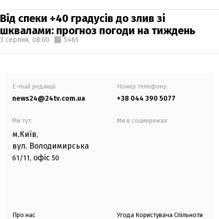
Від спеки +40 градусів до злив зі
шквалами: прогноз погоди на тиждень
3 серпня,
08:00
5465
E-mail редакції
Номер телефону:
news24@24tv.com.ua
+38 044 390 5077
Ми тут:
Ми в соцмережах:
м.Київ
,
вул. Володимирська
офіс
61/11,
50
Про нас
Угода Користувача Спільноти