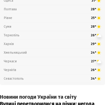
Одеса
31°
Полтава
28°
Рівне
25°
Суми
28°
Тернопіль
26°
Харків
29°
Хмельницький
24°
Черкаси
27°
Чернігів
26°
Севастополь
34°
Новини погоди України та світу
Вулиці перетворилися на річки: негода