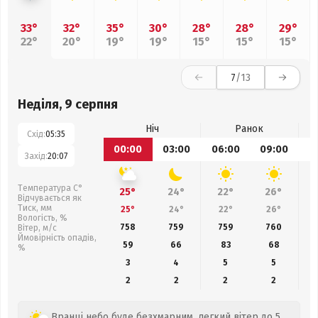
33°
32°
35°
30°
28°
28°
29°
22°
20°
19°
19°
15°
15°
15°
7
/13
Неділя, 9 серпня
Ніч
Ранок
Схід:
05:35
00:00
03:00
06:00
09:00
1
Захід:
20:07
Температура С°
25°
24°
22°
26°
Відчувається як
Тиск, мм
25°
24°
22°
26°
Вологість, %
758
759
759
760
Вітер, м/с
Ймовірність опадів,
59
66
83
68
%
3
4
5
5
2
2
2
2
Вранці небо буде безхмарним, легкий вітер до 5