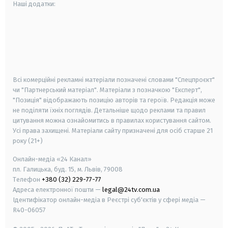
Наші додатки:
android
apple
smart tv
samsung smart tv
Всі комерційні рекламні матеріали позначені словами "Спецпроєкт"
чи "Партнерський матеріал". Матеріали з позначкою "Експерт",
"Позиція" відображають позицію авторів та героїв. Редакція може
не поділяти їхніх поглядів. Детальніше щодо реклами та правил
цитування можна ознайомитись в правилах користування сайтом.
Усі права захищені.
Матеріали сайту призначені для осіб старше
21
року (21+)
Онлайн-медіа «24 Канал»
пл. Галицька, буд. 15, м. Львів, 79008
Телефон
+380 (32) 229-77-77
Адреса електронної пошти —
legal@24tv.com.ua
Ідентифікатор онлайн-медіа в Реєстрі суб'єктів у сфері медіа —
R40-06057