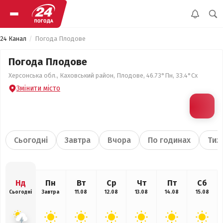
24 Канал
Погода Плодове
Погода Плодове
Херсонська обл., Каховський район, Плодове, 46.73°Пн, 33.4°Сх
Змінити місто
Сьогодні
Завтра
Вчора
По годинах
Тиж
Нд
Пн
Вт
Ср
Чт
Пт
Сб
Сьогодні
Завтра
11.08
12.08
13.08
14.08
15.08