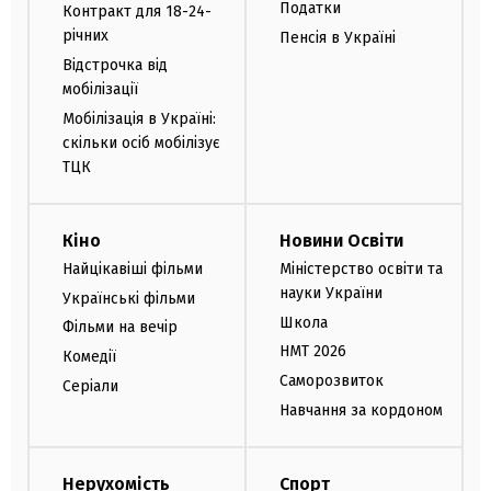
Податки
Контракт для 18-24-
річних
Пенсія в Україні
Відстрочка від
мобілізації
Мобілізація в Україні:
скільки осіб мобілізує
ТЦК
Кіно
Новини Освіти
Найцікавіші фільми
Міністерство освіти та
науки України
Українські фільми
Школа
Фільми на вечір
НМТ 2026
Комедії
Саморозвиток
Серіали
Навчання за кордоном
Нерухомість
Спорт