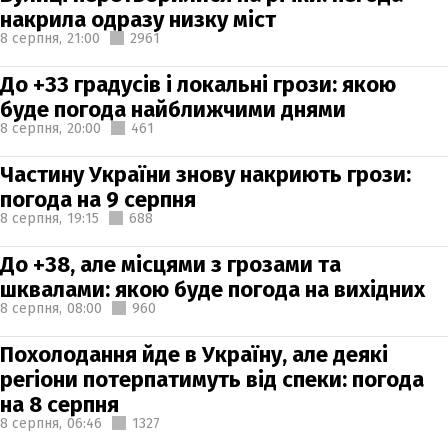
накрила одразу низку міст
8 серпня,
21:00
2961
До +33 градусів і локальні грози: якою
буде погода найближчими днями
8 серпня,
20:00
461
Частину України знову накриють грози:
погода на 9 серпня
8 серпня,
19:15
688
До +38, але місцями з грозами та
шквалами: якою буде погода на вихідних
8 серпня,
08:00
960
Похолодання йде в Україну, але деякі
регіони потерпатимуть від спеки: погода
на 8 серпня
8 серпня,
06:46
1327