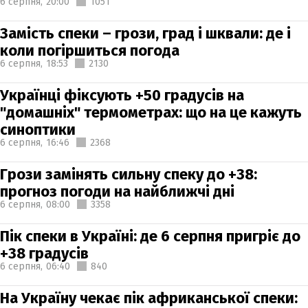
6 серпня,
20:00
1051
Замість спеки – грози, град і шквали: де і
коли погіршиться погода
6 серпня,
18:53
2130
Українці фіксують +50 градусів на
"домашніх" термометрах: що на це кажуть
синоптики
6 серпня,
16:46
2368
Грози замінять сильну спеку до +38:
прогноз погоди на найближчі дні
6 серпня,
08:00
3358
Пік спеки в Україні: де 6 серпня пригріє до
+38 градусів
6 серпня,
06:40
840
На Україну чекає пік африканської спеки: