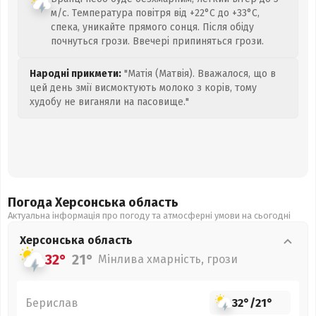
м/с. Температура повітря від +22°C до +33°C,
спека, уникайте прямого сонця. Після обіду
почнуться грози. Ввечері припиняться грози.
Народні прикмети:
"Матія (Матвія). Вважалося, що в
цей день змії висмоктують молоко з корів, тому
худобу не виганяли на пасовище."
Погода Херсонська
область
Актуальна інформація про погоду та атмосферні умови на сьогодні
Херсонська
область
32°
21°
Мінлива хмарність, грози
Берислав
32°
/
21°