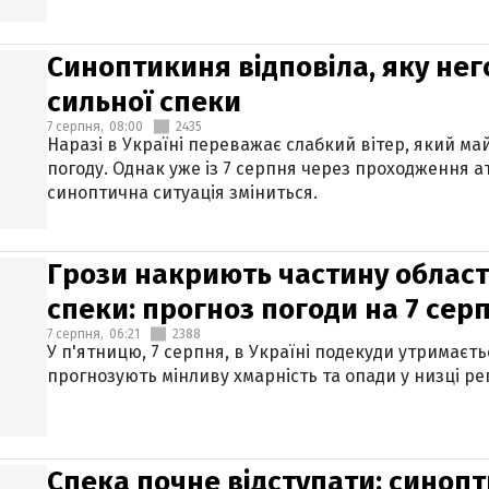
Синоптикиня відповіла, яку нег
сильної спеки
7 серпня,
08:00
2435
Наразі в Україні переважає слабкий вітер, який м
погоду. Однак уже із 7 серпня через проходження 
синоптична ситуація зміниться.
Грози накриють частину областе
спеки: прогноз погоди на 7 сер
7 серпня,
06:21
2388
У п'ятницю, 7 серпня, в Україні подекуди утримаєт
прогнозують мінливу хмарність та опади у низці рег
Спека почне відступати: синопт