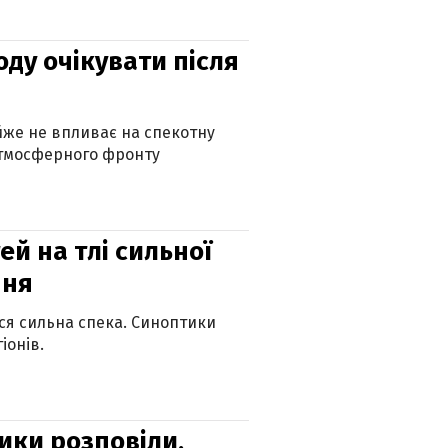
оду очікувати після
айже не впливає на спекотну
атмосферного фронту
й на тлі сильної
пня
ься сильна спека. Синоптики
іонів.
ики розповіли,