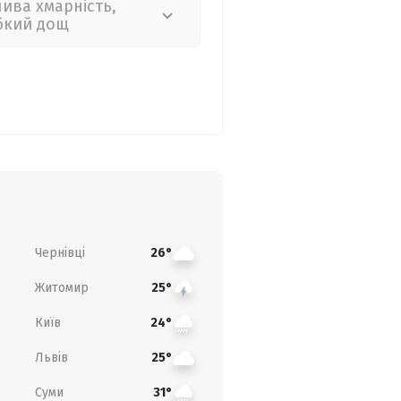
лива хмарність,
бкий дощ
Чернівці
26°
Житомир
25°
Київ
24°
Львів
25°
Суми
31°