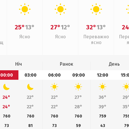
25°
13°
27°
12°
32°
13°
24
Ясно
Ясно
Переважно
Пер
ощ
ясно
Ніч
Ранок
День
00:00
03:00
06:00
09:00
12:00
15:
24°
22°
22°
27°
36°
29
24°
22°
22°
28°
39°
35
760
760
760
760
759
75
73
81
73
59
43
79