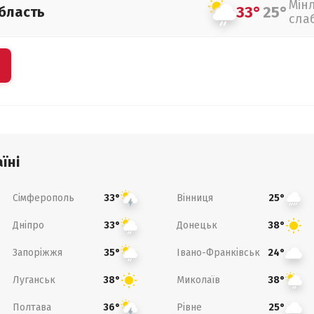
Мін
33°
25°
бласть
сла
їні
Сімферополь
Вінниця
33°
25°
Дніпро
Донецьк
33°
38°
Запоріжжя
Івано-Франківськ
35°
24°
Луганськ
Миколаїв
38°
38°
Полтава
Рівне
36°
25°