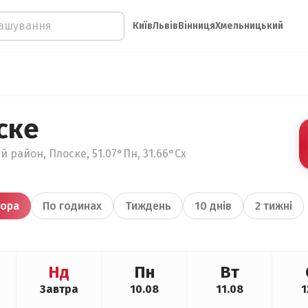
Київ
Львів
Вінниця
Хмельницький
ске
й район, Плоске, 51.07°Пн, 31.66°Сх
ора
По годинах
Тиждень
10 днів
2 тижні
Нд
Пн
Вт
Завтра
10.08
11.08
1