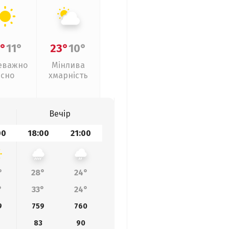
°
11°
23°
10°
еважно
Мінлива
ясно
хмарність
Вечір
00
18:00
21:00
°
28°
24°
°
33°
24°
9
759
760
83
90