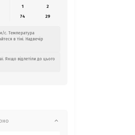
1
2
8
74
29
 м/с. Температура
теся в тіні. Надвечір
аї. Якщо відлетіли до цього
рно