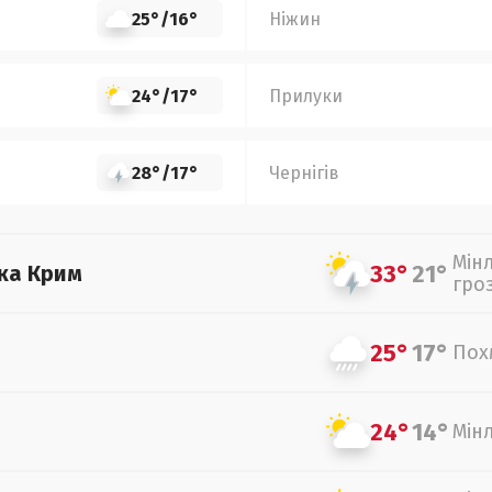
25°
/
16°
Ніжин
24°
/
17°
Прилуки
28°
/
17°
Чернігів
Мін
33°
21°
ка Крим
гро
25°
17°
Пох
24°
14°
Мін