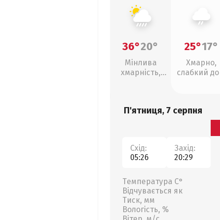
36°
20°
25°
17°
Мінлива
Хмарно,
хмарність,
слабкий д
зливи
П'ятниця, 7 серпня
Схід:
Захід:
05:26
20:29
Температура С°
Відчувається як
Тиск, мм
Вологість, %
Вітер, м/с