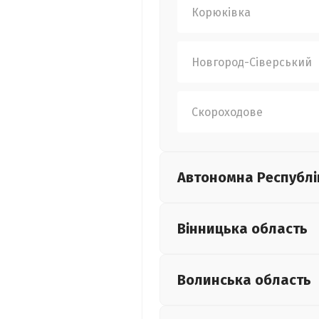
Корюківка
Новгород-Сіверський
Скороходове
Автономна Республі
Вінницька
область
Волинська
область