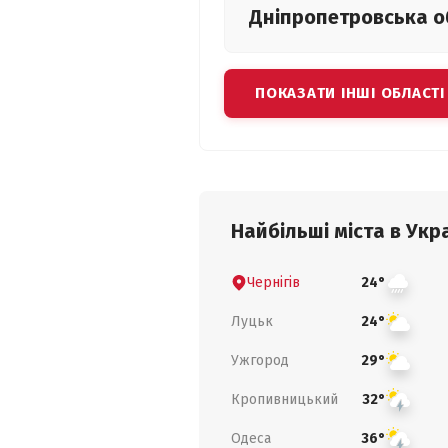
Дніпропетровська
о
ПОКАЗАТИ ІНШІ ОБЛАСТІ
Найбільші міста в Укра
Чернігів
24°
Луцьк
24°
Ужгород
29°
Кропивницький
32°
Одеса
36°