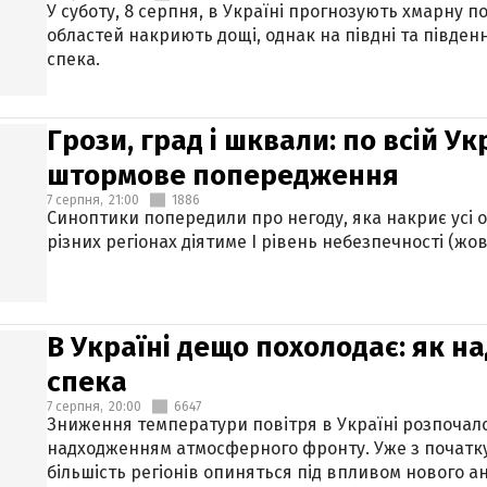
У суботу, 8 серпня, в Україні прогнозують хмарну п
областей накриють дощі, однак на півдні та півден
спека.
Грози, град і шквали: по всій У
штормове попередження
7 серпня,
21:00
1886
Синоптики попередили про негоду, яка накриє усі об
різних регіонах діятиме І рівень небезпечності (жов
В Україні дещо похолодає: як н
спека
7 серпня,
20:00
6647
Зниження температури повітря в Україні розпочалос
надходженням атмосферного фронту. Уже з початку
більшість регіонів опиняться під впливом нового а