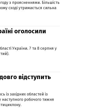
огоду з проясненнями. Більшість
ному сході утримається сильна
країні оголосили
ласті України. 7 та 8 серпня у
тий).
адовго відступить
ь із західних областей із
 наступного робочого тижня
нтициклону.