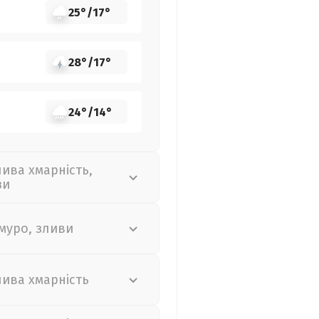
25°
/
17°
28°
/
17°
24°
/
14°
лива хмарність,
зи
муро, зливи
лива хмарність