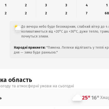
1
2
3
3
4
1
2
2
2
2
7
6
До вечора небо буде безхмарним, слабкий вітер до 4
коливатиметься від +20°C до +36°C, дуже тепло, тримай
почнуться зливи.
Народні прикмети:
"Пимена. Лелеки відлітають у теплі кр
дня — зима буде ранньою."
ька
область
огоду та атмосферні умови на сьогодні
25°
16°
ь
Хма