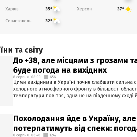
Харків
Херсон
35°
37°
Севастополь
32°
ни та світу
До +38, але місцями з грозами 
буде погода на вихідних
8 серпня,
08:00
656
Цими вихідними в Україні почне слабшати сильна 
холодного атмосферного фронту в більшості област
температури повітря, одна не на південному сході й
Похолодання йде в Україну, але
потерпатимуть від спеки: погод
8 серпня,
06:46
1242