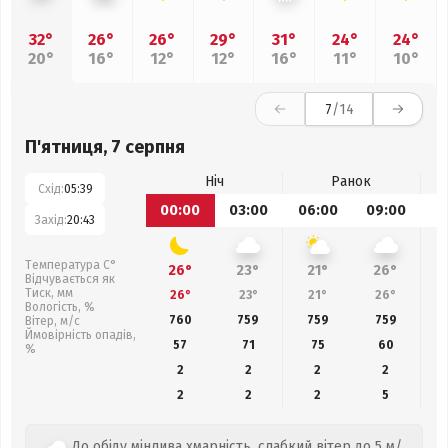
32°
26°
26°
29°
31°
24°
24°
20°
16°
12°
12°
16°
11°
10°
7
/14
П'ятниця, 7 серпня
Ніч
Ранок
Схід:
05:39
00:00
03:00
06:00
09:00
1
Захід:
20:43
Температура С°
26°
23°
21°
26°
Відчувається як
Тиск, мм
26°
23°
21°
26°
Вологість, %
760
759
759
759
Вітер, м/с
Ймовірність опадів,
57
71
75
60
%
2
2
2
2
2
2
2
5
До обіду мінлива хмарність, слабкий вітер до 5 м/