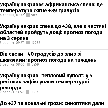
Україну накриває африканська спека: де
температура сягне +39 градусів
4 серпня,
07:32
909
Україну накриє спека до +38, але в частині
областей пройдуть дощі: прогноз погоди
на 3 серпня
3 серпня,
09:27
10938
Від спеки +40 градусів до злив зі
шквалами: прогноз погоди на тиждень
3 серпня,
08:00
5459
Україну накрив "тепловий купол": у 5
регіонах зафіксували температурні
рекорди
2 серпня,
14:52
3667
До +37 та локальні грози: синоптики дали