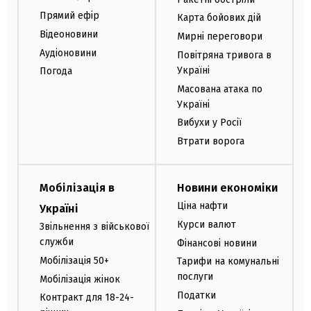
Прямий ефір
Карта бойових дій
Відеоновини
Мирні переговори
Аудіоновини
Повітряна тривога в
Україні
Погода
Масована атака по
Україні
Вибухи у Росії
Втрати ворога
Мобілізація в
Новини економіки
Ціна нафти
Україні
Курси валют
Звільнення з військової
служби
Фінансові новини
Мобілізація 50+
Тарифи на комунальні
послуги
Мобілізація жінок
Податки
Контракт для 18-24-