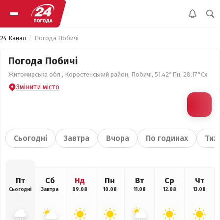
24 Канал
Погода Побичі
Погода Побичі
Житомирська обл., Коростенський район, Побичі, 51.42°Пн, 28.17°Сх
Змінити місто
Сьогодні
Завтра
Вчора
По годинах
Тиж
Пт
Сб
Нд
Пн
Вт
Ср
Чт
Сьогодні
Завтра
09.08
10.08
11.08
12.08
13.08