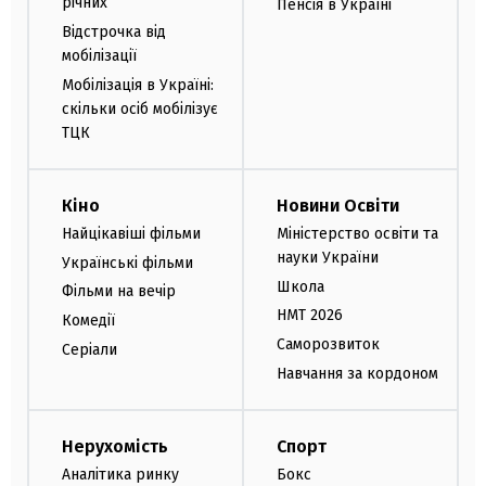
річних
Пенсія в Україні
Відстрочка від
мобілізації
Мобілізація в Україні:
скільки осіб мобілізує
ТЦК
Кіно
Новини Освіти
Найцікавіші фільми
Міністерство освіти та
науки України
Українські фільми
Школа
Фільми на вечір
НМТ 2026
Комедії
Саморозвиток
Серіали
Навчання за кордоном
Нерухомість
Спорт
Аналітика ринку
Бокс