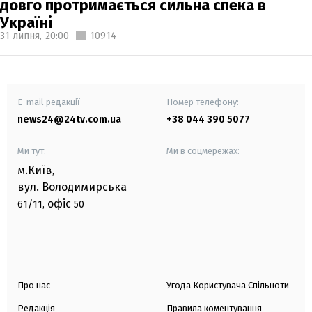
довго протримається сильна спека в
Україні
31 липня,
20:00
10914
E-mail редакції
Номер телефону:
news24@24tv.com.ua
+38 044 390 5077
Ми тут:
Ми в соцмережах:
м.Київ
,
вул. Володимирська
офіс
61/11,
50
Про нас
Угода Користувача Спільноти
Редакція
Правила коментування