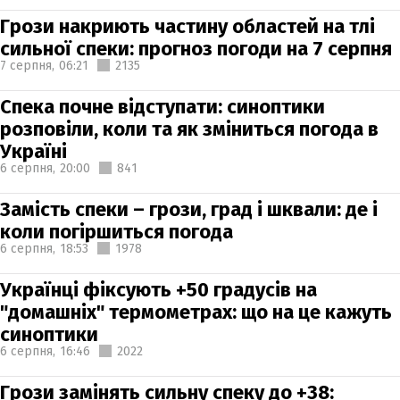
Грози накриють частину областей на тлі
сильної спеки: прогноз погоди на 7 серпня
7 серпня,
06:21
2135
Спека почне відступати: синоптики
розповіли, коли та як зміниться погода в
Україні
6 серпня,
20:00
841
Замість спеки – грози, град і шквали: де і
коли погіршиться погода
6 серпня,
18:53
1978
Українці фіксують +50 градусів на
"домашніх" термометрах: що на це кажуть
синоптики
6 серпня,
16:46
2022
Грози замінять сильну спеку до +38: