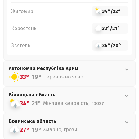
Житомир
34°
/
22°
Коростень
32°
/
21°
Звягель
34°
/
20°
Автономна Республіка Крим
33°
19°
Переважно ясно
Вінницька
область
34°
21°
Мінлива хмарність, грози
Волинська
область
27°
19°
Хмарно, грози