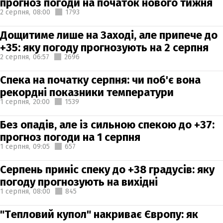
прогноз погоди на початок нового тижня
2 серпня,
08:00
1793
Дощитиме лише на Заході, але припече до
+35: яку погоду прогнозують на 2 серпня
2 серпня,
06:57
2696
Спека на початку серпня: чи поб'є вона
рекордні показники температури
1 серпня,
20:00
1539
Без опадів, але із сильною спекою до +37:
прогноз погоди на 1 серпня
1 серпня,
09:05
657
Серпень приніс спеку до +38 градусів: яку
погоду прогнозують на вихідні
1 серпня,
08:00
845
"Тепловий купол" накриває Європу: як