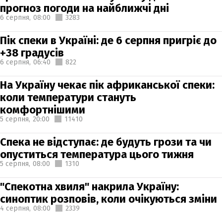
прогноз погоди на найближчі дні
6 серпня,
08:00
3283
Пік спеки в Україні: де 6 серпня пригріє до
+38 градусів
6 серпня,
06:40
822
На Україну чекає пік африканської спеки:
коли температури стануть
комфортнішими
5 серпня,
20:00
11410
Спека не відступає: де будуть грози та чи
опуститься температура цього тижня
5 серпня,
08:00
1310
"Спекотна хвиля" накрила Україну:
синоптик розповів, коли очікуються зміни
4 серпня,
08:00
2339