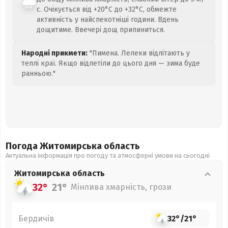
с. Очікується від +20°C до +32°C, обмежте
активність у найспекотніші години. Вдень
дощитиме. Ввечері дощ припиниться.
Народні прикмети:
"Пимена. Лелеки відлітають у
теплі краї. Якщо відлетіли до цього дня — зима буде
ранньою."
Погода Житомирська
область
Актуальна інформація про погоду та атмосферні умови на сьогодні
Житомирська
область
32°
21°
Мінлива хмарність, грози
Бердичів
32°
/
21°