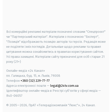
android
apple
smart tv
samsung smart tv
Всі комерційні рекламні матеріали позначені словами "Спецпроєкт"
чи "Партнерський матеріал". Матеріали з позначкою "Експерт",
"Позиція" відображають позицію авторів та героїв. Редакція може
не поділяти їхніх поглядів. Детальніше щодо реклами та правил
цитування можна ознайомитись в правилах користування сайтом.
Усі права захищені.
Матеріали сайту призначені для осіб старше
21
року (21+)
Онлайн-медіа «24 Канал»
пл. Галицька, буд. 15, м. Львів, 79008
Телефон
+380 (32) 229-77-77
Адреса електронної пошти —
legal@24tv.com.ua
Ідентифікатор онлайн-медіа в Реєстрі суб'єктів у сфері медіа —
R40-06057
© 2005—2026,
ПрАТ «Телерадіокомпанія "Люкс"», 24 Канал.