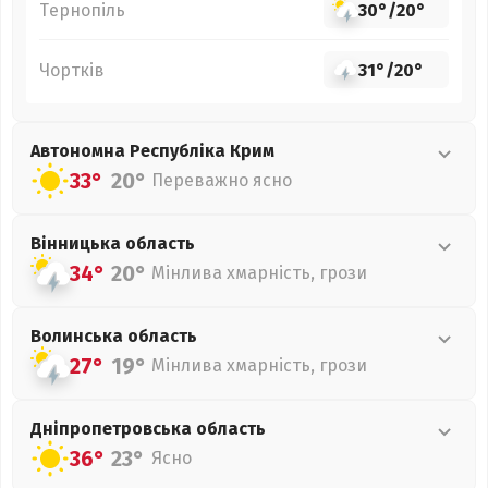
Тернопіль
30°
/
20°
Чортків
31°
/
20°
Автономна Республіка Крим
33°
20°
Переважно ясно
Вінницька
область
34°
20°
Мінлива хмарність, грози
Волинська
область
27°
19°
Мінлива хмарність, грози
Дніпропетровська
область
36°
23°
Ясно