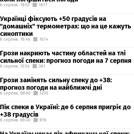
6 серпня,
18:53
1617
Українці фіксують +50 градусів на
"домашніх" термометрах: що на це кажуть
синоптики
6 серпня,
16:46
1674
Грози накриють частину областей на тлі
сильної спеки: прогноз погоди на 7 серпня
6 серпня,
15:54
381
Грози замінять сильну спеку до +38:
прогноз погоди на найближчі дні
6 серпня,
08:00
3230
Пік спеки в Україні: де 6 серпня пригріє до
+38 градусів
6 серпня,
06:40
816
На Україну чекає пік африканської спеки: