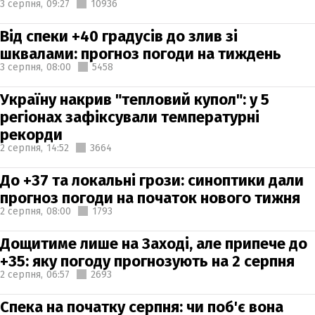
3 серпня,
09:27
10936
Від спеки +40 градусів до злив зі
шквалами: прогноз погоди на тиждень
3 серпня,
08:00
5458
Україну накрив "тепловий купол": у 5
регіонах зафіксували температурні
рекорди
2 серпня,
14:52
3664
До +37 та локальні грози: синоптики дали
прогноз погоди на початок нового тижня
2 серпня,
08:00
1793
Дощитиме лише на Заході, але припече до
+35: яку погоду прогнозують на 2 серпня
2 серпня,
06:57
2693
Спека на початку серпня: чи поб'є вона