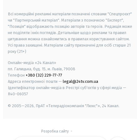
smart tv
samsung smart tv
Всі комерційні рекламні матеріали позначені словами "Спецпроєкт"
чи "Партнерський матеріал". Матеріали з позначкою "Експерт",
"Позиція" відображають позицію авторів та героїв. Редакція може
не поділяти їхніх поглядів. Детальніше щодо реклами та правил
цитування можна ознайомитись в правилах користування сайтом.
Усі права захищені.
Матеріали сайту призначені для осіб старше
21
року (21+)
Онлайн-медіа «24 Канал»
пл. Галицька, буд. 15, м. Львів, 79008
Телефон
+380 (32) 229-77-77
Адреса електронної пошти —
legal@24tv.com.ua
Ідентифікатор онлайн-медіа в Реєстрі суб'єктів у сфері медіа —
R40-06057
© 2005—2026,
ПрАТ «Телерадіокомпанія "Люкс"», 24 Канал.
Розробка сайту
-