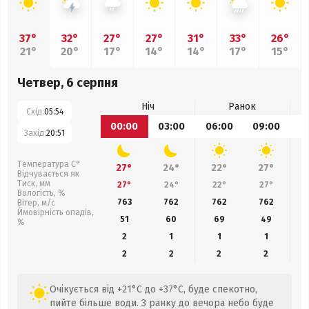
37°
32°
27°
27°
31°
33°
26°
21°
20°
17°
14°
14°
17°
15°
Четвер, 6 серпня
Ніч
Ранок
Схід:
05:54
00:00
03:00
06:00
09:00
1
Захід:
20:51
Температура С°
27°
24°
22°
27°
Відчувається як
Тиск, мм
27°
24°
22°
27°
Вологість, %
763
762
762
762
Вітер, м/с
Ймовірність опадів,
51
60
69
49
%
2
1
1
1
2
2
2
2
Очікується від +21°C до +37°C, буде спекотно,
пийте більше води. З ранку до вечора небо буде