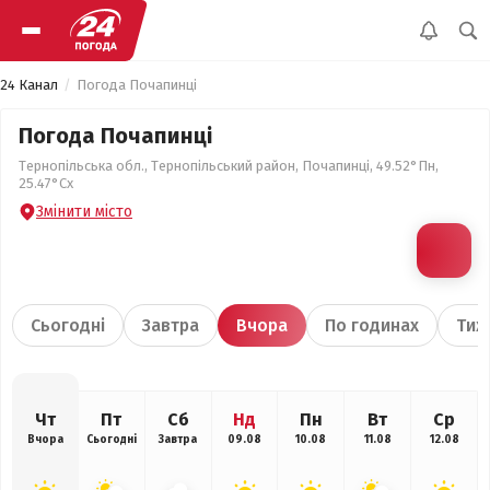
24 Канал
Погода Почапинці
Погода Почапинці
Тернопільська обл., Тернопільський район, Почапинці, 49.52°Пн,
25.47°Сх
Змінити місто
Сьогодні
Завтра
Вчора
По годинах
Тиж
Чт
Пт
Сб
Нд
Пн
Вт
Ср
Вчора
Сьогодні
Завтра
09.08
10.08
11.08
12.08