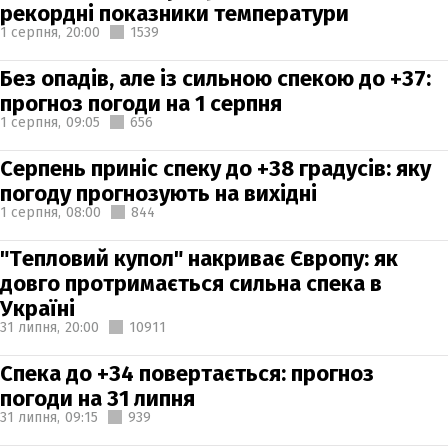
рекордні показники температури
1 серпня,
20:00
1539
Без опадів, але із сильною спекою до +37:
прогноз погоди на 1 серпня
1 серпня,
09:05
656
Серпень приніс спеку до +38 градусів: яку
погоду прогнозують на вихідні
1 серпня,
08:00
844
"Тепловий купол" накриває Європу: як
довго протримається сильна спека в
Україні
31 липня,
20:00
10911
Спека до +34 повертається: прогноз
погоди на 31 липня
31 липня,
09:15
939