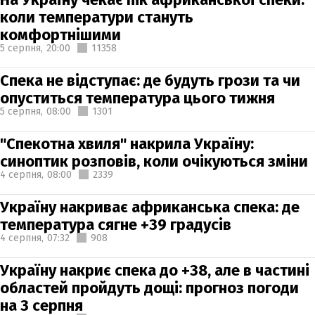
коли температури стануть
комфортнішими
5 серпня,
20:00
11358
Спека не відступає: де будуть грози та чи
опуститься температура цього тижня
5 серпня,
08:00
1301
"Спекотна хвиля" накрила Україну:
синоптик розповів, коли очікуються зміни
4 серпня,
08:00
2339
Україну накриває африканська спека: де
температура сягне +39 градусів
4 серпня,
07:32
908
Україну накриє спека до +38, але в частині
областей пройдуть дощі: прогноз погоди
на 3 серпня