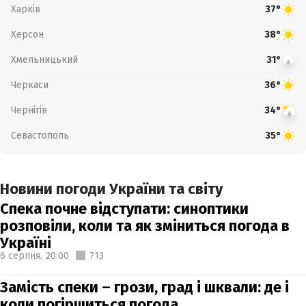
Харків
37°
Херсон
38°
Хмельницький
31°
Черкаси
36°
Чернігів
34°
Севастополь
35°
Новини погоди України та світу
Спека почне відступати: синоптики
розповіли, коли та як зміниться погода в
Україні
6 серпня,
20:00
713
Замість спеки – грози, град і шквали: де і
коли погіршиться погода