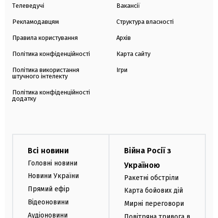
Телеведучі
Вакансії
Рекламодавцям
Структура власності
Правила користування
Архів
Політика конфіденційності
Карта сайту
Політика використання
Ігри
штучного інтелекту
Політика конфіденційності
додатку
Всі новини
Війна Росії з
Головні новини
Україною
Новини України
Ракетні обстріли
Прямий ефір
Карта бойових дій
Відеоновини
Мирні переговори
Аудіоновини
Повітряна тривога в