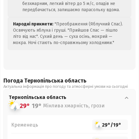
безхмарним, легкий вітер до 5 м/с, опадів не
передбачається, залишаємо парасольку вдома.
Народні прикмети:
"Преображення (Яблучний Спас).
Освячують яблука і груші. "Прийшов Спас — пішло
літо від нас". Сухий день — суха осінь, мокрий —
мокра. Ночі стають по-справжньому холодними."
Погода Тернопільська
область
Актуальна інформація про погоду та атмосферні умови на сьогодні
Тернопільська
область
29°
19°
Мінлива хмарність, грози
Кременець
29°
/
19°