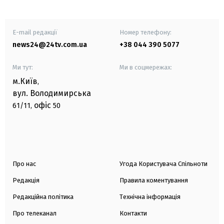
E-mail редакції
Номер телефону:
news24@24tv.com.ua
+38 044 390 5077
Ми тут:
Ми в соцмережах:
м.Київ
,
вул. Володимирська
офіс
61/11,
50
Про нас
Угода Користувача Спільноти
Редакція
Правила коментування
Редакційна політика
Технічна інформація
Про телеканал
Контакти