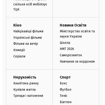
скільки осіб мобілізує
ТЦК
Кіно
Новини Освіти
Найцікавіші фільми
Міністерство освіти та
науки України
Українські фільми
Школа
Фільми на вечір
НМТ 2026
Комедії
Саморозвиток
Серіали
Навчання за кордоном
Нерухомість
Спорт
Аналітика ринку
Бокс
Купівля житла
Футбол
Тренди і натхнення
Теніс
Біатлон