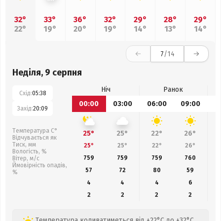
32°
33°
36°
32°
29°
28°
29°
22°
19°
20°
19°
14°
13°
14°
7
/14
Неділя, 9 серпня
Ніч
Ранок
Схід:
05:38
00:00
03:00
06:00
09:00
1
Захід:
20:09
Температура С°
25°
25°
22°
26°
Відчувається як
Тиск, мм
25°
25°
22°
26°
Вологість, %
759
759
759
760
Вітер, м/с
Ймовірність опадів,
57
72
80
59
%
4
4
4
6
2
2
2
2
Температура коливатиметься від +22°C до +32°C,