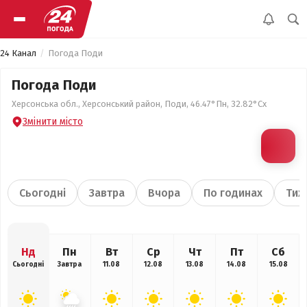
24 Канал
Погода Поди
Погода Поди
Херсонська обл., Херсонський район, Поди, 46.47°Пн, 32.82°Сх
Змінити місто
Сьогодні
Завтра
Вчора
По годинах
Тиж
Нд
Пн
Вт
Ср
Чт
Пт
Сб
Сьогодні
Завтра
11.08
12.08
13.08
14.08
15.08