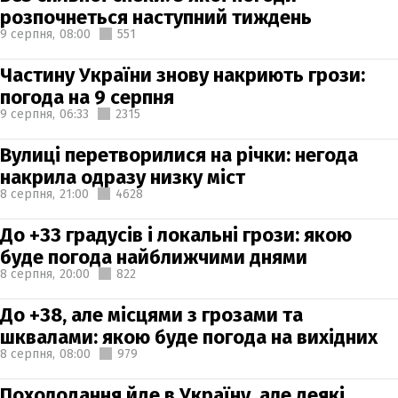
розпочнеться наступний тиждень
9 серпня,
08:00
551
Частину України знову накриють грози:
погода на 9 серпня
9 серпня,
06:33
2315
Вулиці перетворилися на річки: негода
накрила одразу низку міст
8 серпня,
21:00
4628
До +33 градусів і локальні грози: якою
буде погода найближчими днями
8 серпня,
20:00
822
До +38, але місцями з грозами та
шквалами: якою буде погода на вихідних
8 серпня,
08:00
979
Похолодання йде в Україну, але деякі