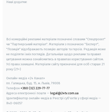
Наші додатки:
android
apple
smart tv
samsung smart tv
Всі комерційні рекламні матеріали позначені словами "Спецпроєкт"
чи "Партнерський матеріал". Матеріали з позначкою "Експерт",
"Позиція" відображають позицію авторів та героїв. Редакція може
не поділяти їхніх поглядів. Детальніше щодо реклами та правил
цитування можна ознайомитись в правилах користування сайтом.
Усі права захищені.
Матеріали сайту призначені для осіб старше
21
року (21+)
Онлайн-медіа «24 Канал»
пл. Галицька, буд. 15, м. Львів, 79008
Телефон
+380 (32) 229-77-77
Адреса електронної пошти —
legal@24tv.com.ua
Ідентифікатор онлайн-медіа в Реєстрі суб'єктів у сфері медіа —
R40-06057