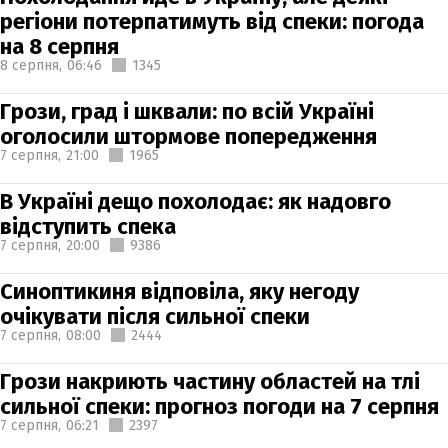
регіони потерпатимуть від спеки: погода
на 8 серпня
8 серпня,
06:46
1345
Грози, град і шквали: по всій Україні
оголосили штормове попередження
7 серпня,
21:00
1965
В Україні дещо похолодає: як надовго
відступить спека
7 серпня,
20:00
9386
Синоптикиня відповіла, яку негоду
очікувати після сильної спеки
7 серпня,
08:00
2444
Грози накриють частину областей на тлі
сильної спеки: прогноз погоди на 7 серпня
7 серпня,
06:21
2397