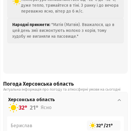
дуже тепло, тримайтеся в тіні. З ранку і до вечора
переважно ясно, вітер до 6 м/с.
Народні прикмети:
"Матія (Матвія). Вважалося, що в
цей день змії висмоктують молоко з корів, тому
худобу не виганяли на пасовище."
Погода Херсонська
область
Актуальна інформація про погоду та атмосферні умови на сьогодні
Херсонська
область
32°
21°
Ясно
Берислав
32°
/
21°