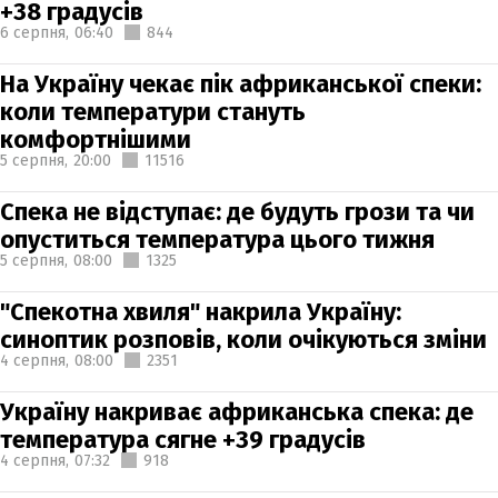
+38 градусів
6 серпня,
06:40
844
На Україну чекає пік африканської спеки:
коли температури стануть
комфортнішими
5 серпня,
20:00
11516
Спека не відступає: де будуть грози та чи
опуститься температура цього тижня
5 серпня,
08:00
1325
"Спекотна хвиля" накрила Україну:
синоптик розповів, коли очікуються зміни
4 серпня,
08:00
2351
Україну накриває африканська спека: де
температура сягне +39 градусів
4 серпня,
07:32
918