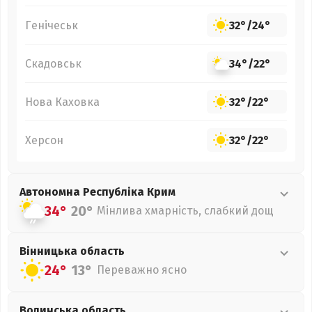
Генічеськ
32°
/
24°
Скадовськ
34°
/
22°
Нова Каховка
32°
/
22°
Херсон
32°
/
22°
Автономна Республіка Крим
34°
20°
Мінлива хмарність, слабкий дощ
Вінницька
область
24°
13°
Переважно ясно
Волинська
область