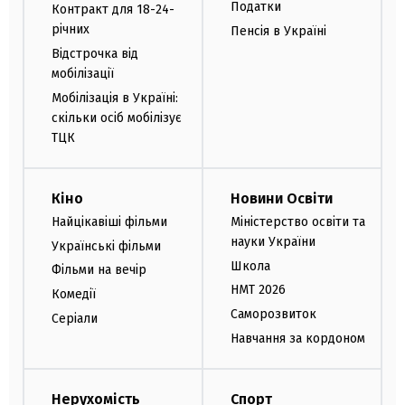
Податки
Контракт для 18-24-
річних
Пенсія в Україні
Відстрочка від
мобілізації
Мобілізація в Україні:
скільки осіб мобілізує
ТЦК
Кіно
Новини Освіти
Найцікавіші фільми
Міністерство освіти та
науки України
Українські фільми
Школа
Фільми на вечір
НМТ 2026
Комедії
Саморозвиток
Серіали
Навчання за кордоном
Нерухомість
Спорт