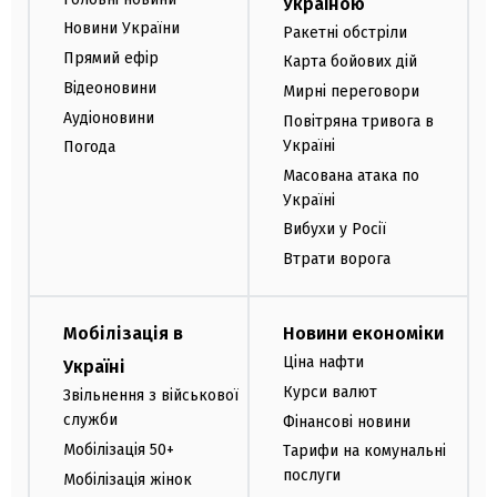
Україною
Новини України
Ракетні обстріли
Прямий ефір
Карта бойових дій
Відеоновини
Мирні переговори
Аудіоновини
Повітряна тривога в
Україні
Погода
Масована атака по
Україні
Вибухи у Росії
Втрати ворога
Мобілізація в
Новини економіки
Ціна нафти
Україні
Курси валют
Звільнення з військової
служби
Фінансові новини
Мобілізація 50+
Тарифи на комунальні
послуги
Мобілізація жінок