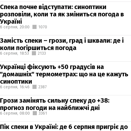
Спека почне відступати: синоптики
розповіли, коли та як зміниться погода в
Україні
6 серпня,
20:00
1070
Замість спеки – грози, град і шквали: де і
коли погіршиться погода
6 серпня,
18:53
2133
Українці фіксують +50 градусів на
"домашніх" термометрах: що на це кажуть
синоптики
6 серпня,
16:46
2387
Грози замінять сильну спеку до +38:
прогноз погоди на найближчі дні
6 серпня,
08:00
3361
Пік спеки в Україні: де 6 серпня пригріє до