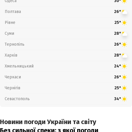
Одеса
30°
Полтава
26°
Рівне
25°
Суми
28°
Тернопіль
26°
Харків
28°
Хмельницький
24°
Черкаси
26°
Чернігів
25°
Севастополь
34°
Новини погоди України та світу
Без сильної спеки: з якої погоди