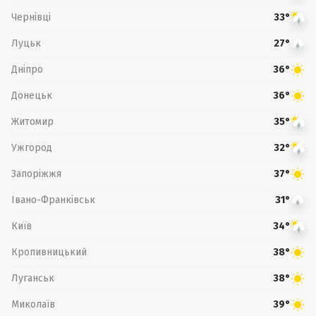
Чернівці
33°
Луцьк
27°
Дніпро
36°
Донецьк
36°
Житомир
35°
Ужгород
32°
Запоріжжя
37°
Івано-Франківськ
31°
Київ
34°
Кропивницький
38°
Луганськ
38°
Миколаїв
39°