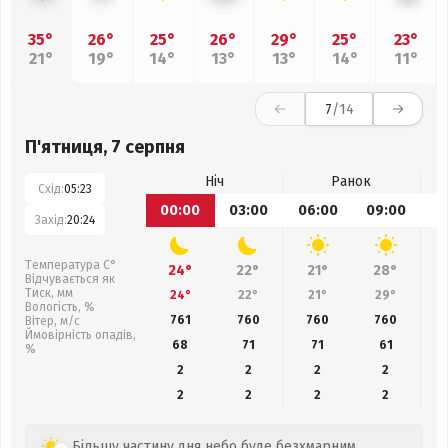
35°
26°
25°
26°
29°
25°
23°
21°
19°
14°
13°
13°
14°
11°
7
/14
П'ятниця, 7 серпня
Ніч
Ранок
Схід:
05:23
00:00
03:00
06:00
09:00
1
Захід:
20:24
Температура С°
24°
22°
21°
28°
Відчувається як
Тиск, мм
24°
22°
21°
29°
Вологість, %
761
760
760
760
Вітер, м/с
Ймовірність опадів,
68
71
71
61
%
2
2
2
2
2
2
2
2
Більшу частину дня небо буде безхмарним,