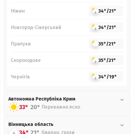
Ніжин
34°
/
21°
Новгород-Сіверський
34°
/
21°
Прилуки
35°
/
21°
Скороходове
35°
/
21°
Чернігів
34°
/
19°
Автономна Республіка Крим
33°
20°
Переважно ясно
Вінницька
область
34°
21°
Хмарно, грози