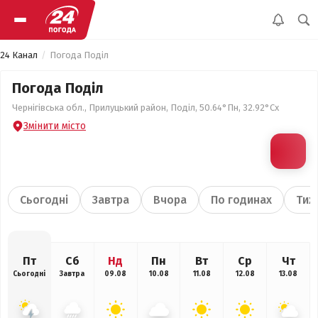
24 Канал
Погода Поділ
Погода Поділ
Чернігівська обл., Прилуцький район, Поділ, 50.64°Пн, 32.92°Сх
Змінити місто
Сьогодні
Завтра
Вчора
По годинах
Тиж
Пт
Сб
Нд
Пн
Вт
Ср
Чт
Сьогодні
Завтра
09.08
10.08
11.08
12.08
13.08