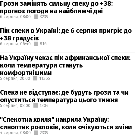
Грози замінять сильну спеку до +38:
прогноз погоди на найближчі дні
6 серпня,
08:00
3239
Пік спеки в Україні: де 6 серпня пригріє до
+38 градусів
6 серпня,
06:40
816
На Україну чекає пік африканської спеки:
коли температури стануть
комфортнішими
5 серпня,
20:00
11365
Спека не відступає: де будуть грози та чи
опуститься температура цього тижня
5 серпня,
08:00
1304
"Спекотна хвиля" накрила Україну:
синоптик розповів, коли очікуються зміни
4 серпня,
08:00
2339