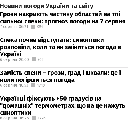
Новини погоди України та світу
Грози накриють частину областей на тлі
сильної спеки: прогноз погоди на 7 серпня
7 серпня,
06:21
394
Спека почне відступати: синоптики
розповіли, коли та як зміниться погода в
Україні
6 серпня,
20:00
763
Замість спеки – грози, град і шквали: де і
коли погіршиться погода
6 серпня,
18:53
1719
Українці фіксують +50 градусів на
"домашніх" термометрах: що на це кажуть
синоптики
6 серпня,
16:46
1726