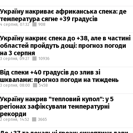
Україну накриває африканська спека: де
температура сягне +39 градусів
4 серпня,
07:32
908
Україну накриє спека до +38, але в частині
областей пройдуть дощі: прогноз погоди
на 3 серпня
3 серпня,
09:27
10936
Від спеки +40 градусів до злив зі
шквалами: прогноз погоди на тиждень
3 серпня,
08:00
5458
Україну накрив "тепловий купол": у 5
регіонах зафіксували температурні
рекорди
2 серпня,
14:52
3665