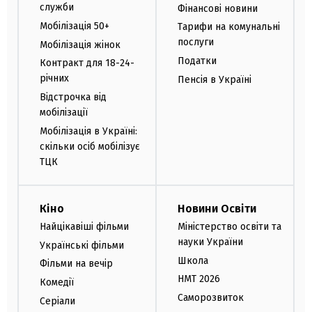
служби
Фінансові новини
Мобілізація 50+
Тарифи на комунальні
послуги
Мобілізація жінок
Податки
Контракт для 18-24-
річних
Пенсія в Україні
Відстрочка від
мобілізації
Мобілізація в Україні:
скільки осіб мобілізує
ТЦК
Кіно
Новини Освіти
Найцікавіші фільми
Міністерство освіти та
науки України
Українські фільми
Школа
Фільми на вечір
НМТ 2026
Комедії
Саморозвиток
Серіали