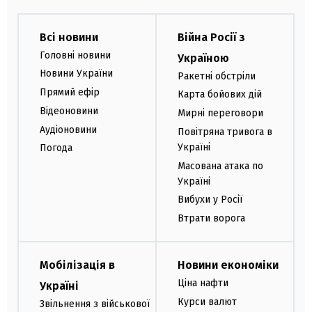
Всі новини
Війна Росії з
Головні новини
Україною
Новини України
Ракетні обстріли
Прямий ефір
Карта бойових дій
Відеоновини
Мирні переговори
Аудіоновини
Повітряна тривога в
Україні
Погода
Масована атака по
Україні
Вибухи у Росії
Втрати ворога
Мобілізація в
Новини економіки
Ціна нафти
Україні
Курси валют
Звільнення з військової