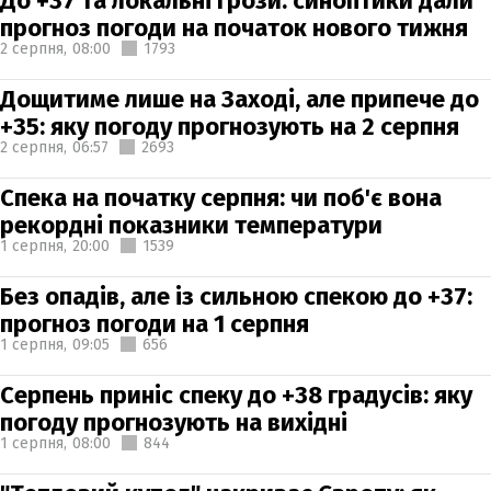
До +37 та локальні грози: синоптики дали
прогноз погоди на початок нового тижня
2 серпня,
08:00
1793
Дощитиме лише на Заході, але припече до
+35: яку погоду прогнозують на 2 серпня
2 серпня,
06:57
2693
Спека на початку серпня: чи поб'є вона
рекордні показники температури
1 серпня,
20:00
1539
Без опадів, але із сильною спекою до +37:
прогноз погоди на 1 серпня
1 серпня,
09:05
656
Серпень приніс спеку до +38 градусів: яку
погоду прогнозують на вихідні
1 серпня,
08:00
844