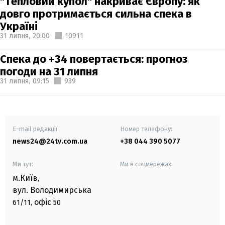
"Тепловий купол" накриває Європу: як
довго протримається сильна спека в
Україні
31 липня,
20:00
10911
Спека до +34 повертається: прогноз
погоди на 31 липня
31 липня,
09:15
939
E-mail редакції
Номер телефону:
news24@24tv.com.ua
+38 044 390 5077
Ми тут:
Ми в соцмережах:
м.Київ
,
вул. Володимирська
офіс
61/11,
50