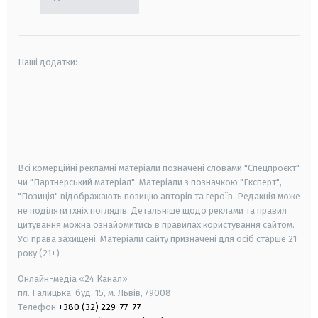
Наші додатки:
android
apple
smart tv
samsung smart tv
Всі комерційні рекламні матеріали позначені словами "Спецпроєкт"
чи "Партнерський матеріал". Матеріали з позначкою "Експерт",
"Позиція" відображають позицію авторів та героїв. Редакція може
не поділяти їхніх поглядів. Детальніше щодо реклами та правил
цитування можна ознайомитись в правилах користування сайтом.
Усі права захищені.
Матеріали сайту призначені для осіб старше
21
року (21+)
Онлайн-медіа «24 Канал»
пл. Галицька, буд. 15, м. Львів, 79008
Телефон
+380 (32) 229-77-77